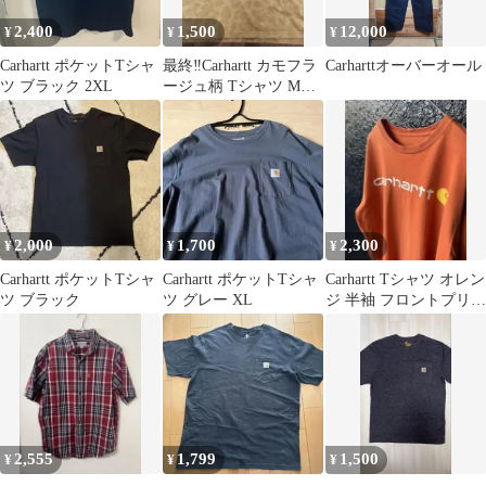
2,400
1,500
12,000
¥
¥
¥
Carhartt ポケットTシャ
最終‼️Carhartt カモフラ
Carharttオーバーオール
ツ ブラック 2XL
ージュ柄 Tシャツ Mサ
イズ
2,000
1,700
2,300
¥
¥
¥
Carhartt ポケットTシャ
Carhartt ポケットTシャ
Carhartt Tシャツ オレン
ツ ブラック
ツ グレー XL
ジ 半袖 フロントプリン
ト メキシコ製
2,555
1,799
1,500
¥
¥
¥