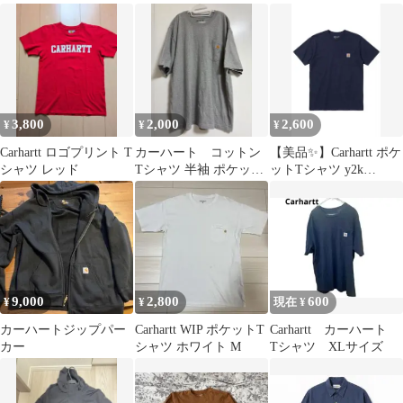
3,800
2,000
2,600
¥
¥
¥
Carhartt ロゴプリント T
カーハート コットン
【美品✨】Carhartt ポケ
シャツ レッド
Tシャツ 半袖 ポケット
ットTシャツ y2k
付き
archive 古着
9,000
2,800
600
¥
¥
現在 ¥
カーハートジップパー
Carhartt WIP ポケットT
Carhartt カーハート
カー
シャツ ホワイト M
Tシャツ XLサイズ