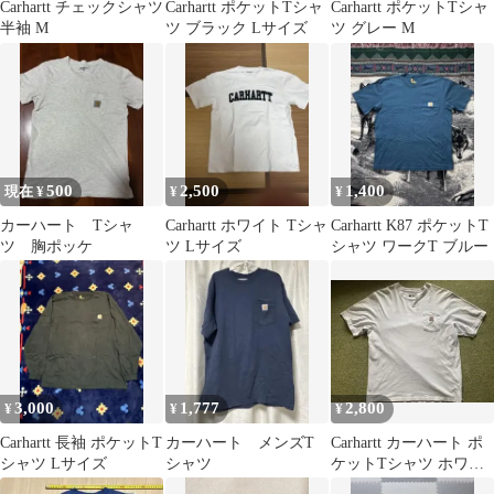
Carhartt チェックシャツ
Carhartt ポケットTシャ
Carhartt ポケットTシャ
半袖 M
ツ ブラック Lサイズ
ツ グレー M
500
2,500
1,400
現在 ¥
¥
¥
カーハート Tシャ
Carhartt ホワイト Tシャ
Carhartt K87 ポケットT
ツ 胸ポッケ
ツ Lサイズ
シャツ ワークT ブルー
3,000
1,777
2,800
¥
¥
¥
Carhartt 長袖 ポケットT
カーハート メンズT
Carhartt カーハート ポ
シャツ Lサイズ
シャツ
ケットTシャツ ホワイ
ト XL