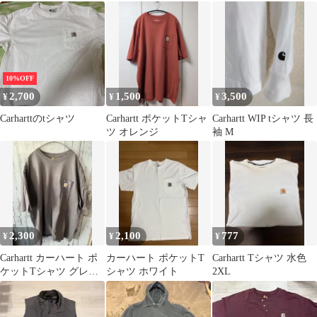
ンターグリーン
グリーン
10%OFF
2,700
1,500
3,500
¥
¥
¥
Carharttのtシャツ
Carhartt ポケットTシャ
Carhartt WIP tシャツ 長
ツ オレンジ
袖 M
2,300
2,100
777
¥
¥
¥
Carhartt カーハート ポ
カーハート ポケットT
Carhartt Tシャツ 水色
ケットTシャツ グレー
シャツ ホワイト
2XL
2XL ストリート