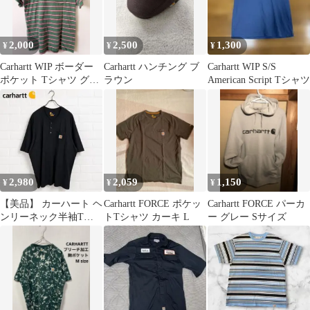
2,000
2,500
1,300
¥
¥
¥
Carhartt WIP ボーダー
Carhartt ハンチング ブ
Carhartt WIP S/S
ポケット Tシャツ グリ
ラウン
American Script Tシャツ
ーン S
2,980
2,059
1,150
¥
¥
¥
【美品】 カーハート ヘ
Carhartt FORCE ポケッ
Carhartt FORCE パーカ
ンリーネック半袖Tシ
トTシャツ カーキ L
ー グレー Sサイズ
ャツ ブラック 2XL