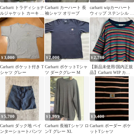
Carhartt トラディショナ
Carhartt カーハート 長
carhartt wipカーハート
ルジャケット カーキ メ
袖シャツ オリーブ
ウィップ ステンシル ト
ンズ
ートバック キャンパス
3,000
2,000
2,780
¥
¥
¥
Carhartt ポケット付き T
Carhartt ポケットTシャ
【新品未使用/国内正規
シャツ グレー
ツ ダークグレー M
品】Carhartt WIP カー
ハート マルチロゴ ボー
ダー 半袖Tシャツ
#2434
5,700
1,999
3,400
¥
¥
¥
Carhartt ダック地 ペイ
Carhartt 長袖Tシャツ ロ
Carhartt ボーダー ポケ
ンターショートパンツ
ンT グレー XL
ットTシャツ