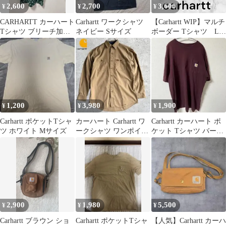
2,600
2,700
3,600
¥
¥
¥
CARHARTT カーハート
Carhartt ワークシャツ
【Carhartt WIP】マルチ
Tシャツ ブリーチ加工
ネイビー Sサイズ
ボーダー Tシャツ Lサ
胸ポケット グリーン M
イズ
1,200
3,980
1,900
¥
¥
¥
Carhartt ポケットTシャ
カーハート Carhartt ワ
Carhartt カーハート ポ
ツ ホワイト Mサイズ
ークシャツ ワンポイン
ケット Tシャツ バーガ
ト ロゴ メキシコ製
ンディ L
2,900
1,980
5,500
¥
¥
¥
Carhartt ブラウン ショ
Carhartt ポケットTシャ
【人気】Carhartt カーハ