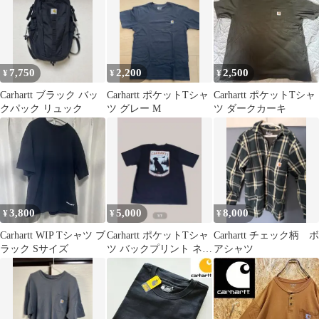
7,750
2,200
2,500
¥
¥
¥
Carhartt ブラック バッ
Carhartt ポケットTシャ
Carhartt ポケットTシャ
クパック リュック
ツ グレー M
ツ ダークカーキ
3,800
5,000
8,000
¥
¥
¥
Carhartt WIP Tシャツ ブ
Carhartt ポケットTシャ
Carhartt チェック柄 ボ
ラック Sサイズ
ツ バックプリント ネイ
アシャツ
ビー