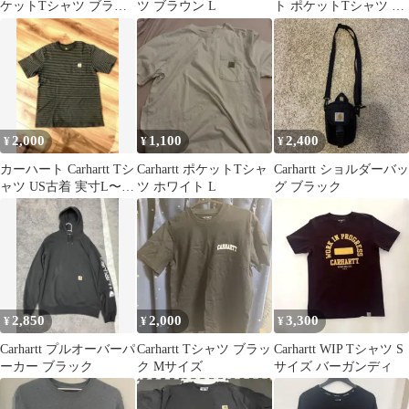
ケットTシャツ ブラウ
ツ ブラウン L
ト ポケットTシャツ オ
ン M
レンジ M
2,000
1,100
2,400
¥
¥
¥
カーハート Carhartt Tシ
Carhartt ポケットTシャ
Carhartt ショルダーバッ
ャツ US古着 実寸L〜
ツ ホワイト L
グ ブラック
XL程度
2,850
2,000
3,300
¥
¥
¥
Carhartt プルオーバーパ
Carhartt Tシャツ ブラッ
Carhartt WIP Tシャツ S
ーカー ブラック
ク Mサイズ
サイズ バーガンディ