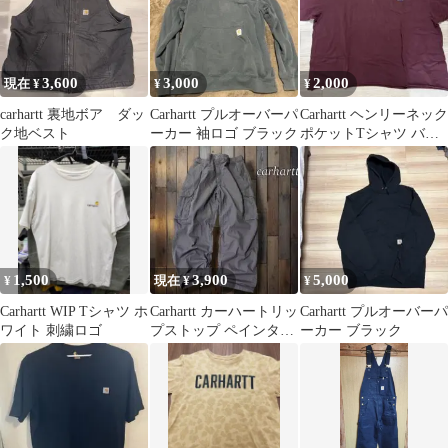
3,600
3,000
2,000
現在 ¥
¥
¥
carhartt 裏地ボア ダッ
Carhartt プルオーバーパ
Carhartt ヘンリーネック
ク地ベスト
ーカー 袖ロゴ ブラック
ポケットTシャツ バー
ガンディ 2XL
1,500
3,900
5,000
¥
現在 ¥
¥
Carhartt WIP Tシャツ ホ
Carhartt カーハートリッ
Carhartt プルオーバーパ
ワイト 刺繍ロゴ
プストップ ペインター
ーカー ブラック
カーゴワークパンツ