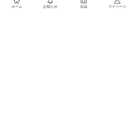
ホーム
お知らせ
出品
マイページ
会社概要（運営会社）
採用情報
プレスリリース
公式ブログ
プレスキット
メルカリUS
メルカリShops
m department（エムデパ）
ヘルプ
ヘルプセンター（ガイド・お問い合わせ）
メルカリShopsでショップを開設する
メルカリShops ショップ管理画面にログイン
メルカリShops出店者向けガイド
お問い合わせ一覧
フリーワードから商品をさがす
プライバシーと利用規約
メルカリ利用規約
メルカリShops利用規約
メルカリアンバサダー利用規約