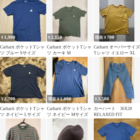
1,900
2,150
700
¥
¥
現在 ¥
Carhartt ポケットTシャ
Carhartt ポケットTシャ
Carhartt オーバーサイズ
ツ ブルー Sサイズ
ツ カーキ M
Tシャツ イエロー XL
2,700
1,000
3,500
¥
現在 ¥
¥
Carhartt ポケットTシャ
Carhartt ポケットTシャ
カーハート 36X28
ツ ネイビー Lサイズ
ツ ネイビー Mサイズ
RELAXED FIT