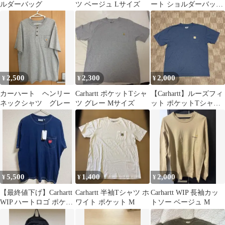
ルダーバッグ
ツ ベージュ Lサイズ
ート ショルダーバッグ
ミニバッグ ブラウン
2,500
2,300
2,000
¥
¥
¥
カーハート ヘンリー
Carhartt ポケットTシャ
⁠【Carhartt】ルーズフィ
ネックシャツ グレー
ツ グレー Mサイズ
ット ポケットTシャツ
ネイビー L⁠
5,500
1,400
2,000
¥
¥
¥
【最終値下げ】Carhartt
Carhartt 半袖Tシャツ ホ
Carhartt WIP 長袖カッ
WIP ハートロゴ ポケッ
ワイト ポケット M
トソー ベージュ M
トTシャツ ネイビー