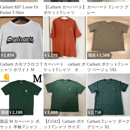
Carhartt K87 Loose Fit
【Carhartt カーハート】
カーハート Tシャツ グ
Pocket T-Shirt
ポケットTシャツ
レー
ブラック フェードXL
1,850
1,299
1,500
¥
¥
現在 ¥
Carhartt カモフラロゴ T
カーハート carhartt ポ
Carhartt ポケットTシャ
シャツ ホワイト M 古
ケットTシャツ オレ
ツ ベージュ 5XL
着
ンジ L
2,100
1,080
1,750
現在 ¥
¥
¥
新品 M カーハート ポ
【F2542】Carhartt ポケ
Carhartt Tシャツ ダーク
ケット 半袖 Tシャツ ハ
ットTシャツ サイズXL
グリーン XL