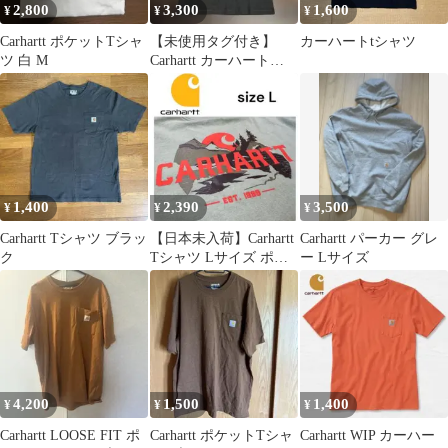
2,800
3,300
1,600
¥
¥
¥
Carhartt ポケットTシャ
【未使用タグ付き】
カーハートtシャツ
ツ 白 M
Carhartt カーハート
LOOSE FIT 黒Tシャツ
1,400
2,390
3,500
¥
¥
¥
Carhartt Tシャツ ブラッ
【日本未入荷】Carhartt
Carhartt パーカー グレ
ク
Tシャツ Lサイズ ポケ
ー Lサイズ
ット付き セージグリー
ン
4,200
1,500
1,400
¥
¥
¥
Carhartt LOOSE FIT ポ
Carhartt ポケットTシャ
Carhartt WIP カーハー