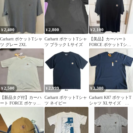
2,400
2,800
2,100
¥
¥
¥
Carhartt ポケットTシャ
Carhartt ポケットTシャ
【美品】カーハート
ツ グレー 2XL
ツ ブラック Lサイズ
FORCE ポケットTシャ
ツ 2XL 黒
2,500
2,999
3,300
¥
¥
¥
【新品タグ付】カーハ
Carhartt ポケットTシャ
Carhartt K87 ポケットT
ート FORCE ポケットT
ツ ネイビー
シャツ XLサイズ 大
シャツ リラックスフィ
きいサイズ
ット XL