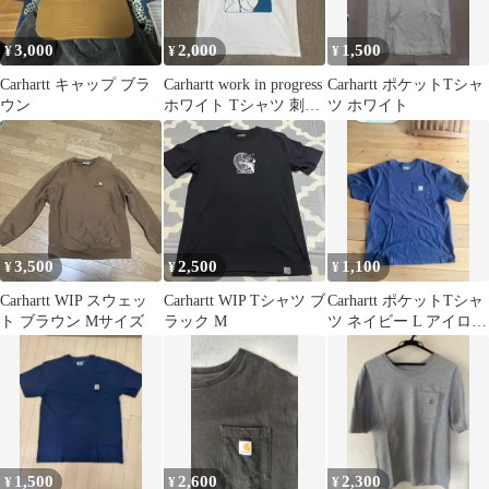
3,000
2,000
1,500
¥
¥
¥
Carhartt キャップ ブラ
Carhartt work in progress
Carhartt ポケットTシャ
ウン
ホワイト Tシャツ 刺繍
ツ ホワイト
ロゴ
3,500
2,500
1,100
¥
¥
¥
Carhartt WIP スウェッ
Carhartt WIP Tシャツ ブ
Carhartt ポケットTシャ
ト ブラウン Mサイズ
ラック M
ツ ネイビー L アイロン
して発送
1,500
2,600
2,300
¥
¥
¥