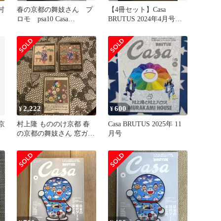
村
春の京都の舞妓さん プ
【4冊セット】Casa
ロモ psa10 Casa
BRUTUS 2024年4月号増
BRUTUS 村上隆
刊 付録つき 村上隆
2,222
600
¥
¥
京
村上隆 もののけ京都 春
Casa BRUTUS 2025年 11
ー
の京都の舞妓さん 窓ガラ
月号
スのお花 3枚セット