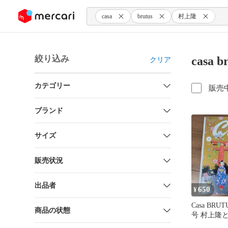
ンツにスキップ
casa
brutus
村上隆
絞り込み
casa
クリア
カテゴリー
販売
ブランド
サイズ
販売状況
出品者
650
¥
Casa BRUT
商品の状態
号 村上隆