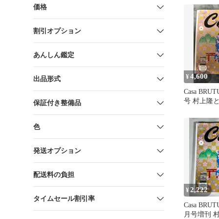
価格
割引オプション
あんしん鑑定
4,600
¥
出品形式
Casa BRUT
号 村上隆
保証付き整備品
色
発送オプション
配送料の負担
2,222
¥
タイムセール割引率
Casa BRUT
月号増刊 