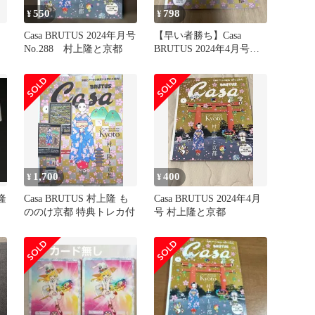
550
798
¥
¥
Casa BRUTUS 2024年月号
【早い者勝ち】Casa
No.288 村上隆と京都
BRUTUS 2024年4月号増
刊 付録つき 村上隆
1,700
400
¥
¥
上隆
Casa BRUTUS 村上隆 も
Casa BRUTUS 2024年4月
ののけ京都 特典トレカ付
号 村上隆と京都