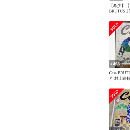
【希少】【レ
BRUTUS 
ワープレー
498
¥
Casa BRUT
号 村上隆