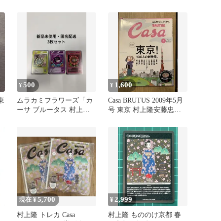
号 付録未開封
500
1,600
¥
¥
東
ムラカミフラワーズ「カ
Casa BRUTUS 2009年5月
ーサ ブルータス 村上隆
号 東京 村上隆安藤忠雄
とトレカの世界」
片山正通
5,700
2,999
現在 ¥
¥
村上隆 トレカ Casa
村上隆 もののけ京都 春