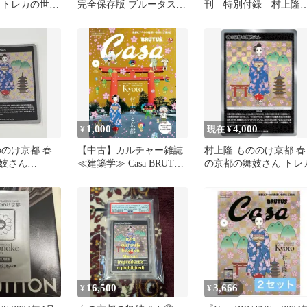
とトレカの世界
完全保存版 ブルータス
刊 特別付録 村上隆
ータス 限定版
マガジンハウスムック
京都 10冊
1,000
4,000
¥
現在 ¥
ののけ京都 春
【中古】カルチャー雑誌
村上隆 もののけ京都 春
妓さん
≪建築学≫ Casa BRUTUS
の京都の舞妓さん トレ
13 カード
2024年4月号 カーサブル
ータス
16,500
3,666
¥
¥