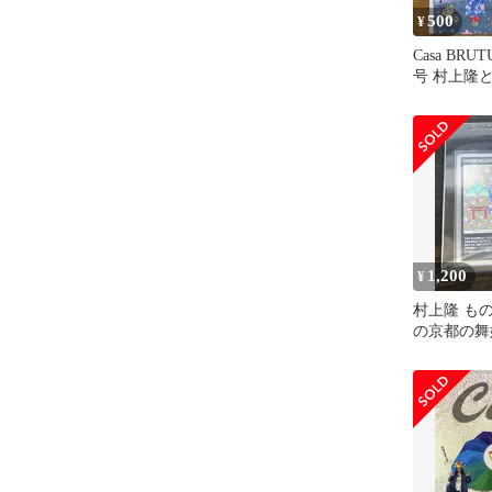
500
¥
Casa BRUT
号 村上隆
1,200
¥
村上隆 も
の京都の舞