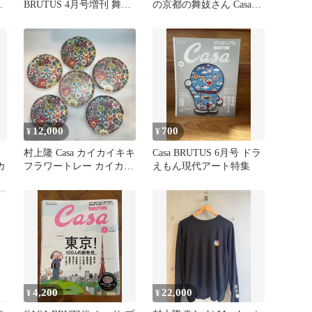
と
BRUTUS 4月号増刊 舞妓
の京都の舞妓さん Casa
さんカード付2冊セット
BRUTUS 限定版 17
12,000
700
¥
¥
村上隆 Casa カイカイキキ
Casa BRUTUS 6月号 ドラ
カ
フラワートレー カイカイ
えもん現代アート特集
キキプレート 6枚
4,200
22,000
¥
¥