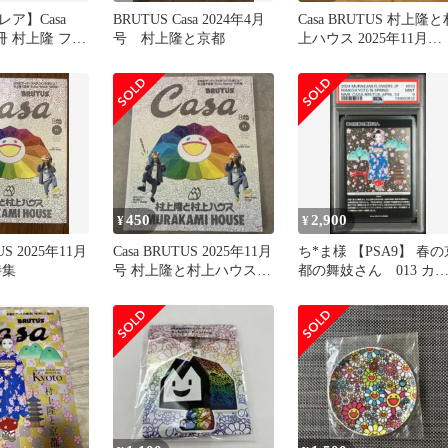
ア】Casa
BRUTUS Casa 2024年4月
Casa BRUTUS 村上隆と
2冊 村上隆 フラ
号 村上隆と京都
上ハウス 2025年11月
ト 付録
No.307
450
2,900
¥
¥
US 2025年11月
Casa BRUTUS 2025年11月
ち*ま様 【PSA9】 春の
特集
号 村上隆と村上ハウス
都の舞妓さん 013 カ
カーサブルータス
サブルータス 限定版