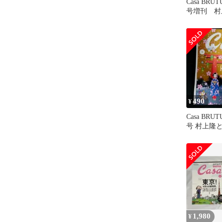
Casa BRUT
号増刊 
カード5枚
490
¥
Casa BRUT
号 村上隆
1,980
¥