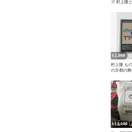
ズ 村上隆
カーサブル
2,000
¥
村上隆 も
の京都の舞
MMKPR-0
14,000
¥