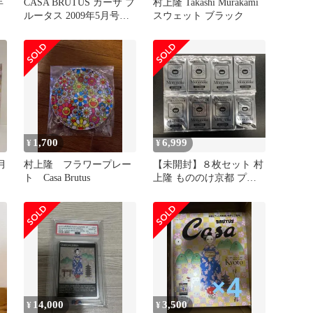
年
CASA BRUTUS カーサ ブ
村上隆 Takashi Murakami
2
ルータス 2009年5月号特
スウェット ブラック
別限定付録 村上隆×Casa
BRUTUS〈フラワー プレ
ート〉付き未開封
1,700
6,999
¥
¥
4月
村上隆 フラワープレー
【未開封】８枚セット 村
ト Casa Brutus
上隆 もののけ京都 プロ
モ Casa BRUTUS限定版
14,000
3,500
¥
¥