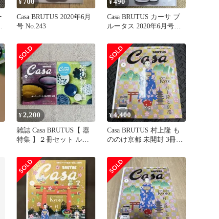
700
490
¥
¥
ー
Casa BRUTUS 2020年6月
Casa BRUTUS カーサ ブ
タ
号 No.243
ルータス 2020年6月号
vol. 243
2,200
4,400
¥
¥
雑誌 Casa BRUTUS【 器
Casa BRUTUS 村上隆 も
特集 】２冊セット ルー
ののけ京都 未開封 3冊セ
シー・リー 器の教科書
ット