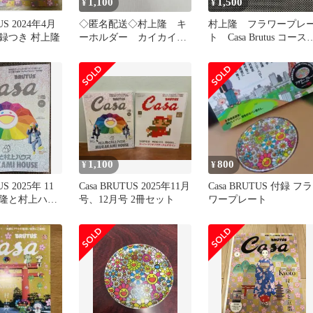
1,100
1,500
¥
¥
US 2024年4月
◇匿名配送◇村上隆 キ
村上隆 フラワープレ
録つき 村上隆
ーホルダー カイカイキ
ト Casa Brutus コース
キ
ー
1,100
800
¥
¥
US 2025年 11
Casa BRUTUS 2025年11月
Casa BRUTUS 付録 フラ
隆と村上ハウ
号、12月号 2冊セット
ワープレート