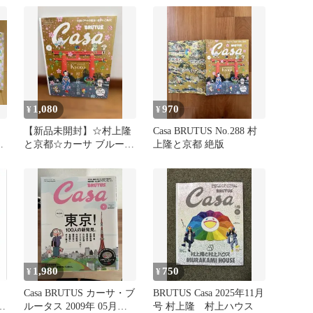
1,080
970
¥
¥
【新品未開封】☆村上隆
Casa BRUTUS No.288 村
号
と京都☆カーサ ブルータ
上隆と京都 絶版
ス2024年 4月号vol.288
1,980
750
¥
¥
Casa BRUTUS カーサ・ブ
BRUTUS Casa 2025年11月
ん
ルータス 2009年 05月
号 村上隆 村上ハウス