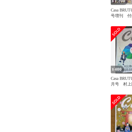
1,200
¥
Casa BRUT
号増刊 付
400
¥
Casa BRUT
月号 村上
ス