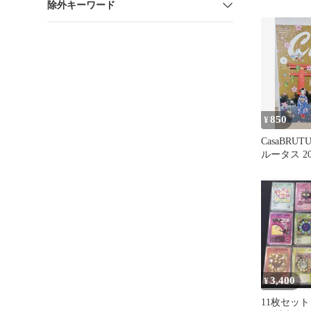
除外キーワード
850
¥
CasaBRU
ルータス 2
村上隆と京
3,400
¥
11枚セット