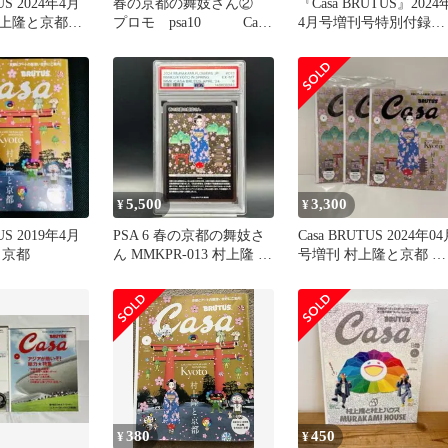
US 2024年4月
春の京都の舞妓さん②
『Casa BRUTUS』2024
村上隆と京都
プロモ psa10 Casa
4月号増刊号特別付録付
BRUTUS 村上隆
冊
5,500
3,300
¥
¥
US 2019年4月
PSA 6 春の京都の舞妓さ
Casa BRUTUS 2024年0
と京都
ん MMKPR-013 村上隆 も
号増刊 村上隆と京都 カ
ののけ京都
ード付き
380
450
¥
¥