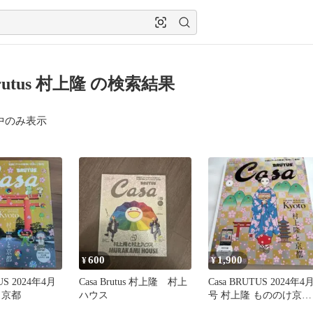
 brutus 村上隆 の検索結果
中のみ表示
600
1,900
¥
¥
US 2024年4月
Casa Brutus 村上隆 村上
Casa BRUTUS 2024年4
と京都
ハウス
号 村上隆 もののけ京
都 特別付録付