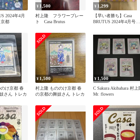
1,500
1,299
¥
¥
US 2024年4月
村上隆 フラワープレー
【早い者勝ち】Casa
と京都
ト Casa Brutus
BRUTUS 2024年4月号増
刊 付録つき 村上隆
1,500
1,500
¥
¥
ののけ京都 春
村上隆 もののけ京都 春
C Sakura Akibahara 村
妓さん トレカ
の京都の舞妓さん トレカ
Mr. flowers