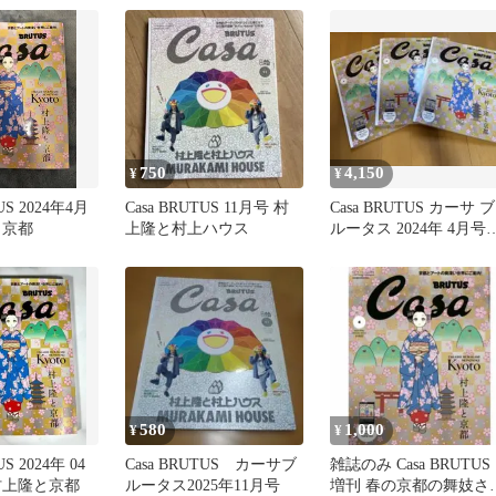
750
4,150
¥
¥
US 2024年4月
Casa BRUTUS 11月号 村
Casa BRUTUS カーサ ブ
と京都
上隆と村上ハウス
ルータス 2024年 4月
【付録付き】
580
1,000
¥
¥
US 2024年 04
Casa BRUTUS カーサブ
雑誌のみ Casa BRUTUS
村上隆と京都
ルータス2025年11月号
増刊 春の京都の舞妓さ