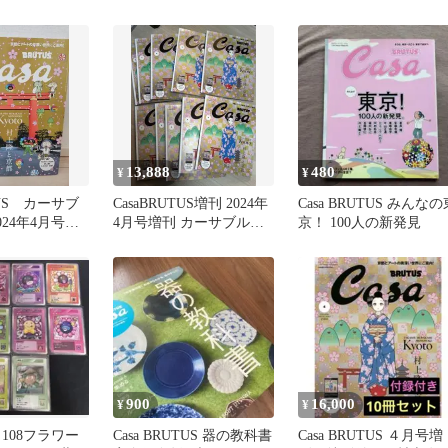
村上隆 もののけ京都
13,888
480
¥
¥
TUS カーサブ
CasaBRUTUS増刊 2024年
Casa BRUTUS みんなの
024年4月号
4月号増刊 カーサブルー
京！ 100人の新発見
都
タス 11冊
900
16,000
¥
¥
 108フラワー
Casa BRUTUS 器の教科書
Casa BRUTUS ４月号増