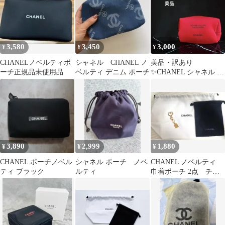
3,580
3,450
3,000
¥
¥
¥
CHANELノベルティポ
シャネル CHANEL ノ
美品・訳あり
ーチ正規品未使用品
ベルティ デニム ポーチ
✨CHANEL シャネル ノ
ベルティ ポーチ レッド
ルージュ
3,890
2,999
1,880
¥
¥
¥
CHANEL ポーチノベル
シャネル ポーチ ノベ
CHANEL ノベルティ
ティ ブラック
ルティ
巾着ポーチ 2点 チャ
ームセット ホワイト ブ
ラック