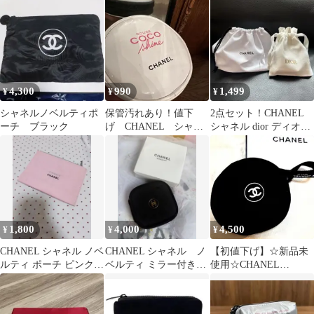
ティ巾着ポーチ
インポーチ
4,300
990
1,499
¥
¥
¥
シャネルノベルティポ
保管汚れあり！値下
2点セット！CHANEL
ーチ ブラック
げ CHANEL シャネ
シャネル dior ディオー
ル ポーチ ノベルテ
ル ノベルティ巾着ポー
ィ
チ.
1,800
4,000
4,500
¥
¥
¥
CHANEL シャネル ノベ
CHANEL シャネル ノ
【初値下げ】☆新品未
ルティ ポーチ ピンク
ベルティ ミラー付きポ
使用☆CHANEL
キャンバス
ーチ
BEAUTE☆人気 ポーチ
コインケース