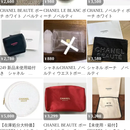
2,600
980
3,500
¥
¥
¥
CHANEL BEAUTE ポー
CHANEL LE BLANC ポ
CHANEL ノベルティ ポ
チ ホワイト ノベルティ
ーチ ノベルティ
ーチ ホワイト
2,780
880
3,580
¥
¥
¥
249 新品未使用箱付
シャネルCHANEL ノベ
シャネル ポーチ ノベ
き シャネル
ルティ ウエストポーチ
ルティ
CHANEL ノベルティポ
専用 8段階調節可 ベル
ーチ
ト
5,000
3,299
3,200
¥
¥
¥
【在庫処分大特価】
CHANEL BEAUTE ポー
【未使用・箱付】