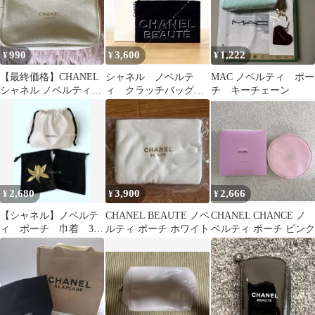
990
3,600
1,222
¥
¥
¥
【最終価格】CHANEL
シャネル ノベルテ
MAC ノベルティ ポー
シャネル ノベルティポ
ィ クラッチバッグ
チ キーチェーン
ーチ
刺繍ポーチ 箱付き正
規品
2,680
3,900
2,666
¥
¥
¥
【シャネル】ノベルテ
CHANEL BEAUTE ノベ
CHANEL CHANCE ノ
ィ ポーチ 巾着 3点
ルティ ポーチ ホワイト
ベルティ ポーチ ピンク
セット サブリマージ
ュ他