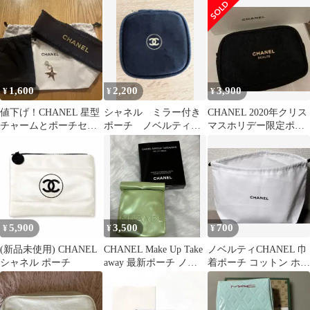
箱付き 丸型
ベルティ 10点
（開封のみ）
1,600
2,200
3,900
¥
¥
¥
値下げ！CHANEL 星型
シャネル ミラー付き
CHANEL 2020年クリス
チャームとポーチセッ
ポーチ ノベルティグ
マスホリデー限定ポー
ト ノベルティ
ッズ
チ ノベルティ
5,900
3,500
700
¥
¥
¥
(新品未使用) CHANEL
CHANEL Make Up Take
ノベルティCHANEL 巾
シャネル ポーチ
away 最新ポーチ ノベ
着ポーチ コットン ホワ
ルティ
イト