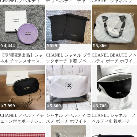
CHANEL/ノベルティ
チ ノベルティ チャイ
CHANEL シャネル ノベ
ラウンドコスメポーチ
ナ風 ナイロン レッド
ルティ ポーチ No.5
4,444
599
5,866
¥
¥
¥
【期間限定出品】シャ
CHANEL シャネル ブラ
CHANEL BEAUTE ノベ
ネル チャンスオースプ
ックポーチ 巾着 ノベル
ルティ ポーチ ホワイト
ランディド サークルポ
ティ 2個セット
ミニバッグ
ーチ ノベルティ
7,999
5,800
3,700
¥
¥
¥
CHANEL ノベルティチ
シャネル ノベルティ コ
CHANEL シャネル ノ
ェーン付きポーチショ
スメ ポーチ ホワイト
ベルティ巾着ポーチ
ルダーバッグ