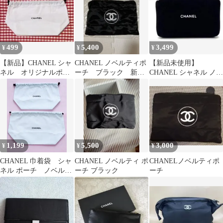
499
5,400
3,499
¥
¥
¥
【新品】CHANEL シャ
CHANEL ノベルティポ
【新品未使用】
ネル オリジナルポー
ーチ ブラック 新品
CHANEL シャネル ノベ
チ 巾着袋 巾着ポー
未使用 最終価格
ルティ ポーチ（箱な
チ 非売品
し）
1,199
5,500
3,000
¥
¥
¥
CHANEL 巾着袋 シャ
CHANEL ノベルティ ポ
CHANELノベルティポ
ネル ポーチ ノベルテ
ーチ ブラック
ーチ
ィ 大 小 セット 新
品