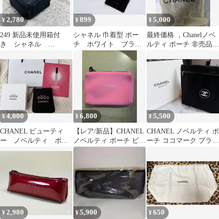
2,780
899
5,000
¥
¥
¥
249 新品未使用箱付
シャネル 巾着型 ポー
最終価格 ，Chanelノベ
き シャネル
チ ホワイト ブラッ
ルティ ポーチ 非売品
CHANEL ノベルティポ
ク ノベルティ
大容量 ポーチ
ーチ
CHANEL ポーチ
4,000
6,800
5,500
¥
¥
¥
CHANEL ビューティ
【レア/新品】CHANEL
CHANEL ノベルティ ポ
ー ノベルティ ポー
ノベルティ ポーチ ピン
ーチ ココマーク ブラッ
チ 新品未使用
ク 非売品
ク キャンバス ラスト
2,980
5,900
650
¥
¥
¥