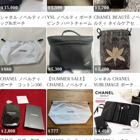
15,000
1,599
1,700
¥
¥
¥
シャネル ノベルティ バ
YSL ノベルティ ポーチ
CHANEL BEAUTÉ ノベ
ッグ&ポーチ
ピンク ハートチャーム
ルティ ネイルケアセッ
ト ポーチ付 黒
666
5,300
1,200
¥
¥
¥
CHANEL ノベルティ
【SUMMER SALE】
シャネル CHANEL
ポーチ コットン100
CHANEL ノベルティポ
SUBLIMAGE ポーチ 巾
未使用 2026
ーチ 化粧ポーチ
着 ノベルティ
2,800
777
4,400
¥
¥
¥