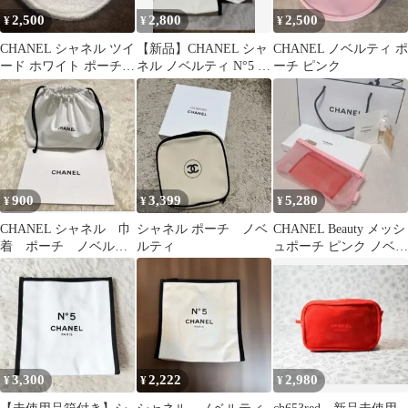
2,500
2,800
2,500
¥
¥
¥
CHANEL シャネル ツイ
【新品】CHANEL シャ
CHANEL ノベルティ ポ
ード ホワイト ポーチ
ネル ノベルティ N°5 ポ
ーチ ピンク
ノベルティ 非売品
ーチとフレグランスサ
ンプル
900
3,399
5,280
¥
¥
¥
CHANEL シャネル 巾
シャネル ポーチ ノベ
CHANEL Beauty メッシ
着 ポーチ ノベルテ
ルティ
ュポーチ ピンク ノベル
ィ 非売品
ティ 非売品 シャネル
3,300
2,222
2,980
¥
¥
¥