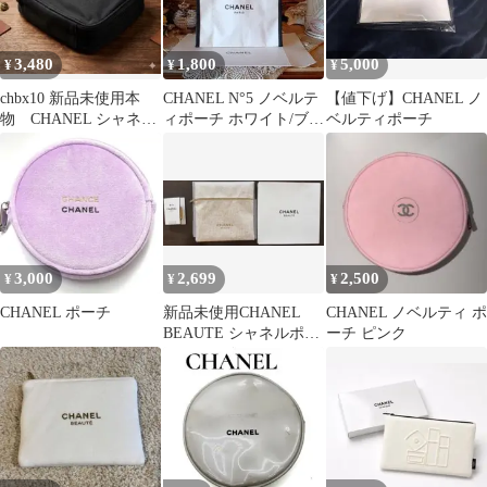
3,480
1,800
5,000
¥
¥
¥
chbx10 新品未使用本
CHANEL N°5 ノベルテ
【値下げ】CHANEL ノ
物 CHANEL シャネ
ィポーチ ホワイト/ブラ
ベルティポーチ
ル ノベルティポーチ
ック
3,000
2,699
2,500
¥
¥
¥
CHANEL ポーチ
新品未使用CHANEL
CHANEL ノベルティ ポ
BEAUTE シャネルポー
ーチ ピンク
チ ノベルティゴール
ドベージュ