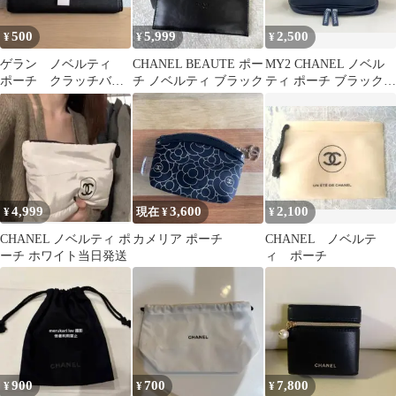
500
5,999
2,500
¥
¥
¥
ゲラン ノベルティ
CHANEL BEAUTE ポー
MY2 CHANEL ノベル
ポーチ クラッチバッ
チ ノベルティ ブラック
ティ ポーチ ブラック
グ
化粧ポーチ
4,999
3,600
2,100
¥
現在 ¥
¥
CHANEL ノベルティ ポ
カメリア ポーチ
CHANEL ノベルテ
ーチ ホワイト当日発送
ィ ポーチ
900
700
7,800
¥
¥
¥