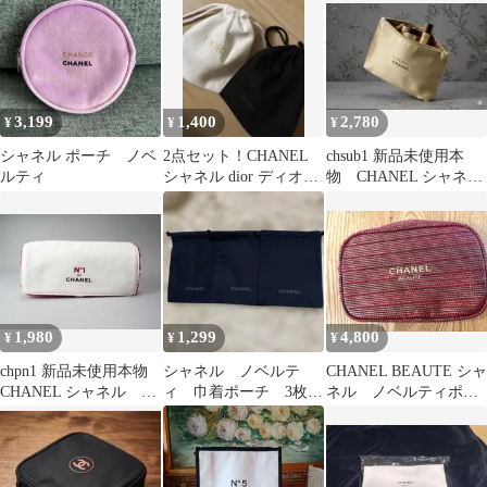
ーチ
3,199
1,400
2,780
¥
¥
¥
シャネル ポーチ ノベ
2点セット！CHANEL
chsub1 新品未使用本
ルティ
シャネル dior ディオー
物 CHANEL シャネ
ル ノベルティ 巾着ポー
ル ノベルティポーチ
チ
1,980
1,299
4,800
¥
¥
¥
chpn1 新品未使用本物
シャネル ノベルテ
CHANEL BEAUTE シャ
CHANEL シャネル ノ
ィ 巾着ポーチ 3枚セ
ネル ノベルティポー
ベルティポーチ
ット コットンタイプ
チ レッド ゴールド