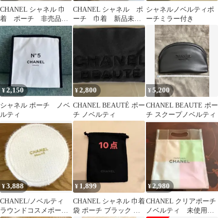
CHANEL シャネル 巾
CHANEL シャネル ポ
シャネルノベルティポ
着 ポーチ 非売品
ーチ 巾着 新品未使
ーチミラー付き
ノベルティ ポーチ
用 ノベルティ
小物入れ
2,150
2,800
5,200
¥
¥
¥
シャネル ポーチ ノベ
CHANEL BEAUTÉ ポー
CHANEL BEAUTE ポー
ルティ
チ ノベルティ
チ スクープノベルティ
3,888
1,899
2,980
¥
¥
¥
CHANEL/ノベルティ
CHANEL シャネル 巾着
CHANEL クリアポーチ
ラウンドコスメポーチ
袋 ポーチ ブラック ノ
ノベルティ 未使用品