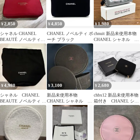
2,850
4,850
1,980
¥
¥
¥
シャネル CHANEL
CHANEL ノベルティ ポ
chnuit 新品未使用本物
BEAUTÉ ノベルティポ
ーチ ブラック
CHANEL シャネル リ
ーチ訳あり
ップポーチ
4,980
3,100
2,680
¥
¥
¥
シャネル CHANEL
新品未使用本物
chbx12 新品未使用本物
BEAUTE ノベルティ ポ
CHANEL シャネル ノ
箱付き CHANEL シャ
ーチ
ベルティメッシュポー
ネル ノベルティポー
チ
チ