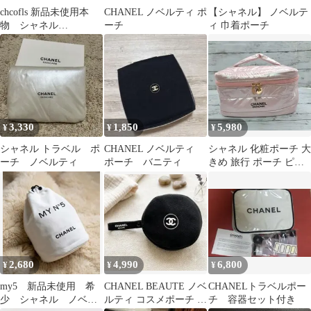
chcofls 新品未使用本
CHANEL ノベルティ ポ
【シャネル】 ノベルテ
物 シャネル
ーチ
ィ 巾着ポーチ
CHANEL ノベルティ
ポーチ
3,330
1,850
5,980
¥
¥
¥
シャネル トラベル ポ
CHANEL ノベルティ
シャネル 化粧ポーチ 大
ーチ ノベルティ
ポーチ バニティ
きめ 旅行 ポーチ ピン
ク
2,680
4,990
6,800
¥
¥
¥
my5 新品未使用 希
CHANEL BEAUTE ノベ
CHANELトラベルポー
少 シャネル ノベル
ルティ コスメポーチ コ
チ 容器セット付き