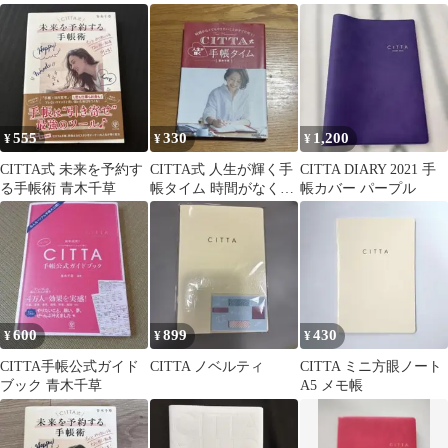
いことなりたい私を叶
ジュレッド 5mm方眼
える!
カバー付
555
330
1,200
¥
¥
¥
CITTA式 未来を予約す
CITTA式 人生が輝く手
CITTA DIARY 2021 手
る手帳術 青木千草
帳タイム 時間がなくて
帳カバー パープル
もやりたいことがすぐ
に叶う!
600
899
430
¥
¥
¥
CITTA手帳公式ガイド
CITTA ノベルティ
CITTA ミニ方眼ノート
ブック 青木千草
A5 メモ帳