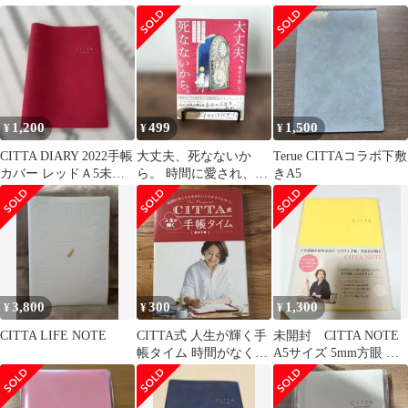
イズリー柄
1,200
499
1,500
¥
¥
¥
CITTA DIARY 2022手帳
大丈夫、死なないか
Terue CITTAコラボ下敷
カバー レッドＡ5未使
ら。 時間に愛され、自
きA5
用
分の人生を愛する生き
方
3,800
300
1,300
¥
¥
¥
CITTA LIFE NOTE
CITTA式 人生が輝く手
未開封 CITTA NOTE
帳タイム 時間がなくて
A5サイズ 5mm方眼 イ
もやりたいことがすぐ
エロー
に叶う!