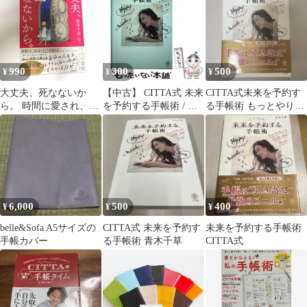
990
300
500
¥
¥
¥
大丈夫、死なないか
【中古】 CITTA式 未来
CITTA式未来を予約す
ら。 時間に愛され、自
を予約する手帳術 / 青
る手帳術 もっとやりた
分の人生を愛する生き
木 千草 / かんき出版
いことなりたい私を叶
方
える!
6,000
500
400
¥
¥
¥
belle&Sofa A5サイズの
CITTA式 未来を予約す
未来を予約する手帳術
手帳カバー
る手帳術 青木千草
CITTA式