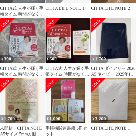
CITTA式 人生が輝く手
CITTA LIFE NOTE 1
CITTA LIFE NOTE 2
帳タイム 時間がなくて
もやりたいことがすぐ
に叶う!
300
600
1,700
¥
¥
¥
CITTA式 人生が輝く手
CITTA式 人生が輝く手
CITTA ダイアリー 2026
帳タイム 時間がなくて
帳タイム 時間がなくて
A5 ネイビー 2025年10
もやりたいことがすぐ
もやりたいことがすぐ
月始まり
に叶う!
に叶う!
1,700
1,000
3,200
¥
¥
¥
未開封 CITTA NOTE
手帳術関連書籍 3冊セ
CITTA LIFE NOTE 1
A5サイズ 5mm方眼 ペ
ット