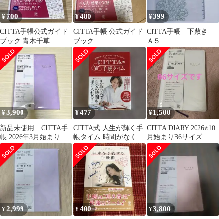
700
480
399
¥
¥
¥
CITTA手帳公式ガイド
CITTA手帳 公式ガイド
CITTA手帳 下敷き
ブック 青木千草
ブック
Ａ５
3,900
477
1,500
¥
¥
¥
新品未使用 CITTA手
CITTA式 人生が輝く手
CITTA DIARY 2026⭐︎10
帳 2026年3月始まり
帳タイム 時間がなくて
月始まりB6サイズ
A5ライラックパープ
もやりたいことがすぐ
ル 春手帳
に叶う!
2,999
400
3,800
¥
¥
¥