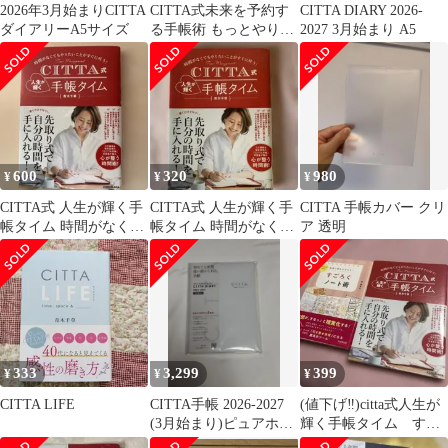
2026年3月始まりCITTA
CITTA式未来を予約す
CITTA DIARY 2026-
ダイアリーA5サイズ
る手帳術 もっとやりた
2027 3月始まり A5
いことなりたい私を叶
える!
600
320
980
¥
¥
¥
CITTA式 人生が輝く手
CITTA式 人生が輝く手
CITTA 手帳カバー クリ
帳タイム 時間がなくて
帳タイム 時間がなくて
ア 透明
もやりたいことがすぐ
もやりたいことがすぐ
に叶う!
に叶う!
333
3,299
399
¥
¥
¥
CITTA LIFE
CITTA手帳 2026-2027
(値下げ‼️)citta式人生が
(3月始まり)ピュアホワ
輝く手帳タイム すご
イト 未使用品
ろくノート術 2冊セッ