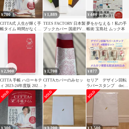
700
1,889
444
¥
¥
¥
CITTA式 人生が輝く手
TEES FACTORY 日本製
夢をかなえる！私の手
帳タイム 時間がなくて
ブックカバー 国産PVC
帳術 宝島社 ムック本
もやりたいことがすぐ
レザーSION＊オレンジ
に叶う!
2,900
1,700
877
¥
¥
¥
CITTA 手帳 ハローキテ
CITTAカバーのみセッ
セリア デザイン回転
ィ 2023-24年度版 2023
ト
ラバースタンプ deco
年3月始まり 赤
word 他 4種類 匿名
配送
300
3,200
3,500
¥
¥
¥