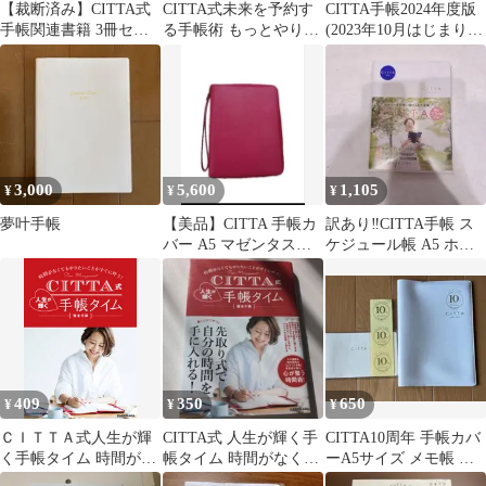
【裁断済み】CITTA式
CITTA式未来を予約す
CITTA手帳2024年度版
手帳関連書籍 3冊セッ
る手帳術 もっとやりた
(2023年10月はじまり）
ト
いことなりたい私を叶
B6
える!
3,000
5,600
1,105
¥
¥
¥
夢叶手帳
【美品】CITTA 手帳カ
訳あり‼️CITTA手帳 ス
バー A5 マゼンタスト
ケジュール帳 A5 ホワ
ラップ付
イト 白 2024
409
350
650
¥
¥
¥
ＣＩＴＴＡ式人生が輝
CITTA式 人生が輝く手
CITTA10周年 手帳カバ
く手帳タイム 時間がな
帳タイム 時間がなくて
ーA5サイズ メモ帳 シ
くてもやりたいことが
もやりたいことがすぐ
ール