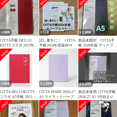
ト
800
550
2,480
¥
¥
¥
CITTA手帳 HELLO
試し書きに！ CITTA
新品未開封 CITTA手
KITTYコラボ 2023年3
手帳2024年度版B6サイ
帳 2026年版 ディープネ
月始まり版
ズ本体とリーフレット
イビー
600
2,980
3,599
¥
¥
¥
CITTA HELLOKITTY
CITTA DIARY 2026-27
新品未使用 CITTA手帳
コラボ A5手帳 2023 ル
A5 ライラックパープル
2026-27 A5 3月始まり
ージュレッド
2026年3月始まり 手帳
ライラックパープル