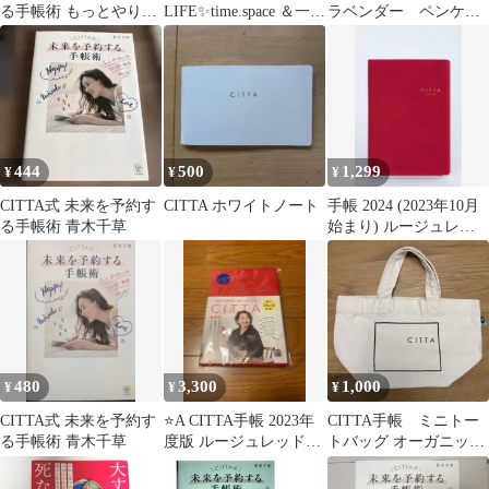
る手帳術 もっとやりた
LIFE✨time.space ＆一.
ラベンダー ペンケー
いことなりたい私を叶
青木千草
ス コラボ
える!
444
500
1,299
¥
¥
¥
CITTA式 未来を予約す
CITTA ホワイトノート
手帳 2024 (2023年10月
る手帳術 青木千草
始まり) ルージュレッ
ド【B6サイズ】
480
3,300
1,000
¥
¥
¥
CITTA式 未来を予約す
⭐️A CITTA手帳 2023年
CITTA手帳 ミニトー
る手帳術 青木千草
度版 ルージュレッド
トバッグ オーガニック
A5 システム手帳
コットン