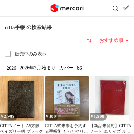
citta手帳 の検索結果
並び替え
販売中のみ表示
2026年3月始まり
カバー
2026
b6
2,999
300
1,900
¥
¥
¥
CITTAノート A5方眼
CITTA式未来を予約す
【新品未開封】CITTA
ペイズリー柄 ブラック
る手帳術 もっとやりた
ノート B5サイズ ルー