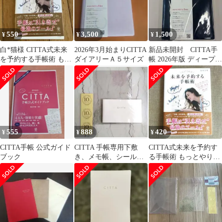
550
3,500
1,500
¥
¥
¥
白*猫様 CITTA式未来
2026年3月始まりCITTA
新品未開封 CITTA手
を予約する手帳術 もっ
ダイアリーＡ５サイズ
帳 2026年版 ディープネ
とやりたいことなりた
イビー
い私を叶える
555
888
420
¥
¥
¥
CITTA手帳 公式ガイド
CITTA 手帳専用下敷
CITTA式未来を予約す
ブック
き、メモ帳、シールセ
る手帳術 もっとやりた
ット
いことなりたい私を叶
える!