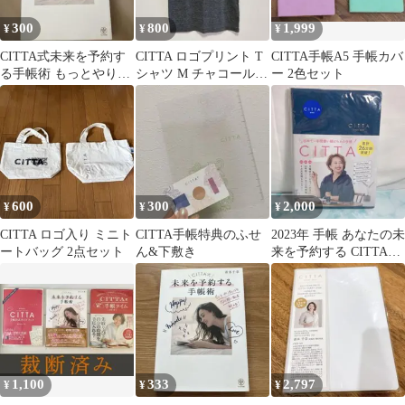
300
800
1,999
¥
¥
¥
CITTA式未来を予約す
CITTA ロゴプリント T
CITTA手帳A5 手帳カバ
る手帳術 もっとやりた
シャツ M チャコールグ
ー 2色セット
いことなりたい私を叶
レー CITTA手帳
える!
600
300
2,000
¥
¥
¥
CITTA ロゴ入り ミニト
CITTA手帳特典のふせ
2023年 手帳 あなたの未
ートバッグ 2点セット
ん&下敷き
来を予約する CITTA
DIARY
1,100
333
2,797
¥
¥
¥