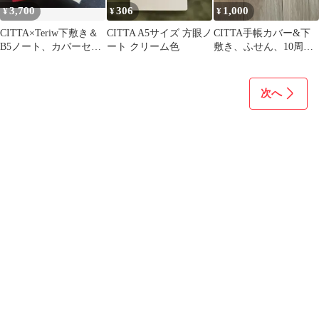
3,700
306
1,000
¥
¥
¥
CITTA×Teriw下敷き＆
CITTA A5サイズ 方眼ノ
CITTA手帳カバー&下
B5ノート、カバーセッ
ート クリーム色
敷き、ふせん、10周年
ト
記念シール
次へ