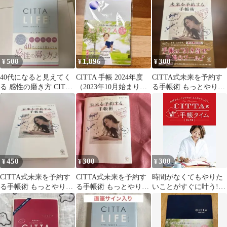
すぐに叶う！/ＫＡＤＯ
に叶う!
ＫＡＷＡ/青木千草（単
行本）
500
1,896
300
¥
¥
¥
40代になると見えてく
CITTA 手帳 2024年度
CITTA式未来を予約す
る 感性の磨き方 CITTA
（2023年10月始まり）
る手帳術 もっとやりた
LIFE
A5 ピュアホワイト
いことなりたい私を叶
える!
450
300
300
¥
¥
¥
CITTA式未来を予約す
CITTA式未来を予約す
時間がなくてもやりた
る手帳術 もっとやりた
る手帳術 もっとやりた
いことがすぐに叶う!
いことなりたい私を叶
いことなりたい私を叶
CITTA式 人生が輝く手
える!
える!
帳タイム