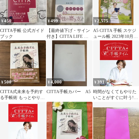
450
499
2,575
¥
¥
¥
CITTA手帳 公式ガイド
【最終値下げ・サイン
A5 CITTA 手帳 スケジ
ブック
付き】CITTA LIFE 青
ュール帳 2023年10月始
木千草 著
まり版
500
4,000
391
¥
¥
¥
CITTA式未来を予約す
CITTA手帳カバー A5
時間がなくてもやりた
る手帳術 もっとやりた
いことがすぐに叶う!
いことなりたい私を叶
CITTA式 人生が輝く手
える!
帳タイム／青木 千草