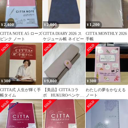
2,400
2,000
1,200
¥
¥
¥
CITTA NOTE A5 ローズ
CITTA DIARY 2026 ス
CITTA MONTHLY 2026
ピンク ノート
ケジュール帳 ネイビー
手帳
300
9,800
300
¥
¥
¥
CITTA式 人生が輝く手
【美品】CITTAコラ
わたしの夢をかなえる
帳タイム
ボ HUKUROペンケー
ノート
ス 日本製 限定品