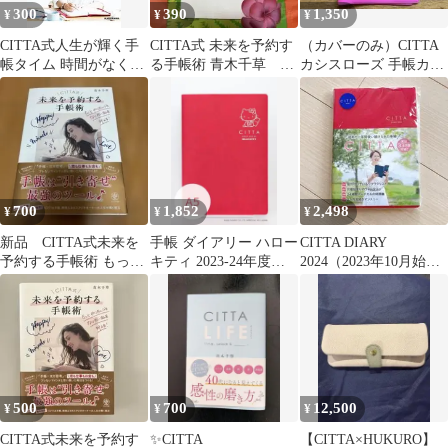
300
390
1,350
¥
¥
¥
CITTA式人生が輝く手
CITTA式 未来を予約す
（カバーのみ）CITTA
帳タイム 時間がなくて
る手帳術 青木千草 送
カシスローズ 手帳カバ
もやりたいことがすぐ
料込み!
ー 2026 A5サイズ
に叶う!／青木千草
700
1,852
2,498
¥
¥
¥
新品 CITTA式未来を
手帳 ダイアリー ハロー
CITTA DIARY
予約する手帳術 もっと
キティ 2023-24年度版
2024（2023年10月始ま
やりたいことなりたい
（2023年3月始まり）
り）ビバマゼンタ A5
私を叶える!
A5
500
700
12,500
¥
¥
¥
CITTA式未来を予約す
✨CITTA
【CITTA×HUKURO】