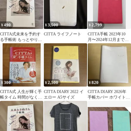
490
3,500
2,799
¥
¥
¥
CITTA式未来を予約す
CITTA ライフノート
CITTA手帳 2023年10
る手帳術 もっとやりた
月〜2024年12月まで
いことなりたい私を叶
【B6サイズ】
える!
300
2,500
820
¥
¥
¥
CITTA式 人生が輝く手
CITTA DIARY 2022 イ
CITTA DIARY 2026年
帳タイム 時間がなくて
エロー A5サイズ
手帳カバー ホワイト
もやりたいことがすぐ
B6サイズ
に叶う!