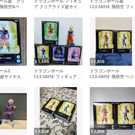
ール超 クリ
ドラゴンボール フィギュ
ドラゴンボール超
孫悟空&ベジ
ア クリアライズ超サイヤ
CLEARISE 孫悟空 フィ
ト
人孫悟空 ベジータ 2体セ
ュア
ット
5,600
1,850
¥
¥
ールZ
ドラゴンボール
ドラゴンボール
SE 超サイヤ人孫
CLEARISE フィギュア 5
CLEARISE 孫悟空 ベジ
アライズ
種セット 超サイヤ人孫悟
タ フィギュア 2種
空他
3,820
2,000
¥
¥