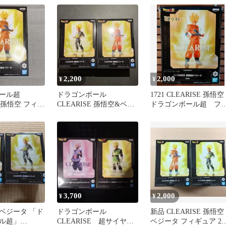
2,200
2,000
¥
¥
ール超
ドラゴンボール
1721 CLEARISE 孫
E 孫悟空 フィギ
CLEARISE 孫悟空&ベジ
ドラゴンボール超 フ
ータ(箱無しは-400円)
ギュア
3,700
2,000
¥
¥
ベジータ 「ド
ドラゴンボール
新品 CLEARISE 孫悟空
ル超」
CLEARISE 超サイヤ
ベジータ フィギュア 2