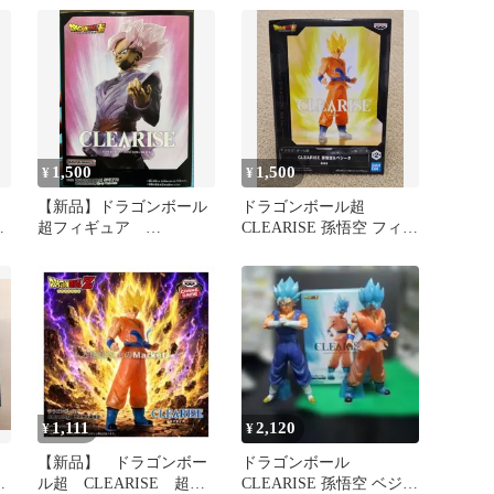
1,500
1,500
¥
¥
悟空
【新品】ドラゴンボール
ドラゴンボール超
ィ
超フィギュア
CLEARISE 孫悟空 フィギ
CLEARISE超サイヤ人ロ
ュア
ゼゴクウブラック
1,111
2,120
¥
¥
【新品】 ドラゴンボー
ドラゴンボール
種
ル超 CLEARISE 超サ
CLEARISE 孫悟空 ベジッ