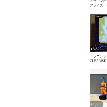
ドラゴンボ
アライズ 
ータ セッ
3,300
¥
ドラゴンボ
CLEARI
悟空 クリ
1,599
¥