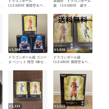
ドラゴンボール
未開封 ドラゴンボール
ギ
CLEARISE 孫悟空＆ベジ
超 CLEARISE 超サイ
ータ フィギュア
ヤ人ゴッド超サイヤ人孫
悟空 プライズ フィギ
ュア バンダイ バンプ
レスト （ME28-3189）
3,380
1,950
¥
¥
ドラゴンボール超 ゴジー
ドラゴンボール超
ー
タ ベジット 悟空 3体セッ
CLEARISE 孫悟空＆ベジ
ト
ータ フィギュア 2体セッ
ト
3,333
2,555
¥
¥