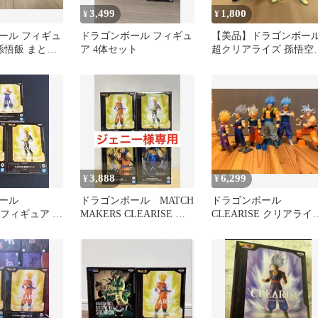
3,499
1,800
¥
¥
ール フィギュ
ドラゴンボール フィギュ
【美品】ドラゴンボー
孫悟飯 まとめ
ア 4体セット
超クリアライズ 孫悟空
ベジータ セット
3,888
6,299
¥
¥
ール
ドラゴンボール MATCH
ドラゴンボール
E フィギュア 3
MAKERS CLEARISE 孫
CLEARISE クリアライ
悟空 ベジータ
ゼンカイソリッド 6体
セット