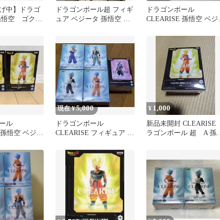
げ中】ドラゴ
ドラゴンボール超 フィギ
ドラゴンボール
孫悟空 ゴクウ
ュア ベジータ 孫悟空 ２
CLEARISE 孫悟空 ベジ
フィギュア2
体セット CLEARISE
タ フィギュア 2体 未開
5,000
1,000
現在 ¥
¥
ール
ドラゴンボール
新品未開封 CLEARISE 
E 孫悟空 ベジー
CLEARISE フィギュア 5
ラゴンボール 超 A 孫
ア 2種
種セット
空 hiro