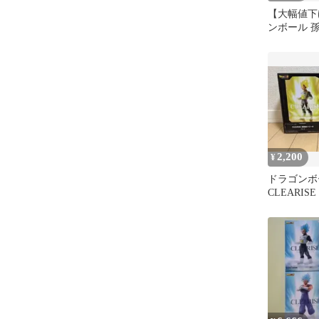
【大幅値下
ンボール 
ブラック 
体セット
2,200
¥
ドラゴンボ
CLEARIS
タ フィギュ