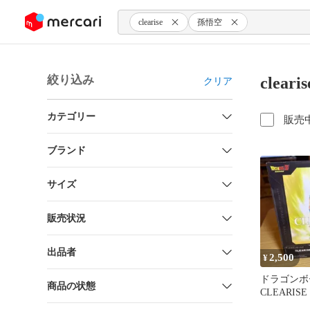
ンツにスキップ
clearise
孫悟空
絞り込み
clea
クリア
カテゴリー
販売
ブランド
サイズ
販売状況
出品者
2,500
¥
ドラゴンボ
商品の状態
CLEARI
悟空 フィ