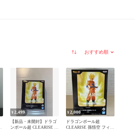
並び替え
2,499
2,000
¥
¥
【新品・未開封】ドラゴ
ドラゴンボール超
孫
ンボール超 CLEARISE 孫
CLEARISE 孫悟空 フィギ
悟空＆ベジータ -孫悟空-
ュア