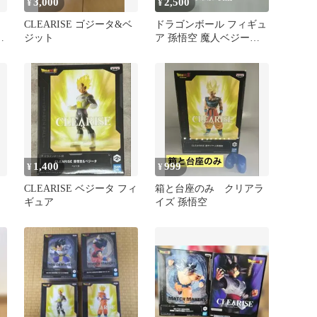
3,000
2,500
¥
¥
CLEARISE ゴジータ&ベ
ドラゴンボール フィギュ
ゴ
ジット
ア 孫悟空 魔人ベジータ 2
種セット
1,400
999
¥
¥
CLEARISE ベジータ フィ
箱と台座のみ クリアラ
ギュア
イズ 孫悟空