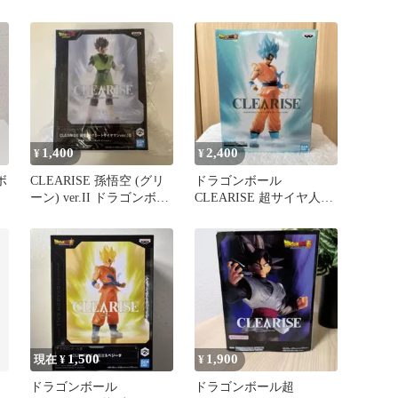
イヤ人 孫悟空 フィギ
ト フィギュア
ュア
1,400
2,400
¥
¥
ボ
CLEARISE 孫悟空 (グリ
ドラゴンボール
ーン) ver.II ドラゴンボー
CLEARISE 超サイヤ人ゴ
ル フィギュア
ッド超サイヤ人 孫悟空
未開封
1,500
1,900
現在 ¥
¥
ドラゴンボール
ドラゴンボール超