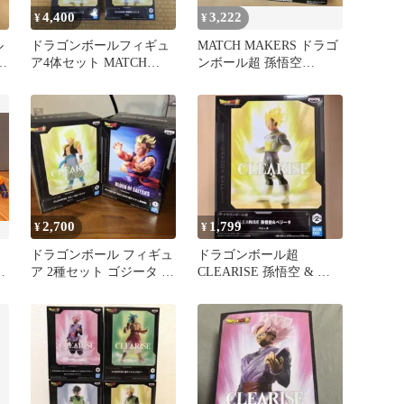
4,400
3,222
¥
¥
ル
ドラゴンボールフィギュ
MATCH MAKERS ドラゴ
ア4体セット MATCH
ンボール超 孫悟空
MAKERS CLEARISE
&CLEARISE フィギュア
2,700
1,799
¥
¥
ドラゴンボール フィギュ
ドラゴンボール超
ズ
ア 2種セット ゴジータ 孫
CLEARISE 孫悟空 & ベ
悟飯
ジータ ベジータ フィギ
ュア