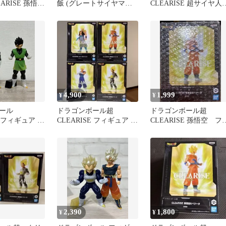
ARISE 孫悟空
飯 (グレートサイヤマン
CLEARISE 超サイヤ人
ver.) II
悟空②
4,900
1,999
¥
¥
ール
ドラゴンボール超
ドラゴンボール超
E フィギュア 孫
CLEARISE フィギュア 4
CLEARISE 孫悟空 フ
ット
種セット
ギュア
2,390
1,800
¥
¥