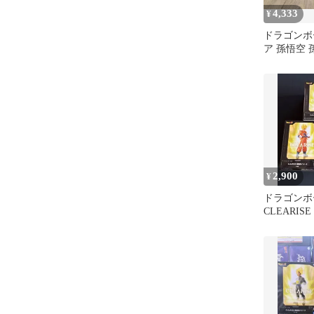
4,333
¥
ドラゴンボ
ア 孫悟空 
売り
2,900
¥
ドラゴンボ
CLEARIS
種セット