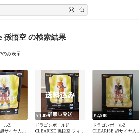
rise 孫悟空 の検索結果
中のみ表示
1,099
2,980
¥
¥
ールZ
ドラゴンボール超
ドラゴンボールZ
SE 超サイヤ人孫
CLEARISE 孫悟空 フィギ
CLEARISE 超サイヤ人
ギュア
ュア
悟空 フィギュア