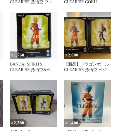
孫
CLEARISE 孫悟空 フィギ
CLEARISE GOKU
ュア
BLACK フィギュア 新品
箱無し
1,760
2,000
¥
¥
BANDAI SPIRITS
【新品】ドラゴンボール
ィ
CLEARISE 孫悟空&ベジ
CLEARISE 孫悟空 ベジー
ータ 超サイヤ人孫悟空
タ フィギュア
2,300
1,400
¥
¥