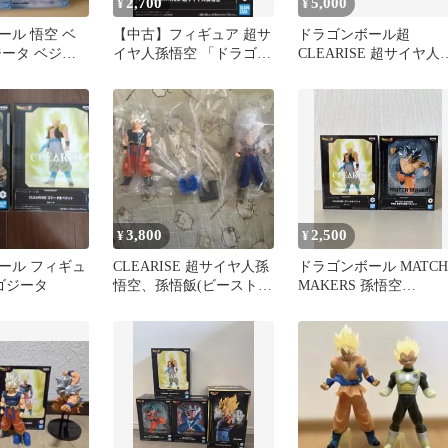
2,700
5,000
¥
¥
ール 悟空 ベ
【中古】フィギュア 超サ
ドラゴンボール超
ジータ ベジッ
イヤ人孫悟空 「ドラゴン
CLEARISE 超サイヤ人
ISE フィギュア
ボールZ」 CLEARISE 超
ッド超サイヤ人 孫悟
サイヤ人孫悟空
空 ベジータ
3,800
2,500
¥
¥
ール フィギュ
CLEARISE 超サイヤ人孫
ドラゴンボール MATCH
ゴジータ
悟空、孫悟飯(ビースト)
MAKERS 孫悟空
セット。
CLEARISE ゴジータ