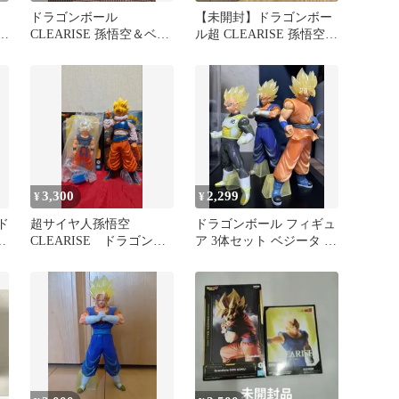
ドラゴンボール
【未開封】ドラゴンボー
ー
CLEARISE 孫悟空＆ベジ
ル超 CLEARISE 孫悟空
封
ータ フィギュア
フィギュア
3,300
2,299
¥
¥
ド
超サイヤ人孫悟空
ドラゴンボール フィギュ
悟
CLEARISE ドラゴンボ
ア 3体セット ベジータ 孫
ールZとレジェンズ コラ
悟空 ベジット
ボ