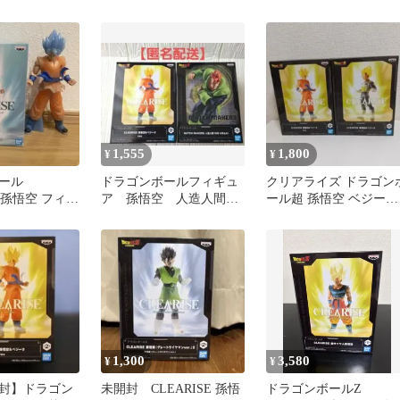
SE 孫悟空＆ベジ
人 ロゼ悟空 悟飯 フィ
セット ドラゴンボール
ギュア セット
1,555
1,800
¥
¥
ール
ドラゴンボールフィギュ
クリアライズ ドラゴン
E 孫悟空 フィギ
ア 孫悟空 人造人間16
ール超 孫悟空 ベジータ
号
セット
1,300
3,580
¥
¥
封】ドラゴン
未開封 CLEARISE 孫悟
ドラゴンボールZ