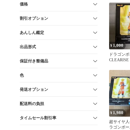
価格
割引オプション
あんしん鑑定
1,000
¥
出品形式
ドラゴンボ
CLEARIS
保証付き整備品
ュア
色
発送オプション
配送料の負担
1,980
¥
タイムセール割引率
超サイヤ人
ラゴンボー