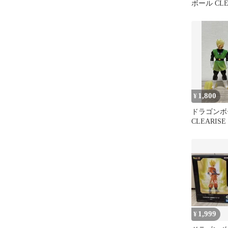
ボール CLE
フィギュア
1,800
¥
ドラゴンボ
CLEARIS
悟飯2体セ
1,999
¥