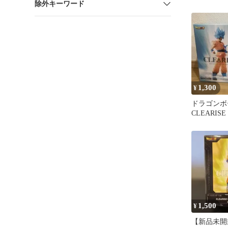
除外キーワード
CLEARI
ータ
1,300
¥
ドラゴンボ
CLEARIS
ュア
1,500
¥
【新品未開