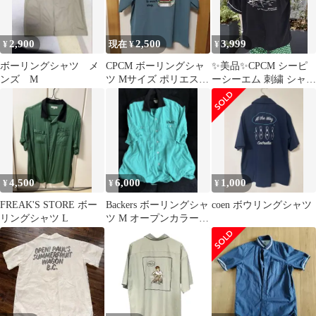
2,900
2,500
3,999
¥
現在 ¥
¥
ボーリングシャツ メ
CPCM ボーリングシャ
✨美品✨CPCM シーピ
ンズ M
ツ Mサイズ ポリエステ
ーシーエム 刺繍 シャツ
ル100%
ブラウス ボーリングシ
ャツ
4,500
6,000
1,000
¥
¥
¥
FREAK'S STORE ボー
Backers ボーリングシャ
coen ボウリングシャツ
リングシャツ L
ツ M オープンカラー
ピザ 刺繍 人気