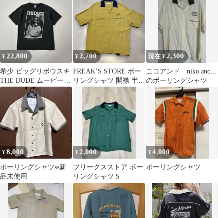
22,800
2,700
2,300
¥
¥
現在 ¥
希少 ビッグリボウスキ
FREAK’S STORE ボー
ニコアンド niko and...
THE DUDE ムービー L
リングシャツ 開襟 半袖
のボーリングシャツ
サイズ Tシャツ M&O
刺繍 オープンカラー
D6 1726
8,000
2,000
4,000
¥
¥
¥
ボーリングシャツss新
フリークスストア ボー
ボーリングシャツ
品未使用
リングシャツ S