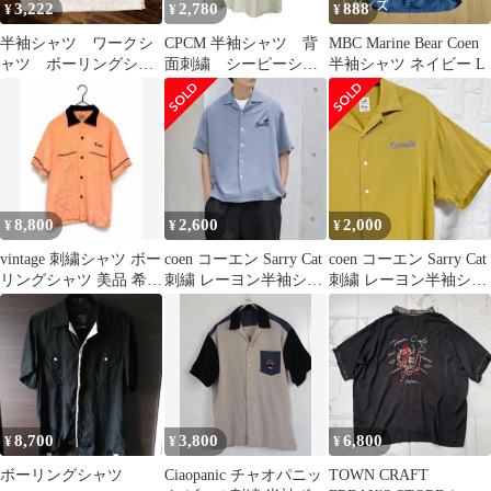
3,222
2,780
888
¥
¥
¥
半袖シャツ ワークシ
CPCM 半袖シャツ 背
MBC Marine Bear Coen
ャツ ボーリングシャ
面刺繍 シーピーシー
半袖シャツ ネイビー L
ツ 開襟シャツ
エム ボーリング
8,800
2,600
2,000
¥
¥
¥
vintage 刺繍シャツ ボー
coen コーエン Sarry Cat
coen コーエン Sarry Cat
リングシャツ 美品 希少
刺繍 レーヨン半袖シャ
刺繍 レーヨン半袖シャ
デザイン
ツ ボーリングシャツ
ツ ボーリングシャツ
8,700
3,800
6,800
¥
¥
¥
ボーリングシャツ
Ciaopanic チャオパニッ
TOWN CRAFT