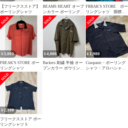
【フリークスストア】
BEAMS HEART オープ
FRRAK'S STORE ボー
ボーリングシャツ
ンカラー ボーリングシ
リングシャツ 開襟シ
ャツ 刺繍 HS-272
ャツ
3,000
4,000
1,980
¥
¥
¥
FREAK'S STORE ボー
Backers 刺繍 半袖 オー
Ciaopanic・ボーリング
リングシャツ
プンカラー ボウリング
シャツ・アロハシャ
シャツ ピーチスキン
ツ・刺繍・ブラック・
Mサイズ
2,100
¥
フリークスストア ボー
リングシャツ S