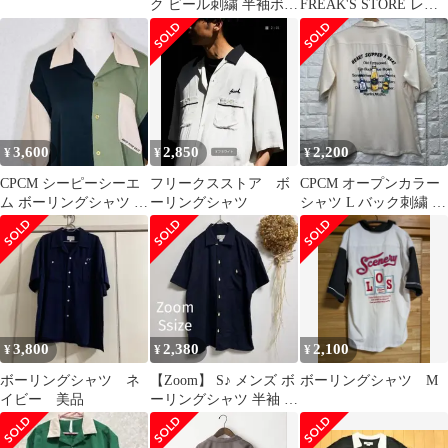
ク ビール刺繍 半袖ボー
FREAK'S STORE レー
リングシャツ M
ヨン ボーリングシャツ
3,600
2,850
2,200
¥
¥
¥
CPCM シーピーシーエ
フリークスストア ボ
CPCM オープンカラー
ム ボーリングシャツ ス
ーリングシャツ
シャツ L バック刺繍 ボ
リーカラー切替 レトロ
トル カクテル 半袖
半袖シャツ
3,800
2,380
2,100
¥
¥
¥
ボーリングシャツ ネ
【Zoom】 S♪ メンズ ボ
ボーリングシャツ M
イビー 美品
ーリングシャツ 半袖 バ
ック 刺繍 ネイビー