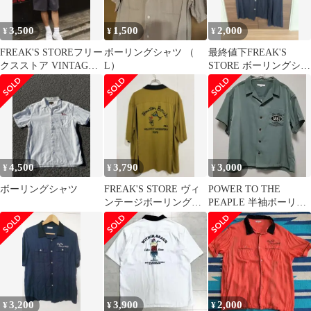
3,500
1,500
2,000
¥
¥
¥
FREAK'S STOREフリー
ボーリングシャツ （
最終値下FREAK'S
クスストア VINTAGE
L）
STORE ボーリングシャ
ボーリングシャツ
ツ ネイビー
4,500
3,790
3,000
¥
¥
¥
ボーリングシャツ
FREAK'S STORE ヴィ
POWER TO THE
ンテージボーリングシ
PEAPLE 半袖ボーリン
ャツ オープンカラー
グシャツ⭐Size M⭐美品
M
3,200
3,900
2,000
¥
¥
¥