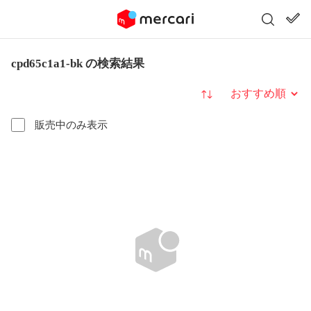
cpd65c1a1-bk の検索結果
並び替え
販売中のみ表示