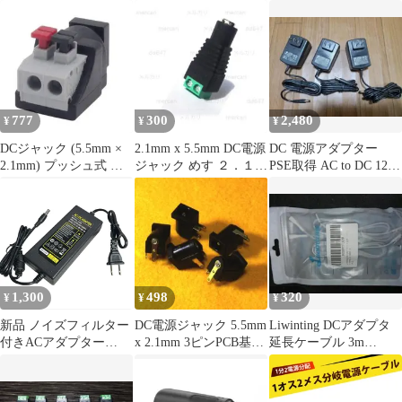
ラグ 釣り
岐
ーブルプラグ
777
300
2,480
¥
¥
¥
DCジャック (5.5mm ×
2.1mm x 5.5mm DC電源
DC 電源アダプター
2.1mm) プッシュ式 電
ジャック めす ２．１ｍ
PSE取得 AC to DC 12V-
源コネクタ 1個
ｍ標準DCジャック
3A 3個セット
1,300
498
320
¥
¥
¥
新品 ノイズフィルター
DC電源ジャック 5.5mm
Liwinting DCアダプタ
付きACアダプター
x 2.1mm 3ピンPCB基板
延長ケーブル 3m
12V5A プラグ
用 5個セット ③
5.5mm x 2.1mm
5.5×2.5/2.1mm （12V
1A 2A 3A 4A) AC/DCア