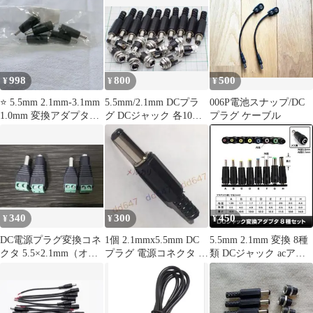
998
800
500
¥
¥
¥
⭐️ 5.5mm 2.1mm-3.1mm
5.5mm/2.1mm DCプラ
006P電池スナップ/DC
1.0mm 変換アダプター
グ DCジャック 各10個
プラグ ケーブル
DCプラグ
セット
340
300
450
¥
¥
¥
DC電源プラグ変換コネ
1個 2.1mmx5.5mm DC
5.5mm 2.1mm 変換 8種
クタ 5.5×2.1mm（オス
プラグ 電源コネクタ オ
類 DCジャック acアダ
／メス）合計4個 2ペ
スプラグ ロングタイプ
プター 変換プラグ
ア