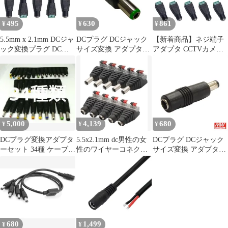
495
630
861
¥
¥
¥
5.5mm x 2.1mm DCジャ
DCプラグ DCジャック
【新着商品】ネジ端子
ック変換プラグ DC電
サイズ変換 アダプター
アダプタ CCTVカメラ
源アダプタコネクタ
コネクター 外径5.5mm
とLEDテープライト用
CCTVカメラとLEDテ
内径2.1mm → 外径
DCジャック変換プラグ
ープライト用 メス10個
6.3mm 内径3.0mm
12V電源アダプタクイ
セット
ックコネクタ 10個セッ
ト DC （5 2.1mm メス
x + 5.5mm 5 サムコス
オス）
5,000
4,139
680
¥
¥
¥
DCプラグ変換アダプタ
5.5x2.1mm dc男性の女
DCプラグ DCジャック
ーセット 34種 ケーブル
性のワイヤーコネクタ
サイズ変換 アダプター
付
2.1 *5.5mmネジ無
コネクター 外径5.5mm
内径2.1mm → 外径
5.5mm 内径2.1mm ミン
ウェル
680
1,499
¥
¥