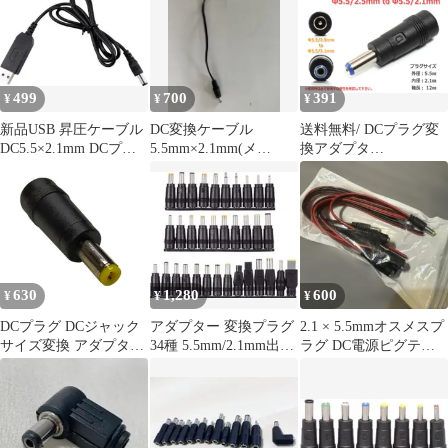
5.5mm×2.5mm（オス）
10個セット （ブラッ
変換コネクタ 汎用 AC
ク）
アダプター 充電器 接続
用 1個 E674
499
700
391
¥
¥
¥
新品USB 昇圧ケーブル
DC変換ケーブル
送料無料/ DCプラグ変
DC5.5×2.1mm DCプラ
5.5mm×2.1mm(メ
換アダプタ
グ12ｖ
ス)-4.0mm×1.7mm(オ
5.5mmx2.5mm ⇒
ス)
5.5mm×2.1mm 電源流用
630
1,280
600
¥
¥
¥
DCプラグ DCジャック
アダプター 変換プラグ
2.1 × 5.5mmオスメスプ
サイズ変換 アダプター
34種 5.5mm/2.1mm出力
ラグ DC電源ピグテー
コネクター 外径5.5mm
電源アダプタ DC
ルケーブルジャック
内径2.1mm → 外径
5.5mm 内径1.7mm