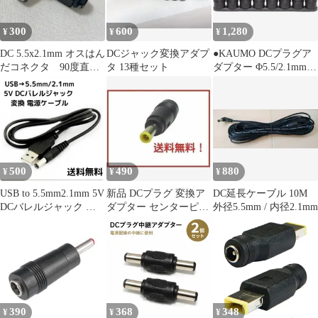
300
600
1,280
¥
¥
¥
DC 5.5x2.1mm オスはん
DCジャック変換アダプ
●KAUMO DCプラグア
だコネクタ 90度直角
タ 13種セット
ダプター Φ5.5/2.1mm
DC電源プラグアダプタ
サイズ変換プラグ8種
500
490
880
¥
¥
¥
USB to 5.5mm2.1mm 5V
新品 DCプラグ 変換ア
DC延長ケーブル 10M
DCバレルジャック 変
ダプター センターピン
外径5.5mm / 内径2.1mm
換 ケーブル 黒
あり 1個 E044
390
368
348
¥
¥
¥