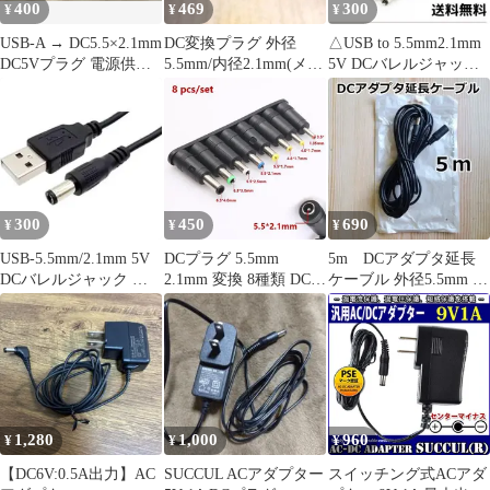
400
469
300
¥
¥
¥
USB‑A → DC5.5×2.1mm
DC変換プラグ 外径
△USB to 5.5mm2.1mm
DC5Vプラグ 電源供給
5.5mm/内径2.1mm(メ
5V DCバレルジャック
ケーブル
ス)⇔EIAJ#4(オス)
変換 ブラック
300
450
690
¥
¥
¥
USB-5.5mm/2.1mm 5V
DCプラグ 5.5mm
5m DCアダプタ延長
DCバレルジャック 変
2.1mm 変換 8種類 DCジ
ケーブル 外径5.5mm 内
換 電源ケーブル
ャック acアダプター 変
径2.1mm
換プラグ ノートパソコ
ン 5521→6014、6330、
5525、5521、5517、
4817、4017、35135
1,280
1,000
960
¥
¥
¥
【DC6V:0.5A出力】AC
SUCCUL ACアダプター
スイッチング式ACアダ