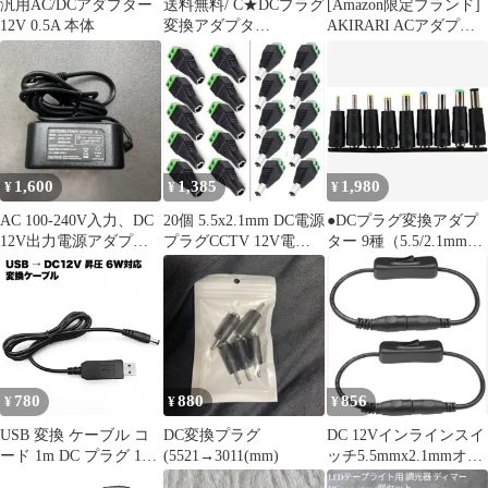
汎用AC/DCアダプター
送料無料/ C★DCプラグ
[Amazon限定ブランド]
12V 0.5A 本体
変換アダプタ
AKIRARI ACアダプタ
5.5mmx2.1mm ⇒
ー 12V 電源アダプター
5.5mm×2.5mm 電源流用
大手メーカーOEM社製
品 汎用 センタープラス
スイッチング式 出力プ
ラグ外径5.5mm(内径
2.1mm) 電気安全法PSE
適合品 (0.5A)
1,600
1,385
1,980
¥
¥
¥
AC 100-240V入力、DC
20個 5.5x2.1mm DC電源
●DCプラグ変換アダプ
12V出力電源アダプタ
プラグCCTV 12V電源
ター 9種（5.5/2.1mmジ
ーAD-D120P200
端子コネクタ
ャック対9種のプラグ）
780
880
856
¥
¥
¥
USB 変換 ケーブル コ
DC変換プラグ
DC 12Vインラインスイ
ード 1m DC プラグ 12V
(5521→3011(mm)
ッチ5.5mmx2.1mmオス
昇圧 6W 対応
- メス