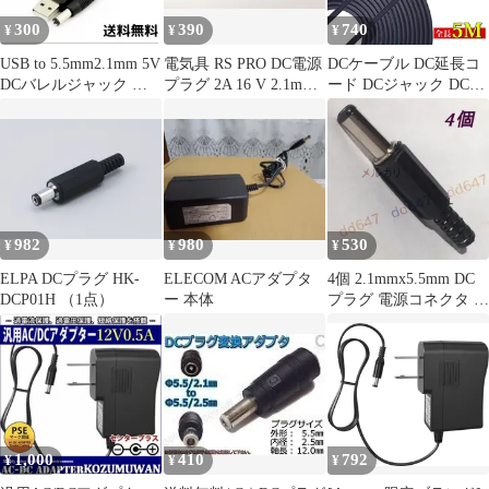
300
390
740
¥
¥
¥
USB to 5.5mm2.1mm 5V
電気具 RS PRO DC電源
DCケーブル DC延長コ
DCバレルジャック 変
プラグ 2A 16 V 2.1mm
ード DCジャック DCプ
換 ブラック
5.5mm
ラグ DCコネクタ DC電
源延長ケーブル DC延
長コード5M DCジャッ
ク DCプラグ DCコネク
タ 外径5.5mm *2.1mm
ネットワークカメラ 防
犯カメラ用 DCケーブ
982
980
530
¥
¥
¥
ル延長線 DCオス - メス
コ
ELPA DCプラグ HK-
ELECOM ACアダプタ
4個 2.1mmx5.5mm DC
DCP01H （1点）
ー 本体
プラグ 電源コネクタ オ
スプラグ ロングタイプ
1,000
410
792
¥
¥
¥