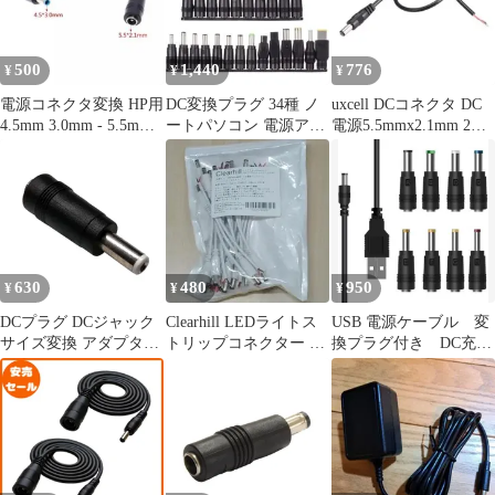
500
1,440
776
¥
¥
¥
電源コネクタ変換 HP用
DC変換プラグ 34種 ノ
uxcell DCコネクタ DC
4.5mm 3.0mm - 5.5mm
ートパソコン 電源アダ
電源5.5mmx2.1mm 2A
2.1mm
プター 変換アダプター
30 cm
630
480
950
¥
¥
¥
DCプラグ DCジャック
Clearhill LEDライトス
USB 電源ケーブル 変
サイズ変換 アダプター
トリップコネクター L
換プラグ付き DC充電
コネクター 外径5.5mm
型DCプラグ 20本入り
コード 5.5×2.1㎜★
内径2.1mm → 外径
5.5mm 内径2.5mm