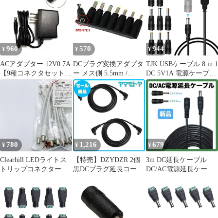
960
570
944
¥
¥
¥
ACアダプター 12V0.7A
DCプラグ変換アダプタ
TJK USBケーブル 8 in 1
【9種コネクタセット】
ー メス側 5.5mm /
DC 5V1A 電源ケーブル
スイッチング電源
2.1mm 8個セット[定形
USB-丸口 変換プラグ付
外郵便、送料無
き DC充電コード
料]mer001
5.5x2.5/5.5x2.1mm 扇風
機 ナイトライト などに
適用 サイズ
3.5*1.35mm 4.0*1.7mm
4.8*1.7mm 1
780
1,216
679
¥
¥
¥
Clearhill LEDライトス
【特売】DZYDZR 2個
3m DC延長ケーブル
トリップコネクター L
黒DCプラグ延長コード
DC/AC電源延長ケーブ
型DCプラグ 20本入り
変換プラグ 長さ1m オ
ル 2.1mm x 5.5mm
ス - オス L字型エルボ
コネクタ ジャック (外
径5.5mm内径2.1mm)