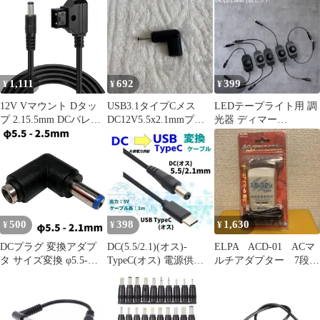
φ5.5×2.1mm センタープ
ラス アクセサリ 5V 電
源 _a
1,111
692
399
¥
¥
¥
12V Vマウント Dタッ
USB3.1タイプCメス
LEDテープライト用 調
プ 2.15.5mm DCバレル
DC12V5.5x2.1mmプラ
光器 ディマー
電源ケーブル Atomos
グ90度角度付アダプタ
DC5.5×2.1mm 5個セッ
Shogun モニター用
ー
ト
Right angle Coiled Cable
Dtap-DC (DC Straight
Cable-1M)
500
398
1,630
¥
¥
¥
DCプラグ 変換アダプ
DC(5.5/2.1)(オス)-
ELPA ACD-01 ACマ
タ サイズ変換 φ5.5-
TypeC(オス) 電源供給
ルチアダプター 7段切
2.5mm → φ5.5-2.1mm L
ケーブル 1m
替
型