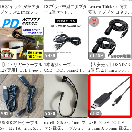
DCジャック 変換アダ
DCプラグ中継アダプタ
Lenovo ThinkPad 電力
プタ 5.5×2.1mm(メ
ー 2個セット
変換 アダプタ コネクタ
ス)-3.5×1.35mm(オス)
5.5×2.1mm オス-オス
20V 標準DCジャック
DCプラグ 電源 ACアダ
DC12V用 直結コネクタ
(メス) → 角型プラグ
プター[定形外郵便、送
電源延長用
(オス) レノボ
料無料]mer001
498
498
1,199
¥
¥
¥
【PDトリガーケーブル
1本電源ケーブル
【大安売り】DZYDZR
12V専用】USB Type-C
USB→DC(5.5mm/2.1m
2個 黒 2.1 mm x 5.5 mm
→ DCプラグ 5.5x2.1mm
m) 変換ケーブルスイッ
メス - 1.35 mm x 3.5
(外径5.5mm/内径
チ付き
mmオスDCプラグ延長
2.1mm) 1m 3A対応 AC
コード変換プラグ 長さ
アダプタの代わりに ル
1m
ーター/監視カメラ/LED
照明/小型家電用 PD充
電器対応
950
590
532
¥
¥
¥
USBDC昇圧ケーブル
uxcell DC5.5×2.1mm フ
USB DC 5V DC 12V
5v→12v 1A 2.1x 5.5プ
ァン電源ケーブル 2分
2.1mm X 5.5mm 電源ケ