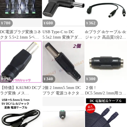
ダプター
780
600
362
¥
¥
¥
DC電源プラグ変換コネ
USB Type-C to DC
dcプラグ dcケーブル dc
クタ 5.5×2.1mm 5ペア
5.5x2.1mm 変換アダプ
ジャック 高品質1分2
10個（オス/メス）
タ
DCケーブル 一拖二DC
電源分岐ケーブル 12V
監視カメラ LED電源用
5.5*2.1mm 純銅導体 安
定供電 省スペース 耐久
性抜群
998
340
300
¥
¥
¥
【特価】KAUMO DCプ
2個 2.1mmx5.5mm DC
２個！
ラグ変換 メス
プラグ 電源コネクタ オ
DC5.5mm/2.1mm用コネ
(DC5.5/2.1mm) → オス
スプラグ ロングタイプ
クター
(DC7.9/5.5mm) ACアダ
プター変換 レノ
ボ/ThinkPad/Lenovo/NE
Cなどに対応