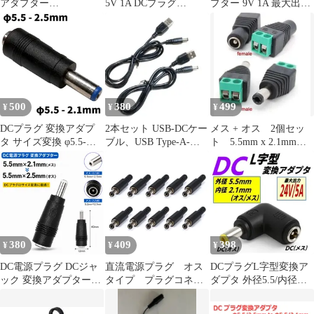
アダプター
5V 1A DCプラグ
プター 9V 1A 最大出力
5.5mm×2.1m センター
5.5/2.1mm
9W PSE取得品 センタ
マイナス
ーマイナス DC外径
5.5mm(内径2.1mm) 1年
保証付
500
380
499
¥
¥
¥
DCプラグ 変換アダプ
2本セット USB-DCケー
メス + オス 2個セッ
タ サイズ変換 φ5.5-
ブル、USB Type-A-
ト 5.5mm x 2.1mm
2.5mm → φ5.5-2.1mm
2.1mm標準DCプラグ
DC電源プラグ 12V
ストレート
380
409
398
¥
¥
¥
DC電源プラグ DCジャ
直流電源プラグ オス
DCプラグL字型変換ア
ック 変換アダプター
タイプ プラグコネク
ダプタ 外径5.5/内径
5.5mm×2.1mm（メ
ター カメラ監視用DC
2.1mm 24V/5A対応
ス）-
電源プラグ 5.5×2.1