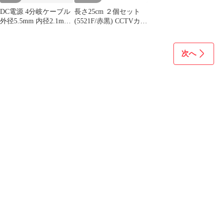
DC電源 4分岐ケーブル
長さ25cm ２個セット
外径5.5mm 内径2.1mm
(5521F/赤黒) CCTVカメ
直流電流用
ラ用 DVR dcジャック付
きケーブル ジャック
5.5x2.1mm dc電源ケー
次へ
ブル CERRXIAN