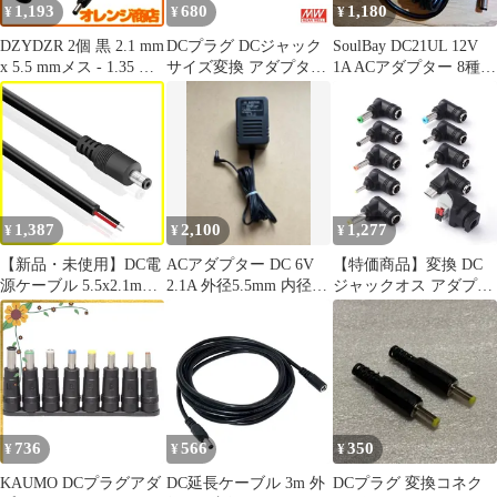
1,193
680
1,180
¥
¥
¥
DZYDZR 2個 黒 2.1 mm
DCプラグ DCジャック
SoulBay DC21UL 12V
x 5.5 mmメス - 1.35 mm
サイズ変換 アダプター
1A ACアダプター 8種類
x 3.5 mmオスDCプラグ
コネクター 外径5.5mm
の変換プラグ付
延長コード変換プラグ
内径2.5mm → 外径
長さ1m
5.5mm 内径2.1mm ミン
ウェル
1,387
2,100
1,277
¥
¥
¥
【新品・未使用】DC電
ACアダプター DC 6V
【特価商品】変換 DC
源ケーブル 5.5x2.1mm
2.1A 外径5.5mm 内径
ジャックオス アダプタ
オス DCジャック
2.1mm トランス式
10 L字型プラグ in 内径
16AWG 10A 大電流用
2.1ｍｍ) 1 汎用ACアダ
DCプラグ 0.5m+1m 2本
プター用出力DCプラグ
セット
変換8種類セット(メス
側外形5.5ｍｍ
736
566
350
¥
¥
¥
KAUMO DCプラグアダ
DC延長ケーブル 3m 外
DCプラグ 変換コネク