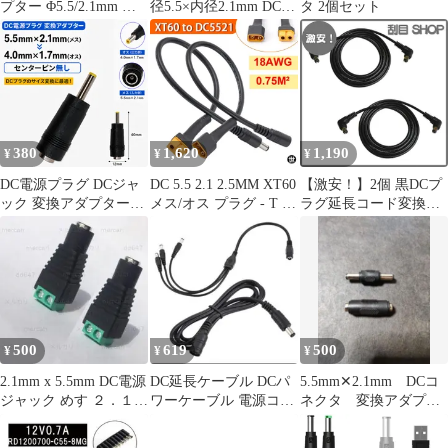
プター Φ5.5/2.1mm →
径5.5×内径2.1mm DC
タ 2個セット
サイズ変換プラグ8種
AC 延長コード [定形外
KM-DA421 1
郵便、送料無料]mer007
380
1,620
1,190
¥
¥
¥
DC電源プラグ DCジャ
DC 5.5 2.1 2.5MM XT60
【激安！】2個 黒DCプ
ック 変換アダプター
メス/オス プラグ - T プ
ラグ延長コード変換プ
5.5mm×2.1mm（メ
ラグ メス/オス アダプ
ラグ 長さ1m オス -
ス）-
タ コネクタ 18AWG シ
DZYDZR オス L字型エ
4.0mm×1.7mm（オス）
リコン ワイヤー
ルボコネクタ ジャック
センターピン無し 変換
(外径5.5mm内径2.1mm)
コネクタ 汎用 ACアダ
プター 充電器 接続用 1
個 E659
500
619
500
¥
¥
¥
2.1mm x 5.5mm DC電源
DC延長ケーブル DCパ
5.5mm✕2.1mm DCコ
ジャック めす ２．１ｍ
ワーケーブル 電源コー
ネクタ 変換アダプタ
ｍ標準DCジャック
ド 5.5mmx2.1mm
ー