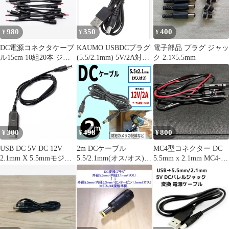
980
350
400
¥
¥
¥
DC電源コネクタケーブ
KAUMO USBDCプラグ
電子部品 プラグ ジャッ
ル15cm 10組20本 ジャ
(5.5/2.1mm) 5V/2A対応
ク 2.1☓5.5mm
ックプラグ2.1×5.5mm
80cm
300
498
800
¥
¥
¥
USB DC 5V DC 12V
2m DCケーブル
MC4型コネクター DC
2.1mm X 5.5mmモジュ
5.5/2.1mm(オス/オス)
5.5mm x 2.1mm MC4-
ールコンバータDCバレ
12V 2A 22AWG
DC5521
ルオスコネクタジャッ
ク電源ケーブルプラ
グ、USB-DCケーブ
ル-1M（5V~DC 12V）