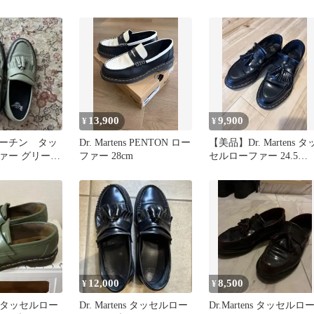
13,900
9,900
¥
¥
ーチン タッ
Dr. Martens PENTON ロー
【美品】Dr. Martens タ
ァー グリー
ファー 28cm
セルローファー 24.5
 オリーブ
ADRIAN
12,000
8,500
¥
¥
ens タッセルロー
Dr. Martens タッセルロー
Dr.Martens タッセルロ