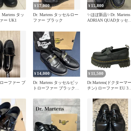
17,000
15,800
¥
¥
Martens タッ
Dr. Martens タッセルロー
✨️ほぼ新品✨️Dr. Martens
ー UK1
ファー ブラック
ADRIAN QUADタッセ
ローファー
14,000
11,500
¥
¥
ens ローファー ブ
Dr. Martens タッセルビッ
Dr.Martens(ドクターマ
トローファー ブラック
チン) ローファー EU 37
UK8(箱・袋有り)
レディース - 黒 プラッ
フォーム/フリンジ/タッ
セル/インソール取外し
レザー