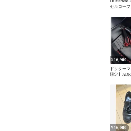
Dr.Marten
セルローファ
16,900
¥
ドクターマ
限定】ADR
テッチ タッ
16,000
¥