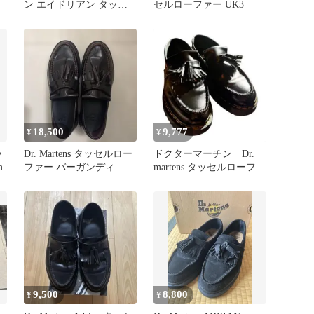
ン エイドリアン タッセ
セルローファー UK3
ルローファー 24cm 希少
カラー
18,500
9,777
¥
¥
ッ
Dr. Martens タッセルロー
ドクターマーチン Dr.
m
ファー バーガンディ
martens タッセルローファ
ー エイドリ
9,500
8,800
¥
¥