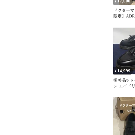
17,000
¥
ドクターマ
限定】ADR
テッチ タッ
14,999
¥
極美品✨ド
ン エイド
ルローファー