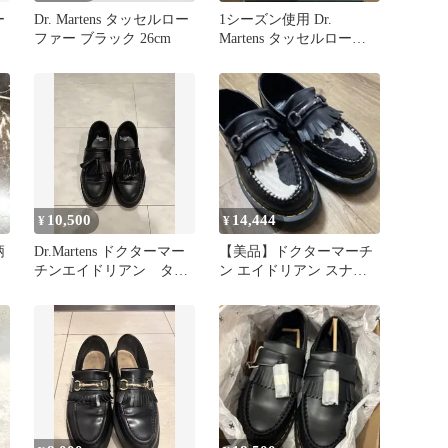
ー
Dr. Martens タッセルロー
1シーズン使用 Dr.
ファー ブラック 26cm
Martens タッセルローフ
ァー 38
10,500
14,444
¥
¥
柄
Dr.Martens ドクターマー
【美品】ドクターマーチ
チンエイドリアン タッ
ン エイドリアン スナッ
セルローファー
フル 厚底 UK４ カウ柄