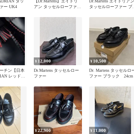
s ADRIAN タッ
【Dr.Martens】エイドリ
Dr.Martens エイドリア
ー UK4
アン タッセルローファー
タッセルローファー ブ
26cm 箱付き
ック
12,000
10,500
¥
¥
ーチン【日本
Dr.Martens タッセルロー
Dr. Martens タッセルロ
IAN レッドス
ファー
ファー ブラック 24cm
セル UK6
22,900
11,000
¥
¥