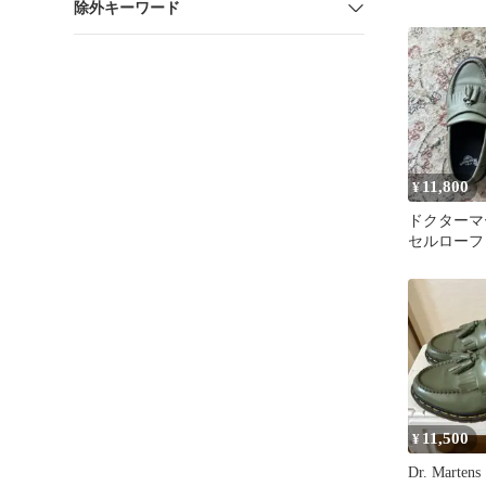
除外キーワード
11,800
¥
ドクターマ
セルローフ
ン カーキ
11,500
¥
Dr. Mart