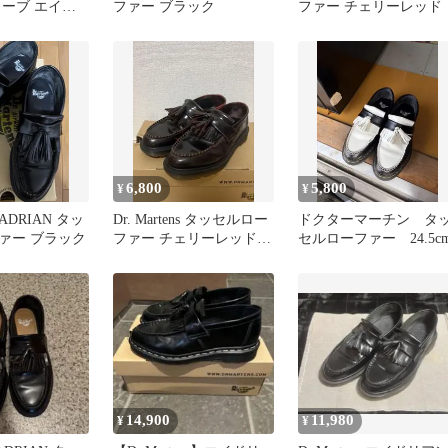
リーブ エイド
ファー ブラック
ファー チェリーレッド
6,800
5,800
¥
¥
ns ADRIAN タッ
Dr. Martens タッセルロー
ドクターマーチン タ
ァー ブラック
ファー チェリーレッド
セルローファー 24.5c
23.5
14,900
11,980
¥
¥