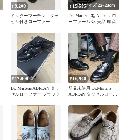
9,200
15,555
¥
¥
ドクターマーチン タッ
Dr. Martens 黒 Audrick ロ
ル
セル付きローファー 23
ーファー UK3 美品 厚底
㎝ CHERRY RED
17,000
16,900
¥
¥
ー
Dr. Martens ADRIAN タッ
新品未使用 Dr.Martens
セルローファー ブラック
ADRIAN タッセルローフ
ト
ァー UK9 CL
可