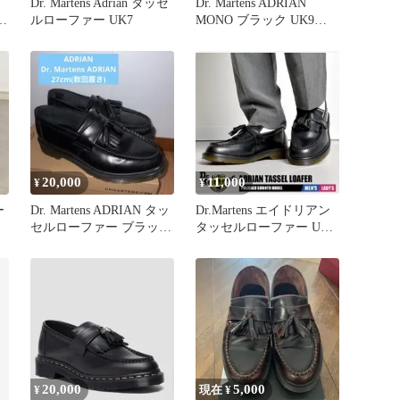
ン
Dr. Martens Adrian タッセ
Dr. Martens ADRIAN
ラ
ルローファー UK7
MONO ブラック UK9
EU43
20,000
11,000
¥
¥
ー
Dr. Martens ADRIAN タッ
Dr.Martens エイドリアン
セルローファー ブラッ
タッセルローファー UK5
ク 27cm
24cm
20,000
5,000
¥
現在 ¥