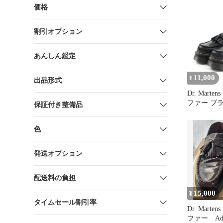
価格
割引オプション
あんしん鑑定
11,000
¥
出品形式
Dr. Mart
ファー ブ
保証付き整備品
色
発送オプション
配送料の負担
15,000
¥
タイムセール割引率
Dr. Mart
ファー Adr