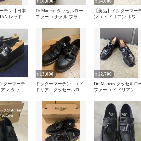
10,000
14,000
¥
¥
ーチン【日本
Dr.Martens タッセルロー
【美品】ドクターマー
IAN レッドス
ファー エナメル ブラッ
ン エイドリアン ホワイ
セル UK8
ク uk5
トステッチ ローファー
UK4
13,000
12,700
¥
¥
クターマーチ
ドクターマーチン エイ
Dr. Martens タッセルロ
リアン タッセ
ドリア タッセールロー
ファー エイドリアン
 UK6
ファー
ドクターマーチン