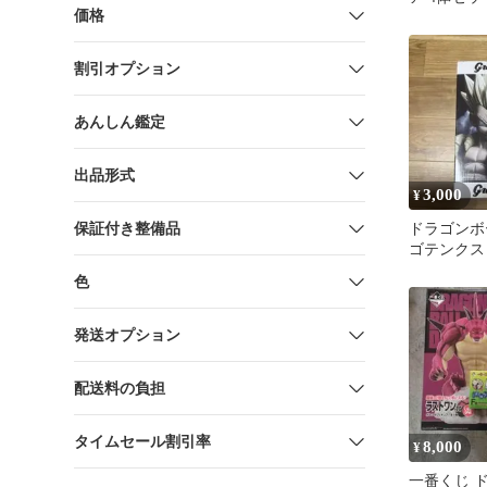
価格
割引オプション
あんしん鑑定
出品形式
3,000
¥
保証付き整備品
ドラゴンボール
ゴテンクス
色
発送オプション
配送料の負担
タイムセール割引率
8,000
¥
一番くじ 