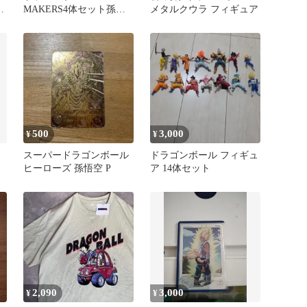
身
MAKERS4体セット孫悟
メタルクウラ フィギュア
空フリーザゴジータブロ
リー
500
3,000
¥
¥
スーパードラゴンボール
ドラゴンボール フィギュ
ヒーローズ 孫悟空 P
ア 14体セット
2,090
3,000
¥
¥