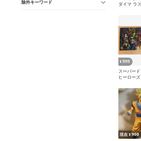
除外キーワード
ダイマ ラ
ルンガ お
999
¥
スーパード
ヒーローズ
ウ:ゼノ 
ク タピオ
900
現在 ¥