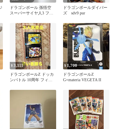
ジ
ドラゴンボール 孫悟空
ドラゴンボールダイバー
スーパーサイヤ人3 フィ
ズ sdv9 pur
ギュア
3,111
1,700
¥
¥
ドラゴンボールZ ドッカ
ドラゴンボールZ
ンバトル 10周年 フィギ
G×materia VEGETA II
ュア 2種セット