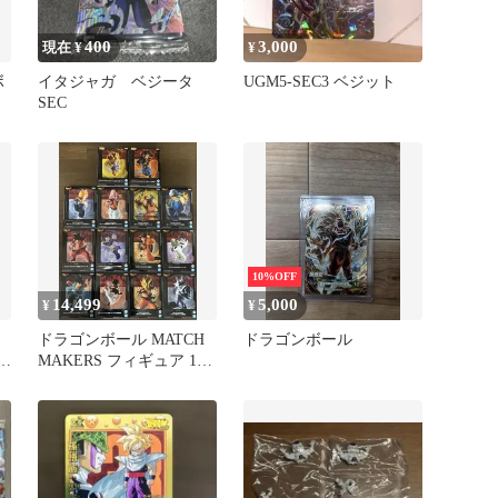
400
3,000
現在 ¥
¥
ボ
イタジャガ ベジータ
UGM5-SEC3 ベジット
SEC
ザ
10%OFF
14,499
5,000
¥
¥
ドラゴンボール MATCH
ドラゴンボール
ィギ
MAKERS フィギュア 14
種セット まとめ売り