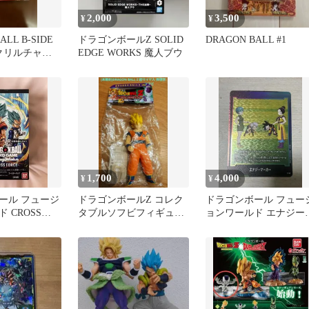
2,000
3,500
¥
¥
ALL B-SIDE
ドラゴンボールZ SOLID
DRAGON BALL #1
アクリルチャー
EDGE WORKS 魔人ブウ
1,700
4,000
¥
¥
ール フュージ
ドラゴンボールZ コレク
ドラゴンボール フュー
 CROSS
タブルソフビフィギュア
ョンワールド エナジー
0
その3 超サイヤ人 孫悟空
ーカー