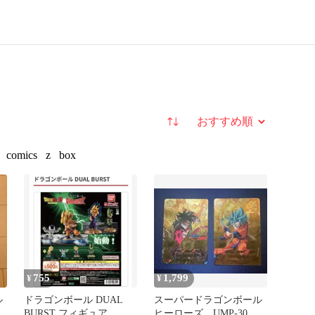
並び替え
comics
z
box
755
1,799
¥
¥
ル
ドラゴンボール DUAL
スーパードラゴンボール
BURST フィギュア
ヒーローズ UMP-30孫