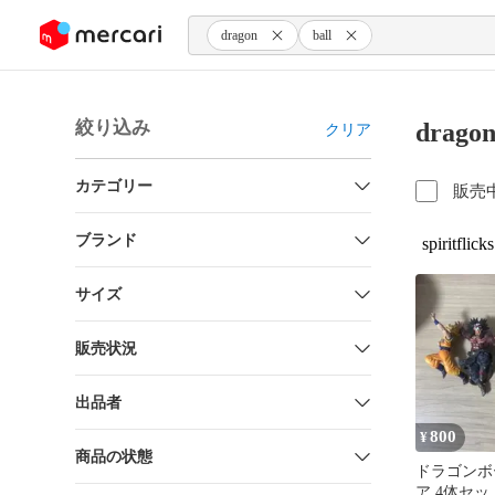
ンツにスキップ
dragon
ball
絞り込み
drag
クリア
カテゴリー
販売
ブランド
spiritflicks
サイズ
販売状況
出品者
800
¥
商品の状態
ドラゴンボ
ア 4体セッ