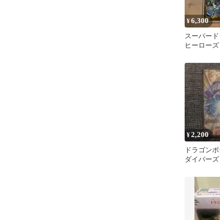
6,300
¥
スーパード
ヒーローズ
GT MM6-S
2,200
¥
ドラゴンボ
ダイバーズ S
悟空:DA