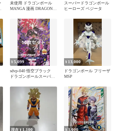
ー
未使用 ドラゴンボール
スーパードラゴンボール
MANGA 漫画 DRAGON
ヒーローズ ベジータ
BALL 春夏 アニメ
5,099
13,000
¥
¥
sdvp-040 悟空ブラック
ドラゴンボール フリーザ
ドラゴンボールスーパー
MSP
ダイバーズ
1,100
3,000
現在 ¥
¥