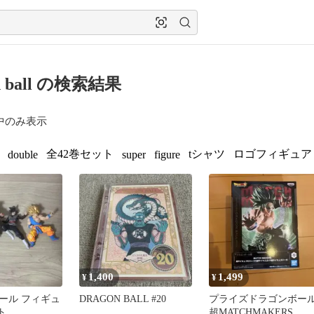
on ball の検索結果
中のみ表示
全42巻セット
tシャツ
ロゴフィギュア
double
super
figure
1,400
1,499
¥
¥
ール フィギュ
DRAGON BALL #20
プライズドラゴンボー
ト
超MATCHMAKERS