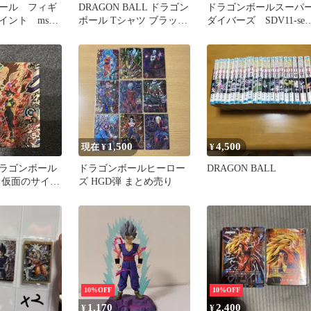
ール フィギ
DRAGON BALL ドラゴン
ドラゴンボールスーパ
イント msp
ボール Tシャツ ブラック
ダイバーズ SDV11-sec
サイヤ人
神龍
孫悟飯青年期
1,500
4,500
現在 ¥
¥
ラゴンボール
ドラゴンボールヒーロー
DRAGON BALL
 仮面のサイヤ
ズ HGD弾 まとめ売り
EC
10%OFF
10%OFF
1,170
2,400
¥
¥