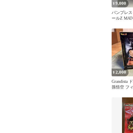
9,000
¥
バンプレス
ールZ MAT
孫悟空 VS
2,000
¥
Grandis
孫悟空 フ