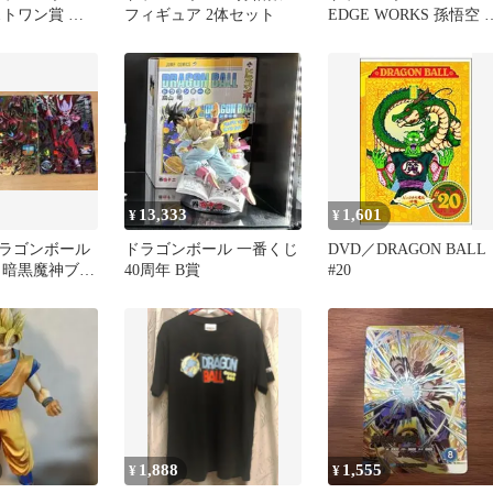
ストワン賞 ポ
フィギュア 2体セット
EDGE WORKS 孫悟空 
まけ付き
勝手の極意
13,333
1,601
¥
¥
ラゴンボール
ドラゴンボール 一番くじ
DVD／DRAGON BALL
 暗黒魔神ブ
40周年 B賞
#20
ハッチヒャッ
ン
1,888
1,555
¥
¥