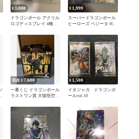
3,000
1,999
¥
¥
ドラゴンボール アクリル
スーパードラゴンボール
ロゴディスプレイ 4種セ
ヒーローズ ベジータ H1-
ット
26 HG-CP3 2枚セット
7,600
1,500
現在 ¥
¥
ジ
一番くじ ドラゴンボール
イタジャガ ドラゴンボ
マ
ラストワン賞 大猿悟空
ールvol.10
SOFVICS