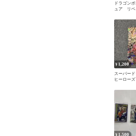
ドラゴンボ
ュア リペ
孫悟空 超
1,200
¥
スーパード
ヒーローズ
人 HGD2-S
1,500
¥