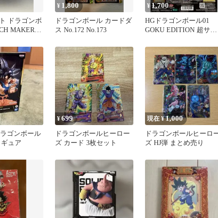
1,800
1,700
¥
¥
ト ドラゴンボ
ドラゴンボール カードダ
HGドラゴンボール01
CH MAKERS
ス No.172 No.173
GOKU EDITION 超サイ
ベジータ
ヤ人 3 孫悟空
699
1,000
¥
現在 ¥
ta ドラゴンボール
ドラゴンボールヒーロー
ドラゴンボールヒーロ
ィギュア
ズ カード 3枚セット
ズ HJ弾 まとめ売り