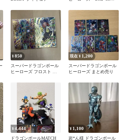
悟空 UMP-31孫悟空:ゼ
ノ
850
1,200
¥
現在 ¥
ー
スーパードラゴンボール
スーパードラゴンボール
ヒーローズ フロスト 魔
ヒーローズ まとめ売り
神サルサ 2枚セット
4,444
1,100
¥
¥
ドラゴンボールMATCH
岩*ん様 ドラゴンボール