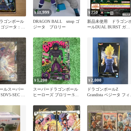
11,999
750
¥
¥
ラゴンボール
DRAGON BALL smsp ゴ
新品未使用 ドラゴン
 ゴジータ：
ジータ ブロリー
ールDUAL BURST ガチ
EC3
ャフィギュア フリー
1,200
2,000
¥
¥
ールスーパー
スーパードラゴンボール
ドラゴンボールZ
DV5-SEC 孫
ヒーローズ ブロリー:SH
Grandista ベジータ フ
UGM1-SCP4
ュア