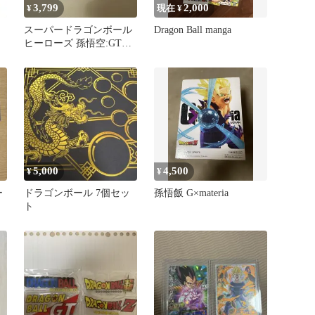
3,799
2,000
¥
現在 ¥
スーパードラゴンボール
Dragon Ball manga
ヒーローズ 孫悟空:GT
MM6-020 DA
5,000
4,500
¥
¥
ー
ドラゴンボール 7個セッ
孫悟飯 G×materia
ト