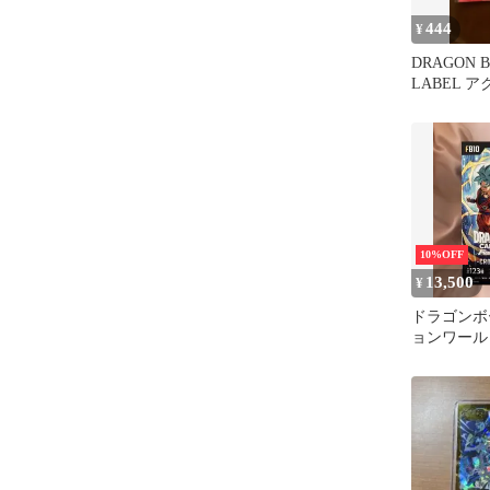
444
¥
DRAGON B
LABEL 
ム 孫悟空
10%OFF
13,500
¥
ドラゴンボ
ョンワールド
FORCE FB1