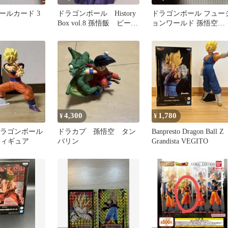
ールカード 3
ドラゴンボール History
ドラゴンボール フュー
Box vol.8 孫悟飯 ビース
ョンワールド 孫悟空
ト フィギュア
FS11
4,300
1,780
¥
¥
ta ドラゴンボール
ドラカプ 孫悟空 タン
Banpresto Dragon Ball Z
フィギュア
バリン
Grandista VEGITO