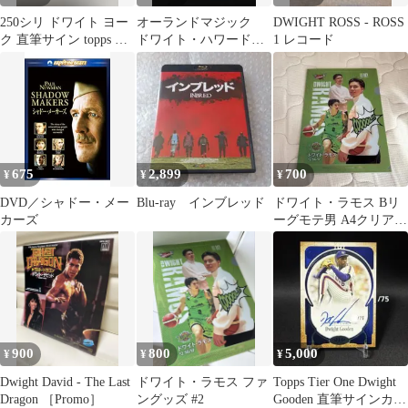
250シリ ドワイト ヨー
オーランドマジック
DWIGHT ROSS - ROSS
ク 直筆サイン topps マ
ドワイト・ハワード
1 レコード
ンチェスターユナイテ
ユニフォーム XL
ッド
675
2,899
700
¥
¥
¥
DVD／シャドー・メー
Blu-ray インブレッド
ドワイト・ラモス Bリ
カーズ
ーグモテ男 A4クリアフ
ァイル
900
800
5,000
¥
¥
¥
Dwight David - The Last
ドワイト・ラモス ファ
Topps Tier One Dwight
Dragon ［Promo］
ングッズ #2
Gooden 直筆サインカー