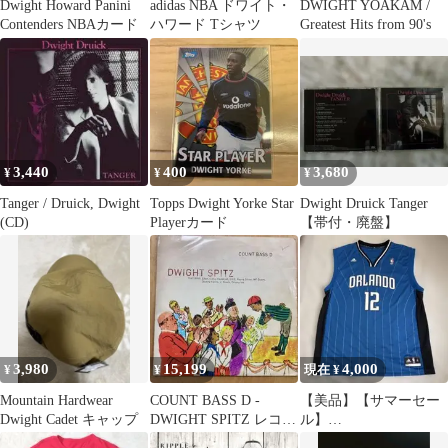
Dwight Howard Panini
adidas NBA ドワイト・
DWIGHT YOAKAM /
Contenders NBAカード
ハワード Tシャツ
Greatest Hits from 90's
3,440
400
3,680
¥
¥
¥
Tanger / Druick, Dwight
Topps Dwight Yorke Star
Dwight Druick Tanger
(CD)
Playerカード
【帯付・廃盤】
3,980
15,199
4,000
¥
¥
現在 ¥
Mountain Hardwear
COUNT BASS D -
【美品】【サマーセー
Dwight Cadet キャップ
DWIGHT SPITZ レコー
ル】
ド
NBAOrlandoMagicDwigh