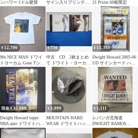
ンハワー 1ドル硬貨
サイン入りプリンティ
21 Prizm 60枚限定
ングプレートブラック
12,700
750
13,333
¥
¥
¥
90s NICE MAN ドワイ
中古 CD 2枚まとめ
Dwight Howard 2005-06
トヨーカム Gone Tシャ
て ドワイト・ヨーカム
UD サインカード ハワ
ツ L USA製
/ DWIGHT YOAKAM
ード BGS
32,000
3,999
1,111
現在 ¥
¥
¥
Dwight Howard topps
MOUNTAIN HARD
レバンガ北海道
NBA auto ドワイトハワ
WEAR ドワイトハット
DWIGHT RAMOS
ード
トレッキング
WANTED タオル