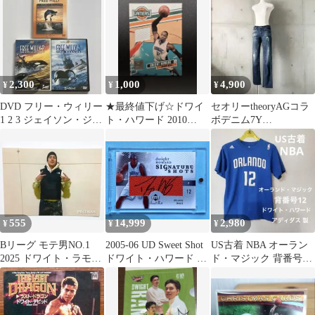
2,300
1,000
4,900
¥
¥
¥
DVD フリー・ウィリー
★最終値下げ☆ドワイ
セオリーtheoryAGコラ
1 2 3 ジェイソン・ジェ
ト・ハワード 2010
ボデニム7Y
イムズ・リクター
Panini
DWIGHT/PREMIERE24
555
14,999
2,980
¥
¥
¥
Bリーグ モテ男NO.1
2005-06 UD Sweet Shot
US古着 NBA オーラン
2025 ドワイト・ラモス
ドワイト・ハワード 直
ド・マジック 背番号12
生写真
筆サインカード
ドワイト・ハワード