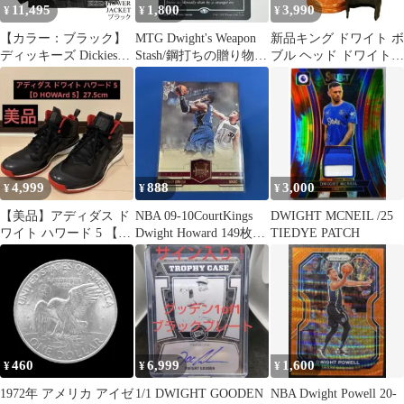
11,495
1,800
3,990
¥
¥
¥
【カラー：ブラック】
MTG Dwight's Weapon
新品キング ドワイト ボ
ディッキーズ Dickies
Stash/鋼打ちの贈り物
ブル ヘッド ドワイト・
#JT75 アンラインド ア
ボーダーレス
シュルート The Office
イゼンハワージャケッ
ト メンズ スイングトッ
プ ワークジャケット シ
ョートジャケット ショ
ート丈 アウター シンプ
ル
4,999
888
3,000
¥
¥
¥
【美品】アディダス ド
NBA 09-10CourtKings
DWIGHT MCNEIL /25
ワイト ハワード 5 【D
Dwight Howard 149枚限
TIEDYE PATCH
HOWArd 5】27.5cm
定
460
6,999
1,600
¥
¥
¥
1972年 アメリカ アイゼ
1/1 DWIGHT GOODEN
NBA Dwight Powell 20-