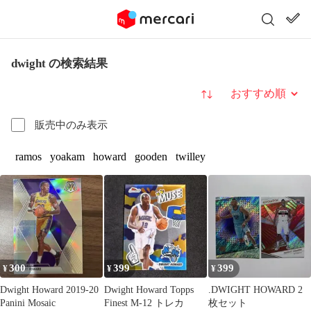
dwight の検索結果
並び替え
販売中のみ表示
ramos
yoakam
howard
gooden
twilley
300
399
399
¥
¥
¥
Dwight Howard 2019-20
Dwight Howard Topps
.DWIGHT HOWARD 2
Panini Mosaic
Finest M-12 トレカ
枚セット