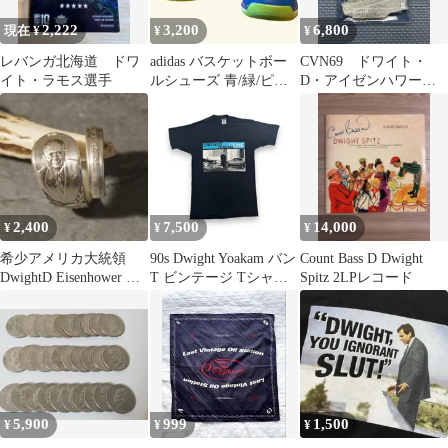
2,222
3,200
6,800
現在 ¥
¥
¥
レバンガ北海道 ドワ
adidas バスケットボー
CVN69 ドワイト・
イト・ラモス選手
ルシューズ 青/緑/ピン
D・アイゼンハワー
ク※ドワイト・ハワー
チャレンジコイン 空
ド5
母 アメリカ海軍
2,400
7,500
14,000
¥
¥
¥
希少アメリカ大統領
90s Dwight Yoakam バン
Count Bass D Dwight
DwightD Eisenhower ス
T ビンテージ Tシャツ
Spitz 2LPレコード
プーンリング24号
USA製 L 黒 ブラック
ドワイト ヨーカム シン
グルステッチ 半袖 古着
y2k ba-u-2505-036
5,900
999
1,500
¥
¥
¥