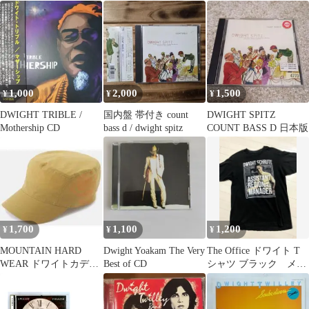
1,000
2,000
1,500
¥
¥
¥
DWIGHT TRIBLE /
国内盤 帯付き count
DWIGHT SPITZ
Mothership CD
bass d / dwight spitz
COUNT BASS D 日本版
1,700
1,100
1,200
¥
¥
¥
MOUNTAIN HARD
Dwight Yoakam The Very
The Office ドワイト T
WEAR ドワイトカデッ
Best of CD
シャツ ブラック メン
ト ベージュ S
ズL