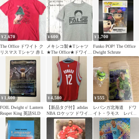
t Howard
2,670
600
1,700
¥
¥
¥
The Office ドワイト ク
メキシコ製★Tシャツ
Funko POP! The Office
リスマス Tシャツ 赤 L
★The Office★ドワイト
Dwight Schrute
★FALSE★海外ドラマ
1,600
4,500
555
¥
¥
¥
FOIL Dwight o' Lantern
【新品タグ付】adidas
レバンガ北海道 ドワ
Reaper King 英語SLD
NBA ロケッツ ドワイ
イト・ラモス レバー
ト・ハワード M
ド