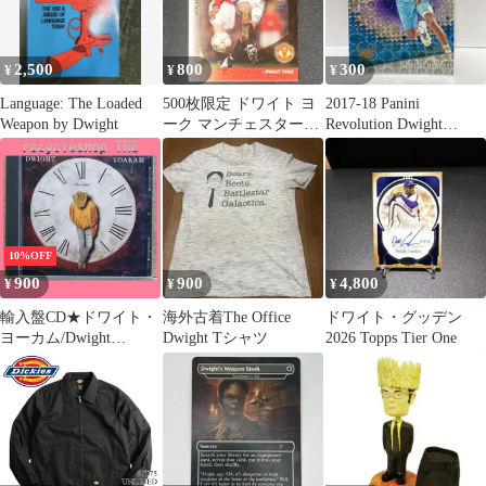
2,500
800
300
¥
¥
¥
Language: The Loaded
500枚限定 ドワイト ヨ
2017-18 Panini
Weapon by Dwight
ーク マンチェスターユ
Revolution Dwight
ナイテッド Upper Deck
Howard
10%OFF
900
900
4,800
¥
¥
¥
輸入盤CD★ドワイト・
海外古着The Office
ドワイト・グッデン
ヨーカム/Dwight
Dwight Tシャツ
2026 Topps Tier One
Yoakam■ This Time
【9452412/00936245241
20】I03027