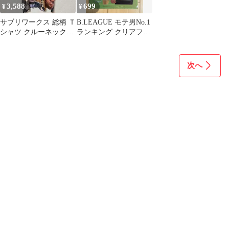
3,588
699
¥
¥
サブリワークス 総柄 Ｔ
B.LEAGUE モテ男No.1
シャツ クルーネック半
ランキング クリアファ
袖 Ｓ 多色 普段着
イル ドワイト・ラモ
ス
次へ