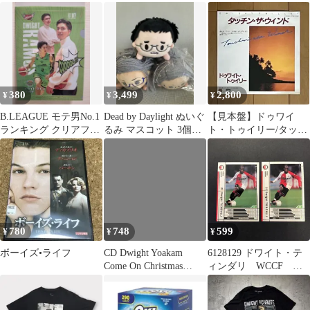
ド
380
3,499
2,800
¥
¥
¥
B.LEAGUE モテ男No.1
Dead by Daylight ぬいぐ
【見本盤】ドゥワイ
ランキング クリアファ
るみ マスコット 3個セ
ト・トゥイリー/タッチ
イル ドワイト・ラモ
ット
ン・ザ・ウインド/ディ
ス
オン・ベイビー
780
748
599
¥
¥
¥
ボーイズ•ライフ
CD Dwight Yoakam
6128129 ドワイト・テ
Come On Christmas
ィンダリ WCCF サ
9466832 Reprise Records
ッカーカードゲーム
/00110