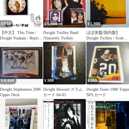
654
5,900
1,980
¥
¥
¥
【中古】 This Time /
Dwight Twilley Band
ほぼ美盤/国内盤】
Dwight Yoakam / Reprise
/Sincerely Twilley
Dwight Twilley / Scuba
/ Wea
Divers
4,444
300
399
¥
¥
¥
Dwight Stephenson 2006
Dwight Howard スラム
Dwight Stone 1988 Topps
Upper Deck
カード 04-05
NFLカード