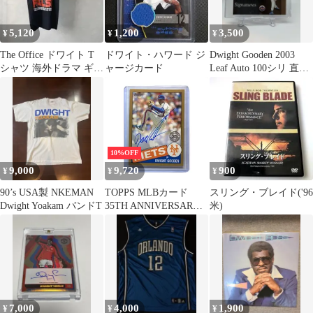
5,120
1,200
3,500
¥
¥
¥
The Office ドワイト T
ドワイト・ハワード ジ
Dwight Gooden 2003
シャツ 海外ドラマ ギル
ャージカード
Leaf Auto 100シリ 直筆
ダン GILDAN
サイン
10%OFF
9,000
9,720
900
¥
¥
¥
90’s USA製 NKEMAN
TOPPS MLBカード
スリング・ブレイド('96
Dwight Yoakam バンドT
35TH ANNIVERSARY
米)
DWIGHT GOODEN
NEW YORK METS /50
#85A-DGO 送料無料 中
古 IT2
7,000
4,000
1,900
¥
¥
¥