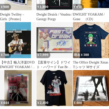
900
1,800
850
¥
¥
¥
Dwight Twilley -
Dwight Druick / Voudou /
DWIGHT YOAKAM /
Girls［Promo］
Georgy Porgy
Gone （CD）
700
7,999
300
¥
¥
現在 ¥
【中古】輸入洋楽DVD
【直筆サイン】ドワイ
The Office Dwight Xmas
DWIGHT YOAKAM /
ト・ハワード Fast Break
Tシャツ Mサイズ
live from AUSTN
Auto Lakers
TEXAS [輸入盤]
444
2,400
400
¥
¥
¥