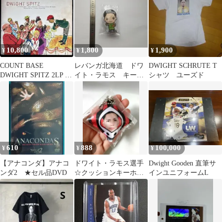
10,800
1,800
1,900
¥
¥
¥
COUNT BASE
レバンガ北海道 ドワ
DWIGHT SCHRUTE T
DWIGHT SPITZ 2LP レ
イト・ラモス キーチ
シャツ ユーズド
コード
ェーン
610
888
100,000
¥
¥
¥
【アナコンダ】アナコ
ドワイト・ラモス選手
Dwight Gooden 直筆サ
ンダ2 ★セル品DVD
☆クッションキーホル
インユニフォームL
ダーバスケットボール
富山グラウジーズ