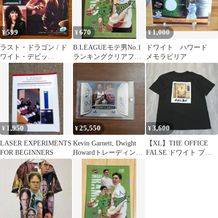
599
670
1,000
¥
¥
¥
ラスト・ドラゴン / ド
B.LEAGUEモテ男No.1
ドワイト ハワード
ワイト・デビッ
ランキングクリアファ
メモラビリア
ド EPレコード
イル ドワイト・ラモス
1,950
25,550
3,600
¥
¥
¥
LASER EXPERIMENTS
Kevin Garnett, Dwight
【XL】THE OFFICE
FOR BEGINNERS
Howardトレーディング
FALSE ドワイト プリ
カード
ントTシャツ 海外ドラ
マ