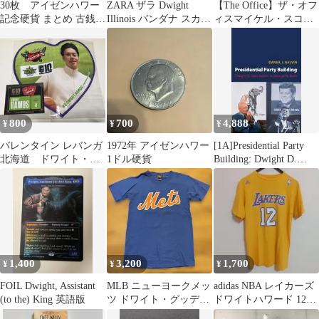
30枚 アイゼンハワー
ZARA ザラ Dwight
【The Office】ザ・オフ
記念硬貨 まとめ 古銭
Illinois バンダナ スカー
ィスマイケル・スコッ
アメリカドル
フ 紺色
ト ドワイトお前は馬鹿
な奴だ
800
700
4,888
¥
¥
¥
バレンタイン レバンガ
1972年 アイゼンハワー
[1A]Presidential Party
北海道 ドワイト・ラ
1ドル硬貨
Building: Dwight D.
モス選手 ミニタオ
Eisenhower to George W.
ル ステッカー
Bush (Princeton Studies
in American Politics)
1,400
3,200
1,700
¥
¥
¥
FOIL Dwight, Assistant
MLB ニューヨークメッ
adidas NBA レイカーズ
(to the) King 英語版
ツ ドワイト・グッデン
ドワイトハワード 12番
選手 Tシャツ
半袖Tシャツ M