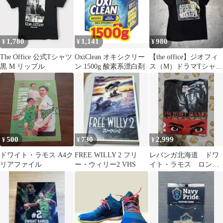
1,780
1,141
980
¥
¥
¥
The Office 公式Tシャツ
OxiClean オキシクリー
【the office】ジオフィ
黒 M リップル
ン 1500g 酸素系漂白剤
ス（M）ドラマTシャツ
＊ドワイト海外ドラマ
500
730
2,999
¥
¥
¥
ドワイト・ラモス A4ク
FREE WILLY 2 フリ
レバンガ北海道 ドワ
リアファイル
ー・ウィリー2 VHS
イト・ラモス ロン
T Tシャツ