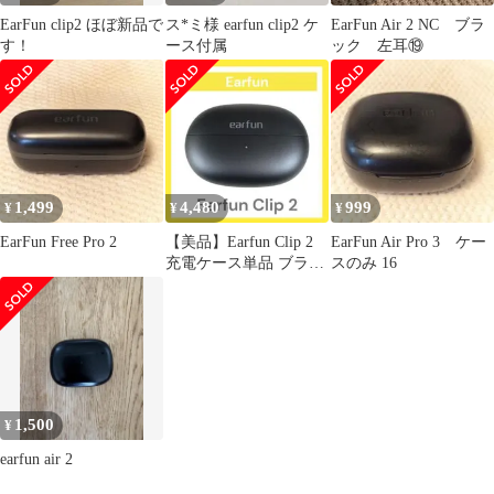
EarFun clip2 ほぼ新品で
ス*ミ様 earfun clip2 ケ
EarFun Air 2 NC ブラ
す！
ース付属
ック 左耳⑲
1,499
4,480
999
¥
¥
¥
EarFun Free Pro 2
【美品】Earfun Clip 2
EarFun Air Pro 3 ケー
充電ケース単品 ブラッ
スのみ 16
ク
1,500
¥
earfun air 2