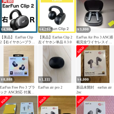
4,980
4,280
3,800
¥
¥
¥
【美品】 EarFun Clip
【美品】Earfun Clip 2
EarFun Air Pro 3 ANC搭
2【右イヤホン•ブラッ
左イヤホン単品 0.3.0
載完全ワイヤレスイヤ
ク】ver0.2.5
ホン①
8,888
1,111
4,000
¥
¥
¥
EarFun Free Pro 3 ブラ
EarFun air pro 2
新品未開封 earfun air
ック ANC対応 付属品完
2nc
備 美品