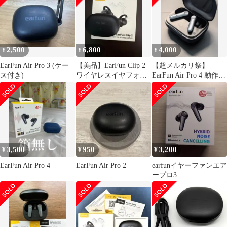
2,500
6,800
4,000
¥
¥
¥
EarFun Air Pro 3 (ケー
【美品】EarFun Clip 2
【超メルカリ祭】
ス付き)
ワイヤレスイヤフォン
EarFun Air Pro 4 動作確
イヤーファンクリップ
認済 即購入大歓迎
3,500
950
3,200
¥
¥
¥
EarFun Air Pro 4
EarFun Air Pro 2
earfunイヤーファンエア
ープロ3