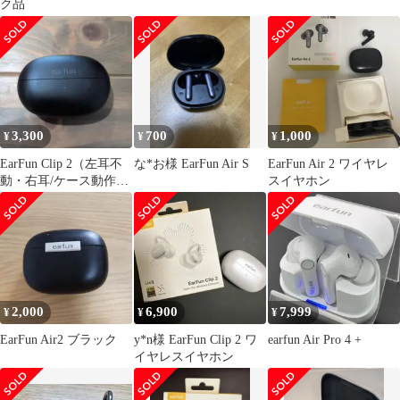
ク品
3,300
700
1,000
¥
¥
¥
EarFun Clip 2（左耳不
な*お様 EarFun Air S
EarFun Air 2 ワイヤレ
動・右耳/ケース動作
スイヤホン
OK）
2,000
6,900
7,999
¥
¥
¥
EarFun Air2 ブラック
y*n様 EarFun Clip 2 ワ
earfun Air Pro 4 +
イヤレスイヤホン