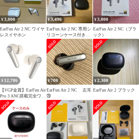
3,000
3,496
3,000
¥
¥
¥
EarFun Air 2 NC ワイヤ
EarFun Air 2 NC 専用シ
EarFun Air 2 NC（ブラ
レスイヤホン
リコーンケース付き
ック）
値下げ不可
12,786
700
2,300
¥
¥
¥
【VGP金賞】EarFun Air
EarFun Air 2 NC 左耳
EarFun Air 2 ブラック
Pro 3 ANC搭載完全ワイ
㉙
ヤレスイヤホン
【Bluetooth 5.3 + 43dB
までノイズキャンセリ
ング】QCC3071チップ
搭載/aptX adaptive対応/
超低遅延55ms/マルチポ
イント接続/専用アプリ/