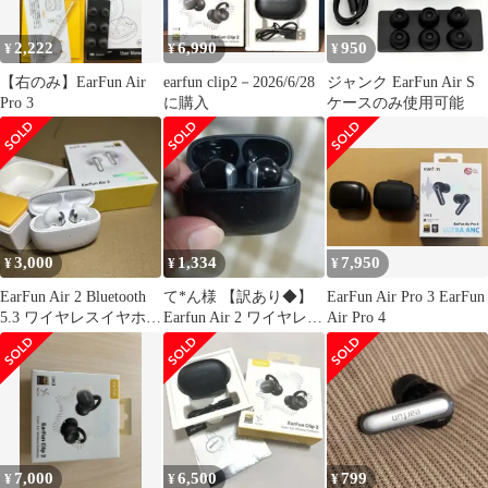
2,222
6,990
950
¥
¥
¥
【右のみ】EarFun Air
earfun clip2－2026/6/28
ジャンク EarFun Air S
Pro 3
に購入
ケースのみ使用可能
3,000
1,334
7,950
¥
¥
¥
EarFun Air 2 Bluetooth
て*ん様 【訳あり◆】
EarFun Air Pro 3 EarFun
5.3 ワイヤレスイヤホン
Earfun Air 2 ワイヤレス
Air Pro 4
ハイレゾ
イヤホン 本体
7,000
6,500
799
¥
¥
¥