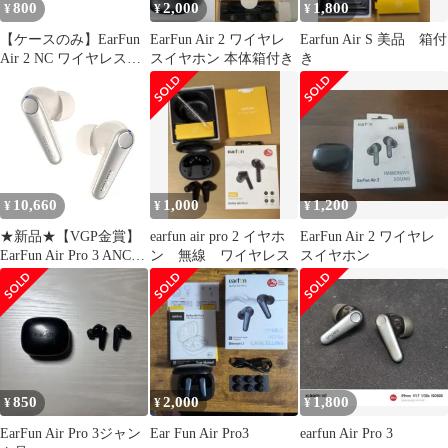
800
2,000
1,800
¥
¥
¥
【ケースのみ】EarFun
EarFun Air 2 ワイヤレ
Earfun Air S 美品 箱付
Air 2 NC ワイヤレスイ
スイヤホン 本体箱付き
き
ヤホン BLACK
10,660
1,000
1,200
¥
¥
¥
★新品★【VGP金賞】
earfun air pro 2 イヤホ
EarFun Air 2 ワイヤレ
EarFun Air Pro 3 ANC搭
ン 無線 ワイヤレス
スイヤホン
載完全ワイヤレスイヤ
ホン【Bluetooth 5.3 +
43dBまでノイズキャン
セリング】QCC3071
SoC搭載/aptX adaptive対
応/超低遅延55ms/マル
チポ 3ee726d5
850
2,000
1,800
¥
¥
¥
EarFun Air Pro 3ジャン
Ear Fun Air Pro3
earfun Air Pro 3