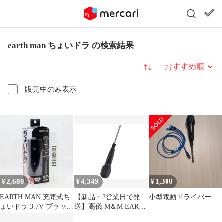
earth man ちょいドラ の検索結果
並び替え
販売中のみ表示
2,680
4,349
1,300
¥
¥
¥
EARTH MAN 充電式ち
【新品・2営業日で発
小型電動ドライバー
ょいドラ 3.7V ブラック
送】高儀 M＆M EARTH
CDR-37LiBA
MAN 3.7V充電式 ちょ