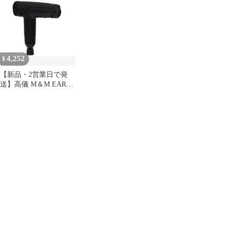
いドラ ブラック CDR-
37LiBA
4,252
¥
【新品・2営業日で発
送】高儀 M＆M EARTH
MAN 3.7V 充電式 ちょ
いドラ TURBO CDR-
37LiD