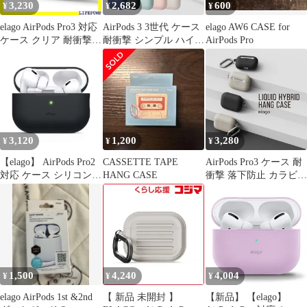
3,230
2,682
600
¥
¥
¥
elago AirPods Pro3 対応
AirPods 3 3世代 ケース
elago AW6 CASE for
ケース クリア 耐衝撃
耐衝撃 シンプル ハイブ
AirPods Pro
傷防止 おしゃれ カバー
リッド シリコン 加工
ワイヤレス充電 対応 シ
ハード カバー AirPods 3
ンプル クリアケース
ケース AirPods3 エアポ
AirPods Pro 3 エアーポ
ッズ 第3世代 対応 elago
ッズプロ3 エアポッツ
LIQUID HYBRID
プロ 第3世代 対応 case
CLEA スパレント 2718
3,120
1,200
3,280
¥
¥
¥
【elago】 AirPods Pro2
CASSETTE TAPE
AirPods Pro3 ケース 耐
対応 ケース シリコン
HANG CASE
衝撃 落下防止 カラビナ
カバー ストラップホー
付 おしゃれ カバー シ
ル 使用可能 耐衝撃 シ
ンプル 頑丈ケース
リコンカバー 衝撃 吸収
AirPods Pro 3 エアポッ
スリム ソフト ケースカ
ツプロ 第3世代 対応
バー 傷防止 落下防止
elago LIQUID HYBRID
保護 アクセサリー [
HANG
Apple AirPodsPro2
1,500
4,240
4,004
¥
¥
¥
MQD83J
elago AirPods 1st &2nd
【 新品 未開封 】
【新品】 【elago】