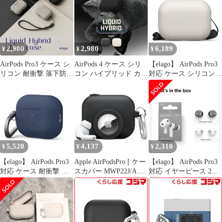
ワイヤレス充電 対応 シ
アーポッズプロ3 エア
収納 可 紛失防止 シリ
ンプル シリコンケース
ポッツプロ3 対応 elago
コンケース 耐衝撃 落下
[ AirPods Pro 3 エアー
EAR TIPS COVER
防止 ケースカバー [
ポッズプロ3 エアポッ
Apple AirPodsPro
ツプロ 第3世代 対応 ]
MWP22J/A エアーポッ
2,980
2,980
6,189
¥
¥
¥
caJu
ズプロ
AirPods Pro3 ケース シ
AirPods 4 ケース シリ
【elago】 AirPods Pro3
リコン 耐衝撃 落下防止
コン ハイブリッド カバ
対応 ケース シリコン
ストラップ付 おしゃれ
ー 耐衝撃 落下防止 ワ
耐衝撃 ハイブリッド 落
カバー シンプル
イヤレス充電 MagSafe
下防止 ストラップ付 お
AirPods Pro 3 エアポッ
対応 AirPods4 エアポッ
しゃれ カバー ワイヤレ
ツプロ 第3世代 対応
ツ 4 第4世代 対応 elago
ス充電 対応 シンプル
elago LIQUID HYBRID
LIQUID HYBRID
シリコンケース [
STRAP
AirPods Pro 3 エアーポ
ッズプロ3 エアポッツ
5,520
4,137
2,310
¥
¥
¥
プロ 第3世代 0
【elago】 AirPods Pro3
Apple AirPodsPro [ ケー
【elago】 AirPods Pro3
対応 ケース 耐衝撃 落
スカバー MWP22J/A 落
対応 イヤーピース 2セ
下防止 カラビナ 付 お
下防止 耐衝撃 エアーポ
ット 落下防止 イヤホン
しゃれ シリコン カバー
ッズプロ シリコンケー
カバー
ワイヤレス充電 対応 シ
ス エアポッツ 紛失防止
ンプル シリコンケース
可 プロ 収納 AirTag エ
[ AirPods Pro 3 エアー
アーポッツプロ カバー