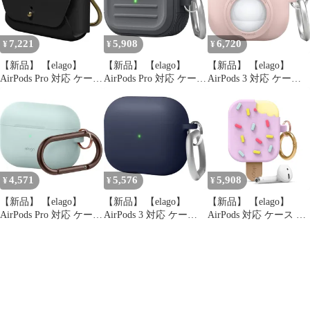
サリー [ Apple
下防止 保護 アクセサリ
AirPodsPro MWP22J/A
ー [ Apple AirPodsPro
エアーポッズPro エア
MWP22J/A エアーポッ
7,221
5,908
6,720
¥
¥
¥
ーポッ 1
1
【新品】 【elago】
【新品】 【elago】
【新品】 【elago】
AirPods Pro 対応 ケース
AirPods Pro 対応 ケース
AirPods 3 対応 ケース
本革 レザー カラビナ
耐衝撃 カラビナ 付き
カメラ デザイン カラビ
付き属 一枚 革 シンプ
衝撃 吸収 シリコン カ
ナ 付 シリコン カバー
ル デザイン 落下防止
バー 収納ケース 傷防止
AirTag 収納 可 紛失防
カバー 保護 アクセサリ
ケースカバー 落下防止
止 シリコンケース 耐衝
ー [ Apple AirPodsPro
アクセサリー [ Apple
撃 落下防止 ケースカバ
MWP22J/A エアーポッ
AirPodsPro MWP22J/A
ー [ Apple AirPods3 エ
ズPro エアーポッズプ
エアーポッズPro エア 0
ポッツ エアーポッズ 3
4,571
5,576
5,908
¥
¥
¥
ロ 0
世 0
【新品】 【elago】
【新品】 【elago】
【新品】 【elago】
AirPods Pro 対応 ケース
AirPods 3 対応 ケース
AirPods 対応 ケース カ
カラビナ 付き 耐衝撃
落下防止 カラビナ 付
ラビナ 付き シリコン
シンプル シリコン カバ
耐衝撃 ハイブリッド カ
カバー 耐衝撃 衝撃 吸
ー 衝撃 吸収 スリム ソ
バー 衝撃 吸収 薄型 シ
収 ケースカバー 耐衝撃
フト ケースカバー 落下
リコン コーティング ケ
傷防止 落下防止 おしゃ
防止 保護 アクセサリー
ースカバー 傷防止 保護
れ 保護 アクセサリー [
[ Apple AirPodsPro
シリコンケース [ Apple
Apple AirPods1 /
MWP22J/A エアーポッ
AirPods3 エアポッツ 第
AirPods2 Wireless C 1