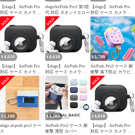
【elago】 AirPods Pro
elagoAirPods Pro3 第3世
【elago】 AirPods Pro
対応 ケース カメラ デ
代 対応 ネオンイエロー
対応 ケース カメラ デ
ザイン カラビナ 付 シ
ザイン カラビナ 付 シ
リコン カバー AirTag
リコン カバー AirTag
収納 可 紛失防止 シリ
収納 可 紛失防止 シリ
コンケース 耐衝撃 落下
コンケース 耐衝撃 落下
防止 ケースカバー [
防止 ケースカバー [
Apple AirPodsP [ブラッ
Apple AirPodsP [ブラッ
ク] [AirPods Pro]
ク] [AirPods Pro]
4,610
4,610
3,780
¥
¥
¥
【elago】 AirPods Pro
【elago】 AirPods Pro
AirPods Pro3 ケース 耐
対応 ケース カメラ デ
対応 ケース カメラ デ
衝撃 落下防止 カラビナ
ザイン カラビナ 付 シ
ザイン カラビナ 付 シ
付 おしゃれ 可愛い カ
リコン カバー AirTag
リコン カバー AirTag
バー シンプル かわいい
収納 可 紛失防止 シリ
収納 可 紛失防止 シリ
AirPods Pro 3 エアポッ
コンケース 耐衝撃 落下
コンケース 耐衝撃 落下
ツプロ 第3世代 対応
防止 ケースカバー [
防止 ケースカバー [
elago ICE CREAM
Apple AirPodsP [ブラッ
Apple AirPodsP [ブラッ
ク] [AirPods Pro]
ク] [AirPods Pro]
1,100
2,280
4,610
¥
¥
¥
elago airpods pro3 ケー
AirPods Pro2 ケース 耐
【elago】 AirPods Pro
ス
衝撃 薄型 カバー
対応 ケース カメラ デ