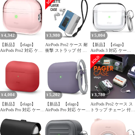
カラビナ 付 シリコン
アクセサリ
フ シリコンケース
カバー ワイヤレス充電
AirPods 3ケース
対応 シンプル かわいい
AirPods3 エアポッズ 第
シリコンケース [
3世代 対応 elago
AirPods Pro 3 エアーポ
ARMOR CASE
ッズプロ3 エアポッツ
4,342
3,980
5,004
¥
¥
¥
プロ 第3世代
【新品】 【elago】
AirPods Pro2 ケース 耐
【新品】 【elago】
AirPods Pro2 対応 ケー
衝撃 ストラップ 付 お
AirPods 3 対応 ケース
ス クリア カバー スト
しゃれ カバー ワイヤレ
クリア 落下防止 カラビ
ラップホール 使用可能
ス充電 シンプル
ナ 付き 耐衝撃 薄型 ク
耐衝撃 クリアケース 透
AirPods Pro 2 エアポッ
リアケース カバー 衝撃
明 傷防止 落下防止 保
ツプロ 第2世代 対応
吸収 シンプル スリム
護 アクセサリー [ Apple
elago CASSETTE
ソフト 透明ケース 傷防
AirPodsPro2 MQD83J/A
PLAYER CASE
止 保護 透明 ケースカ
エアーポッズPro2 0
バー [ Apple AirPods3 
4,004
5,202
3,780
¥
¥
¥
アポッ 0
【新品】 【elago】
【新品】 【elago】
AirPods Pro2 ケース ス
AirPods Pro 対応 ケース
AirPods Pro 対応 ケース
トラップ チェーン 付
耐衝撃 シンプル シリコ
カラビナ 付 耐衝撃 シ
可愛い ポケベル デザイ
ン カバー 衝撃 吸収 ス
ンプル ハイブリッド ハ
ン Apple AirPodsPro2 エ
リム ソフト ケースカバ
ード カバー 衝撃 吸収
アーポッズプロ2 対応
ー 傷防止 保護 アクセ
スリム ケースカバー 落
elago PAGER CASE