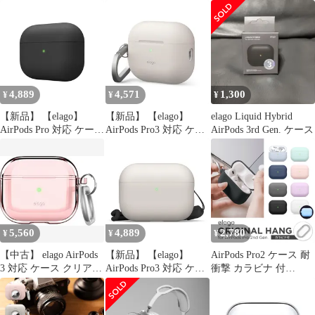
Lightning USB-C 対応
ザイン カラビナ 付 シ
Apple AirPods Pro 2 ア
リコン カバー AirTag
ップル エアポッツプロ
収納 可 紛失防止 シリ
2 第2世代 MTJV3J/A 対
コンケース 耐衝撃 落下
応 elago ORIGINAL
防止 ケースカバー [
BASIC
Apple AirPodsP [ブラッ
ク] [AirPods Pro]
4,889
4,571
1,300
¥
¥
¥
【新品】 【elago】
【新品】 【elago】
elago Liquid Hybrid
AirPods Pro 対応 ケース
AirPods Pro3 対応 ケー
AirPods 3rd Gen. ケース
耐衝撃 シンプル ハイブ
ス 耐衝撃 落下防止 カ
リッド ハード カバー
ラビナ 付 おしゃれ シ
衝撃 吸収 スリム ソフ
リコン カバー ワイヤレ
ト コーティング ケース
ス充電 対応 シンプル
カバー 傷防止 保護 ア
シリコンケース [
クセサリー [ Apple
AirPods Pro 3 エアーポ
AirPodsPro MWP22J/A
ッズプロ3 エアポッツ
5,560
4,889
2,780
¥
¥
¥
エア 1
プロ 第3世代 対応 0
【中古】 elago AirPods
【新品】 【elago】
AirPods Pro2 ケース 耐
3 対応 ケース クリア
AirPods Pro3 対応 ケー
衝撃 カラビナ 付
落下防止 カラビナ 付き
ス シリコン 耐衝撃 ハ
Lightning USB-C 対応
耐衝撃 薄型 クリアケー
イブリッド 落下防止 ス
Apple AirPods Pro 2 ア
ス カバー 衝撃 吸収 シ
トラップ付 おしゃれ カ
ップル エアポッツプロ