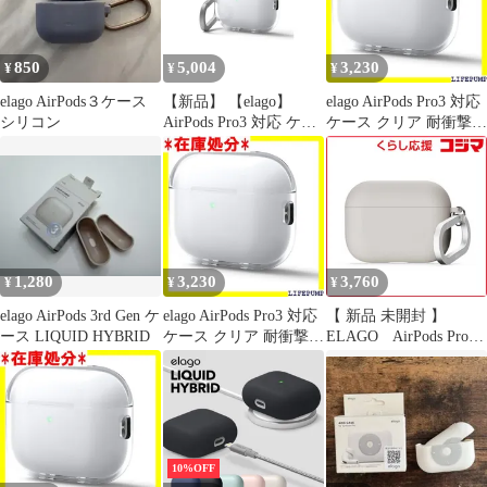
CLEAR HANG CASE
850
5,004
3,230
¥
¥
¥
elago AirPods３ケース
【新品】 【elago】
elago AirPods Pro3 対応
シリコン
AirPods Pro3 対応 ケー
ケース クリア 耐衝撃
ス クリア 耐衝撃 落下
傷防止 おしゃれ カバー
防止 カラビナ 付 おし
ワイヤレス充電 対応 シ
ゃれ カバー ワイヤレス
ンプル クリアケース
充電 対応 シンプル ク
AirPods Pro 3 エアーポ
リアケース [ AirPods
ッズプロ3 エアポッツ
Pro 3 エアーポッズプロ
プロ 第3世代 対応 case
3 エアポッツプロ 第3世
CLEA スパレント 2718
1,280
3,230
3,760
¥
¥
¥
代 対応 ] 1
elago AirPods 3rd Gen ケ
elago AirPods Pro3 対応
【 新品 未開封 】
ース LIQUID HYBRID
ケース クリア 耐衝撃
ELAGO AirPods Pro3
傷防止 おしゃれ カバー
対応 ケース シリコン
ワイヤレス充電 対応 シ
耐衝撃 ハイブリッド 落
ンプル クリアケース
下防止 カラビナ 付 ス
AirPods Pro 3 エアーポ
トーン
ッズプロ3 エアポッツ
EL_A3PCSSCYZ_ST 未
プロ 第3世代 対応 case
使用 送料無料
10%OFF
CLEA スパレント 2718