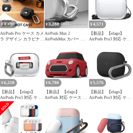
ンプル スリム ソフト
バー ワイヤレス充電 対
2 第2世代 MTJV3J/A 対
応 シンプル シリコンケ
応 elago ORIGINAL
ース [ AirPods Pro 3 エ
HANG
アーポッズプロ3 エア
4,480
3,280
4,571
¥
¥
¥
ポッツプロ 0
AirPods Pro ケース カメ
AirPods Max 2
【新品】 【elago】
ラ デザイン カラビナ
AirPodsMax カバー 耐
AirPods Pro3 対応 ケー
付 シリコン カバー
衝撃 クリア ケース 黄
ス クリア 耐衝撃 落下
AirTag 収納 可 シリコ
ばみにくい 透明 ヘッド
防止 ストラップ 付 お
ンケースApple
ホンカバー AirPodsマッ
しゃれ カバー ワイヤレ
AirPodsPro エアーポッ
クス 2 エアーポッズマ
ス充電 対応 シンプル
ズプロ elago SNAP
ックス 対応 elago
クリアケース [ AirPods
SHOT CASE
HYBRID CASE
Pro 3 エアーポッズプロ
3 エアポッツプロ 第3世
6,210
6,786
5,576
¥
¥
¥
代 対応 0
【新品】 【elago】
【新品】 【elago】
【新品】 【elago】
AirPods Pro3 対応 ケー
AirPods 対応 ケース カ
AirPods Pro3 対応 ケー
ス カラビナ 付 耐衝撃
ラビナ 付き シリコン
ス シリコン 耐衝撃 ハ
クリア カバー おしゃれ
カバー 耐衝撃 衝撃 吸
イブリッド 落下防止 カ
デザイン TPU クリアケ
収 ケースカバー 耐衝撃
ラビナ 付 おしゃれ カ
ース [ AirPods Pro 3 エ
傷防止 落下防止 おしゃ
バー ワイヤレス充電 対
アーポッズプロ3 エア
れ 保護 アクセサリー [
応 シンプル シリコンケ
ポッツプロ3 対応 ]
AirPods1 / AirPods2
ース [ AirPods Pro 3 エ