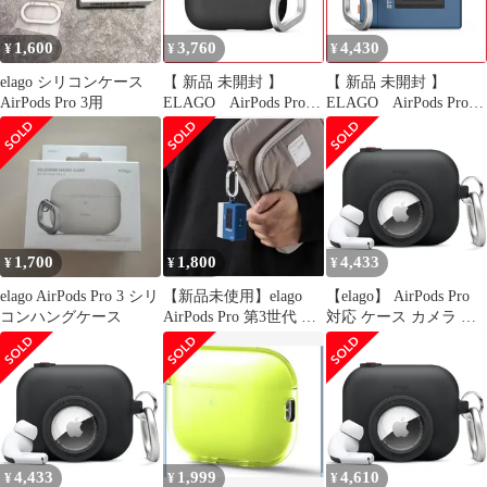
ポッズプロ3 エアポッ
対応 対応 シリコン ] 付
ツプロ 第3世代 対応 ]
カラビナ SNAP デザイ
1,600
3,760
4,430
¥
¥
¥
case
ン
elago シリコンケース
【 新品 未開封 】
【 新品 未開封 】
AirPods Pro 3用
ELAGO AirPods Pro3
ELAGO AirPods Pro3
対応 ケース シリコン
対応 ケース 耐衝撃 落
耐衝撃 ハイブリッド 落
下防止 カラビナ 付 お
下防止 カラビナ 付 お
しゃれ カバー ワイヤレ
しゃれ カバー ワイヤレ
ス充電 対応 ブルー
ス充電 対応 ブラック
EL_A3PCSSCC4_BL 未
EL_A3PCSSCYZ_BK 未
使用 送料無料
使用 送料無料
1,700
1,800
4,433
¥
¥
¥
elago AirPods Pro 3 シリ
【新品未使用】elago
【elago】 AirPods Pro
コンハングケース
AirPods Pro 第3世代 イ
対応 ケース カメラ デ
ヤホンケース
ザイン カラビナ 付 シ
リコン カバー AirTag
収納 可 紛失防止 シリ
コンケース 耐衝撃 落下
防止 ケースカバー [
Apple AirPodsP [ブラッ
ク] [AirPods Pro]
4,433
1,999
4,610
¥
¥
¥