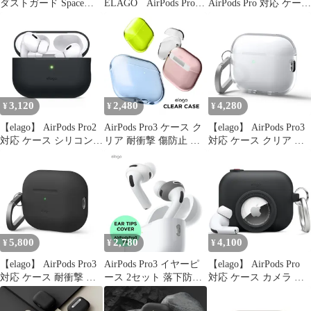
ダストガード Space
ELAGO AirPods Pro3
AirPods Pro 対応 ケース
Grey
対応 ケース 耐衝撃 落
薄型 シンプル シリコン
下防止 カラビナ 付 お
カバー 衝撃 吸収 スリ
しゃれ カバー ワイヤレ
ム ソフト ケースカバー
ス充電 対応 ストーン
傷防止 保護 アクセサリ
EL_A3PCSSCAG_ST 未
ー [ Apple AirPodsPro
使用 送料無料
MWP22J/A エアーポッ
ズPro エアーポッズ 1
3,120
2,480
4,280
¥
¥
¥
【elago】 AirPods Pro2
AirPods Pro3 ケース ク
【elago】 AirPods Pro3
対応 ケース シリコン
リア 耐衝撃 傷防止 お
対応 ケース クリア 耐
カバー ストラップホー
しゃれ カバー シンプル
衝撃 落下防止 カラビナ
ル 使用可能 耐衝撃 シ
クリアケース AirPods
付 おしゃれ カバー ワ
リコンカバー 衝撃 吸収
Pro 3 エアポッツプロ
イヤレス充電 対応 シン
スリム ソフト ケースカ
第3世代 対応 elago
プル クリアケース [
バー 傷防止 落下防止
CLEAR CASE
AirPods Pro 3 エアーポ
保護 アクセサリー [
ッズプロ3 エアポッツ
Apple AirPodsPro2
プロ 第3世代 対応 ]
5,800
2,780
4,100
¥
¥
¥
MQD83J
case C
【elago】 AirPods Pro3
AirPods Pro3 イヤーピ
【elago】 AirPods Pro
対応 ケース 耐衝撃 落
ース 2セット 落下防止
対応 ケース カメラ デ
下防止 カラビナ 付 お
イヤホンカバー イヤー
ザイン カラビナ 付 シ
しゃれ シリコン カバー
チップ AirPods Pro 3 エ
リコン カバー AirTag