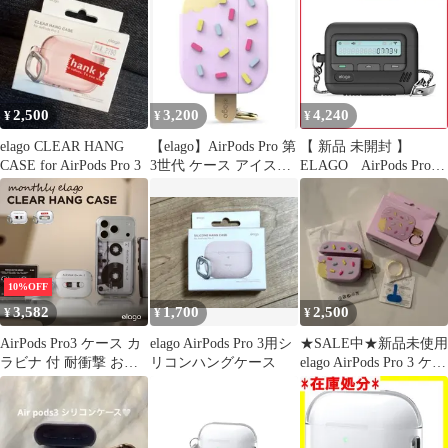
2,500
3,200
4,240
¥
¥
¥
elago CLEAR HANG
【elago】AirPods Pro 第
【 新品 未開封 】
CASE for AirPods Pro 3
3世代 ケース アイスク
ELAGO AirPods Pro3
リームラベンダー
対応 ケース 耐衝撃 落
下防止 ストラップ チェ
ーン 付 ブラック
EL_A3PCSSCPJ_BK 未
使用 送料無料
10%OFF
3,582
1,700
2,500
¥
¥
¥
AirPods Pro3 ケース カ
elago AirPods Pro 3用シ
★SALE中★新品未使用
ラビナ 付 耐衝撃 おし
リコンハングケース
elago AirPods Pro 3 ケー
ゃれ デザイン クリア
ス
TPU カバー AirPods Pro
3 エアーポッズプロ3 対
応 elago monthly elago