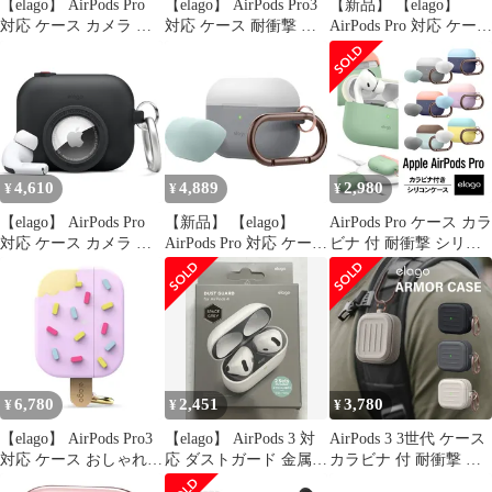
【elago】 AirPods Pro
【elago】 AirPods Pro3
【新品】 【elago】
対応 ケース カメラ デ
対応 ケース 耐衝撃 落
AirPods Pro 対応 ケース
ザイン カラビナ 付 シ
下防止 カラビナ 付 お
カメラ デザイン カラビ
リコン カバー AirTag
しゃれ シリコン カバー
ナ 付 シリコン カバー
収納 可 紛失防止 シリ
ワイヤレス充電 対応 シ
AirTag 収納 可 紛失防
コンケース 耐衝撃 落下
ンプル シリコンケース
止 シリコンケース 耐衝
防止 ケースカバー [
[ AirPods Pro 3 エアー
撃 落下防止 ケースカバ
Apple AirPodsP [ブラッ
ポッズプロ3 エアポッ
ー [ Apple AirPodsPro
ク] [AirPods Pro]
ツプロ 第3世代
MWP22J/A エア 1
4,610
4,889
2,980
¥
¥
¥
ea3dd8f6
【elago】 AirPods Pro
【新品】 【elago】
AirPods Pro ケース カラ
対応 ケース カメラ デ
AirPods Pro 対応 ケース
ビナ 付 耐衝撃 シリコ
ザイン カラビナ 付 シ
カラビナ 付き 耐衝撃
ン カバー 衝撃 吸収 ケ
リコン カバー AirTag
シリコン カバー バイカ
ースカバー 落下防止 ア
収納 可 紛失防止 シリ
ラー ケースカバー 衝撃
クセサリ AirPodsPro
コンケース 耐衝撃 落下
吸収 傷防止 落下防止
MWP22J/A エアーポッ
防止 ケースカバー [
保護 アクセサリー [
ズプロ elago DUO
Apple AirPodsP [ブラッ
Apple AirPodsPro
HANG
ク] [AirPods Pro]
MWP22J/A エアーポッ
6,780
2,451
3,780
¥
¥
¥
ズPro 1
【elago】 AirPods Pro3
【elago】 AirPods 3 対
AirPods 3 3世代 ケース
対応 ケース おしゃれ
応 ダストガード 金属粉
カラビナ 付 耐衝撃 シ
可愛い 耐衝撃 落下防止
侵入防止 防塵 埃 防止
リコン カバー 薄型 タ