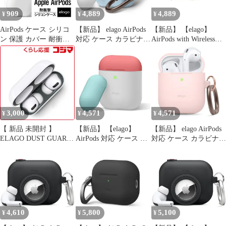
monthly elago C 1
Wireless Chargin 1
アーポッズプロ3 エア
909
4,889
4,889
¥
¥
¥
ポッツプロ 1
AirPods ケース シリコ
【新品】 elago AirPods
【新品】 【elago】
ン 保護 カバー 耐衝撃
対応 ケース カラビナ
AirPods with Wireless
衝撃 吸収 傷防止 アク
付 シリコン 製 カバー
Charging Case 対応 ケー
セサリー エアーポッズ
耐衝撃 傷防止 落下防止
ス カラビナ 付き 耐衝
2 第2世代 MRXJ2J/A
保護 アクセサリー [
撃 シリコン カバー バ
MV7N2J/A 第1世代
Apple AirPods1/AirPods2
イカラー ケースカバー
MMEF2J/A elago
エアーポッズ 対応 ]
衝撃 吸収 傷防止 落下
AIRPODS CASE
DUO HANG CASE パス
防止 保護 アクセサリー
テルブルー 1
[ AirPods 2 第 1
3,000
4,571
4,571
¥
¥
¥
【 新品 未開封 】
【新品】 【elago】
【新品】 elago AirPods
ELAGO DUST GUARD
AirPods 対応 ケース シ
対応 ケース カラビナ
ダストガード for
リコン 製 カバー バイ
付 シリコン 製 カバー
AirPods Pro EL-
カラー ツートン デザイ
耐衝撃 傷防止 落下防止
APPDGBSDT-GY Matte
ン 耐衝撃 傷防止 保護
保護 アクセサリー [
Space Grey 未使用 送料
アクセサリー [ Apple
Apple AirPods1/AirPods2
無料
AirPods1 / AirPods2
エアーポッズ 対応 ]
Wireless Charging Case
HANG CASE ラブリー
エアーポ 1
ピンク 1
4,610
5,800
5,100
¥
¥
¥