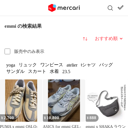
emmi の検索結果
並び替え
販売中のみ表示
リュック
ワンピース
tシャツ
バッグ
yoga
atelier
サンダル
スカート
水着
23.5
2,700
10,800
888
¥
¥
¥
PUMA x emmi OSLO-
ASICS for emmi GEL-
emmi x SHAKA ラウン