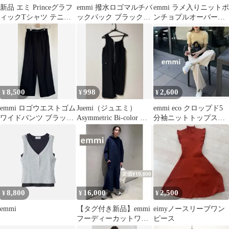
新品 エミ Princeグラフ
emmi 撥水ロゴマルチバ
emmi ラメ入りニットポ
ィックTシャツ テニス
ックパック ブラック
ンチョプルオーバー＋
デザインT 半袖シャツ
エミ リュック
リブニットパンツ セ
ットアップ
8,500
998
2,600
¥
¥
¥
emmi ロゴウエストゴム
Juemi（ジュエミ）
emmi eco クロップド5
ワイドパンツ ブラック
Asymmetric Bi-color ブ
分袖ニットトップス
0
ラック
半袖 カットソー ミ
ニT
8,800
16,000
2,500
¥
¥
¥
emmi
【タグ付き新品】emmi
eimyノースリーブワン
フーディーカットワン
ピース
ピース ネイビー