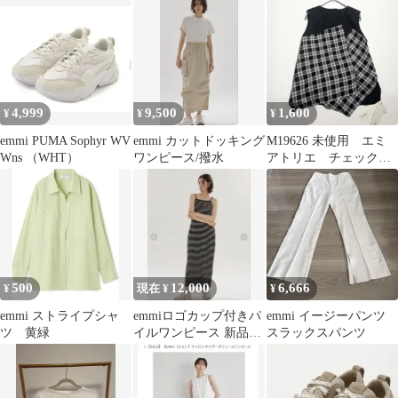
4,999
9,500
1,600
¥
¥
¥
emmi PUMA Sophyr WV
emmi カットドッキング
M19626 未使用 エミ
Wns （WHT）
ワンピース/撥水
アトリエ チェックド
ッキングノースリーブ
ブラウス 黒0
500
12,000
6,666
¥
現在 ¥
¥
emmi ストライプシャ
emmiロゴカップ付きパ
emmi イージーパンツ
ツ 黄緑
イルワンピース 新品未
スラックスパンツ
使用タグ付き