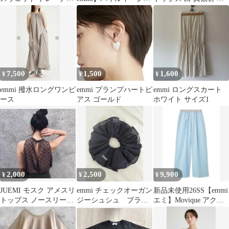
ブルー F オーバーサ
パンツ（BLK）新品タ
り替え
イズ
グ付
7,500
1,500
1,600
¥
¥
¥
emmi 撥水ロングワンピ
emmi プランプハートピ
emmi ロングスカート
ース
アス ゴールド
ホワイト サイズ1
2,000
2,500
9,900
¥
¥
¥
JUEMI モスク アメスリ
emmi チェックオーガン
新品未使用26SS【emmi
トップス ノースリーブ
ジーシュシュ ブラッ
エミ】Movique アクテ
チャイナ ホルターネッ
ク
ィブイージーパンツ
ク