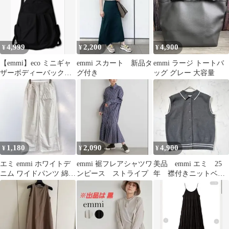
4,999
2,200
4,900
¥
¥
¥
【emmi】eco ミニギャ
emmi スカート 新品タ
emmi ラージ トートバ
ザーボディーバックパ
グ付き
ッグ グレー 大容量
ック リュック
1,180
2,090
4,900
¥
¥
¥
エミ emmi ホワイトデ
emmi 裾フレアシャツワ
美品 emmi エミ 25
ニム ワイドパンツ 綿
ンピース ストライプ
年 襟付きニットベス
100% シンプル《c364
ト ポロ ノースリー
ブ グレー