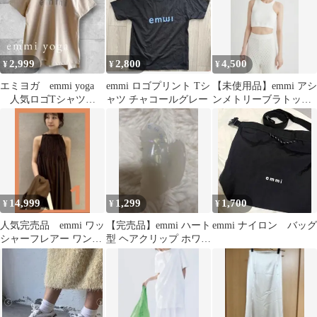
2,999
2,800
4,500
¥
¥
¥
エミヨガ emmi yoga
emmi ロゴプリント Tシ
【未使用品】emmi アシ
人気ロゴTシャツ
ャツ チャコールグレー
ンメトリーブラトップ
バックオープン ヨガ
ホワイト onesize
ウェア
14,999
1,299
1,700
¥
¥
¥
人気完売品 emmi ワッ
【完売品】emmi ハート
emmi ナイロン バッグ
シャーフレアー ワンピ
型 ヘアクリップ ホワイ
ース ブラウン
ト