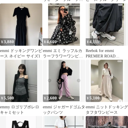
ニーカー 撥水加工デザ
イン 23
3,880
4,600
4,111
¥
¥
¥
emmi ドッキングワンピ
emmi エミ ラッフルカ
Reebok for emmi
ース ネイビー サイズ1
ラーフラワーワンピー
PREMIER ROAD
スドレス 花柄 黒 ブラ
CONTROL
ック
5,500
2,600
5,100
¥
¥
¥
emmy ロゴリブボレロ
emmi ジャガードゴムタ
emmi ニットドッキング
キャミセット
ックパンツ
タフタワンピース