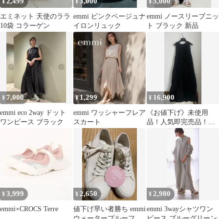
2,499
3,000
3,000
¥
¥
¥
エミネット 天使のララ
emmi ピンクベージュナ
emmi ノースリーブニッ
10袋 コラーゲン
イロンリュック
ト ブラック 新品
7,000
1,299
16,900
¥
¥
¥
emmi eco 2way ドット
emmi ワッシャーフレア
《お値下げ》未使用
ワンピース ブラック
スカート
品！人気即完売品！
emmi ワンピース ブラ
ック 1
3,999
2,650
2,980
¥
¥
¥
emmi×CROCS Terre
値下げ早い者勝ち emmi
emmi 3wayシャツワン
ウォータープルーフス
ピース ブルーグリーン