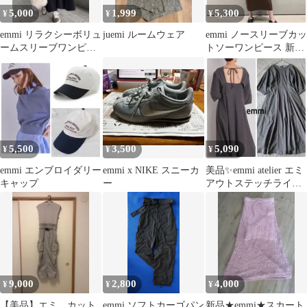
5,000
1,999
5,300
¥
¥
¥
emmi リラクシーボリュ
juemi ルームウェア
emmi ノースリーブカッ
ームスリーブワンピー
トソーワンピース 新品
ス
タグ付き
5,500
3,500
5,090
¥
¥
¥
emmi エンブロイダリー
emmi x NIKE スニーカ
美品✨emmi atelier エミ
キャップ
ー
アウトステッチライン
カットワンピース M
9,000
2,800
4,000
¥
¥
¥
【美品】エミ カット
emmi ソフトカーゴパン
新品★emmi★スカート