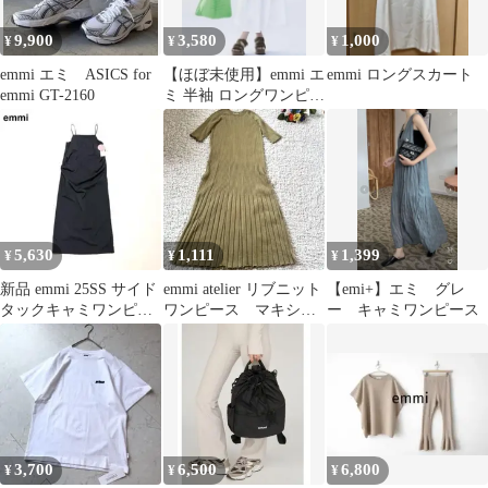
9,900
3,580
1,000
¥
¥
¥
emmi エミ ASICS for
【ほぼ未使用】emmi エ
emmi ロングスカート
emmi GT-2160
ミ 半袖 ロングワンピー
ス ホワイト F
5,630
1,111
1,399
¥
¥
¥
新品 emmi 25SS サイド
emmi atelier リブニット
【emi+】エミ グレ
タックキャミワンピー
ワンピース マキシ
ー キャミワンピース
ス 吸水速乾 洗える 1
丈 ハーフスリーブ
3,700
6,500
6,800
¥
¥
¥