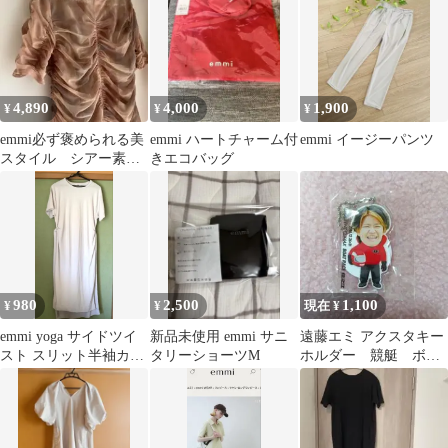
4,890
4,000
1,900
¥
¥
¥
emmi必ず褒められる美
emmi ハートチャーム付
emmi イージーパンツ
スタイル シアー素材
きエコバッグ
半袖 ロングワンピース
980
2,500
1,100
¥
¥
現在 ¥
emmi yoga サイドツイ
新品未使用 emmi サニ
遠藤エミ アクスタキー
スト スリット半袖カッ
タリーショーツM
ホルダー 競艇 ボー
トソー ライトグレー
トレース 非売品 住之
江