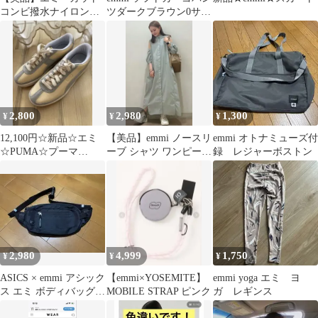
コンビ撥水ナイロンワ
ツダークブラウン0サイ
ンピース 切り替え
ズ
ドッキング ベルト
2,800
2,980
1,300
¥
¥
¥
12,100円☆新品☆エミ
【美品】emmi ノースリ
emmi オトナミューズ付
☆PUMA☆プーマ
ーブ シャツ ワンピース
録 レジャーボストン
☆EMMI☆スニーカー
ロング 淡グリーン マキ
☆24cm
シ丈
2,980
4,999
1,750
¥
¥
¥
ASICS × emmi アシック
【emmi×YOSEMITE】
emmi yoga エミ ヨ
ス エミ ボディバッグ
MOBILE STRAP ピンク
ガ レギンス
ウエストバッグ バッグ