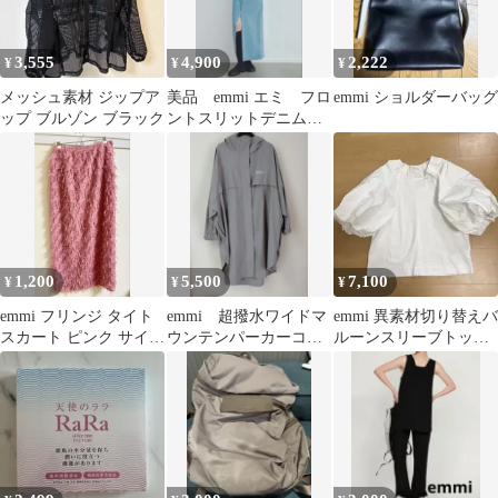
3,555
4,900
2,222
¥
¥
¥
メッシュ素材 ジップア
美品 emmi エミ フロ
emmi ショルダーバッグ
ップ ブルゾン ブラック
ントスリットデニムス
カート ライトブルー
24ss
1,200
5,500
7,100
¥
¥
¥
emmi フリンジ タイト
emmi 超撥水ワイドマ
emmi 異素材切り替えバ
スカート ピンク サイズ
ウンテンパーカーコー
ルーンスリーブトップ
0
ト
ス パフスリーブ