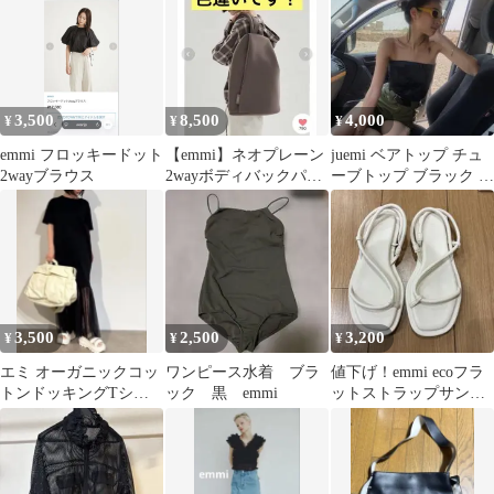
3,500
8,500
4,000
¥
¥
¥
emmi フロッキードット
【emmi】ネオプレーン
juemi ベアトップ チュ
2wayブラウス
2wayボディバックパッ
ーブトップ ブラック 総
ク
柄
3,500
2,500
3,200
¥
¥
¥
エミ オーガニックコッ
ワンピース水着 ブラ
値下げ！emmi ecoフラ
トンドッキングTシャ
ック 黒 emmi
ットストラップサンダ
ツワンピース emmi
ル ホワイト 23.5cm