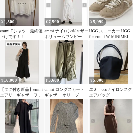
1,500
7,500
5,999
¥
¥
¥
emmi Tシャツ 最終値
emmi ナイロンギャザー
UGG スニーカー UGG
下げです！！
ボリュームワンピー
for emmi W MINIMEL
ス Sサイズ
16,000
5,600
5,000
¥
¥
¥
【タグ付き新品】emmi
emmi ロングスカート
エミ ecoナイロンスク
エアリーギャザーワン
ギャザー オリーブ
エアバッグ
ピース