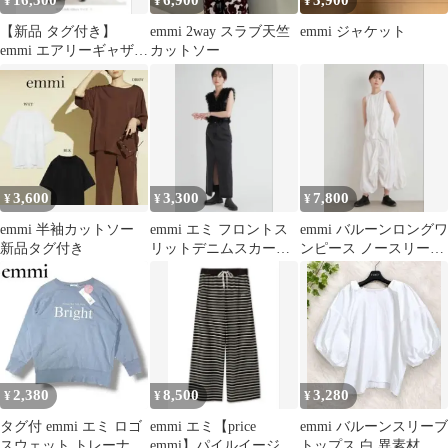
16,500
6,900
3,900
¥
¥
¥
【新品 タグ付き】
emmi 2way スラブ天竺
emmi ジャケット
emmi エアリーギャザー
カットソー
ワンピース
3,600
3,300
7,800
¥
¥
¥
emmi 半袖カットソー
emmi エミ フロントス
emmi バルーンロングワ
新品タグ付き
リットデニムスカート
ンピース ノースリーブ
13WFS241037
ホワイト サイズ1
2,380
8,500
3,280
¥
¥
¥
タグ付 emmi エミ ロゴ
emmi エミ【price
emmi バルーンスリーブ
スウェット トレーナー
emmi】パイルイージー
トップス 白 異素材 切