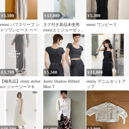
5,500
13,000
5,300
¥
¥
¥
emmi パフスリーブ シ
タグ付き新品未使用
emmi ワンピース
ャツワンピース ベージ
emmiエミジョーゼット
ュ
ポロカットワンピー
ス/UVカット0
3,799
5,500
13,000
¥
¥
¥
【極美品】emmi atelier
Juemi Shadow Ribbed
emmy デニムセットア
eco ジャージーマキシ
Mini T
ップ
スカート