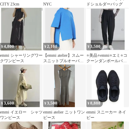
CITY 23cm
NYC
ドショルダーバッグ
4,800
2,100
3,500
¥
¥
¥
emmi シャーリングワー
【emmi atelier】スムー
⭐️美品⭐️emmi⭐️エミ⭐️コ
クワンピース
スニットプルオーバ
クーンダンボールパン
ー ブルー 美品
ツ ブラック⭐️0
3,600
3,500
8,888
¥
¥
¥
emmi イエロー シャツ
emmi atelier ニットワン
emmi スニーカー ネイ
ワンピース
ピース
ビー