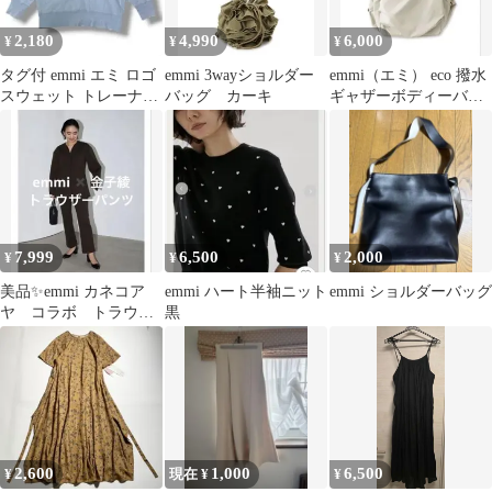
2,180
4,990
6,000
¥
¥
¥
タグ付 emmi エミ ロゴ
emmi 3wayショルダー
emmi（エミ） eco 撥水
スウェット トレーナー
バッグ カーキ
ギャザーボディーバッ
ブルー F オーバーサ
クパック
イズ
7,999
6,500
2,000
¥
¥
¥
美品✨emmi カネコア
emmi ハート半袖ニット
emmi ショルダーバッグ
ヤ コラボ トラウザ
黒
ーパンツ
2,600
1,000
6,500
¥
現在 ¥
¥