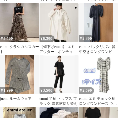
5,500
6,300
2,800
¥
¥
¥
emmi クラシカルスカー
【値下げemmi】 エミ
emmi バックリボン 背
ト
アウター ポンチョコ
中空きロングワンピー
ート
ス ブラトップス セ
ット
1,999
3,500
2,590
¥
¥
¥
juemi ルームウェア
emmi 半袖 トップス ブ
emmi エミ チェック柄
ラック 異素材切り替え
ロングワンピース ウエ
ストゴム シフォン S