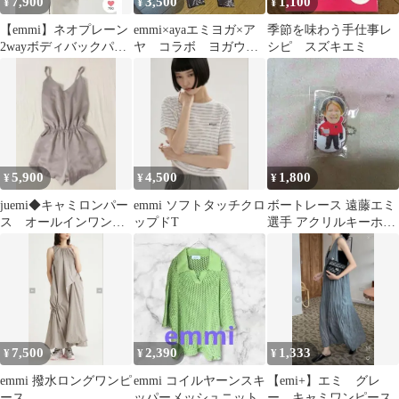
7,900
3,500
1,100
¥
¥
¥
【emmi】ネオプレーン
emmi×ayaエミヨガ×ア
季節を味わう手仕事レ
2wayボディバックパッ
ヤ コラボ ヨガウェ
シピ スズキエミ
ク
ア ブラウン
5,900
4,500
1,800
¥
¥
¥
juemi◆キャミロンパー
emmi ソフトタッチクロ
ボートレース 遠藤エミ
ス オールインワン
ップドT
選手 アクリルキーホル
グレー
ダー
7,500
2,390
1,333
¥
¥
¥
emmi 撥水ロングワンピ
emmi コイルヤーンスキ
【emi+】エミ グレ
ース
ッパーメッシュニット
ー キャミワンピース