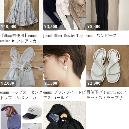
10,000
3,500
5,300
¥
¥
¥
【新品未使用】emmi
juemi Biker Bustier Top
emmi ワンピース
atelier ▶︎ フレアスカー
ト
2,000
1,500
2,900
¥
¥
¥
emmi トップス タンク
emmi プランプハートピ
再値下げ！emmi ecoフ
トップ リボン カシ
アス ゴールド
ラットストラップサン
ュクール
ダル ホワイト 23.5cm