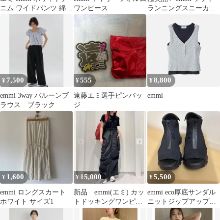
ニム ワイドパンツ 綿
ワンピース
ランニングスニーカー
100% シンプル《c364
25cm オフホワイト 白
7,500
555
8,800
¥
¥
¥
emmi 3way バルーンブ
遠藤エミ選手ピンバッ
emmi
ラウス ブラック
ジ
1,600
15,000
5,500
¥
¥
¥
emmi ロングスカート
新品 emmi(エミ) カッ
emmi eco厚底サンダル
ホワイト サイズ1
トドッキングワンピー
ニットジップアップサ
ス 撥水
ンダル 22.5 黒