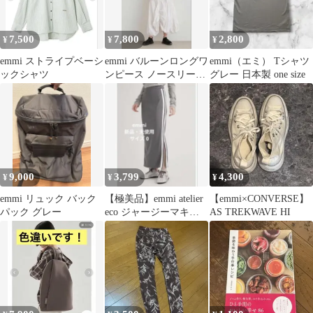
7,500
7,800
2,800
¥
¥
¥
emmi ストライプベーシ
emmi バルーンロングワ
emmi（エミ） Tシャツ
ックシャツ
ンピース ノースリーブ
グレー 日本製 one size
ホワイト サイズ1
9,000
3,799
4,300
¥
¥
¥
emmi リュック バック
【極美品】emmi atelier
【emmi×CONVERSE】
パック グレー
eco ジャージーマキシ
AS TREKWAVE HI
スカート