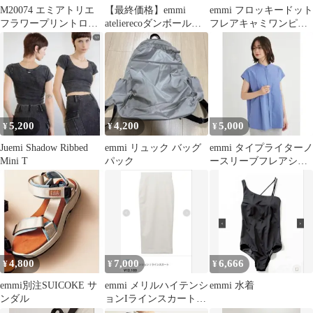
M20074 エミアトリエ
【最終価格】emmi
emmi フロッキードット
フラワープリントロン
atelierecoダンボールナ
フレアキャミワンピー
グワンピース 花柄 0
ロースカート
ス（Sサイズ）
5,200
4,200
5,000
¥
¥
¥
Juemi Shadow Ribbed
emmi リュック バッグ
emmi タイプライターノ
Mini T
パック
ースリーブフレアシャ
ツ ブルー
4,800
7,000
6,666
¥
¥
¥
emmi別注SUICOKE サ
emmi メリルハイテンシ
emmi 水着
ンダル
ョンIラインスカート
白