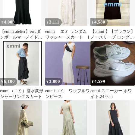
4,000
2,111
4,580
¥
¥
¥
【emmi atelier】ewcダ
emmi エミ ランダム
【emmi 】【ブラウン】
ンボールマーメイドワ
ワッシャースカート 1
ノースリーブ ロングワ
ンピース サイズ1
ンピース FREE SIZE
6,100
3,800
4,599
¥
¥
¥
emmi（エミ）撥水変形
emmi エミ ワッフルワ
emmi スニーカー ホワ
シャーリングスカート
ンピース
イト 24.0cm