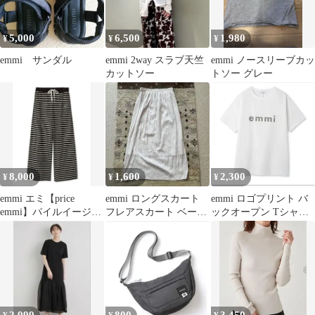
5,000
6,500
1,980
¥
¥
¥
emmi サンダル
emmi 2way スラブ天竺
emmi ノースリーブカッ
カットソー
トソー グレー
8,000
1,600
2,300
¥
¥
¥
emmi エミ【price
emmi ロングスカート
emmi ロゴプリント バ
emmi】パイルイージー
フレアスカート ベージ
ックオープン Tシャツ
パンツ（BLK）新品タ
ュ
ホワイト
グ付