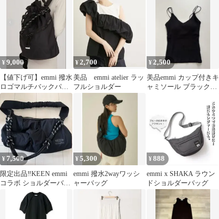
9,000
2,700
2,500
¥
¥
¥
【値下げ可】emmi 撥水
美品 emmi atelier ラッ
美品emmi カップ付きキ
ロゴマルチバックパッ
フルショルダー
ャミソール ブラック
ク ブラック
ONE size(M〜L相当)
7,500
5,300
888
¥
¥
¥
限定出品‼️KEEN emmi
emmi 撥水2wayワッシ
emmi x SHAKA ラウン
コラボ ショルダーバッ
ャーバッグ
ドショルダーバッグ
グ ブラック