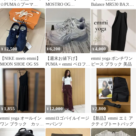
☆PUMA☆プーマ
MOSTRO OG
Balance MR530 BAスニ
☆EMMI☆スニーカー
（BEG） 24
ーカー
☆24cm
12,500
6,200
4,000
¥
¥
¥
【NIKE meets emmi】
【週末お値下げ】
emmi yoga ポンチワン
MOON SHOE OG SS
PUMA × emmi ベロファ
ピース ブラック 美品
シス コラボスニーカー
1,855
12,000
2,800
¥
¥
¥
emmi yoga オールイン
emmiロゴパイルイージ
【新品】emmi エミ ア
ワン ブラック カップ
ーパンツ
クティブトートバッグ
付き サイズ0