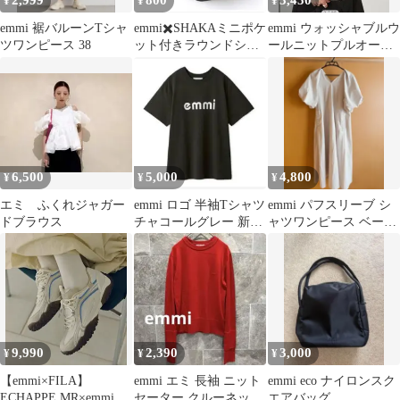
2,999
800
3,450
¥
¥
¥
emmi 裾バルーンTシャ
emmi✖️SHAKAミニポケ
emmi ウォッシャブルウ
ツワンピース 38
ット付きラウンドショ
ールニットプルオーバ
ルダーバッグ
ー
6,500
5,000
4,800
¥
¥
¥
エミ ふくれジャガー
emmi ロゴ 半袖Tシャツ
emmi パフスリーブ シ
ドブラウス
チャコールグレー 新品
ャツワンピース ベージ
未使用タグ付き
ュ
9,990
2,390
3,000
¥
¥
¥
【emmi×FILA】
emmi エミ 長袖 ニット
emmi eco ナイロンスク
ECHAPPE MR×emmi
セーター クルーネッ
エアバッグ