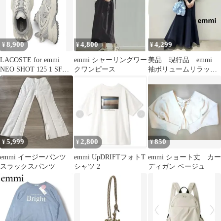
8,900
4,800
4,299
¥
¥
¥
LACOSTE for emmi
emmi シャーリングワー
美品 現行品 emmi
NEO SHOT 125 1 SFA
クワンピース
袖ボリュームリラック
ラコステ
スワンピース ネイビ
ー ロング
5,999
2,800
850
¥
¥
¥
emmi イージーパンツ
emmi UpDRIFTフォトT
emmi ショート丈 カー
スラックスパンツ
シャツ 2
ディガン ベージュ