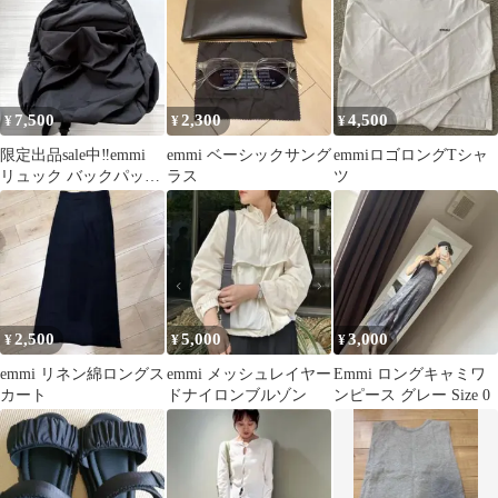
7,500
2,300
4,500
¥
¥
¥
限定出品sale中‼️emmi
emmi ベーシックサング
emmiロゴロングTシャ
リュック バックパック
ラス
ツ
ブラック
2,500
5,000
3,000
¥
¥
¥
emmi リネン綿ロングス
emmi メッシュレイヤー
Emmi ロングキャミワ
カート
ドナイロンブルゾン
ンピース グレー Size 0