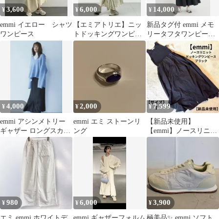
3,600
6,000
14,000
¥
¥
¥
emmi イエロー シャツ
【エミアトリエ】ニッ
新品タグ付 emmi メモ
ワンピース
トドッキングワンピー
リータフタワンピース
ス
ブラック
4,000
2,000
7,599
¥
¥
¥
emmi アシンメトリー
emmi エミ ストーンリ
【新品未使用】
ギャザー ロングスカー
ング
【emmi】ノースリニッ
ト ダークブラウン
トドッキングワンピー
ス ブラック 1
980
6,000
3,900
¥
¥
¥
エミ emmi ホワイトデ
emmi ギャザーフォルム
極美品✨️ emmi ソフト