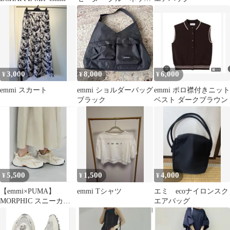
ク レッド 赤 1097
3,000
8,000
6,000
¥
¥
¥
emmi スカート
emmi ショルダーバッグ
emmi ポロ襟付きニット
ブラック
ベスト ダークブラウン
5,500
1,500
4,000
¥
¥
¥
【emmi×PUMA】
emmi Tシャツ
エミ ecoナイロンスク
MORPHIC スニーカー
エアバッグ
ライトベージュ 23.5cm