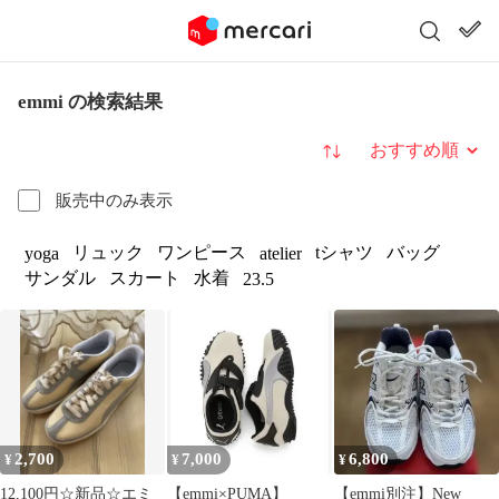
emmi の検索結果
並び替え
販売中のみ表示
リュック
ワンピース
tシャツ
バッグ
yoga
atelier
サンダル
スカート
水着
23.5
2,700
7,000
6,800
¥
¥
¥
12,100円☆新品☆エミ
【emmi×PUMA】
【emmi別注】New