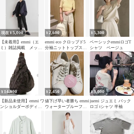
5,000
2,600
5,300
現在 ¥
¥
¥
【未着用】emmi（エ
emmi eco クロップド5
ベーシックemmiロゴT
ミ）雑誌掲載 メッシ
分袖ニットトップス
シャツ ベージュ
ュ シアースカート
半袖 カットソー ミ
ニT
14,900
2,450
3,000
¥
¥
¥
【新品未使用】emmi ワ
値下げ早い者勝ち emmi
juemi ジュエミ バック
ンショルダーボディバ
ウォータープルーフス
ロゴ tシャツ 半袖
ッグ
ニーカー 撥水加工デザ
イン 23