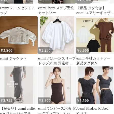
13,000
6,900
16,500
¥
¥
¥
emmy デニムセットア
emmi 2way スラブ天竺
【新品 タグ付き】
ップ
カットソー
emmi エアリーギャザー
ワンピース
3,900
3,280
3,600
¥
¥
¥
emmi ジャケット
emmi バルーンスリーブ
emmi 半袖カットソー
トップス 白 異素材 切
新品タグ付き
り替え
3,799
3,800
5,500
¥
¥
¥
【極美品】emmi atelier
emmiワンピース水着 ダ
Juemi Shadow Ribbed
eco ジャージーマキシ
ークブラウン カップ
Mini T