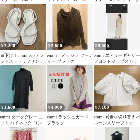
ト
3,200
2,600
9,000
¥
¥
¥
値下げ！emmi ecoフラ
emmi メッシュ フーデ
emmi エアリーギャザー
ットストラップサンダ
ィー ブラック
フロントジップスカー
ル ホワイト 23.5cm
ト サイズ0
1,600
4,900
7,100
¥
¥
¥
emmi ダークグレー ニ
emmi ラッシュガード
emmi 異素材切り替えバ
ット ハイネック ロング
ブラック
ルーンスリーブトップ
ワンピース
ス パフスリーブ