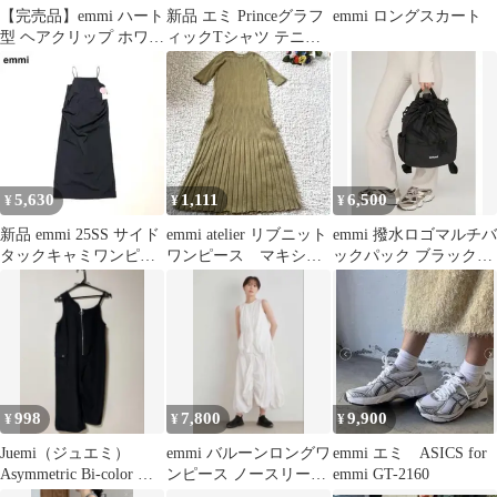
【完売品】emmi ハート
新品 エミ Princeグラフ
emmi ロングスカート
型 ヘアクリップ ホワイ
ィックTシャツ テニス
ト
デザインT 半袖シャツ
5,630
1,111
6,500
¥
¥
¥
新品 emmi 25SS サイド
emmi atelier リブニット
emmi 撥水ロゴマルチバ
タックキャミワンピー
ワンピース マキシ
ックパック ブラック
ス 吸水速乾 洗える 1
丈 ハーフスリーブ
エミ リュック
998
7,800
9,900
¥
¥
¥
Juemi（ジュエミ）
emmi バルーンロングワ
emmi エミ ASICS for
Asymmetric Bi-color ブ
ンピース ノースリーブ
emmi GT-2160
ラック
ホワイト サイズ1