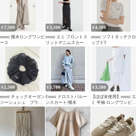
7,500
3,300
4,500
¥
¥
¥
emmi 撥水ロングワンピ
emmi エミ フロントス
emmi ソフトタッチクロ
ース
リットデニムスカート
ップドT
13WFS241037
2,500
3,780
3,580
¥
¥
¥
emmi チェックオーガン
Emmi ドロストバルー
【ほぼ未使用】emmi エ
ジーシュシュ ブラッ
ンスカート/撥水
ミ 半袖 ロングワンピー
ク
ス ホワイト F