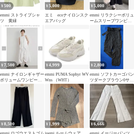
500
5,000
5,000
¥
¥
¥
emmi ストライプシャ
エミ ecoナイロンスク
emmi リラクシーボリュ
ツ 黄緑
エアバッグ
ームスリーブワンピー
ス
7,500
4,999
2,800
¥
¥
¥
emmi ナイロンギャザー
emmi PUMA Sophyr WV
emmi ソフトカーゴパン
ボリュームワンピー
Wns （WHT）
ツダークブラウン0サイ
ス Sサイズ
ズ
8,500
1,999
6,666
¥
¥
¥
emmi ロゴウエストゴム
juemi ルームウェア
emmi イージーパンツ