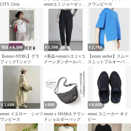
CITY 23cm
emmiエミジョーゼット
クワンピース
ポロカットワンピー
ス/UVカット0
4,100
3,500
2,100
現在 ¥
¥
¥
【emmi×NYBG】グラ
⭐️美品⭐️emmi⭐️エミ⭐️コ
【emmi atelier】スムー
フィックTシャツ
クーンダンボールパン
スニットプルオーバ
ツ ブラック⭐️0
ー ブルー 美品
3,600
888
8,888
¥
¥
¥
emmi イエロー シャツ
emmi x SHAKA ラウン
emmi スニーカー ネイ
ワンピース
ドショルダーバッグ
ビー