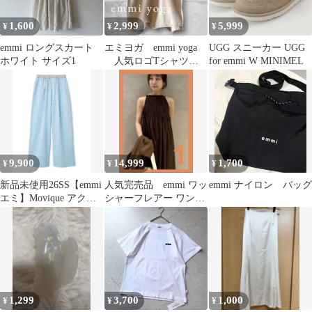
1,600
2,999
5,999
¥
¥
¥
emmi ロングスカート
エミヨガ emmi yoga
UGG スニーカー UGG
ホワイト サイズ1
人気ロゴTシャツ
for emmi W MINIMEL
バックオープン ヨガ
ウェア
9,900
14,999
1,700
¥
¥
¥
新品未使用26SS【emmi
人気完売品 emmi ワッ
emmi ナイロン バッグ
エミ】Movique アクテ
シャーフレアー ワンピ
ィブイージーパンツ
ース ブラウン
1,299
3,700
1,000
¥
¥
¥