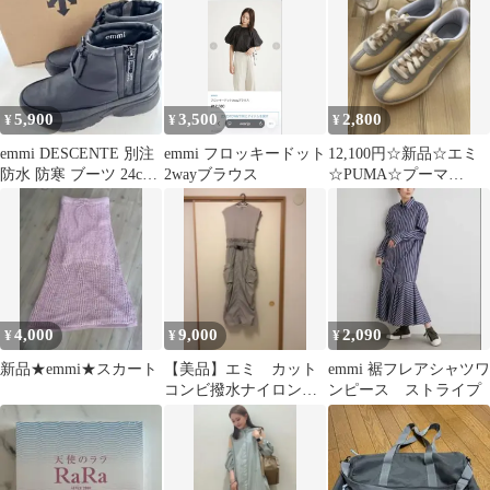
5,900
3,500
2,800
¥
¥
¥
emmi DESCENTE 別注
emmi フロッキードット
12,100円☆新品☆エミ
防水 防寒 ブーツ 24cm
2wayブラウス
☆PUMA☆プーマ
ブラック
☆EMMI☆スニーカー
☆24cm
4,000
9,000
2,090
¥
¥
¥
新品★emmi★スカート
【美品】エミ カット
emmi 裾フレアシャツワ
コンビ撥水ナイロンワ
ンピース ストライプ
ンピース 切り替え
ドッキング ベルト