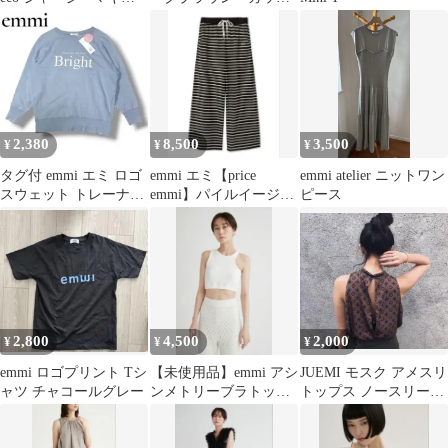
スカート
付
2,380
8,500
3,500
¥
¥
¥
タグ付 emmi エミ ロゴ
emmi エミ【price
emmi atelier ニットワン
スウェット トレーナー
emmi】パイルイージー
ピース
ブルー F オーバーサ
パンツ（BLK）新品タ
イズ
グ付
2,800
4,500
2,000
¥
¥
¥
emmi ロゴプリント Tシ
【未使用品】emmi アシ
JUEMI モスク アメスリ
ャツ チャコールグレー
ンメトリーブラトップ
トップス ノースリーブ
ホワイト onesize
チャイナ ホルターネッ
ク