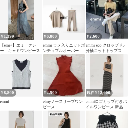
1,399
6,800
2,600
¥
¥
¥
【emi+】エミ グレ
emmi ラメ入りニットポ
emmi eco クロップド5
ー キャミワンピース
ンチョプルオーバー＋
分袖ニットトップス
リブニットパンツ セ
半袖 カットソー ミ
ットアップ
ニT
8,800
2,500
12,000
¥
¥
現在 ¥
emmi
eimyノースリーブワン
emmiロゴカップ付きパ
ピース
イルワンピース 新品未
使用タグ付き