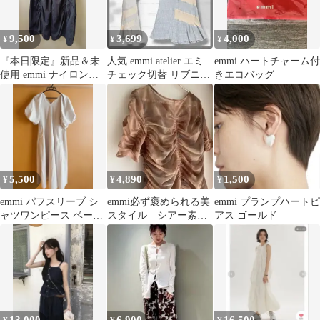
9,500
3,699
4,000
¥
¥
¥
『本日限定』新品＆未
人気 emmi atelier エミ
emmi ハートチャーム付
使用 emmi ナイロンロ
チェック切替 リブニッ
きエコバッグ
ングスカート
ト ロングワンピース
5,500
4,890
1,500
¥
¥
¥
emmi パフスリーブ シ
emmi必ず褒められる美
emmi プランプハートピ
ャツワンピース ベージ
スタイル シアー素材
アス ゴールド
ュ
半袖 ロングワンピース