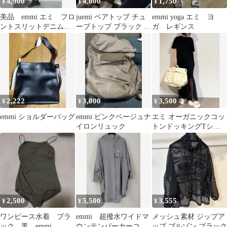
4,900
4,000
1,750
¥
¥
¥
美品 emmi エミ フロ
juemi ベアトップ チュ
emmi yoga エミ ヨ
ントスリットデニムス
ーブトップ ブラック 総
ガ レギンス
カート ライトブルー
柄
24ss
2,222
3,000
3,500
¥
¥
¥
emmi ショルダーバッグ
emmi ピンクベージュナ
エミ オーガニックコッ
イロンリュック
トンドッキングTシャ
ツワンピース emmi
2,500
5,500
3,555
¥
¥
¥
ワンピース水着 ブラ
emmi 超撥水ワイドマ
メッシュ素材 ジップア
ック 黒 emmi
ウンテンパーカーコー
ップ ブルゾン ブラック