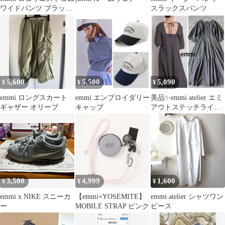
ワイドパンツ ブラック
スラックスパンツ
0
5,600
5,500
5,090
¥
¥
¥
emmi ロングスカート
emmi エンブロイダリー
美品✨emmi atelier エミ
ギャザー オリーブ
キャップ
アウトステッチライン
カットワンピース M
3,500
4,999
1,600
¥
¥
¥
emmi x NIKE スニーカ
【emmi×YOSEMITE】
emmi atelier シャツワン
ー
MOBILE STRAP ピンク
ピース