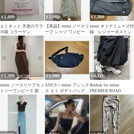
2,499
2,980
1,300
¥
¥
¥
エミネット 天使のララ
【美品】emmi ノースリ
emmi オトナミューズ付
10袋 コラーゲン
ーブ シャツ ワンピース
録 レジャーボストン
ロング 淡グリーン マキ
シ丈
5,300
2,980
4,111
¥
¥
¥
emmi ノースリーブカッ
ASICS × emmi アシック
Reebok for emmi
トソーワンピース 新品
ス エミ ボディバッグ
PREMIER ROAD
タグ付き
ウエストバッグ バッグ
CONTROL