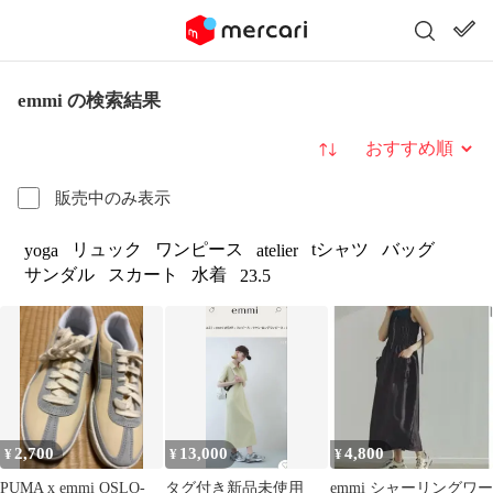
emmi の検索結果
並び替え
販売中のみ表示
リュック
ワンピース
tシャツ
バッグ
yoga
atelier
サンダル
スカート
水着
23.5
2,700
13,000
4,800
¥
¥
¥
PUMA x emmi OSLO-
タグ付き新品未使用
emmi シャーリングワー