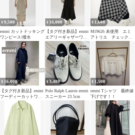
9,500
16,000
1,600
¥
¥
¥
emmi カットドッキング
【タグ付き新品】emmi
M19626 未使用 エミ
ワンピース/撥水
エアリーギャザーワン
アトリエ チェックド
ピース
ッキングノースリーブ
ブラウス 黒0
16,000
3,480
1,500
¥
¥
¥
【タグ付き新品】emmi
Polo Ralph Lauren emmi
emmi Tシャツ 最終値
フーディーカットワン
スニーカー 23.5cm
下げです！！
ピース ネイビー