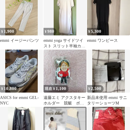
1,900
980
5,300
¥
¥
¥
emmi イージーパンツ
emmi yoga サイドツイ
emmi ワンピース
スト スリット半袖カッ
トソー ライトグレー
10,800
1,100
2,500
¥
現在 ¥
¥
ASICS for emmi GEL-
遠藤エミ アクスタキー
新品未使用 emmi サニ
NYC
ホルダー 競艇 ボー
タリーショーツM
トレース 非売品 住之
江