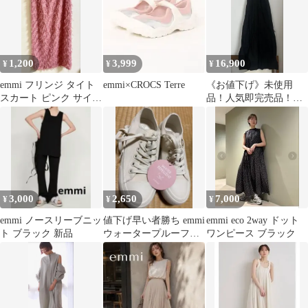
1,200
3,999
16,900
¥
¥
¥
emmi フリンジ タイト
emmi×CROCS Terre
《お値下げ》未使用
スカート ピンク サイズ
品！人気即完売品！
0
emmi ワンピース ブラ
ック 1
3,000
2,650
7,000
¥
¥
¥
emmi ノースリーブニッ
値下げ早い者勝ち emmi
emmi eco 2way ドット
ト ブラック 新品
ウォータープルーフス
ワンピース ブラック
ニーカー 撥水加工デザ
イン 23