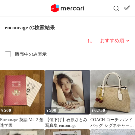
encourage の検索結果
並び替え
販売中のみ表示
500
500
6,750
¥
¥
¥
Encourage 英語 Vol.2 創
【値下げ】石原さとみ
COACH コーチ ハンド
造学園
写真集 encourage
バッグ シグネチャー
58310 PVC レザー