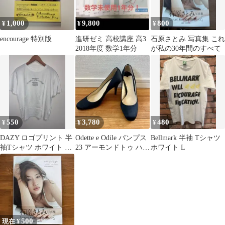
1,000
9,800
800
¥
¥
¥
encourage 特別版
進研ゼミ 高校講座 高3
石原さとみ 写真集 これ
2018年度 数学1年分
が私の30年間のすべて
550
3,780
480
¥
¥
¥
DAZY ロゴプリント 半
Odette e Odile パンプス
Bellmark 半袖 Tシャツ
袖Tシャツ ホワイト M
23 アーモンドトゥ ハイ
ホワイト L
サイズ
ヒール 日本製
500
現在 ¥