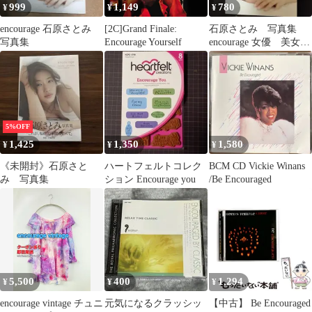
999
1,149
780
¥
¥
¥
encourage 石原さとみ
[2C]Grand Finale:
石原さとみ 写真集
写真集
Encourage Yourself
encourage 女優 美女
かわいい 水着 グラ
ビア
5%OFF
1,425
1,350
1,580
¥
¥
¥
《未開封》石原さと
ハートフェルトコレク
BCM CD Vickie Winans
み 写真集
ション Encourage you
/Be Encouraged
5,500
400
1,294
¥
¥
¥
encourage vintage チュニ
元気になるクラッシッ
【中古】 Be Encouraged