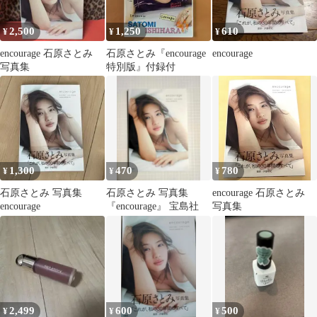
2,500
1,250
610
¥
¥
¥
encourage 石原さとみ
石原さとみ『encourage
encourage
写真集
特別版』付録付
1,300
470
780
¥
¥
¥
石原さとみ 写真集
石原さとみ 写真集
encourage 石原さとみ
encourage
『encourage』 宝島社
写真集
2,499
600
500
¥
¥
¥