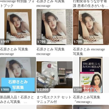
⭐︎encourage 特別版 フォ
石原さとみ 写真集
行動変容をうながす看
トブック
encourage
護 患者の生きがいを支
えるEASEプログラム
医学書院 中古
999
700
700
¥
¥
¥
石原さとみ 写真集
石原さとみ 写真集
石原さとみ encourage
encourage
encourage
写真集
900
2,000
500
¥
¥
¥
新品購入品！石原さと
まつ毛エクステ セット
石原さとみ写真集
みさん写真集
マニュアル付
『encourage』
encourage