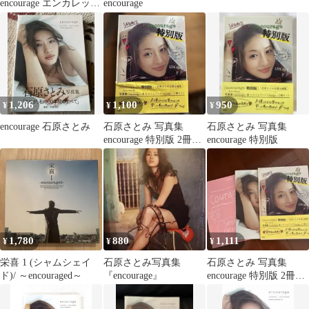
encourage エンカレッジ
encourage
宝島社
1,206
1,100
950
¥
¥
¥
encourage 石原さとみ
石原さとみ 写真集
石原さとみ 写真集
encourage 特別版 2冊セ
encourage 特別版
ット
1,780
880
1,111
¥
¥
¥
栄喜 1 (シャムシェイ
石原さとみ写真集
石原さとみ 写真集
ド)/ ～encouraged～
『encourage』
encourage 特別版 2冊セ
ット