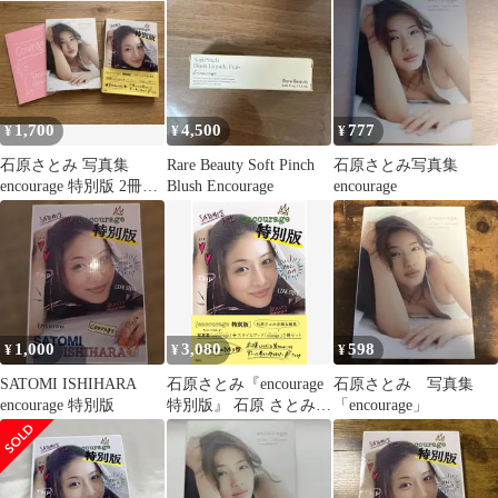
1,700
4,500
777
¥
¥
¥
石原さとみ 写真集
Rare Beauty Soft Pinch
石原さとみ写真集
encourage 特別版 2冊セ
Blush Encourage
encourage
ット
1,000
3,080
598
¥
¥
¥
SATOMI ISHIHARA
石原さとみ『encourage
石原さとみ 写真集
encourage 特別版
特別版』 石原 さとみ
「encourage」
(中古)