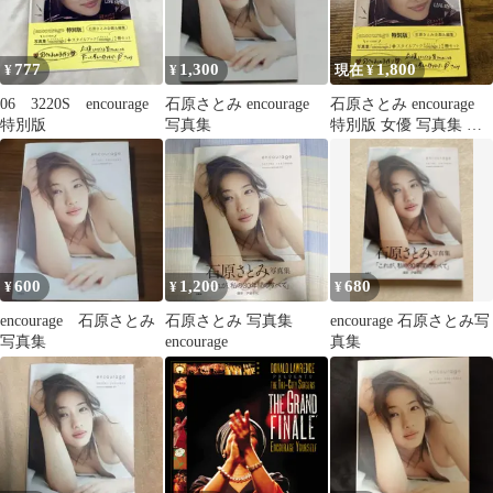
777
1,300
1,800
¥
¥
現在 ¥
06 3220S encourage
石原さとみ encourage
石原さとみ encourage
特別版
写真集
特別版 女優 写真集 ス
タイルブック 宝島社
600
1,200
680
¥
¥
¥
encourage 石原さとみ
石原さとみ 写真集
encourage 石原さとみ写
写真集
encourage
真集