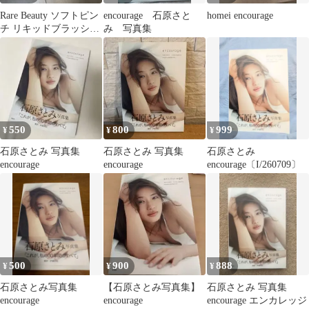
Rare Beauty ソフトピン
encourage 石原さと
homei encourage
チ リキッドブラッシュ
み 写真集
ENCOURAGE
550
800
999
¥
¥
¥
石原さとみ 写真集
石原さとみ 写真集
石原さとみ
encourage
encourage
encourage〔I/260709〕
500
900
888
¥
¥
¥
石原さとみ写真集
【石原さとみ写真集】
石原さとみ 写真集
encourage
encourage
encourage エンカレッジ