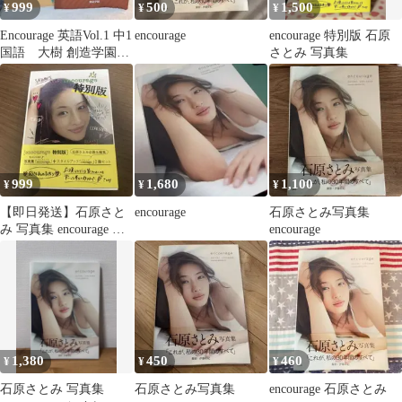
999
500
1,500
¥
¥
¥
Encourage 英語Vol.1 中1
encourage
encourage 特別版 石原
国語 大樹 創造学園テ
さとみ 写真集
キスト2教科セット
999
1,680
1,100
¥
¥
¥
【即日発送】石原さと
encourage
石原さとみ写真集
み 写真集 encourage 特
encourage
別版 2冊セット
1,380
450
460
¥
¥
¥
石原さとみ 写真集
石原さとみ写真集
encourage 石原さとみ