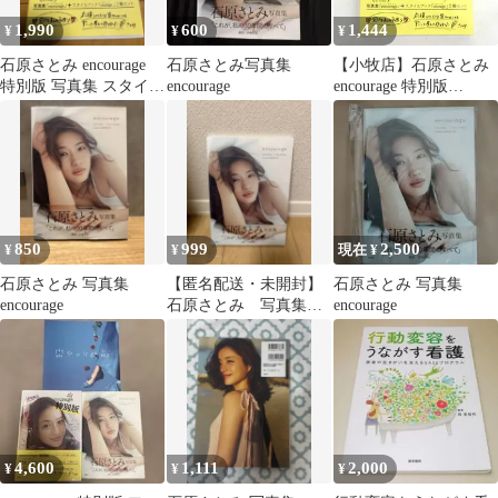
1,990
600
1,444
¥
¥
¥
石原さとみ encourage
石原さとみ写真集
【小牧店】石原さとみ
特別版 写真集 スタイル
encourage
encourage 特別版
ブック 2冊セット
【PI209-5624】
850
999
2,500
¥
¥
現在 ¥
石原さとみ 写真集
【匿名配送・未開封】
石原さとみ 写真集
encourage
石原さとみ 写真集
encourage
encourage
4,600
1,111
2,000
¥
¥
¥