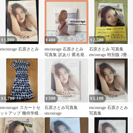
1,000
400
2,500
¥
¥
¥
encourage 石原さとみ
encourage 石原さとみ
石原さとみ 写真集
写真集 訳あり 匿名発送
encourage 特別版 2冊セ
いしはらさとみ女優中
ット
古品
1,780
500
1,100
¥
¥
¥
encourager スカートセ
石原さとみ写真集
encourage 石原さとみ
ットアップ 幾何学模様
encourage
写真集
サイズ64