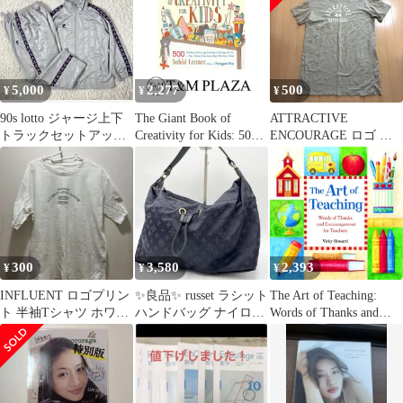
5,000
2,277
500
¥
¥
¥
90s lotto ジャージ上下
The Giant Book of
ATTRACTIVE
トラックセットアップ
Creativity for Kids: 500
ENCOURAGE ロゴ 半
サイドラインロゴ Y2K
Activities to Encourage
袖 カットソーワンピー
Creativity in Kids Ages 2
ス
to 12--Play, Pretend,
Draw…
300
3,580
2,393
¥
¥
¥
INFLUENT ロゴプリン
✨良品✨ russet ラシット
The Art of Teaching:
ト 半袖Tシャツ ホワイ
ハンドバッグ ナイロン
Words of Thanks and
ト
ネイビー おしゃれ
Encouragement for
Teachers