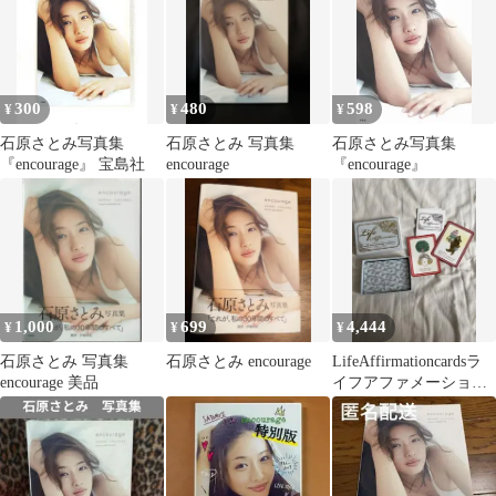
300
480
598
¥
¥
¥
石原さとみ写真集
石原さとみ 写真集
石原さとみ写真集
『encourage』 宝島社
encourage
『encourage』
1,000
699
4,444
¥
¥
¥
石原さとみ 写真集
石原さとみ encourage
LifeAffirmationcardsラ
encourage 美品
イフアファメーション
カード オラクル