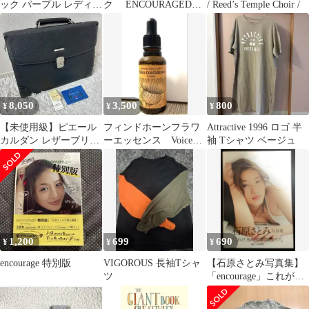
ック パープル レディー
ク ENCOURAGED
/ Reed’s Temple Choir /
ス
BY CLASSIC
8,050
3,500
800
¥
¥
¥
【未使用級】ピエール
フィンドホーンフラワ
Attractive 1996 ロゴ 半
カルダン レザーブリー
ーエッセンス Voice
袖 Tシャツ ベージュ
フケース 鍵付き シボ革
Confidence
ブラック
1,200
699
690
¥
¥
¥
encourage 特別版
VIGOROUS 長袖Tシャ
【石原さとみ写真集】
ツ
「encourage」これが私
の30年間のすべて