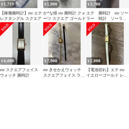
1,710
1,900
3,700
¥
¥
¥
【稼働腕時計】ete エテ
か*な様 ete 腕時計 クォ
エテ 腕時計 ete ソー
レクタングル スクエア
ーツ スクエア ゴールド
ラー 時計 ソーラー
ウォッチ スクエア
レザー
6,000
7,900
2,000
¥
¥
¥
ete スクエアフェイス
ete きせかえウォッチ
【電池切れ】エテ ete
ウォッチ 腕時計
スクエアフェイス ラデ
イエローゴールド レク
ィアントカット ベル
タンギュラー 2針
ト2本つき