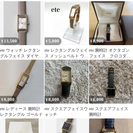
ッチ
ッチ
腕時計 レザー ゴールド
13,500
5,000
8,900
¥
¥
¥
ete ウォッチ レクタン
ete レクタングルフェイ
ete 腕時計 オクタゴン
グルフェイス ダイヤモ
ス メッシュベルト ウォ
フェイス クロコダイ
ンド グレージュ
ッチ レディース ゴール
ル レザーベルト
ド
8,000
8,000
6,000
¥
¥
¥
ete レディース 腕時計
ete スクエアフェイスウ
ete スクエアフェイス
レクタングル ゴールド
ォッチ
腕時計