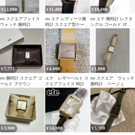
12,000
11,400
10,000
¥
¥
¥
ete スクエアフェイス
ete エテ レディース腕
ete エテ 腕時計 レクタ
ウォッチ 腕時計
時計 スクエア型ケース
ングル ゴールド 1Pダ
ネイビー文字盤 ローズ
イヤ レディース 電池交
ゴールド 革ベルト新品
換済
交換済み 上品きれいめ
稼働品
7,777
4,000
1,800
¥
¥
¥
ete 腕時計 スクエア ゴ
エテ レザーベルト ス
ete スクエア ウォッチ
ールド ブラウン
クエアフェイス 時計
腕時計 ベージュ
3,980
14,800
5,300
¥
¥
¥