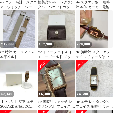
ete エテ 時計 スクエ
極美品✨ ete レクタン
ete スクエア型 腕時
ア ウォッチ ベージ
グル バゲットカッ
計 本体 カーキ 電池あ
ュ 茶色
ト クロコ レザー き
り
せかえウォッチ
17,000
17,900
20,000
¥
¥
¥
ete 時計 カスタマイズ
ete トノーフェイス イ
ete 腕時計 スクエアフ
本革ベルト
エローゴールド メッシ
ェイス チャーム付 ブラ
ュベルト 腕時計 ベルト
ウン
交換済
8,140
6,300
4,380
¥
¥
¥
【中古品】 ETE エテ
ete 腕時計ウォッチ レ
ete エテ レクタングル
SQUARE ANALOG
クタングル フェイス ダ
フェイス 腕時計 ウォッ
QUARTZ WATCH アナ
イヤモンド
チ ゴールド ブラウン