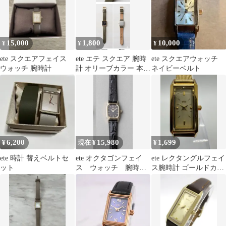
15,000
1,800
10,000
¥
¥
¥
ete スクエアフェイス
ete エテ スクエア 腕時
ete スクエアウォッチ
ウォッチ 腕時計
計 オリーブカラー 本革
ネイビーベルト
ベルト
6,200
15,980
1,699
¥
現在 ¥
¥
ete 時計 替えベルトセ
ete オクタゴンフェイ
ete レクタングルフェイ
ット
ス ウォッチ 腕時
ス腕時計 ゴールドカラ
計 クロコダイルレザ
ー W47
ーベルト 国内