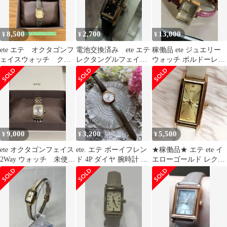
8,500
2,700
13,000
¥
¥
¥
ete エテ オクタゴンフ
電池交換済み ete エテ
稼働品 ete ジュエリー
ェイスウォッチ クロ
レクタングルフェイス
ウォッチ ボルドーレザ
コダイルレザーベルト
腕時計 ゴールド ブラッ
ースクエアフェイス 上
ク
品デザイン
9,000
3,200
5,500
¥
¥
¥
ete オクタゴンフェイス
ete. エテ ボーイフレン
★稼働品★ エテ ete イ
2Way ウォッチ 未使用
ド 4P ダイヤ 腕時計 ブ
エローゴールド レクタ
レザーバンド付き
ラウン ピンクゴールド
ンギュラー 2針