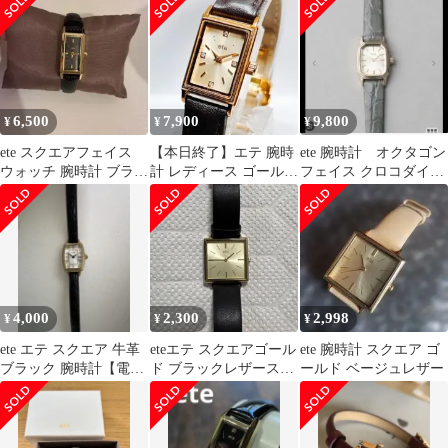
ログ クォーツウォッチ
腕時計 【197-260718-
yn-03-izu】
6,500
7,900
9,800
¥
¥
¥
ete スクエアフェイス
【本日終了】エテ 腕時
ete 腕時計 オクタゴン
ウォッチ 腕時計 ブラッ
計 レディース ゴールド
フェイス クロコダイル
ク
レクタングルフェイス
レザーベルト
ウォッチ
4,000
2,300
2,998
¥
¥
¥
ete エテ スクエア 牛革
eteエテ スクエアゴール
ete 腕時計 スクエア ゴ
ブラック 腕時計【電池
ド ブラックレザースト
ールド ベージュレザー
交換済み】
ラップ 腕時計