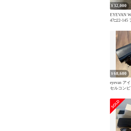
32,000
¥
EYEVAN We
47□22-1
イバン
68,600
¥
eyevan 
セルコンビ
グラス49-2