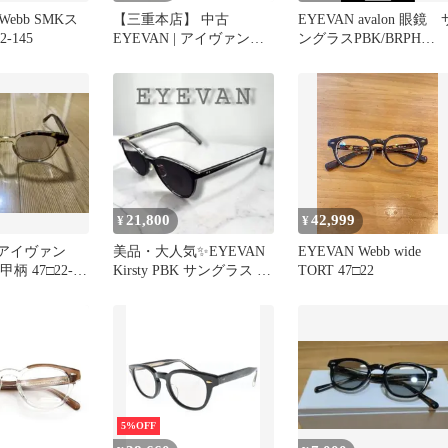
ebb SMKス
【三重本店】 中古
EYEVAN avalon 眼鏡 
2-145
EYEVAN | アイヴァン
ングラスPBK/BRPH
Webb-CP ウェブ-CP ボス
50□22-145
リントンシェイプ 度入り
メガネ カラー：PBK(ピ
アノブラック) サイズ：
47□22-145 【116】
21,800
42,999
¥
¥
/ アイヴァン
美品・大人気✨EYEVAN
EYEVAN Webb wide
甲柄 47□22-
Kirsty PBK サングラス 純
TORT 47□22
正ケース付 高級
5%OFF