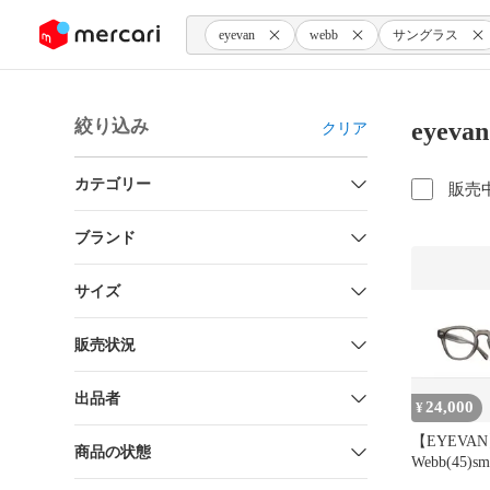
ンツにスキップ
eyevan
webb
サングラス
絞り込み
eyev
クリア
カテゴリー
販売
ブランド
サイズ
販売状況
出品者
24,000
¥
【EYEVA
商品の状態
Webb(45)sm