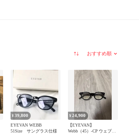
並び替え
39,800
24,900
¥
¥
EYEVAN WEBB
【EYEVAN】
51Size サングラス仕様
Webb（45）-CP ウェブ
PBK