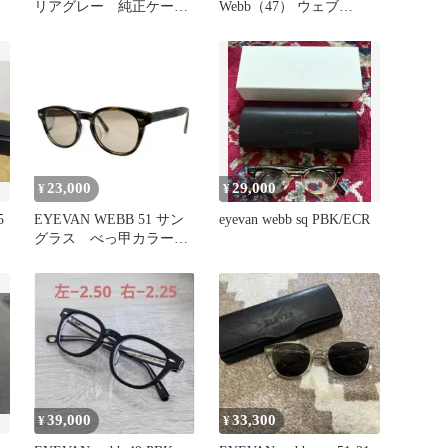
リアグレー 純正ケース
Webb（47） ウェブ
付き
BR/CRL
23,000
29,000
¥
¥
5
EYEVAN WEBB 51 サン
eyevan webb sq PBK/ECR
ン
グラス べっ甲カラー
アイヴァン
39,000
33,300
¥
¥