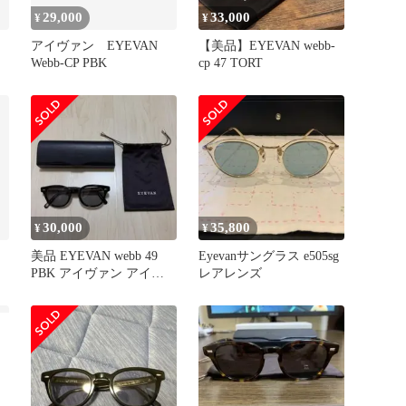
29,000
33,000
¥
¥
アイヴァン EYEVAN
【美品】EYEVAN webb-
Webb-CP PBK
cp 47 TORT
30,000
35,800
¥
¥
ン
美品 EYEVAN webb 49
Eyevanサングラス e505sg
PBK アイヴァン アイウ
レアレンズ
ェア