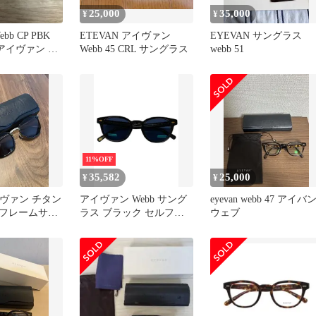
25,000
35,000
¥
¥
bb CP PBK
ETEVAN アイヴァン
EYEVAN サングラス
45 アイヴァン ア
Webb 45 CRL サングラス
webb 51
11%OFF
35,582
25,000
¥
¥
アイヴァン チタン
アイヴァン Webb サング
eyevan webb 47 アイバ
フレームサン
ラス ブラック セルフレ
ウェブ
2
ーム フルリム ウェリン
トン ITB66NJOOYKK