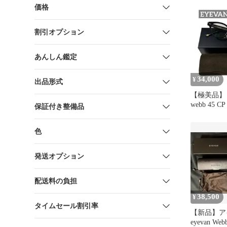
価格
割引オプション
あんしん鑑定
34,000
¥
出品形式
【極美品】 
webb 45 
保証付き整備品
色
発送オプション
配送料の負担
38,500
¥
タイムセール割引率
【新品】ア
eyevan Web