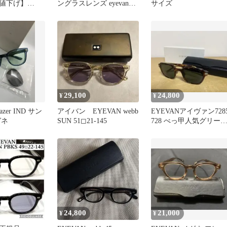
円値下げ】
ングラスレンズ eyevan
サイズ
ebb（45）
webb 3
29,100
24,800
¥
¥
azer IND サン
アイバン EYEVAN webb
EYEVANアイヴァン728
ガネ
SUN 51◻︎21-145
728 べっ甲人気グリー
緑レンズWEBBウェブ
24,800
21,000
¥
¥