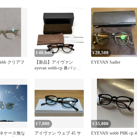
レー 偏光レンズ
40,800
28,500
¥
¥
Webb クリアフ
【新品】アイヴァン
EYEVAN Sadler
eyevan webb-cp 鼻パッド
付き べっ甲柄【未使用】
7,000
35,000
¥
¥
ネケース無な
アイヴァン ウェブ 45 サ
EYEVAN webb PBK cp 4