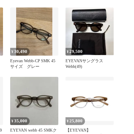
甲柄
30,490
29,500
¥
¥
Eyevan Webb-CP SMK 45
EYEVANサングラス
サイズ グレー
Webb(49)
35,000
25,800
¥
¥
9
EYEVAN webb 45 SMKク
【EYEVAN】