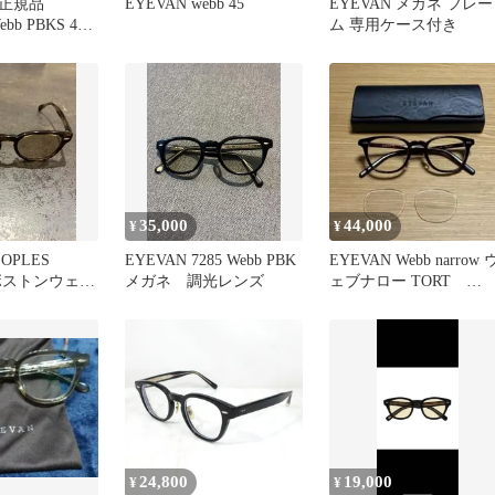
正規品
EYEVAN webb 45
EYEVAN メガネ フレー
bb PBKS 49
ム 専用ケース付き
レーレンズ
35,000
44,000
¥
¥
EOPLES
EYEVAN 7285 Webb PBK
EYEVAN Webb narrow 
 ボストンウェリ
メガネ 調光レンズ
ェブナロー TORT
ングラス
TORTOISE
24,800
19,000
¥
¥