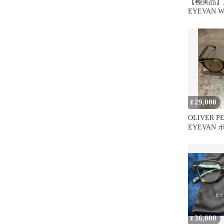
【極美品】
EYEVAN We
新品調光グ
29,000
¥
OLIVER P
EYEVAN
ントン サ
36,000
¥