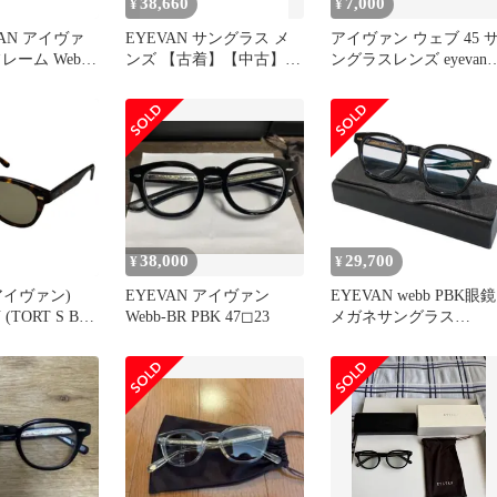
38,660
7,000
¥
¥
VAN アイヴァ
EYEVAN サングラス メ
アイヴァン ウェブ 45 
レーム Webb
ンズ 【古着】【中古】
ングラスレンズ eyevan
 ウェブ ブロウ
【送料無料】
webb 2
BR/CRL ブ
リスタル
38,000
29,700
¥
¥
(アイヴァン)
EYEVAN アイヴァン
EYEVAN webb PBK眼鏡
 (TORT S BR)
Webb-BR PBK 47◻︎23
メガネサングラス
ン サングラス
8069000143799
1-145 ブラウン
鏡 ブラウンレ