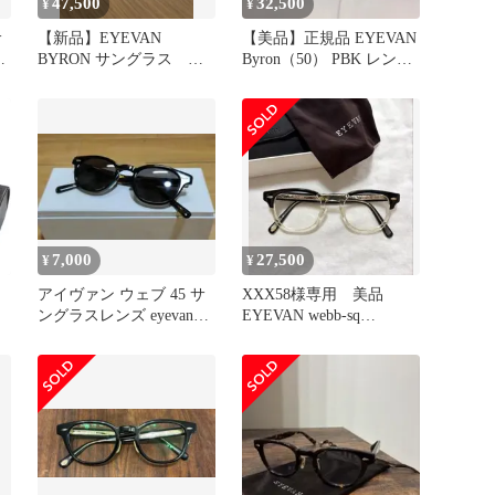
47,500
32,500
¥
¥
サ
【新品】EYEVAN
【美品】正規品 EYEVAN
BYRON サングラス 偏
Byron（50） PBK レンズ
光レンズ
カラー：GRAY
7,000
27,500
¥
¥
アイヴァン ウェブ 45 サ
XXX58様専用 美品
ングラスレンズ eyevan
EYEVAN webb-sq
webb 1
PBK/ECR