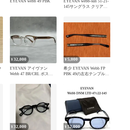
EYEVAN webb 49 PBK
EYEVAN webb-sun 51-21-
145サングラス クリアフ
レーム
32,000
5,000
¥
¥
ウ
EYEVAN アイヴァン
希少 EYEVAN Webb FP
Webb 47 BR/CRL ボスト
PBK 49の左右テンプルの
ン メガネ 日本製
み
32,000
52,000
¥
¥