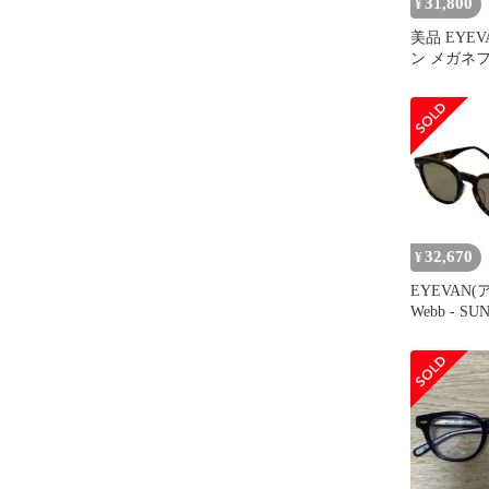
31,800
¥
美品 EYE
ン メガネフ
47 日本製
ボスリントン 
ラウン/ク
54000791
32,670
¥
EYEVAN
Webb - SUN
ウェリント
鼈甲 51□2
メガネ 眼
ンズ