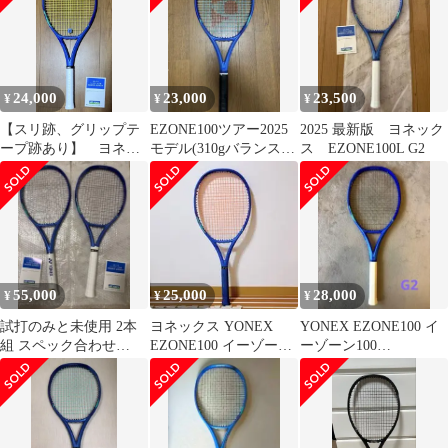
24,000
23,000
23,500
¥
¥
¥
【スリ跡、グリップテ
EZONE100ツアー2025
2025 最新版 ヨネック
ープ跡あり】 ヨネッ
モデル(310gバランス
ス EZONE100L G2
クス イーゾーン100ツ
315ミリ)グリップ3
アー G2
55,000
25,000
28,000
¥
¥
¥
試打のみと未使用 2本
ヨネックス YONEX
‪YONEX EZONE100 イ
組 スペック合わせ
EZONE100 イーゾーン
ーゾーン100
YONEX EZONE 100 G3
100
☆G2‪☆300g‪ ☆美品