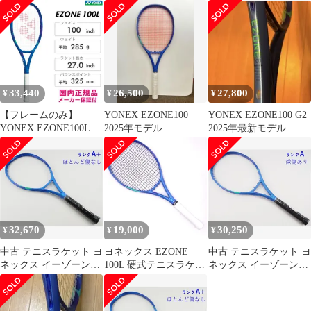
ーゾーン100 ヨネック
ス 08EZ100 テニスラケ
ット 2025 ブラストブル
ー 300g 硬式テニス 人
気
33,440
26,500
27,800
¥
¥
¥
【フレームのみ】
YONEX EZONE100
YONEX EZONE100 G2
YONEX EZONE100L イ
2025年モデル
2025年最新モデル
ーゾーン100L ヨネック
ス 08EZ100L テニスラ
ケット 2025 ブラストブ
ルー 285g 硬式テニス
人気
32,670
19,000
30,250
¥
¥
¥
中古 テニスラケット ヨ
ヨネックス EZONE
中古 テニスラケット ヨ
ネックス イーゾーン
100L 硬式テニスラケッ
ネックス イーゾーン
100 2025年モデル (G2)
ト 2025 イーゾーン
100 2025年モデル (G2)
YONEX EZONE 100
100L G2 YONEX
YONEX EZONE 100
2025 (c26070261c)
2025 (c26050514c)