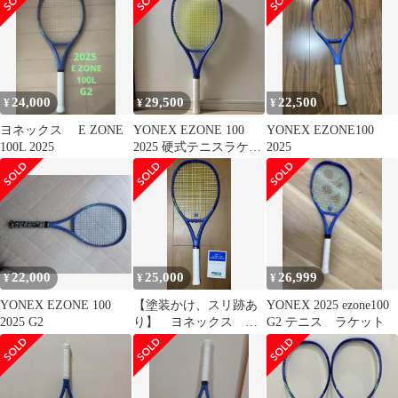
24,000
29,500
22,500
¥
¥
¥
ヨネックス E ZONE
YONEX EZONE 100
YONEX EZONE100
100L 2025
2025 硬式テニスラケッ
2025
ト G2
22,000
25,000
26,999
¥
¥
¥
YONEX EZONE 100
【塗装かけ、スリ跡あ
YONEX 2025 ezone100
2025 G2
り】 ヨネックス イ
G2 テニス ラケット
ーゾーン100ツアー グ
リップ2