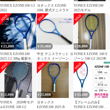
YONEX EZONE100 G3
ヨネックス EZONE
YONEX EZONE100
2022
100L 硬式テニスラケッ
2025モデル
ト 2025 イーゾーン
100L G2 YONEX
21,000
31,460
28,000
¥
¥
¥
YONEX EZONE100
中古 テニスラケット ヨ
YONEX EZONE 100 E
2025 G2 300g 最新モデ
ネックス イーゾーン
ゾーン 100 G2 2025年
ル 人気
100エル 2025年モデル
(G2) YONEX EZONE
100L 2025 (c26070460c)
11,000
25,000
33,440
¥
¥
¥
YONEX 2020年モデ
ヨネックス
【フレームのみ】
ルEZONE 100 G2
EZONE100 2025 B
YONEX EZONE100 イ