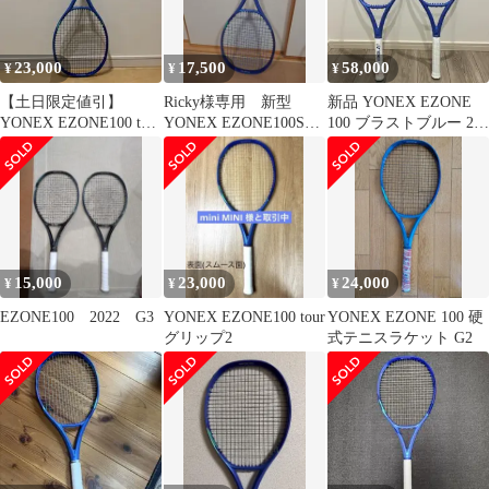
23,000
17,500
58,000
¥
¥
¥
【土日限定値引】
Ricky様専用 新型
新品 YONEX EZONE
YONEX EZONE100 tour
YONEX EZONE100SL
100 ブラストブルー 2本
2025年 グリップ3
硬式 テニスラケット
セット G2
15,000
23,000
24,000
¥
¥
¥
EZONE100 2022 G3
YONEX EZONE100 tour
YONEX EZONE 100 硬
グリップ2
式テニスラケット G2