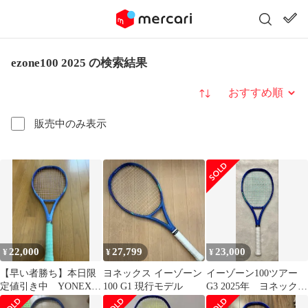
ezone100 2025 の検索結果
並び替え
販売中のみ表示
22,000
27,799
23,000
¥
¥
¥
【早い者勝ち】本日限
ヨネックス イーゾーン
イーゾーン100ツアー
定値引き中 YONEX
100 G1 現行モデル
G3 2025年 ヨネックス
EZONE100TOUR G2
08EZ10TR