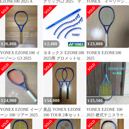
EZONE100 2025 A
グリップG2 2025 テニ
YONEX イーゾーン
スラケットヨネックス
100ツアー ブラストブ
ルー 310g
08EZ10TR 2025SS
硬式テニス ヨネック
ス EZONE100TOUR
26,000
2,480
23,000
¥
¥
¥
YONEX EZONE100 イ
ヨネックス EZONE100
YONEX EZONE100
ーゾーン G3 2025
2025用 グロメットセッ
2025
ト GST-023EX YONEX
テニスラケット用 グロ
メット 交換パーツ 純正
保護パーツ ストリング
保護 EZONE100 100L
100+ 対応
24,900
54,000
25,500
¥
¥
¥
YONEX EZONE イーゾ
美品 YONEX EZONE
YONEX EZONE 100
ーン 100 ツアー 2025
100 TOUR 2本セット
2025 硬式テニスラケッ
G3
G2
ト G2