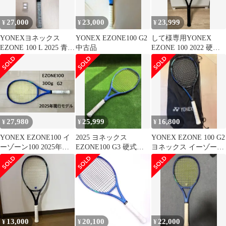
27,000
23,000
23,999
¥
¥
¥
YONEXヨネックス
YONEX EZONE100 G2
して様専用YONEX
EZONE 100 L 2025 青
中古品
EZONE 100 2022 硬式
グリップサイズ1
テニスラケット G2 黒
27,980
25,999
16,800
¥
¥
¥
‪YONEX EZONE100 イ
2025 ヨネックス
YONEX EZONE 100 G2
ーゾーン100 2025年
EZONE100 G3 硬式テ
ヨネックス イーゾーン
ニスラケット
100
13,000
20,100
22,000
¥
¥
¥