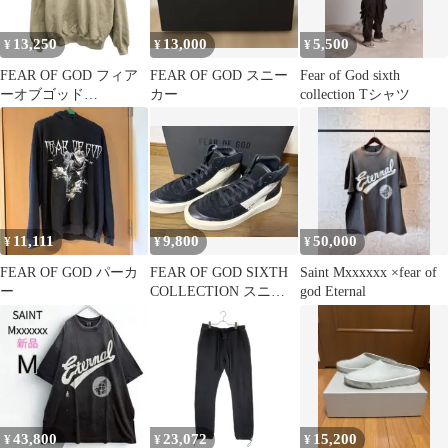
13,250
13,000
5,500
¥
¥
¥
FEAR OF GOD フィア
FEAR OF GOD スニー
Fear of God sixth
ーオブゴッド
カー
collection Tシャツ
ETERNAL スウェット
プルオーバー ベージュ
M
11,111
9,800
50,000
¥
¥
¥
FEAR OF GOD パーカ
FEAR OF GOD SIXTH
Saint Mxxxxxx ×fear of
ー
COLLECTION スニー
god Eternal
カー
43,800
23,072
15,200
¥
¥
¥