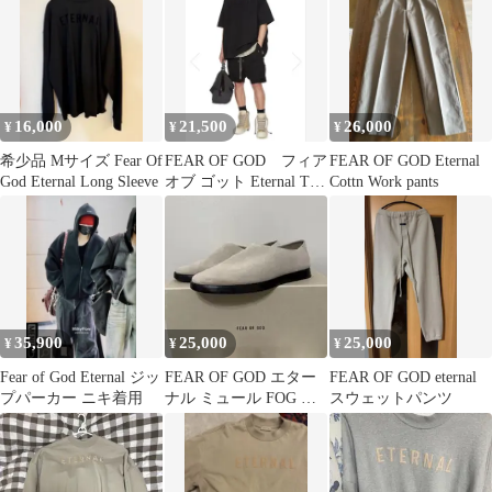
16,000
21,500
26,000
¥
¥
¥
希少品 Mサイズ Fear Of
FEAR OF GOD フィア
FEAR OF GOD Eternal
God Eternal Long Sleeve
オブ ゴット Eternal T
Cottn Work pants
新品未使用
35,900
25,000
25,000
¥
¥
¥
Fear of God Eternal ジッ
FEAR OF GOD エター
FEAR OF GOD eternal
プパーカー ニキ着用
ナル ミュール FOG フ
スウェットパンツ
ィアオブゴッド 革靴