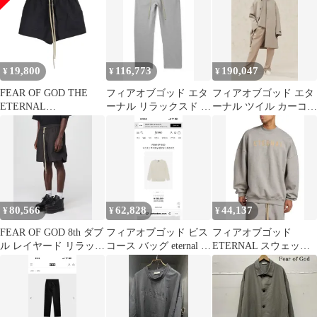
ターナル 7th 8th
ル XLサイズ
19,800
116,773
190,047
¥
¥
¥
FEAR OF GOD THE
フィアオブゴッド エタ
フィアオブゴッド エタ
ETERNAL
ーナル リラックスド ス
ーナル ツイル カーコー
COLLECTION SHORT
ウェットパンツ グレー
ト ダスティ コンクリー
BLACK サイズM フィ
ト
アオブゴッド ザエター
ナルコレクション ナイ
ロン ショートパンツ 大
名店
80,566
62,828
44,137
¥
¥
¥
FEAR OF GOD 8th ダブ
フィアオブゴッド ビス
フィアオブゴッド
ル レイヤード リラック
コース バッグ eternal エ
ETERNAL スウェット
スド ショーツ ハーフパ
ンボス スウェット XL
グレー L
ンツ FEAR OF GOD(フ
ィアオブゴッド) 7th エ
ターナル