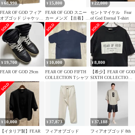
68,990
15,800
22,000
¥
¥
¥
FEAR OF GOD フィア
FEAR OF GOD スニー
セントマイケル Fear
オブゴッド ジャケット
カー メンズ 【古着】
of God Eternal T-shirt
ベージュ サイズ:L | ス
【中古】【送料無料】
タンドカラー フルジッ
プ カラーデニム ジャケ
ット | THE ETERNAL
COLLECTION | アメリ
カ製 | アウター ブルゾ
ン【メンズ】【中古】
19,700
10,000
8,800
¥
¥
¥
FEAR OF GOD 29cm
FEAR OF GOD FIFTH
【希少】FEAR OF GOD
COLLECTION Tシャツ
SIXTH COLLECTION
TeeLサイズ
10,000
37,873
37,188
¥
¥
¥
【イタリア製】FEAR
フィアオブゴッド
フィアオブゴッド 8th