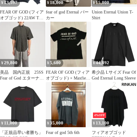
13,597
18,000
15,000
¥
¥
¥
FEAR OF GOD (フィア
fear of god Eternal パー
Union Eternal Union T-
オブゴッド) 22AW THE
カー
Shirt
ETERNAL
COLLECTION
ETERNAL FLEECE エ
ターナル フリース フロ
ントラバーロゴプリン
ト クルーネック スウェ
ット プルオーバートレ
29,800
5,600
44,892
¥
¥
¥
ーナー
美品 国内正規 25SS
FEAR OF GOD (フィア
希少品 Lサイズ Fear Of
Fear of God エターナル
オブゴッド) × Maxfield
God Eternal Long Sleeve
ライン シャツ
L サイズ
4%OFF
11,000
35,000
13,100
¥
¥
¥
「正規品早い者勝ち」
Fear of god 5th 6th
フィアオブゴッド