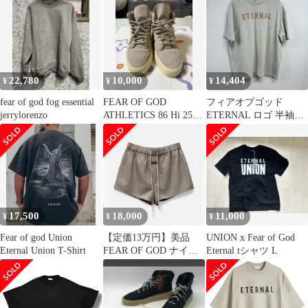
22,780
10,000
14,404
¥
¥
¥
fear of god fog essential
FEAR OF GOD
フィアオブゴッド
jerrylorenzo
ATHLETICS 86 Hi 25セ
ETERNAL ロゴ 半袖T
ンチ
M JS67
17,500
18,000
11,000
¥
¥
¥
Fear of god Union
【定価13万円】美品
UNION x Fear of God
Eternal Union T-Shirt
FEAR OF GOD ナイロ
Eternal tシャツ L
ン ショートパンツ