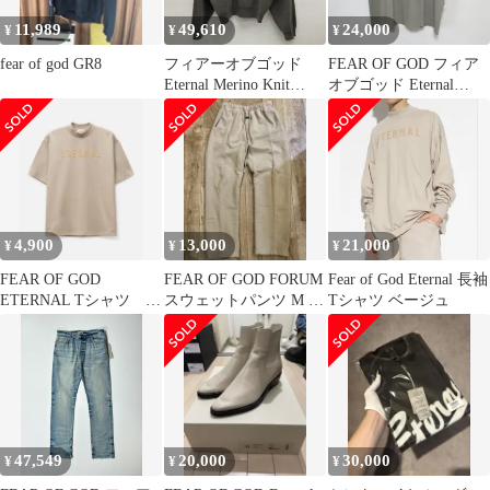
11,989
49,610
24,000
¥
¥
¥
fear of god GR8
フィアーオブゴッド
FEAR OF GOD フィア
Eternal Merino Knit
オブゴッド Eternal
Crewneck バージン ウー
Jersey Tee
ル クルー ネック ニッ
ト メンズ XL
ISItems【USED】【古
着】【中古】50134301
4,900
13,000
21,000
¥
¥
¥
FEAR OF GOD
FEAR OF GOD FORUM
Fear of God Eternal 長袖
ETERNAL Tシャツ フ
スウェットパンツ M エ
Tシャツ ベージュ
ィアオブゴッド size
ターナル 最安値
M
47,549
20,000
30,000
¥
¥
¥