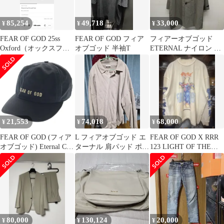
85,254
49,718
33,000
¥
¥
¥
FEAR OF GOD 25ss
FEAR OF GOD フィア
フィアーオブゴッド
Oxford（オックスフォ
オブゴッド 半袖T
ETERNAL ナイロン ス
ード) ドロー ストリン
テンカラー コート メン
グ Eternal パンツ ブラ
ズ - ISItems【USED】
ック
【古着】【中古】
50147555
21,553
74,018
68,000
¥
¥
¥
FEAR OF GOD (フィア
L フィアオブゴッド エ
FEAR OF GOD X RRR
オブゴッド) Eternal Cap
ターナル 肩パッド ポロ
123 LIGHT OF THE
エターナルキャップ 5
スウェットシャツ ベー
WORLD
パネルベースボールキ
ジュ
ャップ 帽子 ブラック
80,000
130,124
20,000
¥
¥
¥