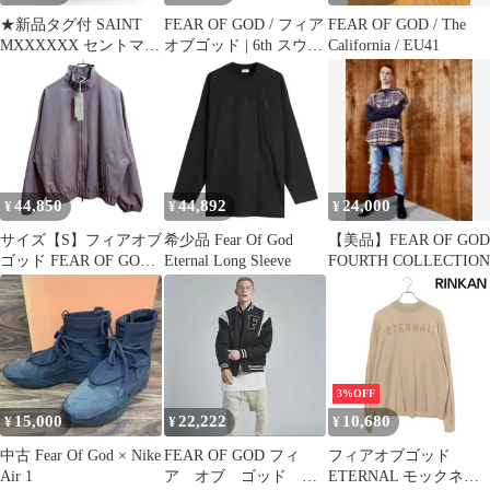
★新品タグ付 SAINT
FEAR OF GOD / フィア
FEAR OF GOD / The
MXXXXXX セントマイ
オブゴッド | 6th スウェ
California / EU41
ケル 半袖T ブラック
ット エターナルパンツ
OS
| M | ブラック | メンズ
44,850
44,892
24,000
¥
¥
¥
サイズ【S】フィアオブ
希少品 Fear Of God
【美品】FEAR OF GOD
ゴッド FEAR OF GOD
Eternal Long Sleeve
FOURTH COLLECTION
25AW／ ETERNAL
WOOL NYLON TRACK
JACKET ／エターナル
ウール ナイロン トラッ
クジャケット FGE30-
013AWNY
3%OFF
8065000228504
15,000
22,222
10,680
¥
¥
¥
中古 Fear Of God × Nike
FEAR OF GOD フィ
フィアオブゴッド
Air 1
ア オブ ゴッド エ
ETERNAL モックネッ