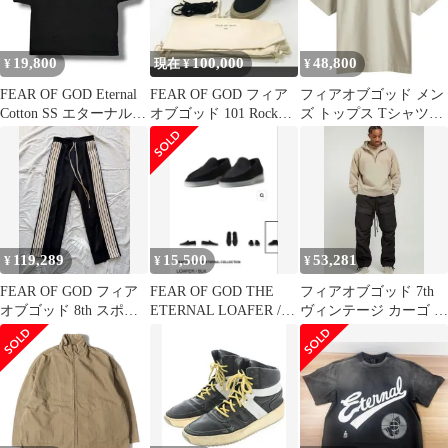
19,800
100,000
48,800
¥
現在 ¥
¥
FEAR OF GOD Eternal
FEAR OF GOD フィア
フィアオブゴッド メン
Cotton SS エターナルコ
オブゴッド 101 Rock
ズ トップス Tシャツ
ットンTシャツ 半袖カ
Tee High
Fear Of God Eternal
ットソー 刺繍ロゴ フィ
TShirt Dove Grey グレ
アオブゴッド ブラック
ー
M （1694M）
119,289
15,500
53,281
¥
¥
¥
FEAR OF GOD フィア
FEAR OF GOD THE
フィアオブゴッド 7th
オブゴッド 8th スポー
ETERNAL LOAFER /
ヴィンテージ カーゴ パ
ツ ナイロン ストライプ
BLK
ンツ ブラック 6TH 8th
リラックスド スウェッ
エターナル ゼニア
トパンツ ブラック 7th