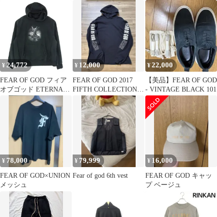
ッセンシャルズ
ク長袖カットソー メン
ズ XS
24,772
12,000
22,000
¥
¥
¥
FEAR OF GOD フィア
FEAR OF GOD 2017
【美品】FEAR OF GOD
オブゴッド ETERNAL
FIFTH COLLECTION
- VINTAGE BLACK 101
エターナル × UNION
【希少】
ユニオン フーディー パ
ーカー グレー系 L【中
古】
78,000
79,999
16,000
¥
¥
¥
FEAR OF GOD×UNION
Fear of god 6th vest
FEAR OF GOD キャッ
メッシュ
プ ベージュ