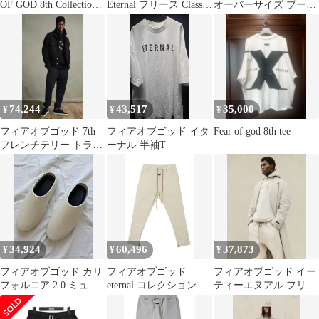
OF GOD 8th Collection
Eternal フリース Classic
オーバーサイズ ブーク
Tシャツ 黒
スウェットパンツ
レ トリミング ジャージ
Cement Lサイズ
Tシャツ FOG
ETERNAL 7th
74,244
43,517
35,000
¥
¥
¥
フィアオブゴッド 7th
フィアオブゴッド イタ
Fear of god 8th tee
フレンチテリー トラッ
ーナル 半袖T
カー ジャケット FEAR
OF GOD イターナル 8th
34,924
60,496
37,873
¥
¥
¥
フィアオブゴッド カリ
フィアオブゴッド
フィアオブゴッド イー
フォルニア 2 0 ミュー
eternal コレクション ナ
ティーエヌアル フリー
ル FEAR OF GOD ミル
イロン ウール スリム
ス リラックスド スウェ
ク フィアオブゴッド イ
パンツ セメント
ットパンツ オートミー