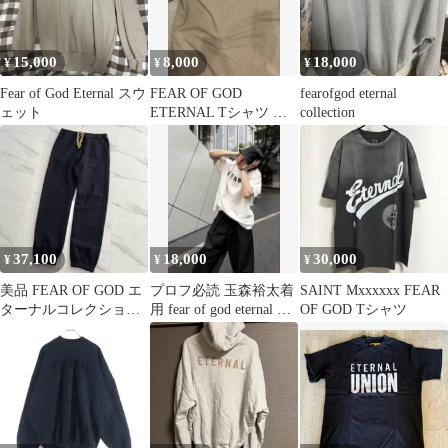
15,000
8,000
18,000
¥
¥
¥
Fear of God Eternal スウ
FEAR OF GOD
fearofgod eternal
ェット
ETERNAL Tシャツ ベ
collection
ージュ
37,100
18,000
30,000
¥
¥
¥
美品 FEAR OF GOD エ
プロフ必読 玉森裕太着
SAINT Mxxxxxx FEAR
ターナルコレクション
用 fear of god eternal T
OF GOD Tシャツ
ブラック スウェットパ
シャツ
ンツ