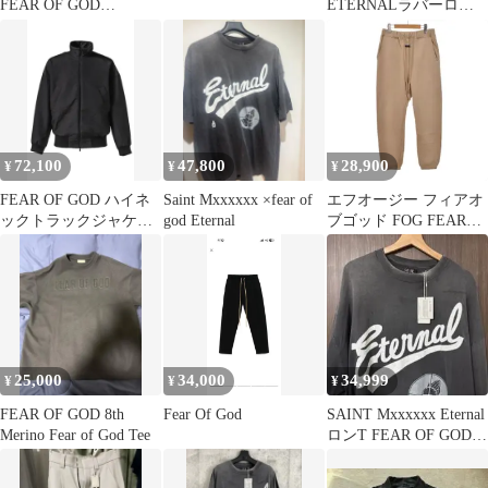
FEAR OF GOD
ETERNALラバーロゴT
ESSENTIALS
シャツ メンズ L
72,100
47,800
28,900
¥
¥
¥
FEAR OF GOD ハイネ
Saint Mxxxxxx ×fear of
エフオージー フィアオ
ックトラックジャケッ
god Eternal
ブゴッド FOG FEAR
ト定価282,700円 S
OF GOD ETERNAL
COLLECTION
SWEATPANT スウェッ
トパンツ イージーパン
ツ XS ベージュ ☆AA★
25,000
34,000
34,999
¥
¥
¥
FEAR OF GOD 8th
Fear Of God
SAINT Mxxxxxx Eternal
Merino Fear of God Tee
ロンT FEAR OF GOD
正規