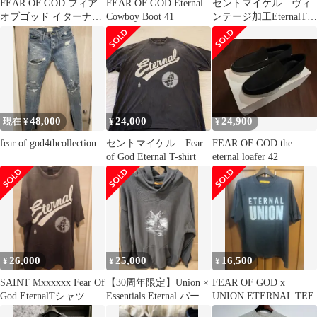
FEAR OF GOD フィア
FEAR OF GOD Eternal
セントマイケル ヴィ
オブゴッド イターナル
Cowboy Boot 41
ンテージ加工EternalTシ
5ポケット デニム ジー
ャツ
ン 5YEAR Indigo 32サ
イズ
48,000
24,000
24,900
現在 ¥
¥
¥
fear of god4thcollection
セントマイケル Fear
FEAR OF GOD the
of God Eternal T-shirt
eternal loafer 42
26,000
25,000
16,500
¥
¥
¥
SAINT Mxxxxxx Fear Of
【30周年限定】Union ×
FEAR OF GOD x
God EternalTシャツ
Essentials Eternal パーカ
UNION ETERNAL TEE
ー