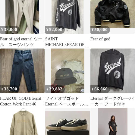
38,000
52,000
50,000
¥
¥
¥
Fear of god eternal ウー
SAINT
Fear of god
ル スーツパンツ
MICHAEL×FEAR OF
GOD Eternal L/Stee
33,700
39,882
66,666
¥
¥
¥
FEAR OF GOD Eternal
フィアオブゴッド
Eternal ダークグレーパ
Cotton Work Pant 46
Eternal ベースボールキ
ーカー フード付き
ャップ