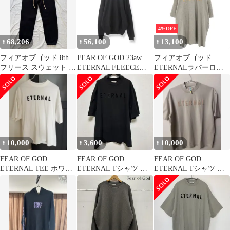
4%OFF
68,206
56,100
13,100
¥
¥
¥
フィアオブゴッド 8th
FEAR OF GOD 23aw
フィアオブゴッド
フリース スウェット フ
ETERNAL FLEECE
ETERNALラバーロゴT
ォーラムパンツ ブラッ
HOODIE BLACK サイ
シャツ メンズ M
ク 7th エターナル FOG
ズL フィアオブゴッド
エターナルフリースフ
ーディー パーカー 大名
店
10,000
3,600
10,000
¥
¥
¥
FEAR OF GOD
FEAR OF GOD
FEAR OF GOD
ETERNAL TEE ホワイ
ETERNAL Tシャツ ブ
ETERNAL Tシャツ ベ
ト M
ラック
ージュ