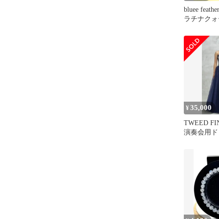
bluee feat
ラチナクォー
35,000
¥
TWEED FI
演奏会用ド