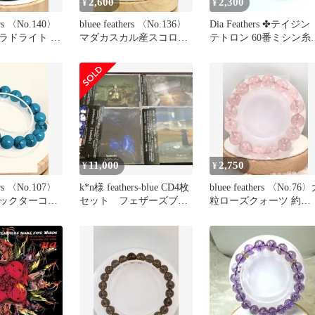
2,600
2,300
¥
¥
hers 〈No.140〉
bluee feathers 〈No.136〉
Dia Feathers ✤テイジン
ラドライト 超
マダカスカル産スコロラ
テトロン 60番ミシン糸
イト約10㍉
442番
11,000
2,750
¥
¥
hers 〈No.107〉
k*n様 feathers-blue CD4枚
bluee feathers 〈No.76
ックターコイ
セット フェザーズブル
粒ローズクォーツ 約
ー
13mm玉