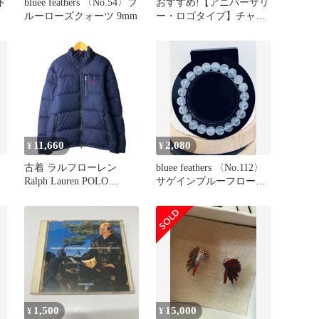
〉ド
bluee feathers 〈No.54〉ブ
おすすめ!【アニバーサリ
ルーローズクォーツ 9mm
ー・ロゴタイプ】チャー
ルズ国王のハイグローブ
のジュート
11,660
2,080
¥
¥
〉
古着 ラルフローレン
bluee feathers 〈No.112〉
Ralph Lauren POLO
サゲインブルーフローラ
RALPH LAUREN ダウン
イト
ジャケット メンズM相
当/eaa600673
1,500
15,000
¥
¥