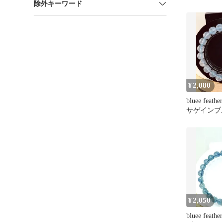
除外キーワード
ス 光沢 タフ
2,080
¥
bluee feat
サゲインブ
イト 約9㍉
2,050
¥
bluee feat