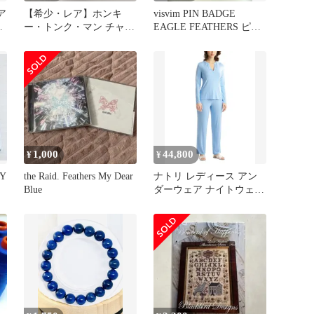
〉ア
【希少・レア】ホンキ
visvim PIN BADGE
ン
ー・トンク・マン チャー
EAGLE FEATHERS ピン
リー・フェーザース
バッジ
1,000
44,800
¥
¥
Y
the Raid. Feathers My Dear
ナトリ レディース アン
Blue
ダーウェア ナイトウェア
Natori Feathers Essentials
Pajama Set Blue Jay ブル
ー