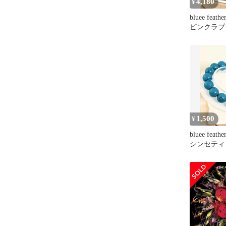
4,180
¥
bluee feat
ピンクラブ
小粒タイプ
1,500
¥
bluee feat
シンセティ
ズ 約12㍉