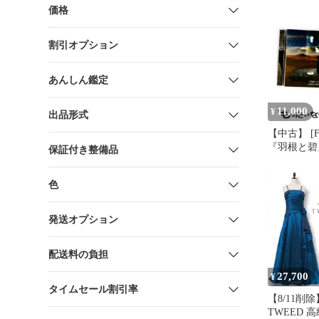
価格
割引オプション
あんしん鑑定
11,000
¥
出品形式
【中古】 [F
『羽根と碧』fe
保証付き整備品
/ /
色
発送オプション
配送料の負担
27,700
¥
タイムセール割引率
【8/11削除
TWEED 