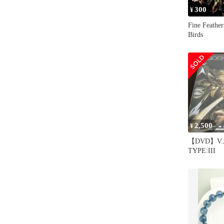
300
¥
Fine Feathe
Birds
2,500
¥
【DVD】V.A
TYPE:III