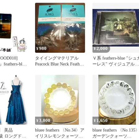
キス ボルト クラシック
スリッポン フェザーズ
ローカットスニーカー ホ
ワイト/ブルー US13/31cm
VN0A45JK6BW
980
2,000
¥
¥
OOD010]
タイイングマテリアル
Ｖ系 feathers-blue "シュ
athers-blue
Peacock Blue Neck Feathers
ーレス" ヴィジュアル系
2袋
アンカフェ
3,000
1,650
¥
¥
】 美品
bluee feathers 〈No.34〉ア
bluee feathers 〈No.135
高級 ロングドレ
イリスレモンクォーツ大
ガーデンクォーツ