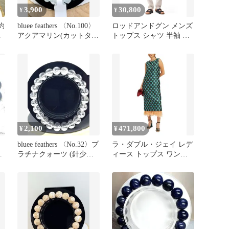
3,900
30,800
¥
¥
〉約
bluee feathers 〈No.100〉
ロッドアンドグン メンズ
リ
アクアマリン(カットタイ
トップス シャツ 半袖 リ
プ)
ネン Rodd Gunn
MenshortSleeve Featherson
Linen Shirt Bluestone
2,100
471,800
¥
¥
〉
bluee feathers 〈No.32〉プ
ラ・ダブル・ジェイ レデ
イ
ラチナクォーツ (針少な
ィース トップス ワンピ
め)
ース La DoubleJ Column
Dress With Feathers
Jacquard Winter Sun
Emerald Jacquar