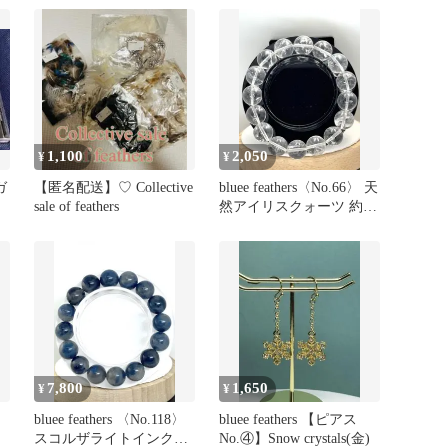
ャケット メンズ M / 550
フィル アウトドア ジャ
ンパー ブルゾン ハイネ
ック フルジップ ブルー
1,100
2,050
¥
¥
ガ
【匿名配送】♡ Collective
bluee feathers〈No.66〉 天
sale of feathers
然アイリスクォーツ 約
13mm
7,800
1,650
¥
¥
〉
bluee feathers 〈No.118〉
bluee feathers 【ピアス
スコルザライトインクォ
No.④】Snow crystals(金)