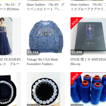
hers 〈No.33〉プ
bluee feathers 〈No.49〉グ
bluee feathers 〈No.83
ツ 約10mm
リーンエピドート 7㍉ 内
イスブルーアクアマリ
径16㌢
美しい
4,444
2,000
¥
¥
NE FEATHERS
Vintage 90s USA Made
HYDE/黑ミサ BIRTHDA
レス ブルー
Sweatshirt Feathers
Blu-ray