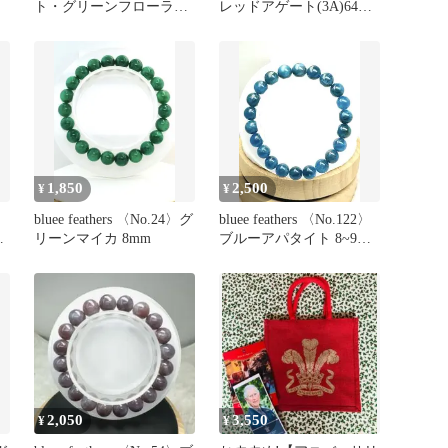
ト・グリーンフローライ
レッドアゲート(3A)64面
ト デザブレ
カット
1,850
2,500
¥
¥
〉
bluee feathers 〈No.24〉グ
bluee feathers 〈No.122〉
ト
リーンマイカ 8mm
ブルーアパタイト 8~9mm
玉
2,050
3,550
¥
¥