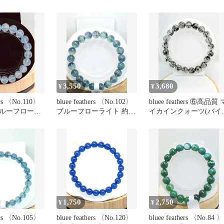
タ 青 13号
玉サイズ
9~10mm
3,550
3,680
¥
¥
hers 〈No.110〉
bluee feathers 〈No.102〉
bluee feathers ⑥高品質 
ルーフローラ
ブルーフローライト 約
イカインクォーツ(バイ
9mm
タイトイン)
1,750
2,750
¥
¥
hers 〈No.105〉
bluee feathers 〈No.120〉
bluee feathers 〈No.84 〉