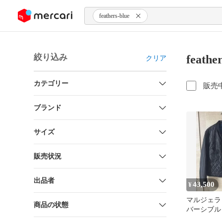
ンツにスキップ
feathers-blue
絞り込み
feath
クリア
カテゴリー
販売
ブランド
サイズ
販売状況
出品者
43,500
¥
マルジェラ 
商品の状態
バーシブル
48