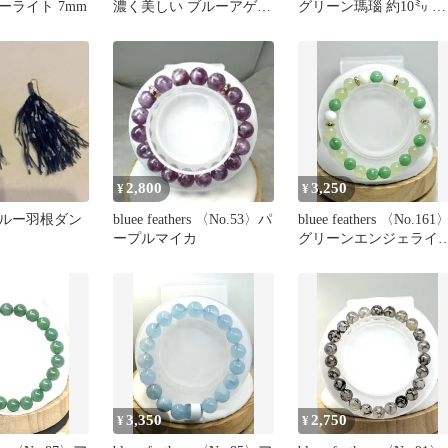
ーライト 7mm
濃く美しい ブルーアゲー
グリーン瑪瑙 約10㍉ 内
ト
径17
2,800
3,250
¥
¥
ルー羽根ダン
bluee feathers 〈No.53〉パ
bluee feathers 〈No.161
ープルマイカ
グリーンエンジェライ
デザブレ
3,350
2,750
¥
¥