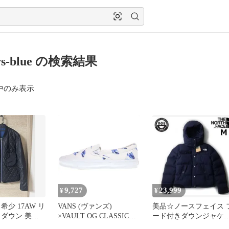
ers-blue の検索結果
中のみ表示
9,727
23,999
¥
¥
希少 17AW リ
VANS (ヴァンズ)
美品☆ノースフェイス 
 ダウン 美品
×VAULT OG CLASSIC
ード付きダウンジャケ
SLIP-ON LX FEATHERS
ト レディースM ネイビ