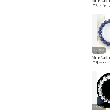
bluee feat
フリカ産 
8mm
5,380
¥
bluee feat
ブルーハッ
10㍉
2,380
¥