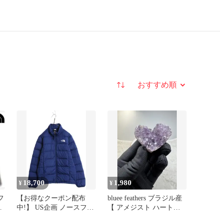
並び替え
18,700
1,980
¥
¥
フ
【お得なクーポン配布
bluee feathers ブラジル産
ッ
中!】 US企画 ノースフェ
【 アメジスト ハート型
ー
イス ナイロン ダウン ジ
】