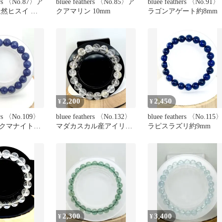
hers 〈No.87〉ア
bluee feathers 〈No.85〉ア
bluee feathers 〈No.91
天然ヒスイ 約
クアマリン 10mm
ラゴンアゲート約8mm
2,200
2,450
¥
¥
hers 〈No.109〉
bluee feathers 〈No.132〉
bluee feathers 〈No.115
クマナイト約
マダカスカル産アイリス
ラピスラズリ約9mm
ハーキマー
2,300
3,400
¥
¥