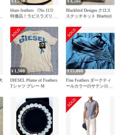
1,750
3,300
¥
¥
bluee feathers 《No.113》
Blackbird Designs クロス
特価品！ラピスラズリ 約
ステッチキット Bluebird
9mm玉
1,500
15,000
¥
¥
〉大
DIESEL Plume of Feathers
Fine Feathers ダークティ
Tシャツ グレー M
ールカラーのサテンロン
グドレス