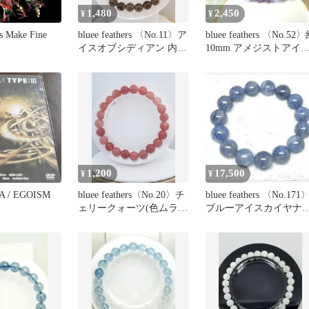
1,480
2,450
¥
¥
rs Make Fine
bluee feathers 〈No.11〉ア
bluee feathers 〈No.52
イスオブシディアン 内径
10mm アメジストアイ
16cm
ス
1,200
17,500
¥
¥
 / EGOISM
bluee feathers〈No.20〉チ
bluee feathers 〈No.171
ェリークォーツ(色ムラ有
ブルーアイスカイヤナ
り玉)
ト大玉14㍉