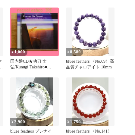
ーツ
1,000
8,580
¥
¥
マ
国内盤CD★功刀 丈
bluee feathers 〈No.69〉高
オ
弘/Kunugi Takehiro■
品質チャロアイト 10mm
Beyond the Sunset
【HUCD10026/458213789
0267】J04912
2,900
1,750
¥
¥
bluee feathers プレナイ
bluee feathers 〈No.141〉