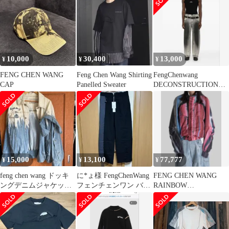
10,000
30,400
13,000
¥
¥
¥
FENG CHEN WANG
Feng Chen Wang Shirting
FengChenwang
CAP
Panelled Sweater
DECONSTRUCTION
WASHED JEANS
15,000
13,100
77,777
¥
¥
¥
feng chen wang ドッキ
に*ょ様 FengChenWang
FENG CHEN WANG
ングデニムジャケッ
フェンチェンワン バイ
RAINBOW
ト Mサイズ
カラー スラックス 韓
DECONSTRUCTED