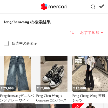
fengchenwang の検索結果
並び替え
販売中のみ表示
29,000
17,000
13,000
¥
¥
¥
Fengchenwangデニムパ
Feng Chen Wang x
Feng Cheng Wang 変形
ンツ グレー ワイド
Converse コンバース
シャツ