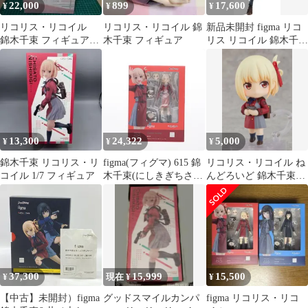
22,000
899
17,600
¥
¥
¥
リコリス・リコイル
リコリス・リコイル 錦
新品未開封 figma リコ
錦木千束 フィギュア
木千束 フィギュア
リス リコイル 錦木千束
ANIPLEX
ノンスケール プラスチ
ック製 塗装済み可動フ
ィギュア
13,300
24,322
5,000
¥
¥
¥
錦木千束 リコリス・リ
figma(フィグマ) 615 錦
リコリス・リコイル ね
コイル 1/7 フィギュア
木千束(にしきぎちさ
んどろいど 錦木千束
と) リコリス・リコイ
1955 フィギュア
ル 完成品 可動フィギュ
ア Amazon&あみあみ&
アニメイト限定 マック
スファクトリー
37,300
15,999
15,500
¥
現在 ¥
¥
【中古】未開封）figma
グッドスマイルカンパ
figma リコリス・リコ