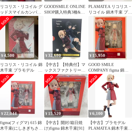
リコリス・リコイル グ
GOODSMILE ONLINE
PLAMATEA リコリス・
ッドスマイルカンパニ
SHOP購入特典3種&ス
リコイル 錦木千束 プラ
ー 1/7 錦木千束
リーブ付属 figma(フィ
モデル
グマ) 錦木千束&井ノ上
たきなセット(にしきぎ
ちさと&いのうえたき
な) リコリス・リコイ
ル 完成品 可動フィギュ
ア マックスファクトリ
4,500
32,680
15,950
¥
¥
¥
ー
リコリス・リコイル 錦
【中古】【特典付】マ
GOOD SMILE
木千束 プラモデル
ックスファクトリー
COMPANY figma 錦木
PLAMATEA
figma 錦木千束＆井ノ
千束 615
上たきなセット リコリ
ス・リコイル リコリコ
[10]
22,044
15,520
6,100
¥
¥
¥
figma(フィグマ) 615 錦
【中古】開封/箱日焼
【中古】プラモデル
木千束(にしきぎちさ
け)figma 錦木千束[91]
PLAMATEA 錦木千束