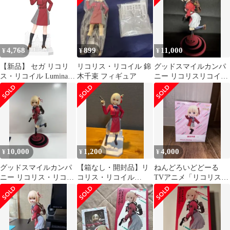
ドスマイルカンパニー
グッスマ GSC
4,768
899
11,000
¥
¥
¥
【新品】 セガ リコリ
リコリス・リコイル 錦
グッドスマイルカンパ
ス・リコイル Luminasta
木千束 フィギュア
ニー リコリスリコイル
錦木千束 1
錦木千束 フィギュア
10,000
1,200
4,000
¥
¥
¥
グッドスマイルカンパ
【箱なし・開封品】リ
ねんどろいどどーる
ニー リコリス・リコイ
コリス・リコイル
TVアニメ「リコリス・
ル 錦木千束 フィギュア
Luminasta 錦木千束 フ
リコイル」錦木千束
ィギュア