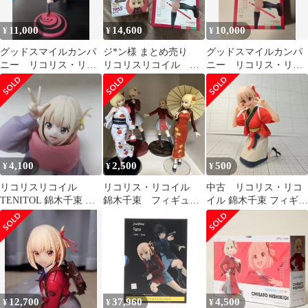
11,000
14,600
10,000
¥
¥
¥
グッドスマイルカンパ
ジ*ン様 まとめ売り
グッドスマイルカンパ
ニー リコリス・リコ
リコリスリコイル 錦
ニー リコリス・リコ
イル 錦木千束
木千束 スケール ね
イル 錦木千束
んどろいど フィギ
4,100
2,500
500
¥
¥
¥
リコリスリコイル
リコリス・リコイル
中古 リコリス・リコ
TENITOL 錦木千束 フ
錦木千束 フィギュア
イル 錦木千束 フィギュ
ィギュア
まとめ4体
ア ちさと
12,700
37,960
4,500
¥
¥
¥