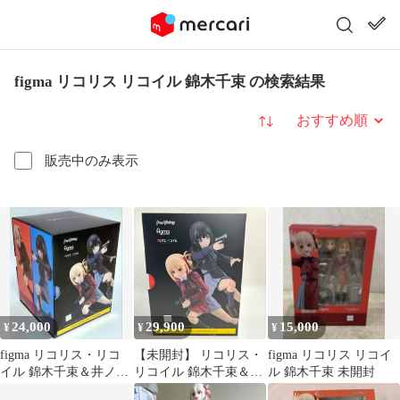
figma リコリス リコイル 錦木千束 の検索結果
並び替え
販売中のみ表示
24,000
29,900
15,000
¥
¥
¥
figma リコリス・リコ
【未開封】 リコリス・
figma リコリス リコイ
イル 錦木千束＆井ノ上
リコイル 錦木千束＆井
ル 錦木千束 未開封
たきな セット 特典なし
ノ上たきな figma セッ