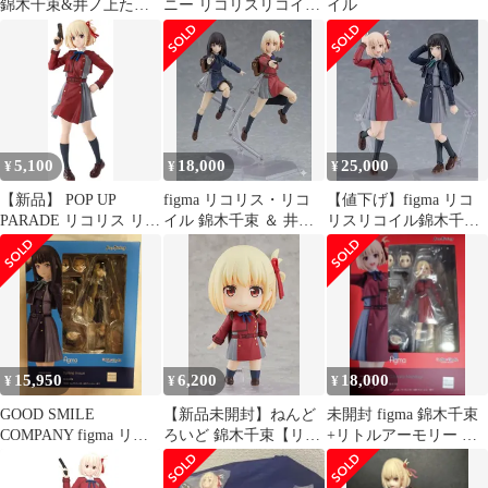
錦木千束&井ノ上たき
ニー リコリスリコイル
イル
なセット[24]
錦木千束 1/7スケール
フィギュア
5,100
18,000
25,000
¥
¥
¥
【新品】 POP UP
figma リコリス・リコ
【値下げ】figma リコ
PARADE リコリス リコ
イル 錦木千束 ＆ 井ノ
リスリコイル錦木千束
イル 錦木千束 ノンスケ
上たきな 2体セット
＆井ノ上たきなセット
ール プラスチック製 塗
【特典付き】
装済み完成品 佐賀
15,950
6,200
18,000
¥
¥
¥
GOOD SMILE
【新品未開封】ねんど
未開封 figma 錦木千束
COMPANY figma リコ
ろいど 錦木千束【リコ
+リトルアーモリー リ
リス・リコイル 井ノ
リス・リコイル】【箱
コリス・リコイルウェ
上たきな 616
あり】【正規品】グッ
ポンズ