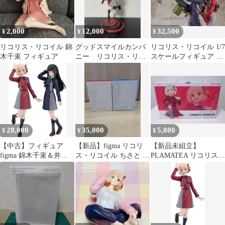
2,000
12,000
32,500
¥
¥
¥
リコリス・リコイル 錦
グッドスマイルカンパ
リコリス・リコイル 1/7
木千束 フィギュア
ニー リコリス・リコ
スケールフィギュア 錦
イル 錦木千束
木千束 井ノ上たきな
28,000
35,000
5,800
¥
¥
¥
【中古】フィギュア
【新品】figma リコリ
【新品未組立】
figma 錦木千束＆井ノ
ス・リコイル ちさと た
PLAMATEA リコリス・
上たきなセット 「リコ
きな ウエポンセット
リコイル 錦木千束 プラ
リス・リコイル」
付き
モデル
GOODSMILE ONLINE
SHOP限定