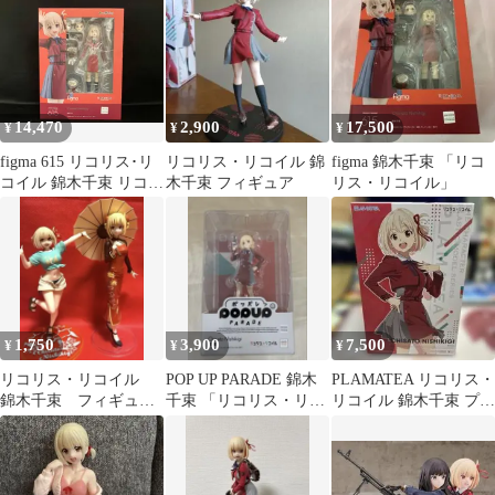
ト マックスファクトリ
ー
14,470
2,900
17,500
¥
¥
¥
figma 615 リコリス･リ
リコリス・リコイル 錦
figma 錦木千束 「リコ
コイル 錦木千束 リコリ
木千束 フィギュア
リス・リコイル」
ス･リコイル
1,750
3,900
7,500
¥
¥
¥
リコリス・リコイル
POP UP PARADE 錦木
PLAMATEA リコリス・
錦木千束 フィギュア
千束 「リコリス・リコ
リコイル 錦木千束 プラ
2体セット
イル」
モデル