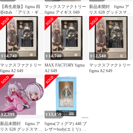
【再生産版】figma 四
マックスファクトリー
新品未開封 figma ア
谷ゆみ 「アリス・ギ
figma アイギス 049
リス 628 グッドスマイ
ア・アイギス」
ルカンパニー特典
14,740
14,740
12,540
¥
¥
¥
マックスファクトリー
MAX FACTORY figma
マックスファクトリー
figma A2 649
A2 649
figma A2 649
2,399
13,450
¥
¥
新品未開封 figma ア
figma(フィグマ) 448 ブ
リス 628 グッドスマイ
レザーbody(エミリ) 完