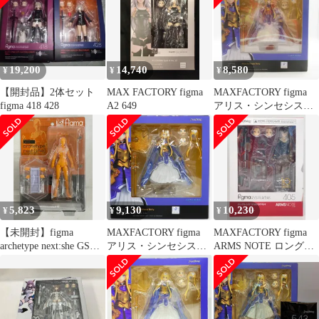
19,200
14,740
8,580
¥
¥
¥
【開封品】2体セット
MAX FACTORY figma
MAXFACTORY figma
figma 418 428
A2 649
アリス・シンセシス・
サーティ 543
5,823
9,130
10,230
¥
¥
¥
【未開封】figma
MAXFACTORY figma
MAXFACTORY figma
archetype next:she GSC
アリス・シンセシス・
ARMS NOTE ロングレ
15th anniversary color
サーティ 543
ンジ・ジョシコウセイ
ver. ワンフェス2016夏
405