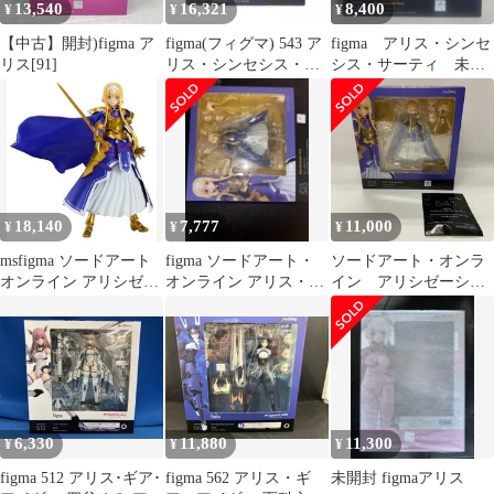
13,540
16,321
8,400
¥
¥
¥
【中古】開封)figma ア
figma(フィグマ) 543 ア
figma アリス・シンセ
リス[91]
リス・シンセシス・サ
シス・サーティ 未開
ーティ ソードアート・
封
オンライン アリシゼー
ション War of
Underworld 完成品 可動
フィギュア マックスフ
ァクトリー
18,140
7,777
11,000
¥
¥
¥
msfigma ソードアート
figma ソードアート・
ソードアート・オンラ
オンライン アリシゼー
オンライン アリス・シ
イン アリシゼーショ
ション War of
ンセシス・サーティ
ン figma 543 アリ
Underworld アリス シン
ス・シンセシス・サー
セシス サーティ ノンス
ティ Max Factory 購
ケール ABS&PVC製 塗
入特典付 フィギュ
装済み可動フィギュア
ア （ME32-4913）
M06789
6,330
11,880
11,300
¥
¥
¥
figma 512 アリス･ギア･
figma 562 アリス・ギ
未開封 figmaアリス