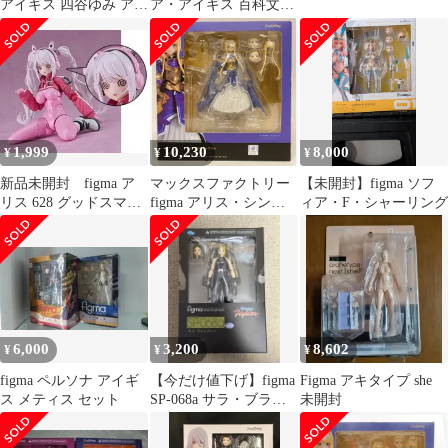
アイギス 四谷ゆみ アリ
ア・アイギス 百科文嘉
ス･ギア･アイギス
amazon限定 アリス・ギ
ア・アイギス/figma
1,999
10,230
8,000
¥
¥
¥
新品未開封 figma ア
マックスファクトリー
【未開封】figma ソフ
リス 628 グッドスマイ
figma アリス・シンセ
ィア・F・シャーリング
ルカンパニー特典
シス・サーティ 543
6,000
3,200
8,602
¥
¥
¥
figma ペルソナ アイギ
【今だけ値下げ】figma
Figma アキタイプ she
ス メティス セット
SP-068a サラ・ブライ
未開封
アント