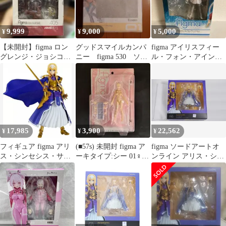
9,999
9,000
5,000
¥
¥
¥
【未開封】figma ロン
グッドスマイルカンパ
figma アイリスフィー
グレンジ・ジョシコウ
ニー figma 530 ソフ
ル・フォン・アインツ
セイ ARMS NOTE 405
ィア・F・シャーリング
ベルン 132
17,985
3,900
22,562
¥
¥
¥
フィギュア figma アリ
(■57s) 未開封 figma ア
figma ソードアートオ
ス・シンセシス・サー
ーキタイプ:シー 01♀
ンライン アリス・シン
ティ 「ソードアート・
フレッシュカラー
セシス・サーティ
オンライン アリシゼー
ション War of
Underworld」【14日以
内発送】