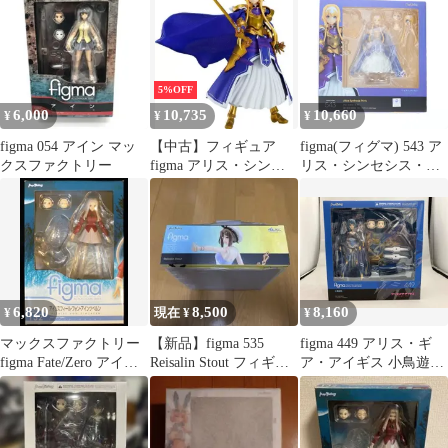
5%OFF
6,000
10,735
10,660
¥
¥
¥
figma 054 アイン マッ
【中古】フィギュア
figma(フィグマ) 543 ア
クスファクトリー
figma アリス・シンセ
リス・シンセシス・サ
シス・サーティ 「ソー
ーティ ソードアート・
ドアート・オンライン
オンライン アリシゼー
アリシゼーション War
ション War of
of Underworld」
Underworld 完成品 可動
フィギュア マックスフ
ァクトリー
6,820
8,500
8,160
¥
現在 ¥
¥
マックスファクトリー
【新品】figma 535
figma 449 アリス・ギ
figma Fate/Zero アイリ
Reisalin Stout フィギュ
ア・アイギス 小鳥遊怜
スフィール
ア
アリス・ギア・アイギ
ス