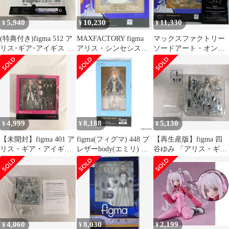
5,940
10,230
11,330
¥
¥
¥
(特典付き)figma 512 ア
MAXFACTORY figma
マックスファクトリー
リス･ギア･アイギス 四
アリス・シンセシス・
ソードアート・オンラ
谷ゆみ グッスマオンラ
サーティ 543
イン アリシゼーション
イン限定 アリス･ギア･
War of Underworld figma
アイギス
アリス・シンセシス・
サーティ 特典付 543
4,999
8,188
5,130
¥
¥
¥
【未開封】figma 401 ア
figma(フィグマ) 448 ブ
【再生産版】figma 四
リス・ギア・アイギス
レザーbody(エミリ) 完
谷ゆみ 「アリス・ギ
比良坂 夜露
成品 可動フィギュア マ
ア・アイギス」
ックスファクトリー
4,060
8,030
2,199
¥
¥
¥