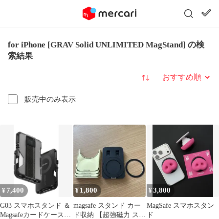
for iPhone [GRAV Solid UNLIMITED MagStand] の検
索結果
並び替え
販売中のみ表示
7,400
1,800
3,800
¥
¥
¥
G03 スマホスタンド ＆
magsafe スタンド カー
MagSafe スマホスタン
Magsafeカードケース -
ド収納 【超強磁力 スマ
ド