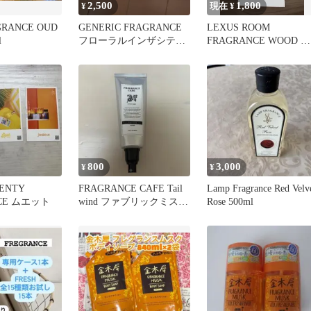
2,500
1,800
¥
現在 ¥
GRANCE OUD
GENERIC FRAGRANCE
LEXUS ROOM
l
フローラルインザシティ
FRAGRANCE WOOD ル
オードトワレ
ームフレグランス
800
3,000
¥
¥
ENTY
FRAGRANCE CAFE Tail
Lamp Fragrance Red Velv
CE ムエット
wind ファブリックミス
Rose 500ml
ト 蓋なし