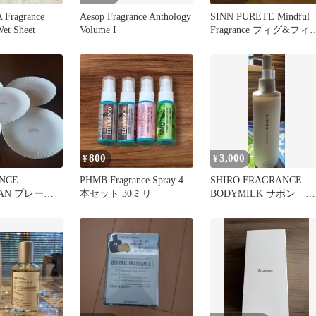
Fragrance
Aesop Fragrance Anthology
SINN PURETE Mindful
Wet Sheet
Volume I
Fragrance フィグ&フィ
リーフ
800
3,000
¥
¥
NCE
PHMB Fragrance Spray 4
SHIRO FRAGRANCE
KAN プレー
本セット 30ミリ
BODYMILK サボン ボ
皿 5枚セット
ディミルク