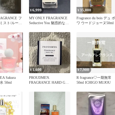
6,999
35,000
¥
¥
RAGRANCE フ
MY ONLY FRAGRANCE
Fragrance du bois デュ 
ミスト/ルーム
Seductive You 魅惑的なあ
ワ ウードジョーヌ50ml
なた
1,600
7,900
¥
¥
A Sakura
PROUDMEN.
R fragrance♡一期無常
香水 50ml
FRAGRANCE HARD GEL
50ml ICHIGO MUJOU
グルーミングシトラス