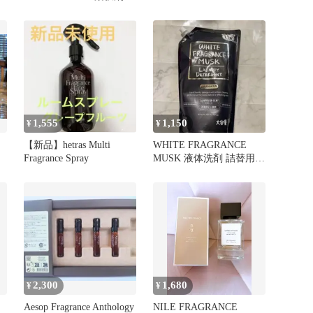
2000mL ×5
FRAGRANCE OIL
1,555
1,150
¥
¥
【新品】hetras Multi
WHITE FRAGRANCE
Fragrance Spray
MUSK 液体洗剤 詰替用
1.65kg
2,300
1,680
¥
¥
Aesop Fragrance Anthology
NILE FRAGRANCE