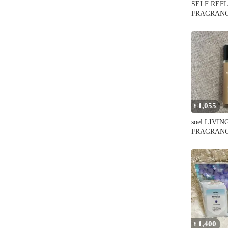
SELF REF
FRAGRAN
1,055
¥
soel LIVIN
FRAGRANCE
1,400
¥