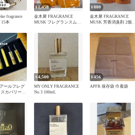
1,450
880
¥
¥
eke fragrance
金木犀 FRAGRANCE
金木犀 FRAGRANCE
 15本
MUSK フレグランスムス
MUSK 芳香消臭剤 2個
ク ボディソープ 2袋
ット
4,500
456
¥
¥
nce アールフレグ
MY ONLY FRAGRANCE
APFR 保存袋 巾着袋
ィスカバリーセ
No.3 100mL