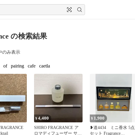
rance の検索結果
中のみ表示
of
pairing
cafe
caetla
4,400
1,900
¥
¥
FRAGRANCE
SHIRO FRAGRANCE ア
❥道4434 ミニ香水 5点
ktail
ロマディフューザー サボ
セット Fragrance