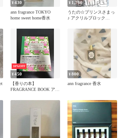
430
1,760
¥
¥
ann fragrance TOKYO
うたの☆プリンスさまっ
home sweet home香水
♪ アクリルブロック
Colorful Fragrance Pairing
Ver.「美風 藍」
10%OFF
450
800
¥
¥
et
【香りの本】
ann fragrance 香水
FRAGRANCE BOOK アロ
マテラピー