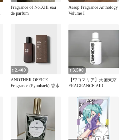
Fragrance of No.XIII eau
Aesop Fragrance Anthology
グ
de parfum
Volume I
2,400
3,500
¥
¥
ANOTHER OFFICE
【ワコマリア】天国東京
Fragrance (Pyunbaek) 香水
FRAGRANCE AIR
FRESHENER