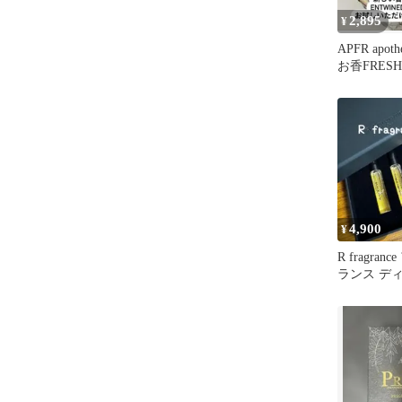
2,895
¥
APFR apoth
お香FRESH
4,900
¥
R fragra
ランス デ
ット