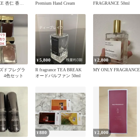
CE 杏仁 香水
Premium Hand Cream
FRAGRANCE 50ml
5,800
2,800
¥
¥
イズドフレグラ
R fragrance TEA BREAK
MY ONLY FRAGRANCE
 4色セット
オードパルファン 50ml
880
2,000
¥
¥