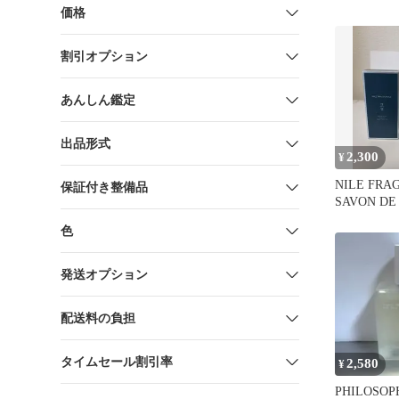
価格
割引オプション
あんしん鑑定
出品形式
2,300
¥
NILE FRA
保証付き整備品
SAVON DE
トワレ
色
発送オプション
配送料の負担
タイムセール割引率
2,580
¥
PHILOSOP