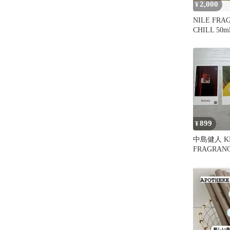
2,000
¥
NILE FRA
CHILL 50m
899
¥
中島健人 K
FRAGRAN