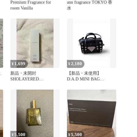
Premium Fragrance for
ann fragrance TOKYO 香
room Vanilla
水
1,699
2,180
¥
¥
ミ
新品・未開封
【新品・未使用】
SHOLAYERED
D.A.D MINI BAG
FRAGRANCE DIFFUSER
FRAGRANCE 車用芳香剤
5,500
5,500
¥
¥