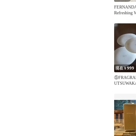
FERNANDA 
Refreshing 
999
現在 ¥
⑤FRAGRA
UTSUWA
ト ケーキ