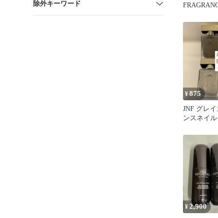
除外キーワード
FRAGRAN
中村里砂✨
875
¥
JNF グレ
ンスネイル
2,900
¥