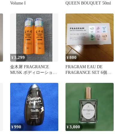
Volume I
QUEEN BOUQUET 50ml
3,299
800
¥
¥
金木犀 FRAGRANCE
FRAGRAM EAU DE
MUSK ボディローション
FRAGRANCE SET 6個セ
500ml 2本セット
ット 香水
990
3,000
¥
¥