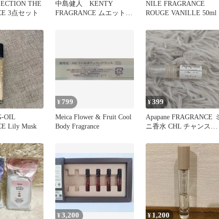
LECTION THE
中島健人 KENTY
NILE FRAGRANCE
CE 3点セット
FRAGRANCE ムエット 3
ROUGE VANILLE 50ml
種セット
799
399
¥
¥
G-OIL
Meica Flower & Fruit Cool
Apapane FRAGRANCE 
 Lily Musk
Body Fragrance
ニ香水 CHL チャンス
1.5ml
3,200
1,200
¥
¥