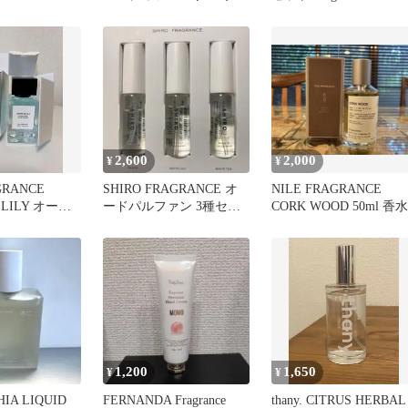
ン
Collection
2,600
2,000
¥
¥
GRANCE
SHIRO FRAGRANCE オ
NILE FRAGRANCE
 LILY オード
ードパルファン 3種セッ
CORK WOOD 50ml 香水
ト
1,200
1,650
¥
¥
HIA LIQUID
FERNANDA Fragrance
thany. CITRUS HERBAL