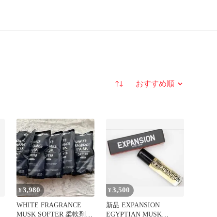
並び替え
3,980
3,500
¥
¥
WHITE FRAGRANCE
新品 EXPANSION
MUSK SOFTER 柔軟剤
EGYPTIAN MUSK