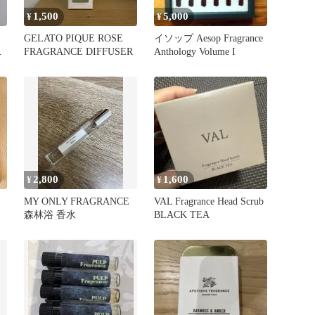
1,500
5,000
¥
¥
GELATO PIQUE ROSE
イソップ Aesop Fragrance
セ
FRAGRANCE DIFFUSER
Anthology Volume I
2,800
1,600
¥
¥
MY ONLY FRAGRANCE
VAL Fragrance Head Scrub
森林浴 香水
BLACK TEA