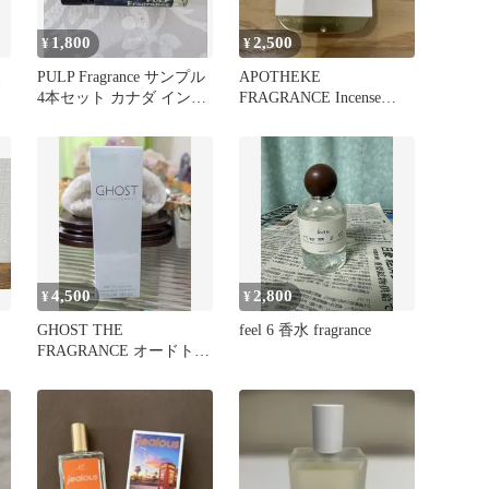
1,800
2,500
¥
¥
ボ
PULP Fragrance サンプル
APOTHEKE
4本セット カナダ インデ
FRAGRANCE Incense
ィーズ香水
Cone OAKMOSS
4,500
2,800
¥
¥
GHOST THE
feel 6 香水 fragrance
FRAGRANCE オードトワ
レ 30ml 未開封