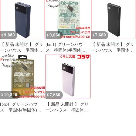
20000mAh GH-
20000mAh ブラウン
10000mAh グリーン
SSMBPA200-BL ブル
［USB Power Delivery対
［USB Power Delivery対
ー
応 / 3ポート］ GH-
応 / 3ポート］ GH-
SSMBPA200-BR 未使用
SSMBPA100-GR 未使用
送料無料
送料無料
9,880
9,060
7,680
¥
¥
¥
【 新品 未開封 】 グリ
[bn:1] グリーンハウ
【 新品 未開封 】 グリ
ーンハウス 準固体 モ
ス 準固体(半固体)電
ーンハウス 準固体モ
バイル充電器
池モバイルバッテリー
バイル充電器
20000mAh ブルー
10000mAh GH-
10000mAh ブラック
［USB Power Delivery対
SSMBPA100-GR グリ
［USB Power Delivery対
応 / 3ポート］ GH-
ーン
応 / 3ポート］ GH-
SSMBPA200-BL 未使用
SSMBPA100-BK 未使用
送料無料
送料無料
10,820
7,680
¥
¥
[bn:4] グリーンハウ
【 新品 未開封 】 グリ
ス 準固体(半固体)電
ーンハウス 準固体モ
池 モバイルバッテリー
バイル充電器
20000mAh GH-
10000mAh パープル
SSMBPA200-BR ブラ
［USB Power Delivery対
ウン
応 / 3ポート］ GH-