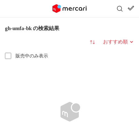
gh-umfa-bk の検索結果
並び替え
販売中のみ表示