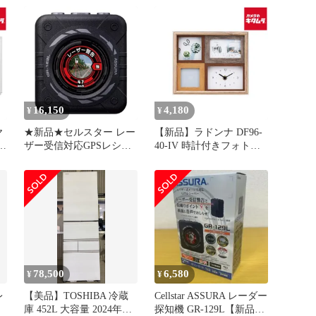
2L-GR
－２週間》
16,150
4,180
¥
¥
ヤ
★新品★セルスター レー
【新品】ラドンナ DF96-
ザー受信対応GPSレシー
40-IV 時計付きフォトフ
バー GR-129L 一体型 2バ
レーム 《納期約１－２週
ンド ゾーン30対応 GPSデ
間》
ータ更新無料 フレデリッ
クレンズVer.2搭載 安心の
日本製＋3年保証
CELLSTAR dd01eb6f
78,500
6,580
¥
¥
レ
【美品】TOSHIBA 冷蔵
Cellstar ASSURA レーダー
庫 452L 大容量 2024年製
探知機 GR-129L【新品・