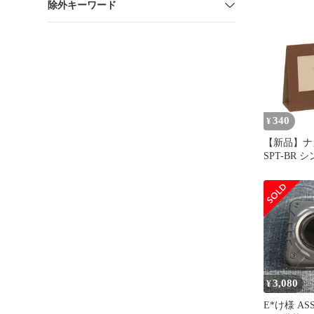
除外キーワード
2018年04
マット リ
装 AP-PF01
340
¥
【新品】ナカ
SPT-BR 
ォトスタンド
ウン
3,080
¥
E*け様 ASS