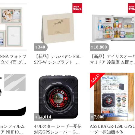
冷凍冷蔵庫 GR-V450GT
452L
340
18,800
¥
¥
ONNA フォトフ
【新品】ナカバヤシ PSL-
【新品】アイリスオー
立て 4面 グリ
SPT-W シンプラフト フ
マ 1ドア 冷蔵庫 左開き
40-GR
ォトスタンド3枚 L ホワ
IRSD-5AL-W ホワイト
イト
[45L] 《納期約４週間》
14,014
7,000
¥
¥
ョンフィルム
セルスター レーザー受信
ASSURA GR-129L GPS
ア NHP10
対応GPSレシーバー GR-
ーダー探知機本体