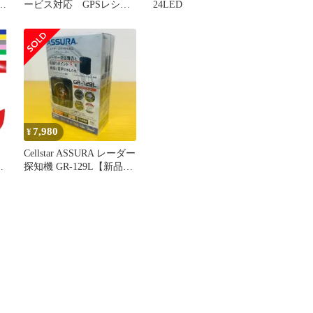
ォ
ービス対応 GPSレシー
24LED
バー GR-129L
7,980
¥
Cellstar ASSURA レーダー
探知機 GR-129L【新品・
未使用】