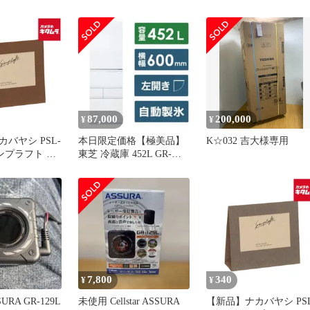
月～2021年06月
129L 一体型 2バンド ゾー
アステップ 外
ン30対応 GPSデータ更新
29-MT01
無料 フレデリックレンズ
Ver.2搭載 安心の日本製＋
3年保証 CELLSTAR
87,000
200,000
¥
¥
バヤシ PSL-
本日限定価格【極美品】
K☆032 吉大様専用
シンプラフト フ
東芝 冷蔵庫 452L GR-
3枚 L ブラ
V450GTL 2023年製
7,800
340
¥
¥
URA GR-129L
未使用 Cellstar ASSURA
【新品】ナカバヤシ PSL