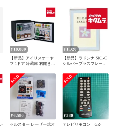
自動製氷 6ドア
未使用】
18,800
1,320
¥
¥
【新品】アイリスオーヤ
【新品】ラドンナ SK1-C
マ 1ドア 冷蔵庫 右開き
シルバーブラスフレーム
IRSD-5A-B ブラック
2L 《納期約１－２週間》
[45L] 《納期約３週間》
6,580
580
¥
¥
-
セルスター レーザー式オ
テレビリモコン GR-