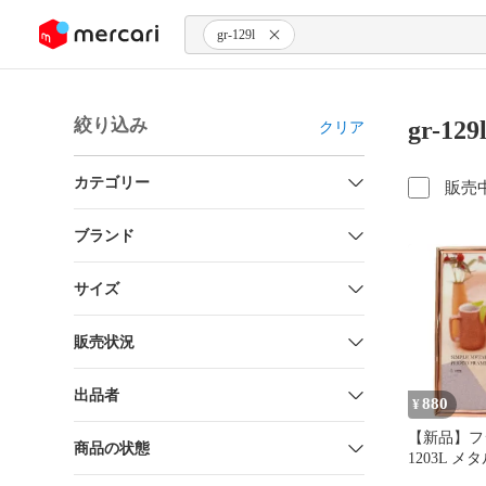
ンツにスキップ
gr-129l
絞り込み
gr-1
クリア
カテゴリー
販売
ブランド
サイズ
販売状況
出品者
880
¥
【新品】フ
商品の状態
1203L 
ンド Lサ