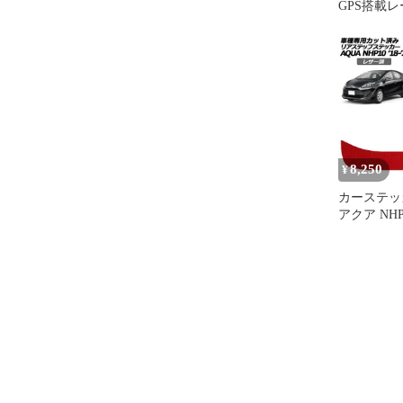
GPS搭載
本体
8,250
¥
カーステッ
アクア NHP1
月～2021
リアステッ
る7カラー AP