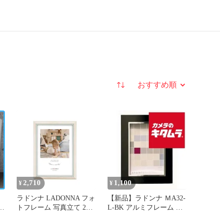
並び替え
2,710
1,100
¥
¥
ラドンナ LADONNA フォ
【新品】ラドンナ ＭA32-
トフレーム 写真立て 2L
L-BK アルミフレーム L
サイズ グリーン SF14-
版 ブラック 《納期約１