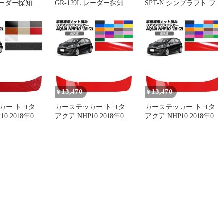
レーダー探知機
GR-129L レーダー探知機
SPT-N シンプラフト フ
本体
トスタンド3枚 L グレー
13,470
13,470
¥
¥
カー トヨタ
カーステッカー トヨタ
カーステッカー トヨタ
0 2018年04
アクア NHP10 2018年04
アクア NHP10 2018年04
年06月 レザー調
月～2021年06月 光沢調
月～2021年06月 光沢調
プ 外装 選べ
リアステップ 外装 色グ
リアステップ 外装 色グ
-PF2LT0129
ループ1 AP-PF2GS0129
ループ2 AP-PF2GS0129