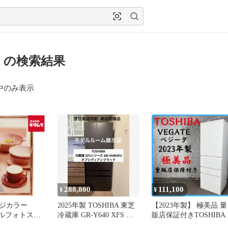
29l の検索結果
中のみ表示
288,800
111,100
¥
¥
ジカラー
2025年製 TOSHIBA 東芝
【2023年製】 極美品 量
メタルフォトスタ
冷蔵庫 GR-Y640 XFS ブ
販店保証付きTOSHIBA
イズ ピンクゴー
ラック
東芝 VEGATE ベジータ