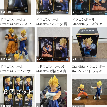
4,700
2,980
3,000
¥
¥
¥
ドラゴンボールZ
ドラゴンボール
ドラゴンボール
Grandista VEGETA フィ
Grandista ベジータ 魔人
Grandista フィギュア 2
ギュア
ベジータ フィギュア
種セット
23,480
2,900
1,500
¥
¥
¥
ドラゴンボール
【ドラゴンボール】
Grandista ドラゴンボー
Grandista スーパーサイ
Grandista 孫悟空＆魔人
ルZ ベジット フィギュ
ヤ人 孫悟空 ベジータ
ベジータのフィギュア
ア
セット
２点セット
8,888
10,888
2,790
¥
¥
¥