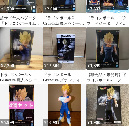
1,700
2,000
3,333
¥
¥
¥
超サイヤ人ベジータ
ドラゴンボールZ
ドラゴンボール ゴク
「ドラゴンボールZ」
Grandista 魔人ベジー
ウ ベジータ フィギ
Grandista -VEGETA-
タ フィギュア
ュア
2,200
12,500
1,399
¥
¥
¥
ドラゴンボールZ
ドラゴンボール
【非売品・未開封】ド
Grandista 魔人ベジータ
Grandista グランディス
ラゴンボールZ フィ
フィギュア
タ ベジータ
ギュア ベジータ
5,999
10,999
1,900
¥
¥
¥