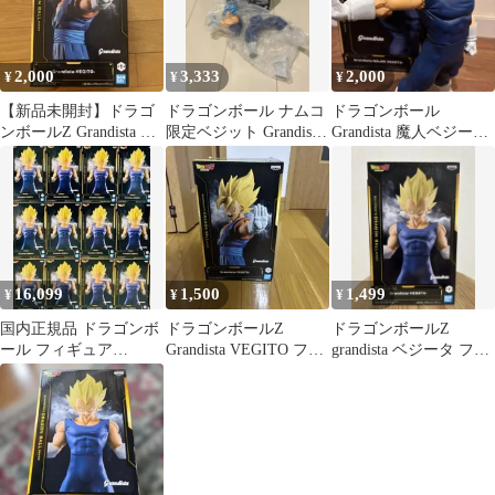
2,000
3,333
2,000
¥
¥
¥
【新品未開封】ドラゴ
ドラゴンボール ナムコ
ドラゴンボール
ンボールZ Grandista ベ
限定ベジット Grandista
Grandista 魔人ベジータ
ジット フィギュア
ゴジータ 2体セット
フィギュア
16,099
1,500
1,499
¥
¥
¥
国内正規品 ドラゴンボ
ドラゴンボールZ
ドラゴンボールZ
ール フィギュア
Grandista VEGITO フィ
grandista ベジータ フィ
Grandista ベジータ 12点
ギュア
ギュア