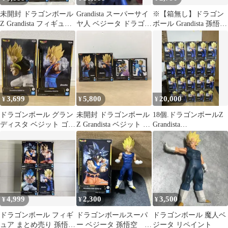
未開封 ドラゴンボール
Grandista スーパーサイ
※【箱無し】ドラゴン
Z Grandista フィギュア
ヤ人 ベジータ ドラゴン
ボール Grandista 孫悟空
ベジット 魔人ベジータ
ボール グランディスタ
魔人ベジータ 2体セッ
2種 6個セット LF8306
ト
f111
3,699
5,800
20,000
¥
¥
¥
ドラゴンボール グラン
未開封 ドラゴンボール
18個.ドラゴンボールZ
ディスタ ベジット ゴジ
Z Grandista ベジット 魔
Grandista
ータ セット grandista
人ベジータ G×materia
MAJINVEGETA フィギ
ベジータ フィギュア ま
ュア
とめ【WS2383-003】
4,999
2,300
3,500
¥
¥
¥
ドラゴンボール フィギ
ドラゴンボールスーパ
ドラゴンボール 魔人ベ
ュア まとめ売り 孫悟空
ー ベジータ 孫悟空 フ
ジータ リペイント