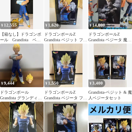
12,555
1,620
14,000
¥
¥
¥
【箱なし】ドラゴンボ
ドラゴンボールZ
ドラゴンボールZ
ール Grandista ベジ
Grandista ベジット フィ
Grandista ベジータ 魔人
ータ 魔人ベジータ
ギュア
ベジータ VEGETA
9,444
1,550
3,400
¥
¥
¥
ドラゴンボール
ドラゴンボールZ
Grandista-ベジット & 魔
Grandista グランディス
Grandista ベジータ フィ
人ベジータセット
タ ベジータ
ギュア