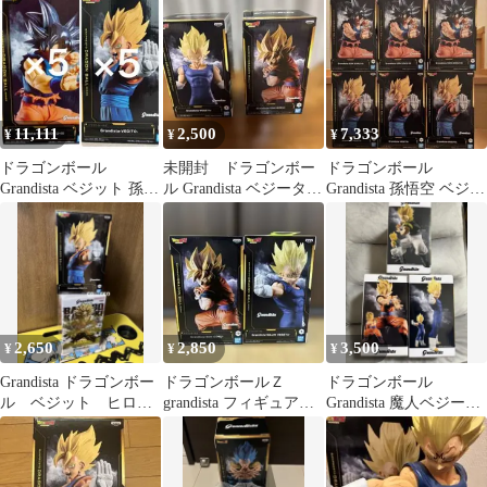
11,111
2,500
7,333
¥
¥
¥
ドラゴンボール
未開封 ドラゴンボー
ドラゴンボール
Grandista ベジット 孫悟
ル Grandista ベジータ
Grandista 孫悟空 ベジッ
空 身勝手の極意 兆10個
孫悟空 フィギュア 2体
ト フィギュア 6体セッ
セット
ト
2,650
2,850
3,500
¥
¥
¥
Grandista ドラゴンボー
ドラゴンボールＺ
ドラゴンボール
ル ベジット ヒロア
grandista フィギュア
Grandista 魔人ベジータ
カ 爆豪勝己 フィギ
孫悟空 魔人ベジータ
悟空 ゴジータフィギュ
ュア
アセット