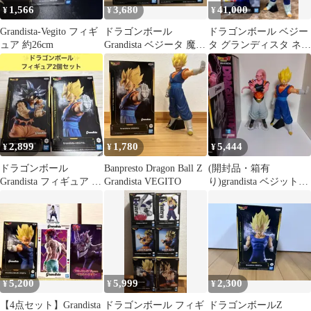
1,566
3,680
41,000
¥
¥
¥
Grandista-Vegito フィギ
ドラゴンボール
ドラゴンボール ベジー
ュア 約26cm
Grandista ベジータ 魔人
タ グランディスタ ネロ
ベジータ 2 ④
Grandista Nero
2,899
1,780
5,444
¥
¥
¥
ドラゴンボール
Banpresto Dragon Ball Z
(開封品・箱有
Grandista フィギュア 2
Grandista VEGITO
り)grandista ベジット、
個セット
一番くじ 魔人ブウ(孫
悟飯吸収)
5,200
5,999
2,300
¥
¥
¥
【4点セット】Grandista
ドラゴンボール フィギ
ドラゴンボールZ