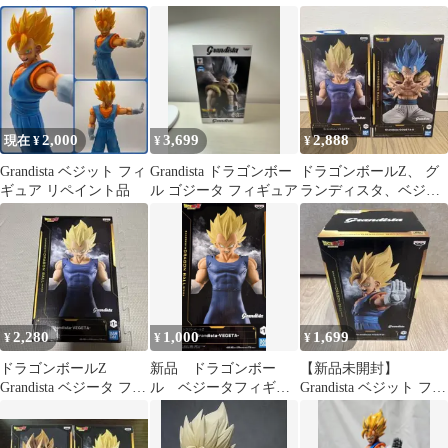
ゴジータ 魔人ベジータ
ィギュア Grandista
4点
2,000
3,699
2,888
現在 ¥
¥
¥
Grandista ベジット フィ
Grandista ドラゴンボー
ドラゴンボールZ、 グ
ギュア リペイント品
ル ゴジータ フィギュア
ランディスタ、ベジー
タ、ゴジータ、フィギ
ュアセット【2個】
2,280
1,000
1,699
¥
¥
¥
ドラゴンボールZ
新品 ドラゴンボー
【新品未開封】
Grandista ベジータ フィ
ル ベジータフィギュ
Grandista ベジット フィ
ギュア
ア 約25cm BANDAI
ギュア