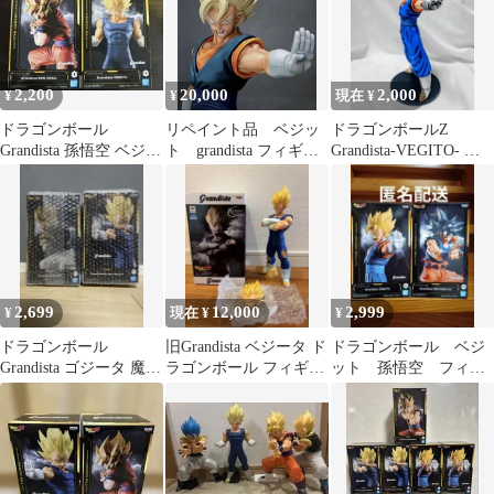
2,200
20,000
2,000
¥
¥
現在 ¥
ドラゴンボール
リペイント品 ベジッ
ドラゴンボールZ
Grandista 孫悟空 ベジー
ト grandista フィギュ
Grandista-VEGITO- リ
タ フィギュア 2種
ア ドラゴンボール
ペイント
一番くじ
2,699
12,000
2,999
¥
現在 ¥
¥
ドラゴンボール
旧Grandista ベジータ ド
ドラゴンボール ベジ
Grandista ゴジータ 魔人
ラゴンボール フィギュ
ット 孫悟空 フィギ
ベジータ 2体セット
ア
ュア 新品未開封