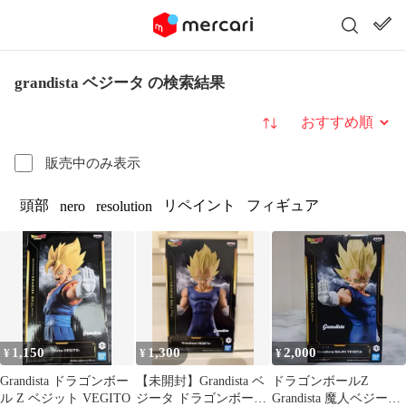
grandista ベジータ の検索結果
並び替え
販売中のみ表示
頭部
リペイント
フィギュア
nero
resolution
1,150
1,300
2,000
¥
¥
¥
Grandista ドラゴンボー
【未開封】Grandista ベ
ドラゴンボールZ
ル Z ベジット VEGITO
ジータ ドラゴンボール
Grandista 魔人ベジータ