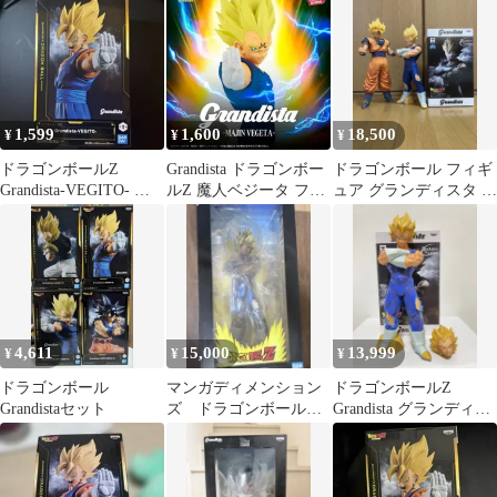
1,599
1,600
18,500
¥
¥
¥
ドラゴンボールZ
Grandista ドラゴンボー
ドラゴンボール フィギ
Grandista-VEGITO- フ
ルZ 魔人ベジータ フィ
ュア グランディスタ 孫
ィギュア
ギュア 未開封
悟空 ベジータ 2体セッ
ト
4,611
15,000
13,999
¥
¥
¥
ドラゴンボール
マンガディメンション
ドラゴンボールZ
Grandistaセット
ズ ドラゴンボールZ
Grandista グランディス
スーパーサイヤ人 ベジ
タ ベジータ 魔人ベジ
ータ
ータ