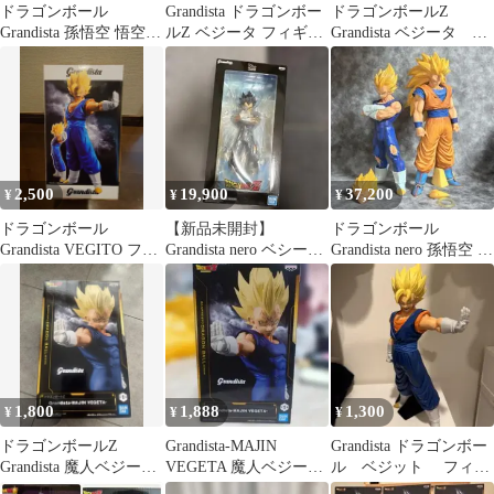
ドラゴンボール
Grandista ドラゴンボー
ドラゴンボールZ
Grandista 孫悟空 悟空3
ルZ ベジータ フィギュ
Grandista ベジータ グ
ベジータ3点セット
ア
ランディスタ フィギ
ュア
2,500
19,900
37,200
¥
¥
¥
ドラゴンボール
【新品未開封】
ドラゴンボール
Grandista VEGITO フィ
Grandista nero ベシータ
Grandista nero 孫悟空 ベ
ギュア
マンガディメンション
ジータ フィギュア 2
ズ
体
1,800
1,888
1,300
¥
¥
¥
ドラゴンボールZ
Grandista-MAJIN
Grandista ドラゴンボー
Grandista 魔人ベジータ
VEGETA 魔人ベジータ
ル ベジット フィギ
フィギュア
フィギュア
ュア