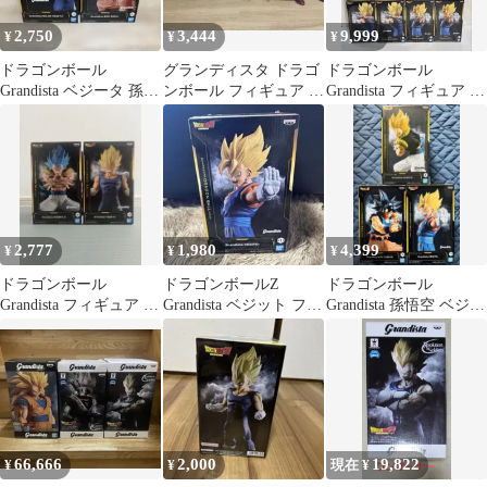
2,750
3,444
9,999
¥
¥
¥
ドラゴンボール
グランディスタ ドラゴ
ドラゴンボール
Grandista ベジータ 孫悟
ンボール フィギュア 4
Grandista フィギュア 9
空 フィギュア 2種セッ
個セット
体セットベジータ 魔
ト
人ベジータ
2,777
1,980
4,399
¥
¥
¥
ドラゴンボール
ドラゴンボールZ
ドラゴンボール
Grandista フィギュア 2
Grandista ベジット フィ
Grandista 孫悟空 ベジッ
点セット
ギュア 新品・未開封
ト ゴジータフィギュア
3点
66,666
2,000
19,822
¥
¥
現在 ¥