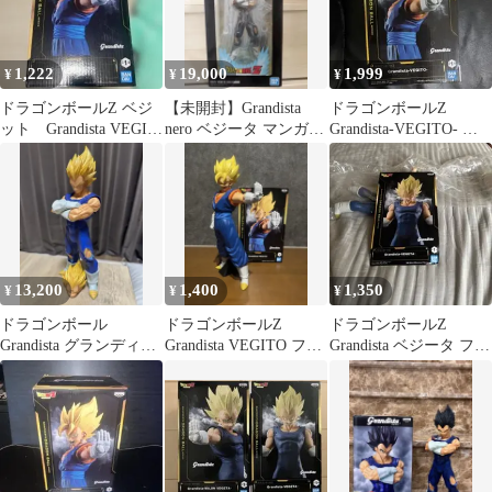
1,222
19,000
1,999
¥
¥
¥
ドラゴンボールZ ベジ
【未開封】Grandista
ドラゴンボールZ
ット Grandista VEGIT
nero ベジータ マンガデ
Grandista-VEGITO- フ
グランディスタ
ィメンションズ②
ィギュア
13,200
1,400
1,350
¥
¥
¥
ドラゴンボール
ドラゴンボールZ
ドラゴンボールZ
Grandista グランディス
Grandista VEGITO フィ
Grandista ベジータ フィ
タ ベジータ
ギュア
ギュア 箱無し