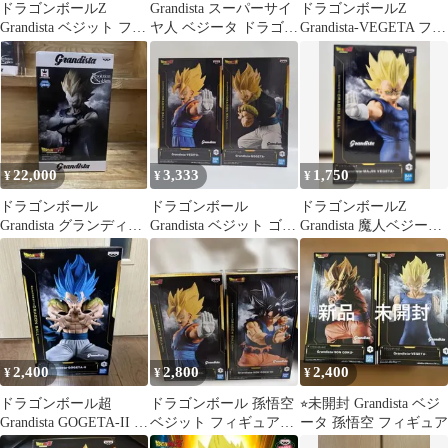
ドラゴンボールZ
Grandista スーパーサイ
ドラゴンボールZ
Grandista ベジット フィ
ヤ人 ベジータ ドラゴン
Grandista-VEGETA フィ
ギュア 4個セット
ボール グランディスタ
ギュア
22,000
3,333
1,750
¥
¥
¥
ドラゴンボール
ドラゴンボール
ドラゴンボールZ
Grandista グランディス
Grandista ベジット ゴジ
Grandista 魔人ベジータ
タ ベジータ フィギュア
ータ 2体セット[未開封
フィギュア
]
2,400
2,800
2,400
¥
¥
¥
ドラゴンボール超
ドラゴンボール 孫悟空
⭐︎未開封 Grandista ベジ
Grandista GOGETA-II フ
ベジット フィギュア
ータ 孫悟空 フィギュア
ィギュア
Grandista 2種セット