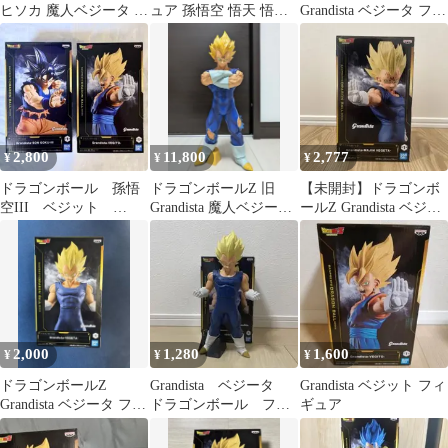
ヒソカ 魔人ベジータ 他
ュア 孫悟空 悟天 悟飯
Grandista ベジータ フィ
ジャンプ フィギュア
魔神ベジータ フリー
ギュア
ザ 6個
2,800
11,800
2,777
¥
¥
¥
ドラゴンボール 孫悟
ドラゴンボールZ 旧
【未開封】ドラゴンボ
空III ベジット
Grandista 魔人ベジータ
ールZ Grandista ベジー
Grandista 2体セット
フィギュア
タ フィギュア
2,000
1,280
1,600
¥
¥
¥
ドラゴンボールZ
Grandista ベジータ
Grandista ベジット フィ
Grandista ベジータ フィ
ドラゴンボール フィ
ギュア
ギュア
ギュア