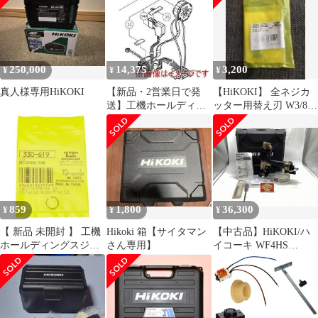
200mm 塗料 モルタル
対応 蓄電池・充電器別
売り UM36DA(NN)
ITP6VHX6ACKY
250,000
14,375
3,200
¥
¥
¥
真人様専用HiKOKI
【新品・2営業日で発
【HiKOKI】 全ネジカ
送】工機ホールディン
ッター用替え刃 W3/8
グス HiKOKI デンゲン
0099-8479
クミ (341010 6444)
859
1,800
36,300
¥
¥
¥
【 新品 未開封 】 工機
Hikoki 箱【サイタマン
【中古品】HiKOKI/ハ
ホールディングスジャ
さん専用】
イコーキ WF4HS
パン HiKOKI トメワ
☆HiKOKIハイコーキ
330619 未使用 送料無料
高圧ねじ打機 ハイスピ
ードモデル [IT_40CFE]
[豊田][M04]