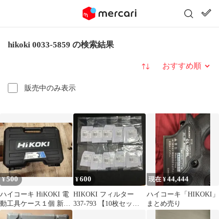
hikoki 0033-5859 の検索結果
並び替え
販売中のみ表示
500
600
44,444
¥
¥
現在 ¥
ハイコーキ HiKOKI 電
HIKOKI フィルター
ハイコーキ「HIKOKI」
動工具ケース１個 新品
337-793 【10枚セッ
まとめ売り
純正品 正規品
ト】