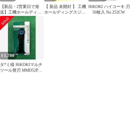
【新品・2営業日で発
【 新品 未開封 】 工機
HiKOKI ハイコーキ 刃
送】工機ホールディン
ホールディングスジャ
50枚入 No.252CW
グス HiKOKI コード(A)
パン HiKOKI ダストシ
クミ 100V (370827
ール(A) 311435 未使用
6444)
送料無料
1,700
¥
タ*ミ様 HiKOKIマルチ
ツール替刃 MMD52PBC
0078-2729 1