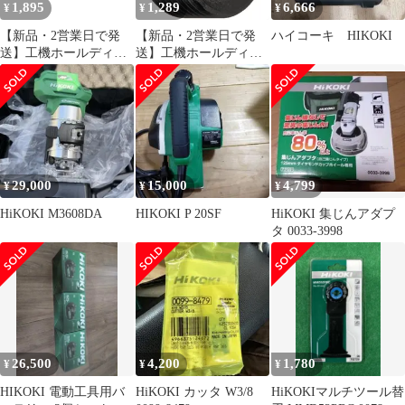
1,895
1,289
6,666
¥
¥
¥
【新品・2営業日で発
【新品・2営業日で発
ハイコーキ HIKOKI
送】工機ホールディン
送】工機ホールディン
グス HiKOKI スイツチ
グス HiKOKI ブラシキ
(ブレーキヨウ) (337724
ヤツプ (935829 6444)
6444)
29,000
15,000
4,799
¥
¥
¥
HiKOKI M3608DA
HIKOKI P 20SF
HiKOKI 集じんアダプ
タ 0033-3998
26,500
4,200
1,780
¥
¥
¥
HIKOKI 電動工具用バ
HiKOKI カッタ W3/8
HiKOKIマルチツール替