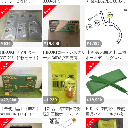
ッテリー 3個セット
0099-8479
刃 MMD52PBC 0078-
2729 1本
630
19,000
1,597
¥
¥
¥
HIKOKI フィルター
HIKOKIコードレスクリ
【 新品 未開封 】 工機
337-793 【9枚セット】
ーナ 36DA(XP)充電器
ホールディングスジャ
バッテリー含む
パン HiKOKI リンク
329787 未使用 送料無料
22,900
1,289
19,990
¥
¥
¥
【未使用品】【0921】
【新品・2営業日で発
HiKOKI 開封済・未使
★HiKOKI(ハイコーキ)
送】工機ホールディン
用品ハイコーキ(50枚
36V コードレス かくは
グス HiKOKI ノーズキ
入)No.152
ん機 スクリュー径
ヤツプ (886103 6444)