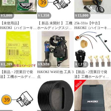
5,000
1,358
15,000
¥
¥
¥
【未使用品】
【 新品 未開封 】 工機
25k-331o【中古】
HiKOKI（ハイコーキ）
ホールディングスジャ
HiKOKI（ハイコーキ）
0040-2523 外径180mm/
パン HiKOKI スイツチ
S18V(N) パット無し 電
刃数48【軟鋼材・ステ
(ブレーキヨウ) 337724
子ディスクサンダ
ンレス用】
未使用 送料無料
1,289
9,980
2,152
¥
¥
¥
【新品・2営業日で発
HiKOKI W4SE他 工具 3
【新品・2営業日で発
送】工機ホールディン
点
送】工機ホールディン
グス HiKOKI トメワ
グス HiKOKI リンク
(330619 6444)
(329787 6444)