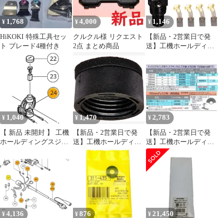
1,768
4,000
1,146
¥
¥
¥
HiKOKI 特殊工具セッ
クルクル様 リクエスト
【新品・2営業日で発
ト ブレード4種付き
2点 まとめ商品
送】工機ホールディン
グス HiKOKI テイトウ
ロクカクアナツキボ
M4X6 (370899 6444)
1,040
1,470
2,783
¥
¥
¥
【 新品 未開封 】 工機
【新品・2営業日で発
【新品・2営業日で発
ホールディングスジャ
送】工機ホールディン
送】工機ホールディン
パン HiKOKI ブラシブ
グス HiKOKI ブラシキ
グス HiKOKI ラバーパ
ロツク 328202 未使用
ヤツプ (328200 6444)
ツト (935793 6444)
送料無料
4,136
876
21,450
¥
¥
¥