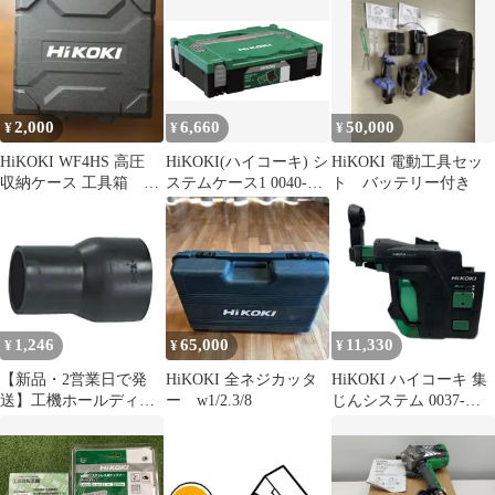
2,000
6,660
50,000
¥
¥
¥
HiKOKI WF4HS 高圧
HiKOKI(ハイコーキ) シ
HiKOKI 電動工具セッ
収納ケース 工具箱 メ
ステムケース1 0040-
ト バッテリー付き
ガネ付き
2656ym fee0801f
1,246
65,000
11,330
¥
¥
¥
【新品・2営業日で発
HiKOKI 全ネジカッタ
HiKOKI ハイコーキ 集
送】工機ホールディン
ー w1/2.3/8
じんシステム 0037-
グス HiKOKI アダプタ
0104
(320994 6444)