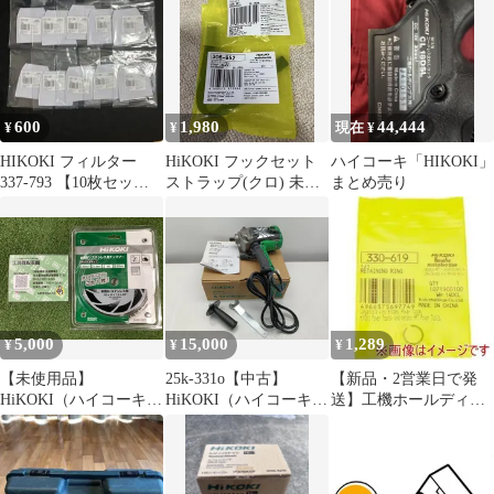
(320994 6444)
600
1,980
44,444
¥
¥
現在 ¥
HIKOKI フィルター
HiKOKI フックセット
ハイコーキ「HIKOKI」
337-793 【10枚セッ
ストラップ(クロ) 未使
まとめ売り
ト】
用品
5,000
15,000
1,289
¥
¥
¥
【未使用品】
25k-331o【中古】
【新品・2営業日で発
HiKOKI（ハイコーキ）
HiKOKI（ハイコーキ）
送】工機ホールディン
0040-2523 外径180mm/
S18V(N) パット無し 電
グス HiKOKI トメワ
刃数48【軟鋼材・ステ
子ディスクサンダ
(330619 6444)
ンレス用】