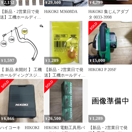
2,152
29,000
4,799
¥
¥
¥
【新品・2営業日で発
HiKOKI M3608DA
HiKOKI 集じんアダプ
送】工機ホールディン
タ 0033-3998
グス HiKOKI リンク
(329787 6444)
1,597
1,289
15,000
¥
¥
¥
【 新品 未開封 】 工機
【新品・2営業日で発
HIKOKI P 20SF
ホールディングスジャ
送】工機ホールディン
パン HiKOKI リンク
グス HiKOKI ノーズキ
329787 未使用 送料無料
ヤツプ (886103 6444)
6,666
26,500
1,289
¥
¥
¥
ハイコーキ HIKOKI
HIKOKI 電動工具用バ
【新品・2営業日で発