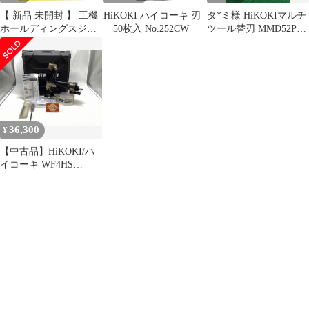
【 新品 未開封 】 工機
HiKOKI ハイコーキ 刃
タ*ミ様 HiKOKIマルチ
ホールディングスジャ
50枚入 No.252CW
ツール替刃 MMD52PBC
パン HiKOKI ダストシ
0078-2729 1
ール(A) 311435 未使用
送料無料
36,300
¥
【中古品】HiKOKI/ハ
イコーキ WF4HS
☆HiKOKIハイコーキ
高圧ねじ打機 ハイスピ
ードモデル [IT_40CFE]
[豊田][M04]