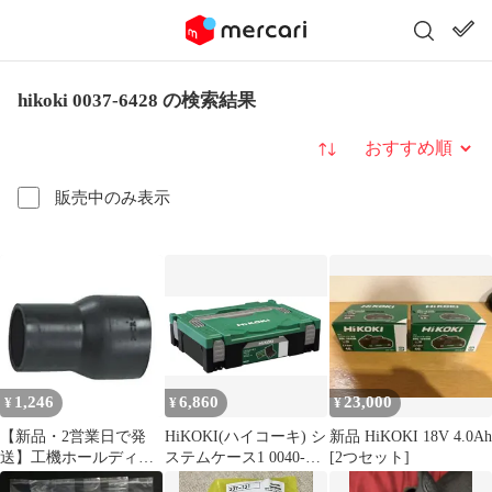
hikoki 0037-6428 の検索結果
並び替え
販売中のみ表示
1,246
6,860
23,000
¥
¥
¥
【新品・2営業日で発
HiKOKI(ハイコーキ) シ
新品 HiKOKI 18V 4.0Ah
送】工機ホールディン
ステムケース1 0040-
[2つセット]
グス HiKOKI アダプタ
2656ym a465feab