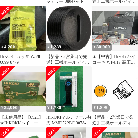
ッテリー 3個セット
送】工機ホールディン
グス HiKOKI シーロツ
クロクカクアナツキボ
M6X25 (981942 6444)
4,200
1,289
30,000
¥
¥
¥
HiKOKI カッタ W3/8
【新品・2営業日で発
▲【中古】Hikoki ハイ
0099-8479
送】工機ホールディン
コーキ WF4HS 高圧ね
グス HiKOKI ブラシキ
じ打機 使用ねじ長さ
ヤツプ (935829 6444)
25-41mm ハイスピード
モデル【ハンズクラフ
ト飯塚店】【中古】
22,900
1,780
1,895
¥
¥
¥
【未使用品】【0921】
HiKOKIマルチツール替
【新品・2営業日で発
★HiKOKI(ハイコーキ)
刃 MMD52PBC 0078-
送】工機ホールディン
36V コードレス かくは
2729 1本
グス HiKOKI スイツチ
ん機 スクリュー径
(ブレーキヨウ) (337724