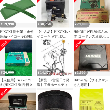
200mm 塗料 モルタル
6444)
対応 蓄電池・充電器別
売り UM36DA(NN)
ITP6VHX6ACKY
19,990
30,250
29,000
¥
¥
¥
HiKOKI 開封済・未使
【中古品】HiKOKI/ハ
HiKOKI WF1804DA 本
用品ハイコーキ(50枚
イコーキ WF4HS
体 コードレス連結ねじ
入)No.152
☆HiKOKIハイコーキ
ドライバ おまけ付き
高圧ねじ打機 ハイスピ
ードモデル
[IT_A0BVT][岡イ]
[M04]
26,000
14,375
1,800
¥
¥
¥
【未使用】★ハイコー
【新品・2営業日で発
Hikoki 箱【サイタマン
キ(HIKOKI ※旧:日立工
送】工機ホールディン
さん専用】
機) コードレススクリ
グス HiKOKI デンゲン
ュードライバー
クミ (341010 6444)
WF1804DA(NN)(本体の
み)【電材館越谷店】