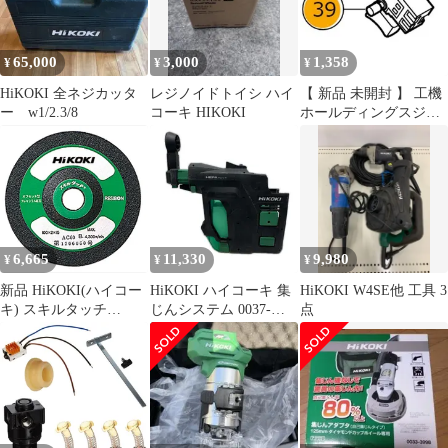
65,000
3,000
1,358
¥
¥
¥
HiKOKI 全ネジカッタ
レジノイドトイシ ハイ
【 新品 未開封 】 工機
ー w1/2.3/8
コーキ HIKOKI
ホールディングスジャ
パン HiKOKI スイツチ
(ブレーキヨウ) 337724
未使用 送料無料
6,665
11,330
9,980
¥
¥
¥
新品 HiKOKI(ハイコー
HiKOKI ハイコーキ 集
HiKOKI W4SE他 工具 3
キ) スキルタッチ
じんシステム 0037-
点
100mm×2×15 AC60 20入
0104
0093-9662