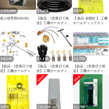
250,000
1,470
859
¥
¥
¥
真人様専用HiKOKI
【新品・2営業日で発
【 新品 未開封 】 工機
送】工機ホールディン
ホールディングスジャ
グス HiKOKI ブラシキ
パン HiKOKI トメワ
ヤツプ (328200 6444)
330619 未使用 送料無料
4,136
1,146
2,783
¥
¥
¥
【新品・2営業日で発
【新品・2営業日で発
【新品・2営業日で発
送】工機ホールディン
送】工機ホールディン
送】工機ホールディン
グス HiKOKI コード(A)
グス HiKOKI テイトウ
グス HiKOKI ラバーパ
クミ 100V (370827
ロクカクアナツキボ
ツト (935793 6444)
6444)
M4X6 (370899 6444)
876
21,450
1,700
¥
¥
¥