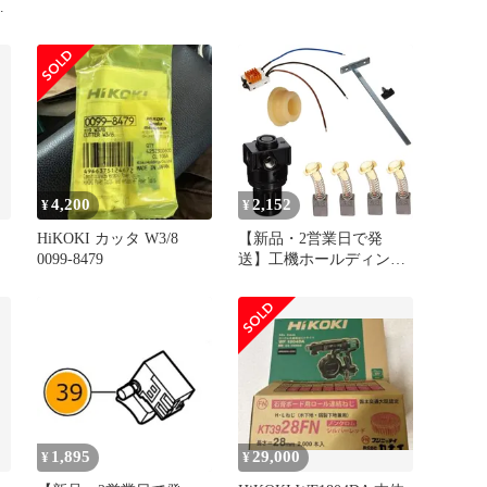
グ
4,200
2,152
¥
¥
ッ
HiKOKI カッタ W3/8
【新品・2営業日で発
0099-8479
送】工機ホールディング
ス HiKOKI リンク
(329787 6444)
1,895
29,000
¥
¥