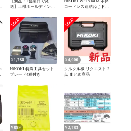
ッ
【新品・2営業日で発
HiKOKI WF1804DA 本体
-
送】工機ホールディング
コードレス連結ねじドラ
ス HiKOKI スイツチ(ブレ
イバ おまけ付き
ーキヨウ) (337724 6444)
1,768
4,000
¥
¥
ホ
HiKOKI 特殊工具セット
クルクル様 リクエスト 2
ン
ブレード4種付き
点 まとめ商品
 未
859
2,783
¥
¥