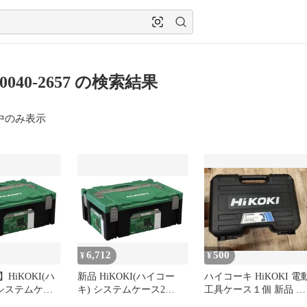
i 0040-2657 の検索結果
中のみ表示
6,712
500
¥
¥
HiKOKI(ハ
新品 HiKOKI(ハイコー
ハイコーキ HiKOKI 電
 システムケー
キ) システムケース2
工具ケース１個 新品 純
57
0040-2657
正品 正規品