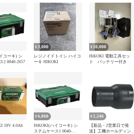
3,000
50,000
¥
¥
ハイコーキ) シ
レジノイドトイシ ハイコ
HiKOKI 電動工具セッ
 0040-2657
ーキ HIKOKI
ト バッテリー付き
6,860
1,246
¥
¥
 18V 4.0Ah
HiKOKI(ハイコーキ) シ
【新品・2営業日で発
]
ステムケース1 0040-
送】工機ホールディン