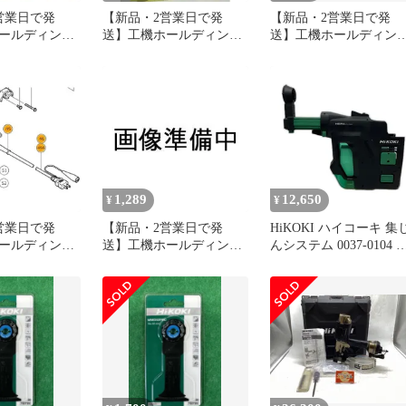
営業日で発
【新品・2営業日で発
【新品・2営業日で発
ールディング
送】工機ホールディング
送】工機ホールディン
KI テイトウロク
ス HiKOKI ノーズキヤツ
ス HiKOKI ブラシキヤ
ボ M4X6
プ (886103 6444)
プ (328200 6444)
4)
1,289
12,650
¥
¥
営業日で発
【新品・2営業日で発
HiKOKI ハイコーキ 集
ールディング
送】工機ホールディング
んシステム 0037-0104 グ
I コード(A)ク
ス HiKOKI シーロツクロ
リーン
0827 6444)
クカクアナツキボM6X25
(981942 6444)