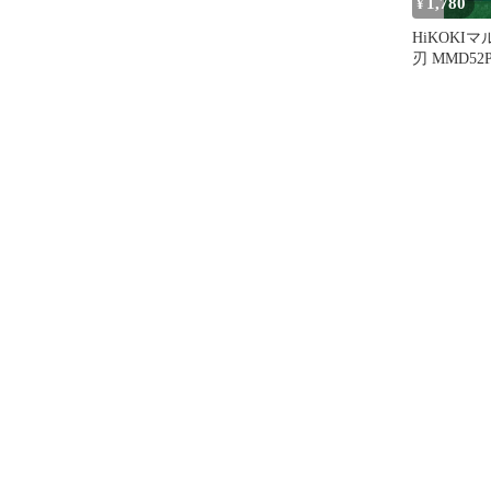
1,780
¥
HiKOKI
刃 MMD52PB
1本