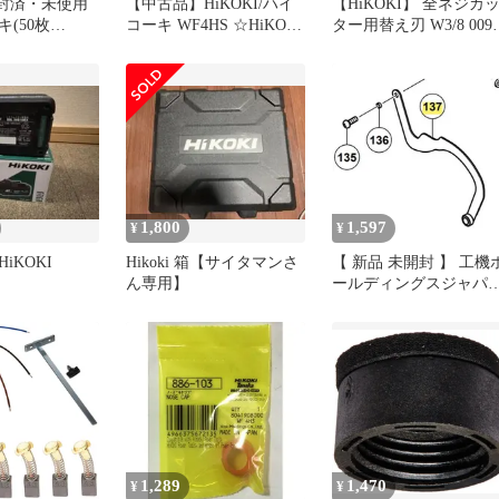
 開封済・未使用
【中古品】HiKOKI/ハイ
【HiKOKI】 全ネジカ
(50枚
コーキ WF4HS ☆HiKOKI
ター用替え刃 W3/8 0099
ハイコーキ 高圧ねじ打機
8479
ハイスピードモデル
[IT_A0BVT][岡イ][M04]
1,800
1,597
¥
¥
iKOKI
Hikoki 箱【サイタマンさ
【 新品 未開封 】 工機
ん専用】
ールディングスジャパ
HiKOKI リンク 329787
使用 送料無料
1,289
1,470
¥
¥