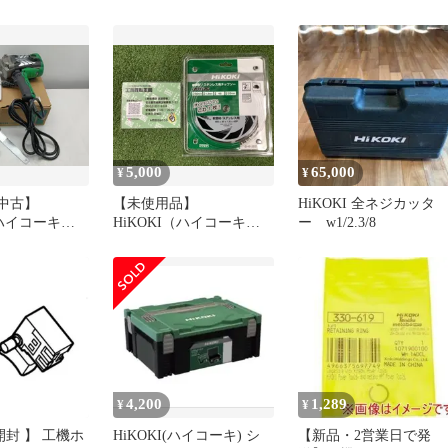
2656ym a465feab
ス HiKOKI アダプタ
(320994 6444)
5,000
65,000
¥
¥
o【中古】
【未使用品】
HiKOKI 全ネジカッタ
（ハイコーキ）
HiKOKI（ハイコーキ）
ー w1/2.3/8
 パット無し 電子
0040-2523 外径180mm/刃
ンダ
数48【軟鋼材・ステンレ
ス用】
4,200
1,289
¥
¥
開封 】 工機ホ
HiKOKI(ハイコーキ) シ
【新品・2営業日で発