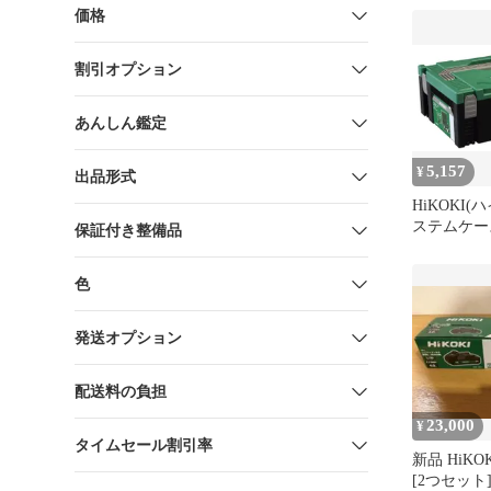
価格
割引オプション
あんしん鑑定
5,157
¥
出品形式
HiKOKI(
ステムケース2
保証付き整備品
色
発送オプション
配送料の負担
23,000
¥
タイムセール割引率
新品 HiKOKI
[2つセット