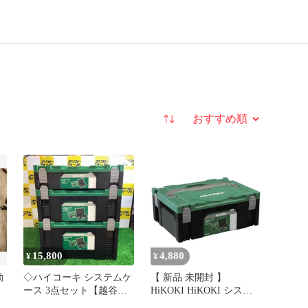
並び替え
15,800
4,880
¥
¥
動
◇ハイコーキ システムケ
【 新品 未開封 】
ース 3点セット【越谷
HiKOKI HiKOKI システ
店】
ムケース2 00402657_ 未