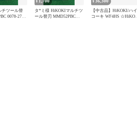
1,700
36,300
¥
¥
マルチツール替
タ*ミ様 HiKOKIマルチツ
【中古品】HiKOKI/ハ
C 0078-2729
ール替刃 MMD52PBC
コーキ WF4HS ☆HiKOK
0078-2729 1
ハイコーキ 高圧ねじ打
ハイスピードモデル
[IT_40CFE][豊田][M04]