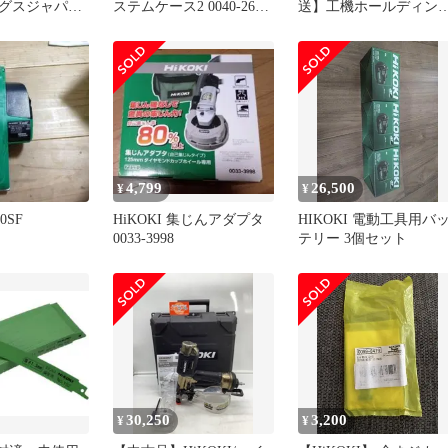
グスジャパン
ステムケース2 0040-2657
送】工機ホールディン
 スイツチ(ブレー
クッション付
ス HiKOKI トメワ
7724 未使用 送
(330619 6444)
4,799
26,500
¥
¥
20SF
HiKOKI 集じんアダプタ
HIKOKI 電動工具用バ
0033-3998
テリー 3個セット
30,250
3,200
¥
¥