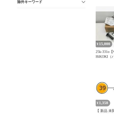
除外キーワード
15,000
¥
25k-331
HiKOKI
S18V(N)
ディスクサ
1,358
¥
【 新品 未