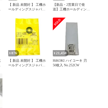
【 新品 未開封 】 工機ホ
【新品・2営業日で発
グ
ールディングスジャパン
送】工機ホールディング
ツ
HiKOKI トメワ 330619 未
ス HiKOKI ラバーパツト
使用 送料無料
(935793 6444)
876
21,450
¥
¥
じ
【 新品 未開封 】 工機ホ
HiKOKI ハイコーキ 刃
ールディングスジャパン
50枚入 No.252CW
HiKOKI ダストシール(A)
311435 未使用 送料無料