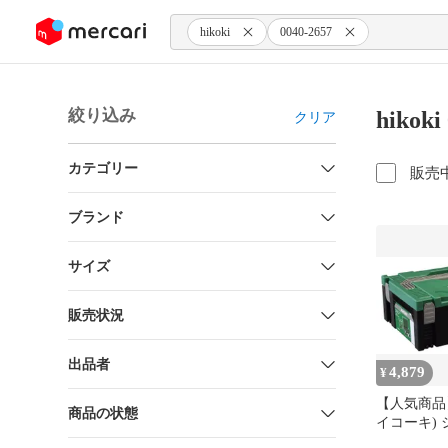
ンツにスキップ
hikoki
0040-2657
絞り込み
hikok
クリア
カテゴリー
販売
ブランド
サイズ
販売状況
出品者
4,879
¥
【人気商品】
商品の状態
イコーキ)
ス2 0040-26