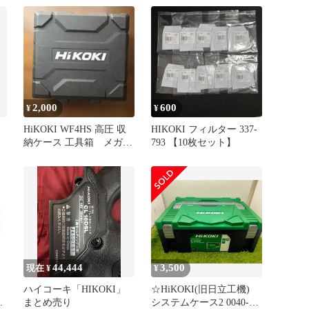
使用 送料無料
2,000
600
¥
¥
HiKOKI WF4HS 高圧 収
HIKOKI フィルター 337-
納ケース 工具箱 メガネ
793 【10枚セット】
付き
44,444
3,500
現在 ¥
¥
ハイコーキ「HIKOKI」
☆HiKOKI(旧日立工機)
グ
まとめ売り
システムケース2 0040-