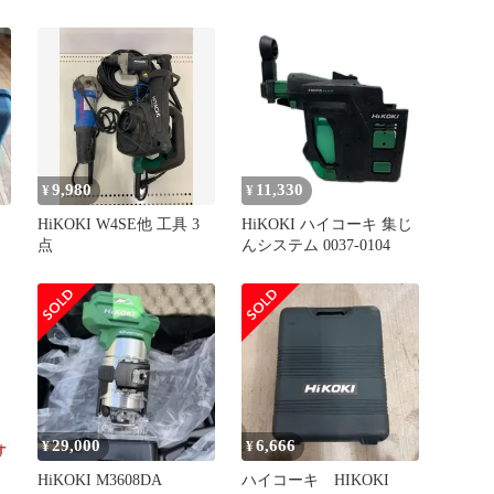
2657
9,980
11,330
¥
¥
HiKOKI W4SE他 工具 3
HiKOKI ハイコーキ 集じ
点
んシステム 0037-0104
29,000
6,666
¥
¥
HiKOKI M3608DA
ハイコーキ HIKOKI