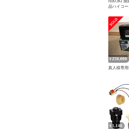
HiKOKI
品ハイコーキ
入)No.152
250,000
¥
真人様専用H
1,146
¥