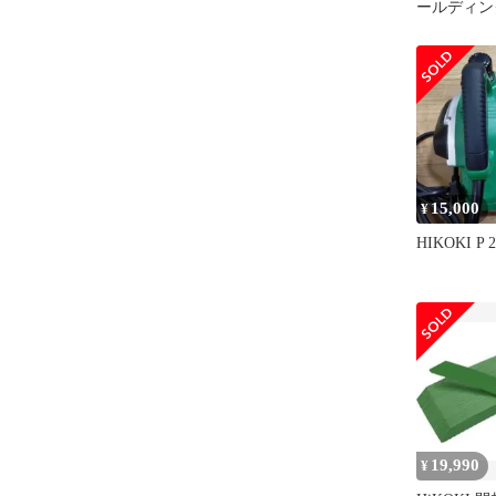
ールディン
HiKOKI
キヨウ) 33
料無料
15,000
¥
HIKOKI P 
19,990
¥