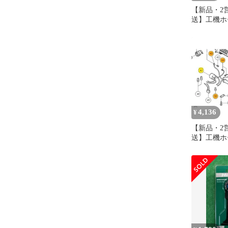
【新品・2
送】工機ホ
ス HiKO
カクアナツキ
(370899 644
4,136
¥
【新品・2
送】工機ホ
ス HiKOK
ミ 100V (37