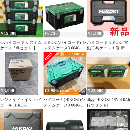
15,800
6,730
1,380
¥
¥
¥
◇ハイコーキ システム
HiKOKI(ハイコーキ) シ
ハイコーキ HiKOKI 電
ケース 3点セット【越
ステムケース3 0040-
動工具ケース１個 新品
谷店】
2658pms ab25544a
純正品 正規品
3,000
3,980
23,000
¥
¥
¥
レジノイドトイシ ハイ
ハイコーキ(HiKOKI)シ
新品 HiKOKI 18V 4.0Ah
コーキ HIKOKI
ステムケース3 0040-
[2つセット]
2658 【リライズ蓮田
店】