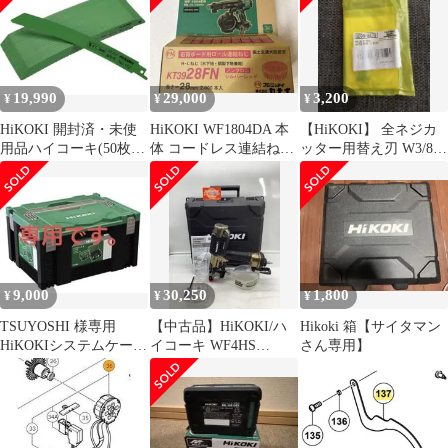
19,990
29,000
3,200
¥
¥
¥
HiKOKI 開封済・未使
HiKOKI WF1804DA 本
【HiKOKI】 全ネジカ
用品ハイコーキ(50枚
体 コードレス連結ねじ
ッター用替え刃 W3/8
入)No.152
ドライバ おまけ付き
0099-8479
9,000
30,250
1,800
¥
¥
¥
TSUYOSHI 様専用
【中古品】HiKOKI/ハ
Hikoki 箱【サイタマン
HiKOKIシステムケース
イコーキ WF4HS
さん専用】
3、1個。システム1、2
☆HiKOKIハイコーキ
個。
高圧ねじ打機 ハイスピ
ードモデル
[IT_A0BVT][岡イ]
[M04]