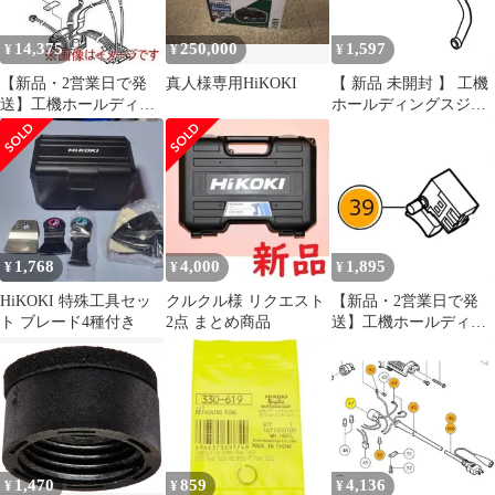
14,375
250,000
1,597
¥
¥
¥
【新品・2営業日で発
真人様専用HiKOKI
【 新品 未開封 】 工機
送】工機ホールディン
ホールディングスジャ
グス HiKOKI デンゲン
パン HiKOKI リンク
クミ (341010 6444)
329787 未使用 送料無料
1,768
4,000
1,895
¥
¥
¥
HiKOKI 特殊工具セッ
クルクル様 リクエスト
【新品・2営業日で発
ト ブレード4種付き
2点 まとめ商品
送】工機ホールディン
グス HiKOKI スイツチ
(ブレーキヨウ) (337724
6444)
1,470
859
4,136
¥
¥
¥