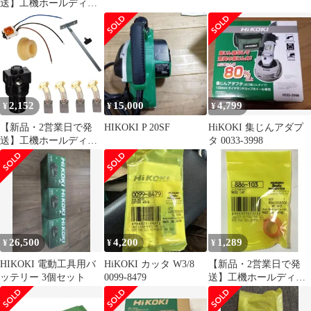
送】工機ホールディン
グス HiKOKI トメワ
(330619 6444)
2,152
15,000
4,799
¥
¥
¥
【新品・2営業日で発
HIKOKI P 20SF
HiKOKI 集じんアダプ
送】工機ホールディン
タ 0033-3998
グス HiKOKI リンク
(329787 6444)
26,500
4,200
1,289
¥
¥
¥
HIKOKI 電動工具用バ
HiKOKI カッタ W3/8
【新品・2営業日で発
ッテリー 3個セット
0099-8479
送】工機ホールディン
グス HiKOKI ノーズキ
ヤツプ (886103 6444)