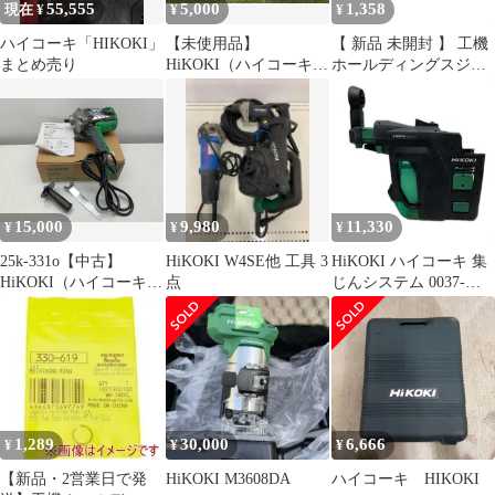
55,555
5,000
1,358
現在 ¥
¥
¥
ハイコーキ「HIKOKI」
【未使用品】
【 新品 未開封 】 工機
まとめ売り
HiKOKI（ハイコーキ）
ホールディングスジャ
0040-2523 外径180mm/
パン HiKOKI スイツチ
刃数48【軟鋼材・ステ
(ブレーキヨウ) 337724
ンレス用】
未使用 送料無料
15,000
9,980
11,330
¥
¥
¥
25k-331o【中古】
HiKOKI W4SE他 工具 3
HiKOKI ハイコーキ 集
HiKOKI（ハイコーキ）
点
じんシステム 0037-
S18V(N) パット無し 電
0104
子ディスクサンダ
1,289
30,000
6,666
¥
¥
¥
【新品・2営業日で発
HiKOKI M3608DA
ハイコーキ HIKOKI