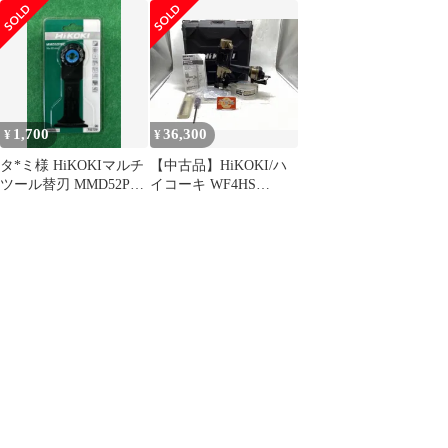
2729 1本
0104 グリーン
1,700
36,300
¥
¥
タ*ミ様 HiKOKIマルチ
【中古品】HiKOKI/ハ
ツール替刃 MMD52PBC
イコーキ WF4HS
0078-2729 1
☆HiKOKIハイコーキ
高圧ねじ打機 ハイスピ
ードモデル [IT_40CFE]
[豊田][M04]