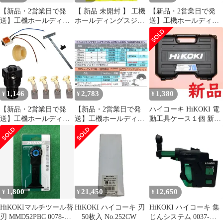
【新品・2営業日で発
【 新品 未開封 】 工機
【新品・2営業日で発
送】工機ホールディン
ホールディングスジャ
送】工機ホールディン
グス HiKOKI ブラシキ
パン HiKOKI トメワ
グス HiKOKI コード(A)
ヤツプ (328200 6444)
330619 未使用 送料無料
クミ 100V (370827
6444)
1,146
2,783
1,380
¥
¥
¥
【新品・2営業日で発
【新品・2営業日で発
ハイコーキ HiKOKI 電
送】工機ホールディン
送】工機ホールディン
動工具ケース１個 新品
グス HiKOKI テイトウ
グス HiKOKI ラバーパ
純正品 正規品
ロクカクアナツキボ
ツト (935793 6444)
M4X6 (370899 6444)
1,800
21,450
12,650
¥
¥
¥
HiKOKIマルチツール替
HiKOKI ハイコーキ 刃
HiKOKI ハイコーキ 集
刃 MMD52PBC 0078-
50枚入 No.252CW
じんシステム 0037-