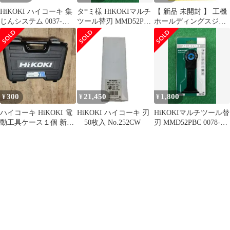
HiKOKI ハイコーキ 集
タ*ミ様 HiKOKIマルチ
【 新品 未開封 】 工機
じんシステム 0037-
ツール替刃 MMD52PBC
ホールディングスジャ
0104 グリーン
0078-2729 1
パン HiKOKI ダストシ
ール(A) 311435 未使用
送料無料
300
21,450
1,800
¥
¥
¥
ハイコーキ HiKOKI 電
HiKOKI ハイコーキ 刃
HiKOKIマルチツール替
動工具ケース１個 新品
50枚入 No.252CW
刃 MMD52PBC 0078-
純正品 正規品
2729 1本