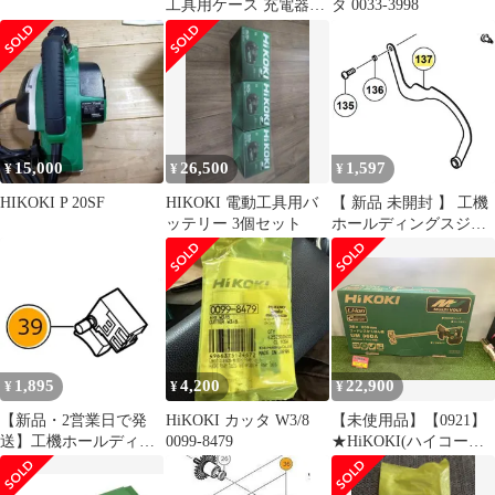
工具用ケース 充電器セ
タ 0033-3998
ット
15,000
26,500
1,597
¥
¥
¥
HIKOKI P 20SF
HIKOKI 電動工具用バ
【 新品 未開封 】 工機
ッテリー 3個セット
ホールディングスジャ
パン HiKOKI リンク
329787 未使用 送料無料
1,895
4,200
22,900
¥
¥
¥
【新品・2営業日で発
HiKOKI カッタ W3/8
【未使用品】【0921】
送】工機ホールディン
0099-8479
★HiKOKI(ハイコーキ)
グス HiKOKI スイツチ
36V コードレス かくは
(ブレーキヨウ) (337724
ん機 スクリュー径