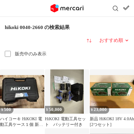
hikoki 0040-2660 の検索結果
並び替え
販売中のみ表示
500
50,000
23,000
¥
¥
¥
ハイコーキ HiKOKI 電
HiKOKI 電動工具セッ
新品 HiKOKI 18V 4.0Ah
動工具ケース１個 新品
ト バッテリー付き
[2つセット]
純正品 正規品