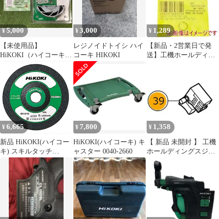
5,000
3,000
1,289
¥
¥
¥
【未使用品】
レジノイドトイシ ハイ
【新品・2営業日で発
HiKOKI（ハイコーキ）
コーキ HIKOKI
送】工機ホールディン
0040-2523 外径180mm/
グス HiKOKI トメワ
刃数48【軟鋼材・ステ
(330619 6444)
ンレス用】
6,665
7,800
1,358
¥
¥
¥
新品 HiKOKI(ハイコー
HiKOKI(ハイコーキ) キ
【 新品 未開封 】 工機
キ) スキルタッチ
ャスター 0040-2660
ホールディングスジャ
100mm×2×15 AC60 20入
パン HiKOKI スイツチ
0093-9662
(ブレーキヨウ) 337724
未使用 送料無料