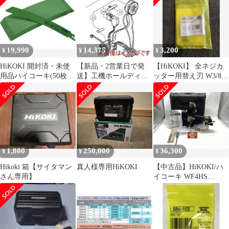
6444)
200mm 塗料 モルタル
対応 蓄電池・充電器別
売り UM36DA(NN)
ITP6VHX6ACKY
19,990
14,375
3,200
¥
¥
¥
HiKOKI 開封済・未使
【新品・2営業日で発
【HiKOKI】 全ネジカ
用品ハイコーキ(50枚
送】工機ホールディン
ッター用替え刃 W3/8
入)No.152
グス HiKOKI デンゲン
0099-8479
クミ (341010 6444)
1,800
250,000
36,300
¥
¥
¥
Hikoki 箱【サイタマン
真人様専用HiKOKI
【中古品】HiKOKI/ハ
さん専用】
イコーキ WF4HS
☆HiKOKIハイコーキ
高圧ねじ打機 ハイスピ
ードモデル [IT_40CFE]
[豊田][M04]