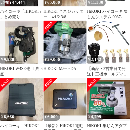
44,444
65,000
11,330
現在 ¥
¥
¥
ハイコーキ「HIKOKI」
HiKOKI 全ネジカッタ
HiKOKI ハイコーキ 集
まとめ売り
ー w1/2.3/8
じんシステム 0037-
0104
9,980
29,000
2,152
¥
¥
¥
HiKOKI W4SE他 工具 3
HiKOKI M3608DA
【新品・2営業日で発
点
送】工機ホールディン
グス HiKOKI リンク
(329787 6444)
6,666
6,000
4,799
¥
¥
¥
ハイコーキ HIKOKI
《最新》HiKOKI 電動
HiKOKI 集じんアダプ