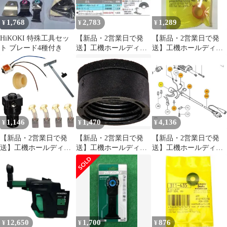
1,768
2,783
1,289
¥
¥
¥
HiKOKI 特殊工具セッ
【新品・2営業日で発
【新品・2営業日で発
ト ブレード4種付き
送】工機ホールディン
送】工機ホールディン
グス HiKOKI ラバーパ
グス HiKOKI ノーズキ
ツト (935793 6444)
ヤツプ (886103 6444)
1,146
1,470
4,136
¥
¥
¥
【新品・2営業日で発
【新品・2営業日で発
【新品・2営業日で発
送】工機ホールディン
送】工機ホールディン
送】工機ホールディン
グス HiKOKI テイトウ
グス HiKOKI ブラシキ
グス HiKOKI コード(A)
ロクカクアナツキボ
ヤツプ (328200 6444)
クミ 100V (370827
M4X6 (370899 6444)
6444)
12,650
1,700
876
¥
¥
¥