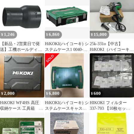
1,246
6,860
15,000
¥
¥
¥
【新品・2営業日で発
HiKOKI(ハイコーキ) シ
25k-331o【中古】
送】工機ホールディン
ステムケース1 0040-
HiKOKI（ハイコーキ）
グス HiKOKI アダプタ
2656ym a465feab
S18V(N) パット無し 電
(320994 6444)
子ディスクサンダ
2,000
6,800
600
¥
¥
¥
HiKOKI WF4HS 高圧
HiKOKI(ハイコーキ) シ
HIKOKI フィルター
収納ケース 工具箱 メ
ステムケースキャスタ
337-793 【10枚セッ
ガネ付き
ー 0040-2660
ト】