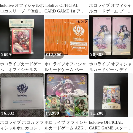
hololive オフィシャルホ
hololive OFFICIAL
ホロライブ オフィシャ
ロカスリーブ 『偽造ホ
CARD GAME 1st アニ
ルカードゲーム ブース
ロカ』 ホロカ
バーサリー
ターパック 2BOX
699
12,800
8,888
¥
¥
¥
ホロライブカードゲー
ホロライブオフィシャ
ホロライブ オフィシャ
ム オフィシャルスリ
ルカードゲーム ベーシ
ルカードゲーム ディー
ーブ 宝鐘マリン
ックPRパックvol.12 16
ヴァフィーバー 2box
パック
6,333
9,999
1,200
¥
¥
¥
ホロライブ ホロカ オフ
ホロライブ オフィシャ
hololive OFFICIAL
ィシャルホロカコレク
ルカードゲーム AZKi
CARD GAME スタート