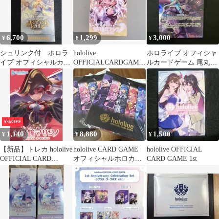
6,700
1,299
3,000
¥
¥
¥
シュリンク付 ホロラ
hololive
ホロライブ オフィシャ
イブ オフィシャルカー
OFFICIALCARDGAME
ルカードゲーム 尾丸ポ
ドゲーム エンチャント
スタートデッキ 不知火
ルカ 2nd UR
レガリア
フレア
5%OFF
1,140
8,880
1,500
¥
¥
¥
【新品】トレカ hololive
hololive CARD GAME
hololive OFFICIAL
OFFICIAL CARD
オフィシャルホロカバ
CARD GAME 1st
GAME スタートデッキ
インダー vol.1
赤 宝鐘マリン