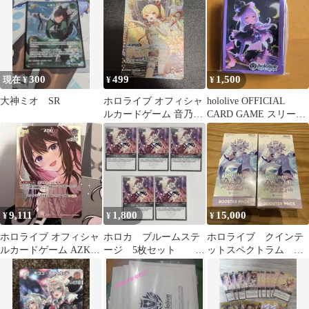
300
499
1,500
現在 ¥
¥
¥
大神ミオ SR
ホロライブ オフィシャ
hololive OFFICIAL
ルカードゲーム 音乃瀬
CARD GAME スリーブ
奏
ケース
9,111
1,800
15,000
¥
¥
¥
ホロライブ オフィシャ
ホロカ ブルームステ
ホロライブ クインテ
ルカードゲーム AZKi
ージ 5枚セット
ットスペクトラム
2nd プロモ ホロカ
1535
2BOX