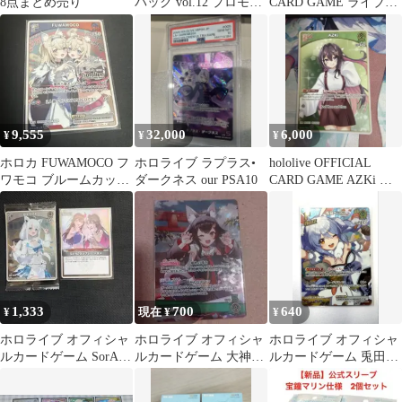
8点まとめ売り
パック vol.12 プロモパ
CARD GAME ライブス
ック10枚セット
タートデッキ
9,555
32,000
6,000
¥
¥
¥
ホロカ FUWAMOCO フ
ホロライブ ラプラス•
hololive OFFICIAL
ワモコ ブルームカップ
ダークネス our PSA10
CARD GAME AZKi 海
プロモ hBP03-050
外プロモ
1,333
700
640
¥
現在 ¥
¥
ホロライブ オフィシャ
ホロライブ オフィシャ
ホロライブ オフィシャ
ルカードゲーム SorAZ
ルカードゲーム 大神ミ
ルカードゲーム 兎田ぺ
セレブレーション
オ OSR
こら SR