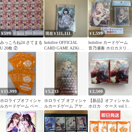
レガリア
599
111,111
1,599
¥
現在 ¥
¥
みっころね24 さてまる
hololive OFFICIAL
hololive カードゲーム
U 20枚 ②
CARD GAME AZKi サ
音乃瀬奏 ホロカスリー
イン
ブ & ホロカケース ②
15,999
5,233
2,500
¥
¥
¥
ホロライブオフィシャ
ホロライブ オフィシャ
【新品】オフィシャル
ルカードゲーム ベーシ
ルカードゲーム アヤカ
ホロカ ケース vol.18
ックPRパックvol.12 16
シヴァンミリオン BOX
百鬼あやめ 2個セット
パック