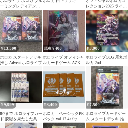
ホロライブ ホロカ ブル
ホロカ 白上フブキ
オフィシャルホロカコ
ーミングレディアンス
レクション2025 ライブ
シュリンク付き 新品未
セット 1セット カード
開封
ゲーム祭
13,500
400
3,900
¥
現在 ¥
¥
ホロカ スタートデッキ
ホロライブ オフィシャ
ホロライブOCG 尾丸ポ
推し Advent ホロライブ
ルカードゲーム AZKi
ルカ 2nd
RR
9,999
3,400
7,500
¥
¥
¥
8/7まで ホロライブカー
ホロカ ベーシックPR
ホロライブカードゲー
ド 脱獄を果たした共犯
パック vol.12 4パック
ム スタートデッキ 推し
者たち フワワ モココ
セット
Advent