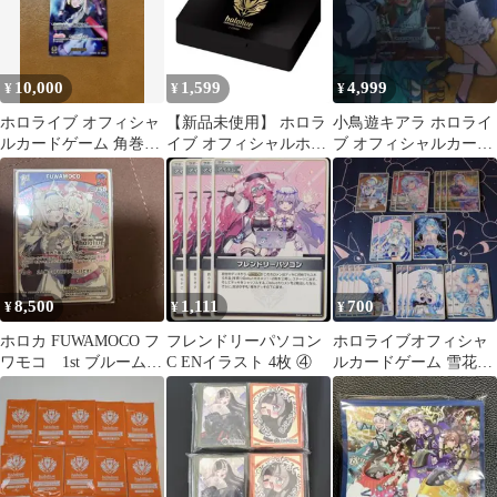
入り）ITLA67550UPA
10,000
1,599
4,999
¥
¥
¥
ホロライブ オフィシャ
【新品未使用】 ホロラ
小鳥遊キアラ ホロライ
ルカードゲーム 角巻わ
イブ オフィシャルホロ
ブ オフィシャルカード
ため OUR
カマーカーケースvol.1
ゲーム
8,500
1,111
700
¥
¥
¥
ホロカ FUWAMOCO フ
フレンドリーパソコン
ホロライブオフィシャ
ワモコ 1st ブルームカ
C ENイラスト 4枚 ④
ルカードゲーム 雪花ラ
ップ プロモ 未開封
ミィ まとめ売り