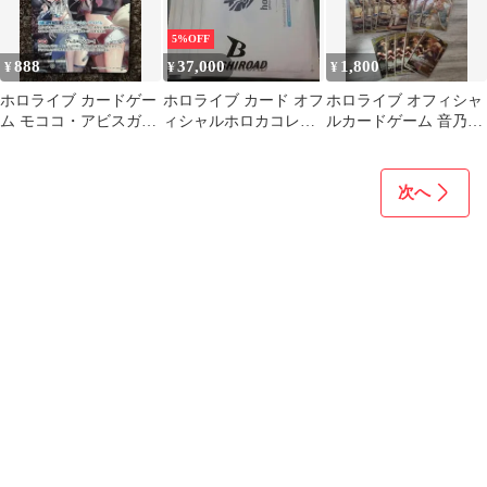
5%OFF
888
37,000
1,800
¥
¥
¥
ホロライブ カードゲー
ホロライブ カード オフ
ホロライブ オフィシャ
ム モココ・アビスガー
ィシャルホロカコレク
ルカードゲーム 音乃瀬
ド SR
ション2025ライブセッ
奏 まとめ売り
ト 4セット
次へ