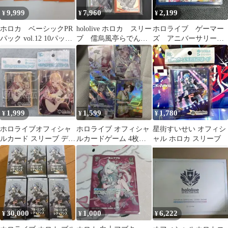
9,999
7,960
2,199
¥
¥
¥
ホロカ ベーシックPR
hololive ホロカ スリー
ホロライブ ゲーマー
パック vol.12 10パック
ブ 儒烏風亭らでん 2
ズ アニバーサリー
新品未開封
個セットWGP
オフィシャルホロカス
リーブ
1,999
1,599
1,780
¥
¥
¥
ホロライブオフィシャ
ホロライブ オフィシャ
星街すいせい オフィシ
ルカード スリーブ デッ
ルカードゲーム 4枚セ
ャル ホロカ スリーブ
キケース 音乃瀬奏 新品
ット sr レトロパソコン
30,000
1,000
6,222
¥
¥
¥