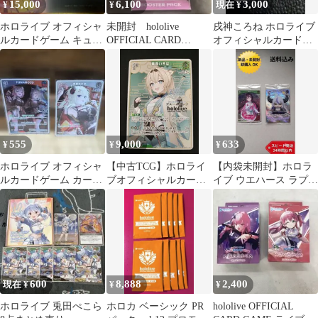
15,000
6,100
3,000
¥
¥
現在 ¥
ホロライブ オフィシャ
未開封 hololive
戌神ころね ホロライブ
ルカードゲーム キュリ
OFFICIAL CARD
オフィシャルカードゲ
アスユニバース3BOX
GAME ブースターパッ
ーム 黄エール
ク
555
9,000
633
¥
¥
¥
ホロライブ オフィシャ
【中古TCG】ホロライ
【内袋未開封】ホロラ
ルカードゲーム カード
ブオフィシャルカード
イブ ウエハース ラプラ
2枚セット
ゲーム 風真いろは
ス・ダークネス AZKi
(hBP01-050)(ブルーム
セット
カップ)(P)【50-501】
600
8,888
2,400
現在 ¥
¥
¥
ホロライブ 兎田ぺこら
ホロカ ベーシック PR
hololive OFFICIAL