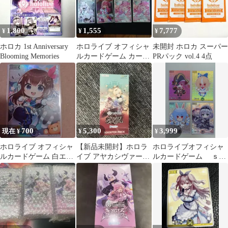
1,800
1,555
7,777
¥
¥
¥
ホロカ 1st Anniversary
ホロライブ オフィシャ
未開封 ホロカ スーパー
Blooming Memories
ルカードゲーム カード
PRパック vol.4 4点
10枚セット
700
5,300
3,999
現在 ¥
¥
¥
ホロライブ オフィシャ
【新品未開封】ホロラ
ホロライブオフィシャ
ルカードゲーム 白エー
イブ アヤカシヴァーミ
ルカードゲーム ｓ
ル ときのそら SY
リオン 1BOX シュリン
ｙ 3期生 4枚セット
ク付き