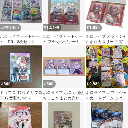
300
12,499
1,850
現在 ¥
¥
¥
ホロライブカードゲー
ホロライブカードゲー
ホロライブ オフィシャ
ム RR 8枚セット
ム アヤカシヴァーミリ
ルホロカスリーブ 宝鐘
オン 2BOX（シュリン
マリン 2個セット
ク付き）
500
600
2,980
¥
¥
¥
ミリプロ TCG ミリプロ
ホロライブ ホロカ 癒月
ホロライブ オフィシャ
TCG 音割れ vol.2
ちょこ S まとめ売り
ルカードゲーム まとめ
Debut サポート
売り