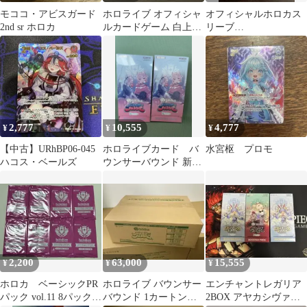
モココ・アビスガード
ホロライブ オフィシャ
オフィシャルホロカス
2nd sr ホロカ
ルカードゲーム 白上フ
リーブ
ブキ
「FUWAMOCO」 未開
封 55枚入り
2,777
10,555
4,777
¥
¥
¥
【中古】URhBP06-045
ホロライブカード バ
水宮枢 プロモ
ハコス・ベールズ
ウンサーバウンド 新品
未開封 2BOX シュリ
ンク付き
2,200
63,000
15,555
¥
¥
¥
ホロカ ベーシックPR
ホロライブ バウンサー
エンチャントレガリア
パック vol.11 8パックセ
バウンド 1カートン
2BOX アヤカシヴァー