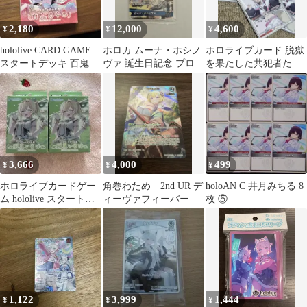
2,180
12,000
4,600
¥
¥
¥
hololive CARD GAME
ホロカ ムーナ・ホシノ
ホロライブカード 脱獄
スタートデッキ 百鬼あ
ヴァ 誕生日記念 プロモ
を果たした共犯者たち
やめ
未開封
モココ 各2枚ホロカ
+おまけ
3,666
4,000
499
¥
¥
¥
ホロライブカードゲー
角巻わため 2nd UR デ
holoAN C 井月みちる 8
ム hololive スタートデ
ィーヴァフィーバー
枚 ⑤
ッキ 風真いろは 2個
セット
1,122
3,999
1,444
¥
¥
¥