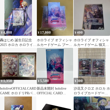
ット
未開封
ミリオン 1BOX シュリ
ンクなし
4,888
17,000
400
¥
¥
¥
轟はじめ 誕生日記念
ホロライブ オフィシャ
ホロライブ オフィシャ
2025 ホロカ ホロライブ
ルカードゲーム ブース
ルカードゲーム 猫又お
カード PRカードホロラ
ターパック 3BOX シュ
かゆ SR
イブ
リンク付き
1,350
5,500
300
¥
¥
¥
hololiveOFFICIALCARD
新品未開封 hololive
沙花叉クロヱ ホロカ ホ
GAME ホロドリPRパッ
OFFICIAL CARD
ロライブカードゲーム
ク vol.1
GAME ブースターパッ
魔法少女ホロウィッチ
ク「バウンサーバウン
ド」（BOX：12パック