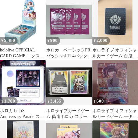
ション 2025ライブセッ
UR
エールセット
ト 未開封
5,480
900
2,000
¥
¥
¥
hololive OFFICIAL
ホロカ ベーシックPR
ホロライブ オフィシャ
CARD GAME エクスト
パック vol.11 4パックセ
ルカードゲーム 百鬼あ
ラブースター「サマ
ット
やめ デッキ デッキケー
ー・ホログラム」
ス、スリーブ
（BOX：8パック入り）
1,700
3,455
600
¥
¥
¥
ホロカ holoX
ホロライブカードゲー
ホロライブ オフィシャ
Anniversary Parade スリ
ム 偽造ホロカ スリーブ
ルカードゲーム 一伊那
ーブ
セット 白上フブキ
尓栖 SR まとめ買い
値下げ歓迎