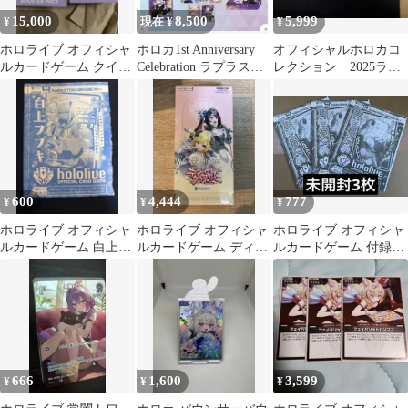
15,000
8,500
5,999
¥
現在 ¥
¥
ホロライブ オフィシャ
ホロカ1st Anniversary
オフィシャルホロカコ
ルカードゲーム クイン
Celebration ラプラスダ
レクション 2025ライ
テットスペクトラム
ークネス
ブセット
2BOX 未開封
600
4,444
777
¥
¥
¥
ホロライブ オフィシャ
ホロライブ オフィシャ
ホロライブ オフィシャ
ルカードゲーム 白上フ
ルカードゲーム ディー
ルカードゲーム 付録カ
ブキ Vジャンプ付録
ヴァフィーバー 1BOX
ード 6種セット
666
1,600
3,599
¥
¥
¥