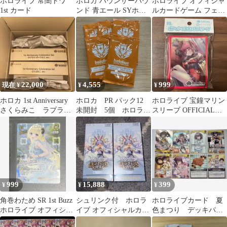
ホロライブ 常闇トワ
ホロカ バウンサーバウ
ホロライブ オフィシャ
1st カード
ンド 青エール SYホロ
ルカードゲーム フェイ
ライブカード
バリットパソコン s
22,000
4,555
999
現在 ¥
¥
¥
ホロカ 1st Anniversary
ホロカ PR パック12
ホロライブ 宝鐘マリン
さくらみこ ラプラ
未開封 5個 ホロライ
スリーブ OFFICIAL
ス・ダークネス セッ
ブ
CARD GAME オフィシ
ト
ャルホロカスリーブ
vol.6
999
15,888
399
¥
¥
¥
角巻わため SR 1st Buzz
シュリンク付 ホロラ
ホロライブカード 夏
ホロライブ オフィシャ
イブ オフィシャルカー
色まつり デッキパー
ルカードゲーム
ドゲーム エンチャント
ツ 8枚セット OSR RR