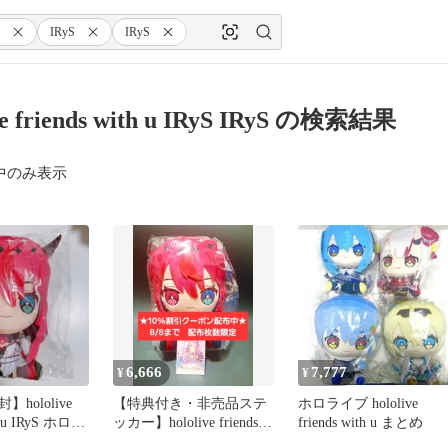
IRyS
IRyS
ve friends with u IRyS IRyS の検索結果
中のみ表示
6,666
7,777
¥
¥
hololive
【特典付き・非売品ステ
ホロライブ hololive
th u IRyS ホロフ
ッカー】hololive friends
friends with u まとめ
with u IRyS アイリス ホロ