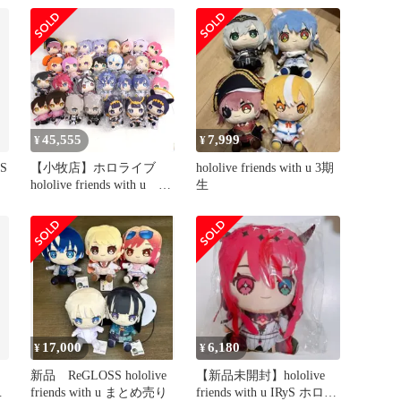
45,555
7,999
¥
¥
S
【小牧店】ホロライブ
hololive friends with u 3期
hololive friends with u ぬ
生
u」
いぐるみ 30体おまとめ
l
セット※被りあり
【I718-6427】
17,000
6,180
¥
¥
新品 ReGLOSS hololive
【新品未開封】hololive
ベ
friends with u まとめ売り
friends with u IRyS ホロフ