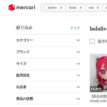
ンツにスキップ
hololive
friends
with
u
絞り込み
hololi
クリア
カテゴリー
販売
ブランド
サイズ
販売状況
出品者
6,099
¥
【新品未開封】
商品の状態
friends wi
レ