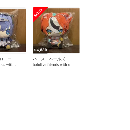
ールズ
4,880
¥
クロニー
ハコス・ベールズ
ends with u
hololive friends with u