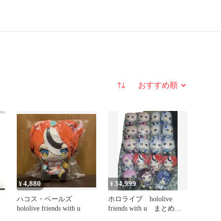
並び替え
4,880
34,999
¥
¥
ハコス・ベールズ
ホロライブ hololive
hololive friends with u
friends with u まとめ売
り