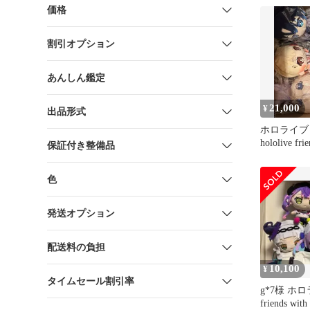
価格
割引オプション
あんしん鑑定
21,000
¥
出品形式
ホロライブ
hololive fri
保証付き整備品
いぐるみ
色
発送オプション
配送料の負担
10,100
¥
タイムセール割引率
g*7様 ホロラ
friends w