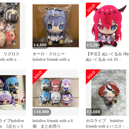
ライブ ホロフレ ぬいぐ
るみ マスコット hololive
English VSinger 公式グッ
ズ キャラクターグッズ
4,880
3,200
¥
¥
 リグロス
オーロ・クロニー
【中古】ぬいぐるみ IRy
ends with u ぬ
hololive friends with u
ぬいぐるみ vol.10
「hololive friends with 
hololive production officia
shop限定
10,000
3,600
¥
¥
イブhololive
hololive friends with u 6
ホロライブ hololive
ith u 5点セット
個 まとめ売り
friends with u ハコス・