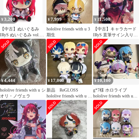
3,200
7,999
11,500
¥
¥
¥
【中古】ぬいぐるみ
hololive friends with u 3
【中古】キャラカード
IRyS ぬいぐるみ vol.10
期生
IRyS 直筆サイン入りぴ
「hololive friends with
助描き下ろしスタッフ
u」 hololive production
パス風カード 「バーチ
official shop限定
ャルYouTuber ホロライ
ブEnglish IRyS 誕生日
記念2025 誕生日記念フ
ルセット 数量限定
ver.」 購入特典
4,444
17,000
10,100
¥
¥
¥
hololive friends with u シ
新品 ReGLOSS
g*7様 ホロライブ
オリ・ノヴェラ
hololive friends with u ま
hololive friends with u
とめ売り
5点セット