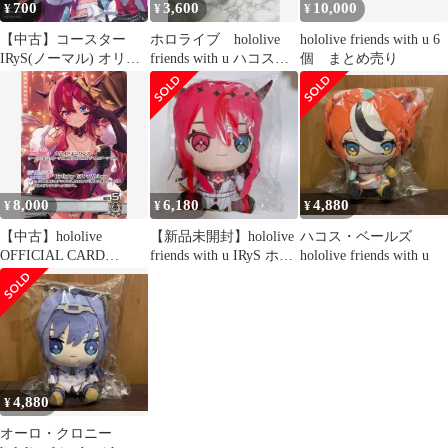
700
3,600
10,000
¥
¥
¥
【中古】コースター
ホロライブ hololive
hololive friends with u 6
IRyS(ノーマル) オリジ
friends with u ハコス・
個 まとめ売り
ナルコースター 「バー
ベールズ
チャルYouTuber ホロラ
イブ hololive 5th fes.
Capture the
Moment×JOYSOUND コ
ラボキャンペーン」 コ
ラボドリンク注文特典
8,000
6,180
4,880
¥
¥
¥
第2弾
【中古】hololive
【新品未開封】hololive
ハコス・ベールズ
OFFICIAL CARD
friends with u IRyS ホロ
hololive friends with u
GAME hBD24-033[P]：
フレ
IRyS/[記念グッズ フル
セット購入特典]
4,880
¥
オーロ・クロニー