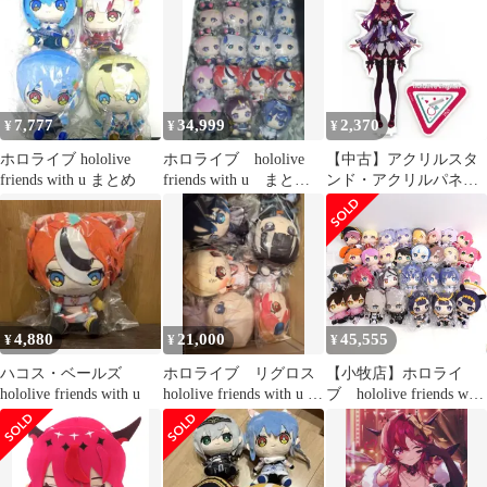
リス ホロライブ ホロフ
レ ぬいぐるみ マスコッ
ト hololive English
VSinger 公式グッズ キ
ャラクターグッズ
7,777
34,999
2,370
¥
¥
¥
ホロライブ hololive
ホロライブ hololive
【中古】アクリルスタ
friends with u まとめ
friends with u まとめ
ンド・アクリルパネル
売り
IRyS Regular Outfit アク
リルスタンド 「バーチ
ャルYouTuber ホロライ
ブEnglish -Promise-」
4,880
21,000
45,555
¥
¥
¥
ハコス・ベールズ
ホロライブ リグロス
【小牧店】ホロライ
hololive friends with u
hololive friends with u ぬ
ブ hololive friends with
いぐるみ
u ぬいぐるみ 30体お
まとめセット※被りあ
り 【I718-6427】