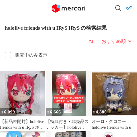
hololive friends with u IRyS IRyS の検索結果
並び替え
販売中のみ表示
6,099
6,666
4,880
¥
¥
¥
【新品未開封】hololive
【特典付き・非売品ス
オーロ・クロニー
friends with u IRyS ホロ
テッカー】hololive
hololive friends with u
フレ
friends with u IRyS アイ