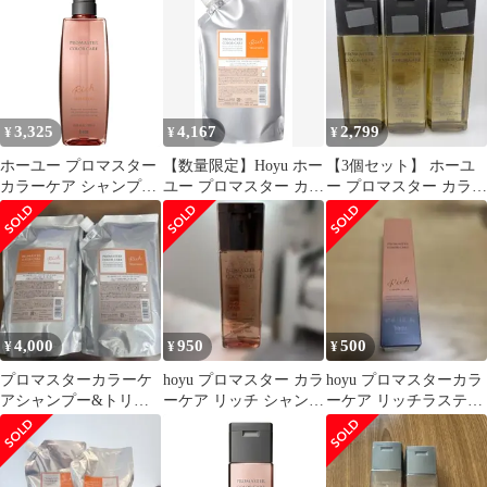
ン酸 髪 パサつき 乾燥
トメント 200g セット
ット
うるおい 保湿 サロン専
シャンプー 小さい カラ
売品 美容室専売 ダメー
ー 長持ち 髪 パサつき
ジケア
洗い流す サロン専売品
美容室 美容院 美容室専
売
3,325
4,167
2,799
¥
¥
¥
ホーユー プロマスター
【数量限定】Hoyu ホー
【3個セット】 ホーユ
カラーケア シャンプー
ユー プロマスター カラ
ー プロマスター カラー
リッチ 600ml
ーケア リッチ トリート
ケア スタイリッシュ シ
メント 1000g 詰替え
ャンプー
4,000
950
500
¥
¥
¥
プロマスターカラーケ
hoyu プロマスター カラ
hoyu プロマスターカラ
アシャンプー&トリー
ーケア リッチ シャンプ
ーケア リッチラスティ
トメント リッチ
ー 250mL
ングアフター