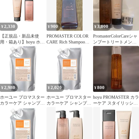
2,330
900
3,000
¥
¥
¥
【正規品・新品未使
PROMASTER COLOR
PromasterColorCareシャ
用・箱あり】hoyu ホー
CARE Rich Shampoo
ンプートリートメント
ユー カラーケア プロ
250ml
コアライトハード
マスターリッチシャン
プー250ml+トリートメ
ント200g セット
2,980
2,020
800
¥
¥
¥
ホーユー プロマスター
ホーユー プロマスター
hoyu PROMASTER カラ
カラーケア シャンプー
カラーケア シャンプー
ーケア スタイリッシュ
リッチ 1000ml レフィ
リッチ 1000ml 詰替用
シャンプー
ル
【全商品最安値に挑
戦】