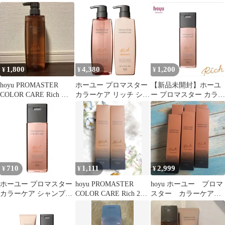
ー 250ml
ャンプー
シャンプー 詰替 1000
1,800
4,380
1,200
¥
¥
¥
hoyu PROMASTER
ホーユー プロマスター
【新品未開封】ホーユ
COLOR CARE Rich シ
カラーケア リッチ シャ
ー プロマスター カラー
ャンプー
ンプー 600mL + トリー
ケア リッチ シャンプー
トメント 600g セット
250ml
ヒアルロン酸 パサつき
乾燥 保湿 美容室 サロ
ン専売品
710
1,111
2,999
¥
¥
¥
ホーユー プロマスター
hoyu PROMASTER
hoyu ホーユー プロマ
カラーケア シャンプー
COLOR CARE Rich 2本
スター カラーケア
リッチ 250ml 【全商品
セット
リッチ ラスティング
最安値に挑戦】
アフター