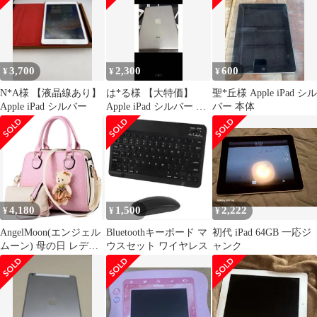
3,700
2,300
600
¥
¥
¥
N*A様 【液晶線あり】
は*る様 【大特価】
聖*丘様 Apple iPad シル
Apple iPad シルバー
Apple iPad シルバー 本
バー 本体
体
4,180
1,500
2,222
¥
¥
¥
AngelMoon(エンジェル
Bluetoothキーボード マ
初代 iPad 64GB 一応ジ
ムーン) 母の日 レディ
ウスセット ワイヤレス
ャンク
ース バッグ ショルダー
バッグ ハンドバッグ か
わいい 2WAY チャーム
ポーチ 付き エナメル(
ピンク)