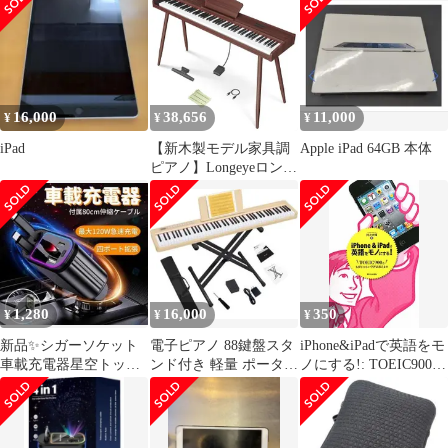
ドメイド
16,000
38,656
11,000
¥
¥
¥
iPad
【新木製モデル家具調
Apple iPad 64GB 本体
ピアノ】Longeyeロンア
イ電子ピアノ88鍵盤
MOODスタンド一体型
10W出力日本語表記
MIDI対応二つヘッドホ
ン同時使レトロ風10mm
ストローク380種類音色
移調DREAM音源初心者
1,280
16,000
350
¥
¥
¥
練習…
新品✨シガーソケット
電子ピアノ 88鍵盤スタ
iPhone&iPadで英語をモ
車載充電器星空トップ
ンド付き 軽量 ポータブ
ノにする!: TOEIC900点
カーチャージャー 携帯
ル 88鍵 ペダル付き ベ
も夢じゃない学習法教
電話超高速充電
ージュ
えます／井上 大輔