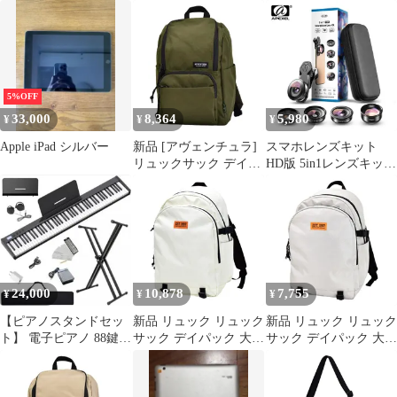
ョルダートートバッグ
ピアノ88鍵携帯Pianoピ
ぷくぷくシール ぷくぷ
マルチロゴ くしゅふわ
アノ大人初心者向け
く もっちもち マシュマ
MIDI対応持ち運び(オ
ロ 3Dシール 韓国 お
レンジ)
しりぷにぷにシール
5%OFF
33,000
8,364
5,980
¥
¥
¥
Apple iPad シルバー
新品 [アヴェンチュラ]
スマホレンズキット
リュックサック デイパ
HD版 5in1レンズキット
ック マザーズバッグ
レンズセット スマート
RPT-30669 カーキ
フォン用レンズ 10倍マ
クロ 2倍望遠 110°広角
170°超広角 195°魚眼
Apexel APL-HB5
24,000
10,878
7,755
¥
¥
¥
【ピアノスタンドセッ
新品 リュック リュック
新品 リュック リュック
ト】 電子ピアノ 88鍵盤
サック デイパック 大容
サック デイパック 大容
8 日本語表記 MIDI対応
量 アヴェンチュラRSP-
量 アヴェンチュラRSP-
30661 ベージュ
30661 グレー