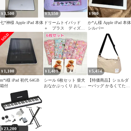
3,500
3,550
900
¥
¥
¥
七*神様 Apple iPad 本体
ドリームトイパッド
か*ん様 Apple iPad 本体
＋ プラス ディズニ
シルバー
ー できた！がひろが
る
1,100
1,480
5,474
¥
¥
¥
m*i様 iPad 初代 64GB
シール 6枚セット 柴犬
【特価商品】ショルダ
箱付
おなかぷっくり おしり
ーバッグ かるくてたた
ぷにぷにシール 立体
める はっ水ナイロン
3D
AVVENTURA SKT-
30707
23,200
¥