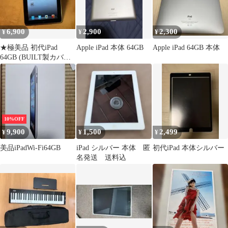
6,900
2,900
2,300
¥
¥
¥
★極美品 初代iPad
Apple iPad 本体 64GB
Apple iPad 64GB 本体
64GB (BUILT製カバー
付き)★
10%OFF
9,900
1,500
2,499
¥
¥
¥
美品iPadWi-Fi64GB
iPad シルバー 本体 匿
初代iPad 本体シルバー
名発送 送料込