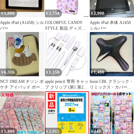
1,000
2,754
2,900
¥
¥
¥
Apple iPad (A1458) シル
COLORFUL CANDY
Apple iPad 本体 A1458
バー
STYLE 新品 ディズニ
シルバー
ー / タブレット・パソ
コンケース (11インチ) /
Rapunzel /
FASHIONABLE
PRINCESS / ラプンツェ
ル /
6,316
1,150
1,480
¥
¥
¥
NCT DREAM チソン ポ
apple pencil 専用 キャッ
hoon CBL クラシック・
ケチ アイパッド ポーチ
プ クリップ (第1.第2世
リミックス・カバーア
+ グリップトック キー
代対応) カバー Ipad ペ
ルバム 紙ジャケット仕
ホルダー
ン 5点セット
様
1,480
2,915
440
¥
¥
¥