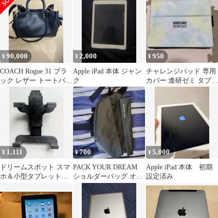
トブルー
90,000
2,000
950
¥
¥
¥
COACH Rogue 31 ブラ
Apple iPad 本体 ジャン
チャレンジパッド 専用
ック レザー トートバッ
ク
カバー 進研ゼミ タブレ
グ
ットカバー ドリームパ
ステル
1,111
700
5,000
¥
¥
¥
ドリームスポット スマ
PACK YOUR DREAM
Apple iPad 本体 初期
ホ＆小型タブレット用
ショルダーバッグ オリ
設定済み
固定ホルダー
ーブグリーン