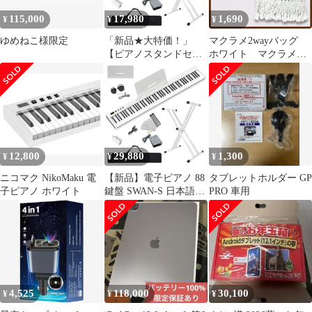
115,000
17,980
1,690
¥
¥
¥
ゆめねこ様限定
「新品★大特価！」
マクラメ2wayバッグ
【ピアノスタンドセッ
ホワイト マクラメ編
ト】ニコマク NikoMaku
み インテリア ナチ
電子ピアノ 88鍵盤
ュラル
SWAN-S 日本語表記
MIDI対応 コンパクト
軽量 日本語説明書付き
白
12,800
29,880
1,300
¥
¥
¥
ニコマク NikoMaku 電
【新品】電子ピアノ 88
タブレットホルダー GP
子ピアノ ホワイト
鍵盤 SWAN-S 日本語表
PRO 車用
記 MIDI対応 コンパク
ト 軽量 スリムデザイン
充電型 初心者 スタンド
ソフトケース ペダル 練
習用イヤホン 鍵盤シー
ル 日本語説明書付き 白
bff1c05d
4,525
118,000
30,100
¥
¥
¥