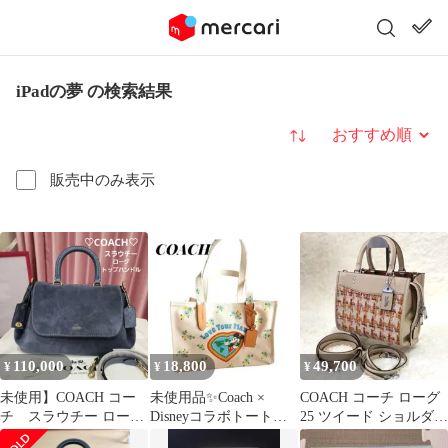
iPadの夢 の検索結果
並び替え
販売中のみ表示
110,000
18,800
49,700
¥
¥
¥
未使用】COACH コー
未使用品✨️Coach ×
COACH コーチ ローグ
チ スラウチー ローグ
Disneyコラボトート
25 ツイード ショルダー
トップ ハンドル♡ライ
キャンバス
バッグ ハンドバッグ