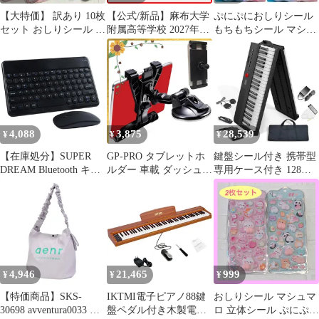
【大特価】 訳あり 10枚
【公式/新品】麻布大学
ぷにぷにおしりシール
セット おしりシール ぷ
附属高等学校 2027年度
もちもちシール マシュ
にぷに 立体 ぷっくり
版【過去問5年】(高校
マロシール 3Dシール 2
おしり
別入試過去問シリーズ
枚もちもち
B04)
4,088
3,875
28,539
¥
¥
¥
【在庫処分】SUPER
GP‐PRO タブレットホ
鍵盤シール付き 携帯型
DREAM Bluetooth キー
ルダー 車載 ダッシュボ
専用ケース付き 128種
ボードマウスセット
ード用 (スマホ対応付
音色 練習用イヤホン バ
iPad対応 キーボード タ
き) 1
ッテリー
ブレット/スマホ用 ワイ
ヤレスキーボード 充電
式 可愛い コンパクト
薄型 軽量 携帯便利
Windows Mac iOS
4,946
21,465
999
¥
¥
¥
Android対応 長時間稼
【特価商品】SKS-
IKTMI電子ピアノ88鍵
おしりシール マシュマ
30698 avventura0033 シ
盤ペダル付き木製電子
ロ 立体シール ぷにぷに