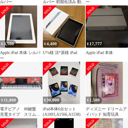
ルバー
ルバー 初期化済み 動作
ー
確認OK
3,500
4,400
17,777
¥
¥
¥
Apple iPad 本体 シルバ
U*o様 涼*原様 iPad
Apple iPad 本体
ー
11,800
30,000
1,500
¥
¥
¥
電子ピアノ 88鍵盤
iPad本体6台セット
ディズニー ドリームア
充電タイプ スリム
(A1893,A1566,A1538)
イパッド 知育玩具
ブラック