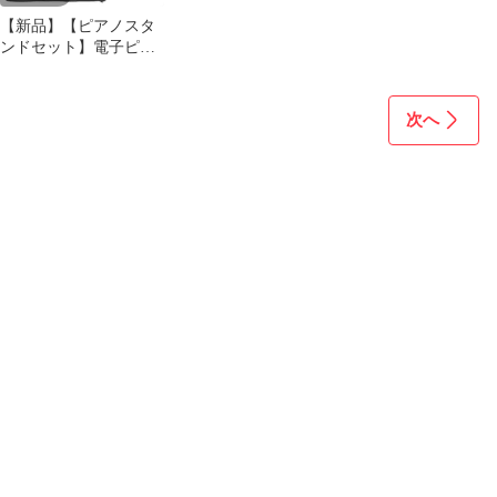
【新品】【ピアノスタ
ンドセット】電子ピア
ノ 61鍵盤 10?ストロー
ク 超小型 持ち運び便利
初心者 練習にピッタリ
次へ
バッテリー内蔵 長時間
利用可 スタンド付き ペ
ダル付き 収納バッグ付
き MIDI対応 譜面台 鍵
盤シール イヤホン （黒
セッ 4017454a