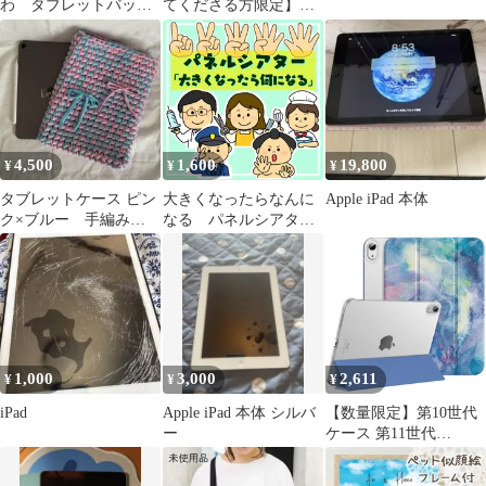
わ タブレットバッ
てくださる方限定】
ク シューズケース
KIMFBAY 電子ピアノ
ファスナー
★88鍵盤
4,500
1,600
19,800
¥
¥
¥
タブレットケース ピン
大きくなったらなんに
Apple iPad 本体
ク×ブルー 手編み
なる パネルシアタ
iPadケースパステル 韓
ー 保育教材 スケッ
国雑貨
チブックシアター ペ
ープサート
1,000
3,000
2,611
¥
¥
¥
iPad
Apple iPad 本体 シルバ
【数量限定】第10世代
ー
ケース 第11世代
2025/2022 11インチ
Dadanism 11gen