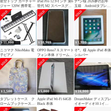
星空トップ カーチャー
iPad Pro 12.9インチ 第6
ナ*ン様 2026夢のお年
ジャー 120W 携帯電話
世代 M2 スペースグレ
玉箱 Androidタブレッ
超高速充電 引き込み式
ー おまけ付き♪
ト 12.1インチ ヨド
ケーブル ワンドラッグ
バ
4台用USBシガーライタ
ー USB C カーチャージ
ャー(A Model,240W)
11,000
10,999
1,999
¥
¥
¥
ニコマク NikoMaku 電
OPPO Reno7 A スマート
そ*。様 Apple iPad 本体
子ピアノ
フォン本体 ドリームブ
シルバー
ルー CPH2353
1,500
5,000
16,000
¥
¥
¥
タブレットケース ク
Apple iPad Wi-Fi 64GB
DreamMaker ディスプレ
ロームブックケース
Black 本体
イオーディオ10.1イン
ゆめかわ 水色 ハン
チ DPA101V 本体