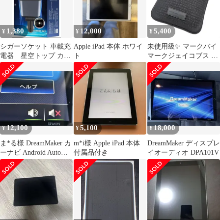
1,380
12,000
5,400
¥
¥
¥
シガーソケット 車載充
Apple iPad 本体 ホワイ
未使用級✨️ マークバイ
電器 星空トップ カー
ト
マークジェイコブス ケ
チャージャー 携帯電話
ース タブレット
超高速充電
M6121610
12,100
5,100
18,000
¥
¥
¥
ま*る様 DreamMaker カ
m*i様 Apple iPad 本体
DreamMaker ディスプレ
ーナビ Android Auto対
付属品付き
イオーディオ DPA101V
応