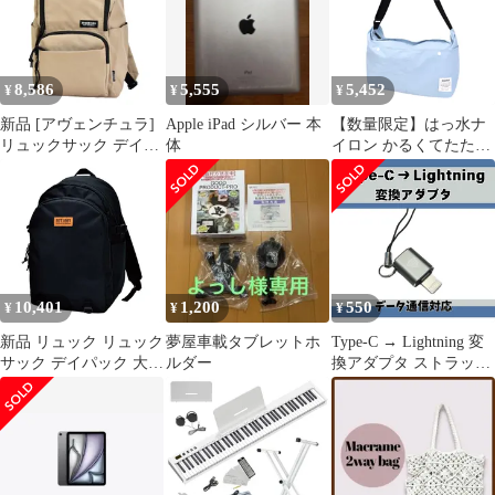
8,586
5,555
5,452
¥
¥
¥
新品 [アヴェンチュラ]
Apple iPad シルバー 本
【数量限定】はっ水ナ
リュックサック デイパ
体
イロン かるくてたため
ック マザーズバッグ
る AVVENTURA ショル
RPT-30669 ベージュ
ダーバッグ SKT-30707
10,401
1,200
550
¥
¥
¥
新品 リュック リュック
夢屋車載タブレットホ
Type-C → Lightning 変
サック デイパック 大容
ルダー
換アダプタ ストラップ
量 アヴェンチュラRSP-
付き 急速充電 データ通
30661 ブラック
信対応