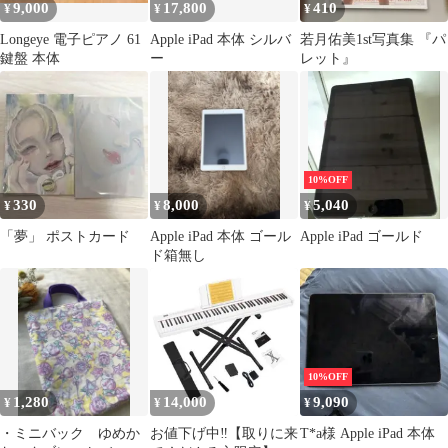
9,000
17,800
410
¥
¥
¥
Longeye 電子ピアノ 61
Apple iPad 本体 シルバ
若月佑美1st写真集 『パ
鍵盤 本体
ー
レット』
10%OFF
330
8,000
5,040
¥
¥
¥
「夢」 ポストカード
Apple iPad 本体 ゴール
Apple iPad ゴールド
ド箱無し
10%OFF
1,280
14,000
9,090
¥
¥
¥
・ミニバック ゆめか
お値下げ中‼️【取りに来
T*a様 Apple iPad 本体