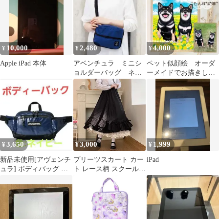
A16/10thgen 10.9インチ
2025年新モデル アイパ
ッド用 タブレットケー
ス オートスリープ iPad
三つ折り スタンド
10,000
2,480
4,000
¥
¥
¥
PU+PC 耐久
Apple iPad 本体
アベンチュラ ミニシ
ペット似顔絵 オーダ
ョルダーバッグ ネイ
ーメイドでお描きしま
ビー 男女兼用 サコ
す フレーム付き 2L
ッシュ 斜めがけ
サイズ
3,650
3,000
1,999
¥
¥
¥
新品未使用[アヴェンチ
プリーツスカート カー
iPad
ュラ] ボディバッグ ウ
ト レース柄 スクールス
エストバッグ 色:ネイビ
カート ハイウエスト ロ
ー
リータ フリル ウェスト
ゴム 学院風 Ａライン
M250408-290