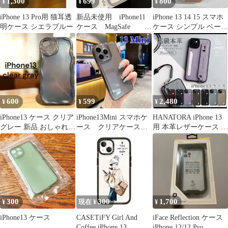
1,300
699
800
¥
¥
¥
iPhone 13 Pro用 猫耳透
新品未使用 iPhone11
iPhone 13 14 15 スマホ
明ケース シエラブルー
ケース MagSafe グ
ケース シンプル ベージ
レー 01
ュ 新品 34
600
599
2,480
¥
¥
¥
iPhone13 ケース クリア
iPhone13Mini スマホケ
HANATORA iPhone 13
グレー 新品 おしゃれ
ース クリアケース
用 本革レザーケース 背
保護カバー TPU
ブラック 06
面ベルト付
300
300
1,700
¥
現在 ¥
¥
iPhone13 ケース
CASETiFY Girl And
iFace Reflection ケース
Coffee iPhone 13
iPhone 12/12 Pro