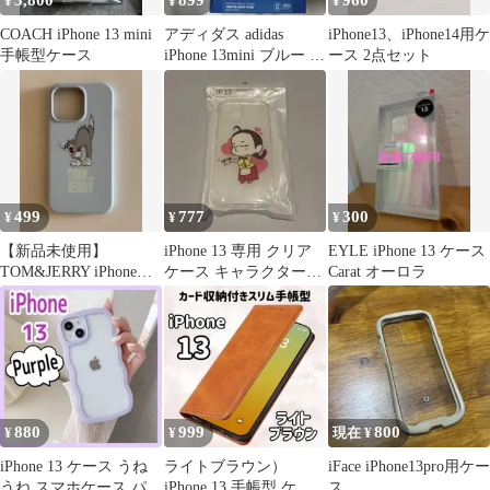
3,800
899
960
¥
¥
¥
COACH iPhone 13 mini
アディダス adidas
iPhone13、iPhone14用ケ
手帳型ケース
iPhone 13mini ブルー ロ
ース 2点セット
ゴ ケース
499
777
300
¥
¥
¥
【新品未使用】
iPhone 13 専用 クリア
EYLE iPhone 13 ケース
TOM&JERRY iPhone
ケース キャラクターデ
Carat オーロラ
13pro ス マホケース
ザイン 韓国
880
999
800
¥
¥
現在 ¥
iPhone 13 ケース うね
ライトブラウン）
iFace iPhone13pro用ケー
うね スマホケース パー
iPhone 13 手帳型 ケー
ス