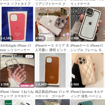
ケース ソフトタイプ 薄
リアソフトケース クリ
リッドケース
ピンク
アブルーー
4,580
980
980
¥
¥
¥
Ad18)Apple iPhone 13
iPhoneケース クリア 大
iPhoneケース iPhone13
mini シリコーンケース
人可愛い 透明 ピンク
シンプル フレーム モノ
RED
iPhone17
トーン 耐衝撃
398
4,062
900
¥
¥
¥
iPhone 13mini うねうね
純正新品iPhone 13 レザ
iPhone13promax キルテ
ウェーブ スマホケース
ーケース ゴールデン
ィング 淡色 ベージュ
カバー 透明クリア
ブラウン