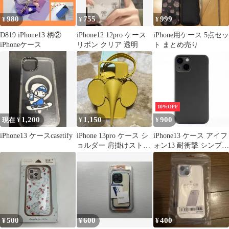
980
755
999
¥
¥
¥
D819 iPhone13 柄②
iPhone12 12pro ケース
iPhone用ケース 5点セッ
iPhoneケース
リボン クリア 透明
ト まとめ売り
10%OFF
1,200
1,150
900
現在 ¥
¥
¥
iPhone13 ケースcasetify
iPhone 13pro ケース シ
iPhone13 ケース アイフ
ョルダー 肩掛けストラ
ォン13 耐衝撃 シンプル
ップ付
さらさら ハード ケース
【Color】 ブラック
500
600
400
¥
¥
¥