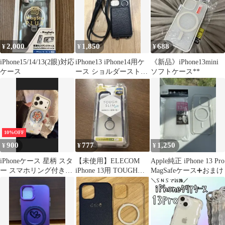
2,000
1,850
688
¥
¥
¥
iPhone15/14/13(2眼)対応
iPhone13 iPhone14用ケ
《新品》iPhone13mini
ケース
ース ショルダーストラ
ソフトケース**
ップ付き ミラー付
10%OFF
900
777
1,250
¥
¥
¥
iPhoneケース 星柄 スタ
【未使用】ELECOM
Apple純正 iPhone 13 Pro
ー スマホリング付き未
iPhone 13用 TOUGH
MagSafeケース➕おまけ
使用
SLIM Lite