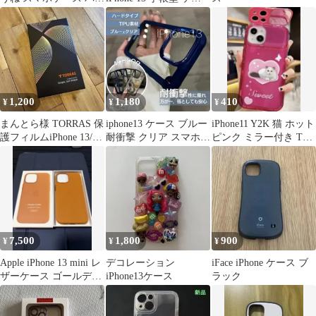
プル 韓国 h 新品
ス カバー スマホ耐衝撃
0708
1,200
1,180
410
¥
¥
¥
まんとら様 TORRAS 保
iphone13 ケース ブルー
iPhone11 Y2K 猫 ホット
護フィルムiPhone 13/13
耐衝撃 クリア スマホケ
ピンク ミラー付き TPU
Pro
ース 透明
ケース
7,500
1,800
900
¥
¥
¥
Apple iPhone 13 mini レ
デコレーション
iFace iPhone ケース ブ
ザーケース ゴールデン
iPhone13ケース
ラック
ブラウン