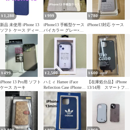
1,280
999
780
¥
¥
¥
新品 未使用 iPhone 13
iPhone13 手帳型ケース
iPhone13対応 ケース
ソフト ケース ディープ
バイカラー グレー×ホ
ブルー 保護 強化
ワイト
499
2,500
600
¥
¥
¥
iPhone 13 Pro用 ソフト
ハミィ Hamee iFace
【在庫処分品】iPhone
ケース カーキ
Refiection Case iPhone
13/14用 スマートフォ
13 mini Gray.4 グレー
ンケース BUMP
クリア 4522327933039
CROSSBODY
PHONECASE ブラッ
ク メール便