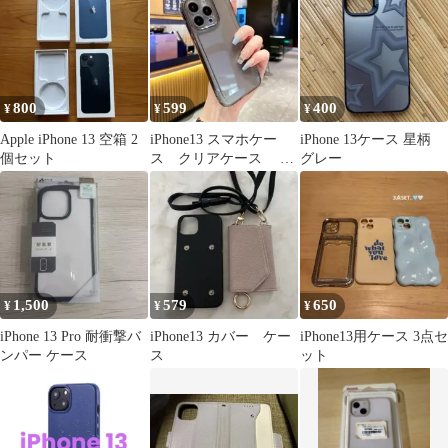
800
599
400
¥
¥
¥
Apple iPhone 13 空箱 2
iPhone13 スマホケー
iPhone 13ケース 星柄
個セット
ス クリアケース ブ
グレー
ラック 08
1,500
579
650
¥
¥
¥
iPhone 13 Pro 耐衝撃バ
iPhone13 カバー ケー
iPhone13用ケース 3点セ
ンパー ケース
ス
ット