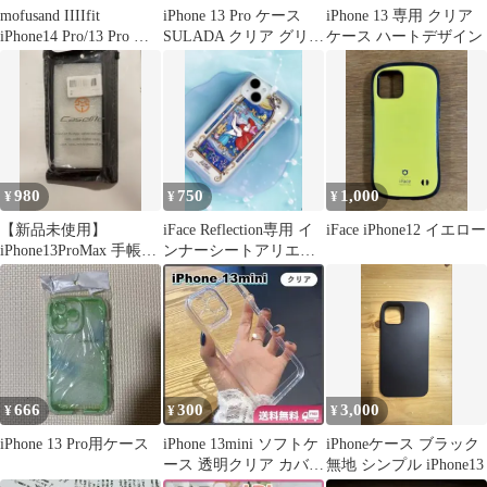
mofusand IIIIfit
iPhone 13 Pro ケース
iPhone 13 専用 クリア
iPhone14 Pro/13 Pro 対
SULADA クリア グリー
ケース ハートデザイン
応
ン 未使用
980
750
1,000
¥
¥
¥
【新品未使用】
iFace Reflection専用 イ
iFace iPhone12 イエロー
iPhone13ProMax 手帳型
ンナーシートアリエル
レザーケース 黒
iPhone13
666
300
3,000
¥
¥
¥
iPhone 13 Pro用ケース
iPhone 13mini ソフトケ
iPhoneケース ブラック
ース 透明クリア カバー
無地 シンプル iPhone13
レンズ保護 耐衝撃