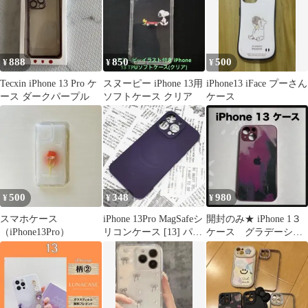
888
850
500
¥
¥
¥
Tecxin iPhone 13 Pro ケ
スヌーピー iPhone 13用
iPhone13 iFace プーさん
ース ダークパープル
ソフトケース クリア
ケース
500
348
980
¥
¥
¥
スマホケース
iPhone 13Pro MagSafeシ
開封のみ★ iPhone 1３
（iPhone13Pro）
リコンケース [13] パー
ケース グラデーショ
プル
ンペイント風デザイン