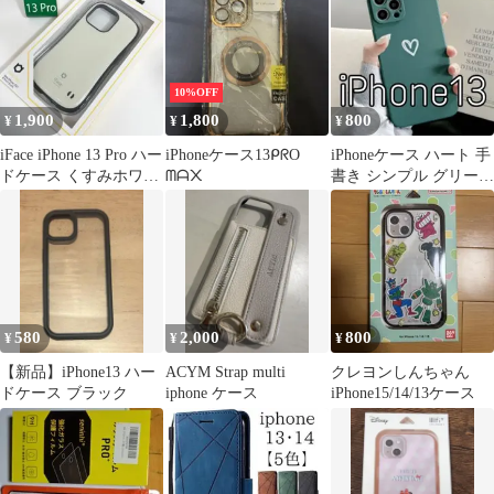
10%OFF
1,900
1,800
800
¥
¥
¥
iFace iPhone 13 Pro ハー
iPhoneケース13ᑭᖇO
iPhoneケース ハート 手
ドケース くすみホワイ
ᗰᗩ᙭
書き シンプル グリーン
ト3848
iPhone13
580
2,000
800
¥
¥
¥
【新品】iPhone13 ハー
ACYM Strap multi
クレヨンしんちゃん
ドケース ブラック
iphone ケース
iPhone15/14/13ケース