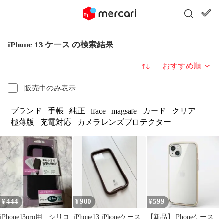
iPhone 13 ケース の検索結果
並び替え
販売中のみ表示
ブランド
手帳
純正
カード
クリア
iface
magsafe
極薄版
充電対応
カメラレンズプロテクター
444
900
599
¥
¥
¥
iPhone13pro用、シリコ
iPhone13 iPhoneケース
【新品】iPhoneケース