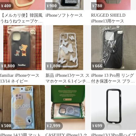
400
900
780
¥
¥
¥
【メルカリ便】韓国風
iPhoneソフトケース
RUGGED SHIELD
うねうねウェーブケー
iPhone13用ケース
ス イエロー
iPhone13
8,800
1,800
666
¥
¥
¥
familiar iPhoneケース
新品 iPhone13ケース ス
iPhone 13 Pro用 リング
13/14 ネイビー
マホケース 6.1インチ
付き保護ケース ブラッ
蝶々
ク
500
2,999
699
¥
¥
¥
iPhone 14/13用 マット
CASEIIFY iPhone13 ク
iPhone13/13Pro用ハイブ