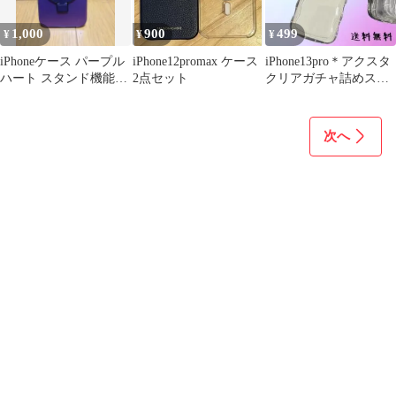
1,000
900
499
¥
¥
¥
iPhoneケース パープル
iPhone12promax ケース
iPhone13pro＊アクスタ
ハート スタンド機能付
2点セット
クリアガチャ詰めスマ
き
ホケース推し活韓国ぷ
っくり0
次へ