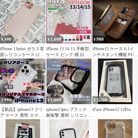
348
1,600
980
¥
¥
¥
iPhone 13mini ガラス背
iPhone 13 14 15 手帳型
iPhone13 ケース 6.1イ
面シリコンケース (29)
ケース ピンク 桃 白
ンチスタンド機能 PUレ
ピンク
猫/888
ザー ストラップ付き
980
1,080
1,700
¥
¥
¥
【新品】iphone13 クリ
iphone13pro ブラック
iFace iPhone12 12Pro
ア ケース 透明 スマホ
耐衝撃 透明 シリコンフ
ケース 耐衝撃 無地
レーム ハードケース