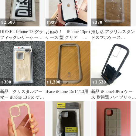
2,500
999
370
¥
¥
¥
DIESEL iPhone 13 グラ
お勧め！ iPhone 13pro
推し活 アクリルスタン
フィックレザーケース
ケース 型 クリア ブ
ドスマホケース
ブラック
ラック 06
iPhone13/14
300
1,300
1,530
¥
¥
¥
新品 クリスタルアー
iFace iPhone 15/14/13用
新品 iPhone13Pro ケー
マー iPhone 13 Pro ケー
ス 耐衝撃 ハイブリッド
ス CLAY ベージュ
背面クリア ブラック