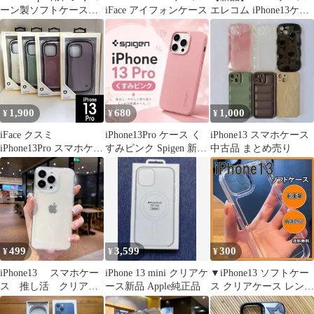
ーン製ソフトケース
iFace アイフォンケース
エレコム iPhone13ケー
ブラック
ス
1,900
680
1,000
¥
¥
¥
iFace クスミ
iPhone13Pro ケース く
iPhone13 スマホケース
iPhone13Pro スマホケー
すみピンク Spigen 新品
中古品 まとめ売り
ス 3848 3886 3862 3909
未使用
499
3,599
300
¥
¥
¥
iPhone13 スマホケー
iPhone 13 mini クリアケ
▼iPhone13 ソフトケー
ス 推し活 クリアケ
ース新品 Apple純正品
ス クリアケース レンズ
ース 02
保護 2