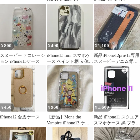
800
490
1,100
¥
¥
¥
スヌーピー デコレーシ
iPhone13mini スマホケ
新品iPhone12pro/12専用
ョン iPhone13ケース
ース ペイント柄 立体デ
スヌーピーデニム背面
ザイン
ケースレザー
450
960
1,680
¥
¥
¥
iPhone12 合皮ケース
【新品】Mona the
新品 iPhone11 スクエア
Vampire iPhone13 ケー
スマホケース 黒 ブラッ
ス｜未開封
ク シンプル 保護