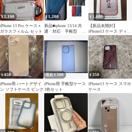
1,100
1,200
1,680
¥
¥
¥
iPhone 13 Pro ケース＋
新品■iphone 13/14 共
【新品未開封】
ガラスフィルム セット
通 対応 手帳型 レ
iPhone13 ケース ディズ
ザーケース
ニー ミニー
450
300
350
¥
現在 ¥
¥
iPhone用 ハートデザイ
iPhone用 手帳型ケース
iPhone13 ケース スマホ
ン ソフトケース ピンク
3色セット
ケース