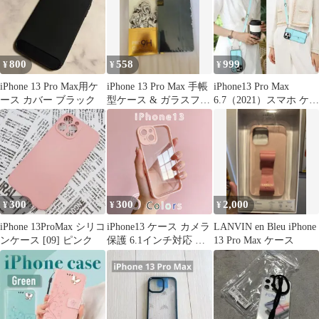
800
558
999
¥
¥
¥
iPhone 13 Pro Max用ケ
iPhone 13 Pro Max 手帳
iPhone13 Pro Max
ース カバー ブラック
型ケース & ガラスフィ
6.7（2021）スマホ ケー
ルム付き
ス 肩掛け
300
300
2,000
¥
¥
¥
iPhone 13ProMax シリコ
iPhone13 ケース カメラ
LANVIN en Bleu iPhone
ンケース [09] ピンク
保護 6.1インチ対応 高
13 Pro Max ケース
透明TPU素材 衝撃吸収
薄型軽量 6色展開 シリ
コンソフトケース カメ
ラレンズ保護 黄変防止
指紋防止 ワイヤレス充