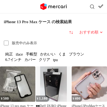
iPhone 13 Pro Max ケース の検索結果
並び替え
販売中のみ表示
純正
手帳型
かわいい
くま
ブラウン
iface
6.7インチ
カバー
クリア
tpu
500
1,180
400
¥
¥
¥
iPhone 13 pro max ケー
■■Deff DURO iPhone
iPhone13ProMaxケース