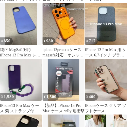
ハイブリッドケース
黒 R0049
850
980
717
¥
¥
¥
純正 MagSafe対応
iphone13promaxケース
iPhone 13 Pro Max 用 ケ
iPhone 13 Pro Max レザ
magsafe対応 オシャレ
ース 6.7インチ ブラッ
ーケース
レンズ保護
ク
1,580
1,500
400
¥
¥
¥
iPhone13 Pro Max ケー
【新品】iPhone 13 Pro
iPhoneケース クリア ソ
ス 紫 ストラップ付
Max ケース celly 耐衝撃
フトケース
iPhone13ProMax 緑