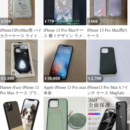
550
770
666
¥
¥
¥
iPhone13ProMax用 バイ
iPhone 13 Pro Maxケー
iPhone 13 Pro Max用の
カラーケース ライトブ
ス 蝶々デザイン ラメ入
ケース
ルー×レモンイエロー
り(シルバー)
3,000
38,000
2,700
¥
¥
¥
Hamee iFace iPhone 13
Apple iPhone 13 Pro max
iPhone13 Pro Max 6.7イ
Pro Max ケース ブラッ
本体
ンチ ケース MagSafe ブ
ク
ラック