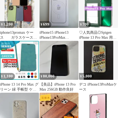
撃 すり傷防止 ウルト
ラ・ハイブリッド (ミ
ッドナイト・グリーン)
1,200
699
700
¥
¥
¥
iphone13promax ケー
iPhone15 iPhone13
♡人気商品◎Spigen
ス ガラスケース
iPhone13ProMax
iPhone 13 Pro Max 用ケ
緑
iPhone13Pro
ース(クリア)
iPhone12mini
iPhone13mini
iPhone15Plus Magsafe 対
応 クリアケース マグセ
ーフ 大人気
1,100
80,000
5,000
¥
¥
¥
iPhone 13 14 Pro Max グ
【美品】iPhone 13 Pro
デコ iPhone13ProMaxケ
リーン 緑 手帳型 ケー
Max 256GB 動作良好
ース
ス/867