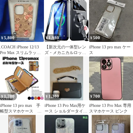
5,800
1,980
500
¥
¥
¥
.COACH iPhone 12/13
【新次元の一体型レン
iPhone 13 pro max ケー
Pro Max スリムラップ
ズ・メカニカルロッ
ス
ケース
ク】iPhone 13 Pro Max
用の ケース 360°全面保
護・両面強化ガラス マ
グセーフ ストラップホ
ール付き 金属 13 Pro
Max クリア6.7インチ
(ブラック)
1,780
1,380
700
¥
¥
¥
iPhone 13 pro max 手
iPhone 13 Pro Max用ケ
iPhone 13 Pro Max 専用
帳型スマホケース ブ
ース ショルダータイプ
スマホケース ピンク
ラウン スマホスタン
ブラック
ド