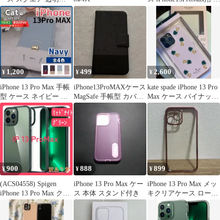
iPhone13promax
帳型 ブラック
1,200
499
2,600
¥
¥
¥
iPhone 13 Pro Max 手帳
iPhone13ProMAXケース
kate spade iPhone 13 Pro
型 ケース ネイビー 青
MagSafe 手帳型 カバー
Max ケース パイナップ
猫 /694
ブラック
ル
900
888
899
¥
¥
¥
(ACS04558) Spigen
iPhone 13 Pro Max ケー
iPhone 13 Pro Max メッ
iPhone 13 Pro Max クリ
ス 本体 スタンド付き
キクリアケース ローズ
ア TPU バンパーケース
ピンク
米軍MIL規格取得 耐衝