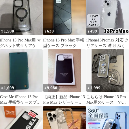
1,500
630
499
¥
¥
¥
iPhone 15 Pro Max用 マ
iPhone 13 Pro Max 手帳
iPhone13Promax 対応 ク
グネット式クリアケー
型ケース ブラック
リアケース 透明 ぷくぷ
ス
く アクスタ
1,699
9,980
1,999
¥
¥
¥
Case Me iPhone 13 Pro
【純正】新品 iPhone 13
こちらはiPhone 13 Pro
Max 手帳型ケースブル
Pro Max レザーケース
Max用のケース で
ーグリーン★
ミッドナイト
す。