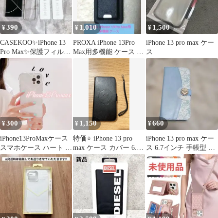
390
1,010
1,500
¥
¥
¥
CASEKOO✨iPhone 13
PROXA iPhone 13Pro
iPhone 13 pro max ケー
Pro Max✨保護フィルム
Max用多機能 ケース -
ス
【2枚】枠付き
スタンド付き
300
1,150
660
¥
¥
¥
iPhone13ProMaxケース
特価⭐️ iPhone 13 pro
iPhone 13 pro max ケー
スマホケース ハート 韓
max ケース カバー 6.7
ス 6.7インチ 手帳型 ス
国 透明 推し活
インチ
トラップ付き