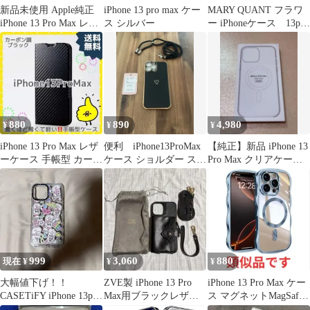
新品未使用 Apple純正
iPhone 13 pro max ケー
MARY QUANT フラワ
iPhone 13 Pro Max レザ
ス シルバー
ー iPhoneケース 13pro
ーケース
max
880
890
4,980
¥
¥
¥
iPhone 13 Pro Max レザ
便利 iPhone13ProMax
【純正】新品 iPhone 13
ーケース 手帳型 カーボ
ケース ショルダー スト
Pro Max クリアケース
ン調ブラック 黒
ラップ付き 黒 韓国
MM313FE/A
999
3,060
880
現在 ¥
¥
¥
大幅値下げ！！
ZVE製 iPhone 13 Pro
iPhone 13 Pro Max ケー
CASETiFY iPhone 13pro
Max用ブラックレザー
ス マグネットMagSafe
maxケース
ケース 財布型
対応