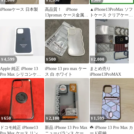
1,000
1,390
300
¥
¥
¥
iPhoneケース 日本製
高品質！ iPhone
▲iPhone13ProMax ソフ
13promax ケース金属カ
トケース クリアケース
メラカバー 耐衝撃グ
レンズ保護
レー
4,599
500
2,000
¥
¥
¥
Apple 純正 iPhone 13
iPhone 13 pro max ケー
まとめ売り
Pro Max シリコンケー
ス 白 ホワイト
iPhone13ProMAX
ス
650
2,100
1,599
¥
¥
¥
ドコモ純正 iPhone13
新品 iPhone 13 Pro Max
☘️ iPhone 13 Pro Max カ
Pro Max ケース リング
ニューバランス ケース
ード収納