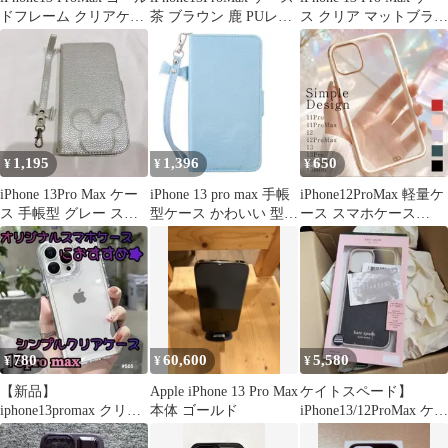
ドフレーム クリアケー
茶 ブラウン 鹿 PUレザ
ス クリア マットブラッ
ス 軽量ケース
ー 韓国 上品
ク
1,195
1,396
650
¥
¥
¥
iPhone 13Pro Max ケー
iPhone 13 pro max 手帳
iPhone12ProMax 軽量ケ
ス 手帳型 グレー スタ
型ケース かわいい 型押
ース スマホケース
ンド機能
し柄 ストラップ
iPhoneケース
780
60,600
5,580
¥
¥
¥
【新品】
Apple iPhone 13 Pro Max
ケイトスペード】
iphone13promax クリア
本体 ゴールド
iPhone13/12ProMax ケー
ケース スマホケース 耐
ス 黒/ペール