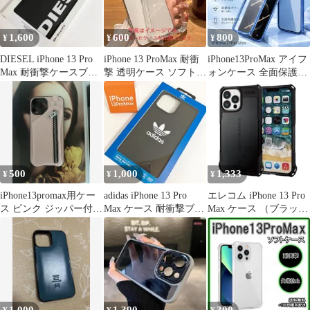
1,600
600
800
¥
¥
¥
DIESEL iPhone 13 Pro
iPhone 13 ProMax 耐衝
iPhone13ProMax アイフ
Max 耐衝撃ケースブラ
撃 透明ケース ソフトケ
ォンケース 全面保護
ック5785
ース クリアケース
iPhoneケース
500
1,000
1,333
¥
¥
¥
iPhone13promax用ケー
adidas iPhone 13 Pro
エレコム iPhone 13 Pro
ス ピンク ジッパー付き
Max ケース 耐衝撃ブラ
Max ケース （ブラッ
ポケットストラップ付
ック6027
ク）
き