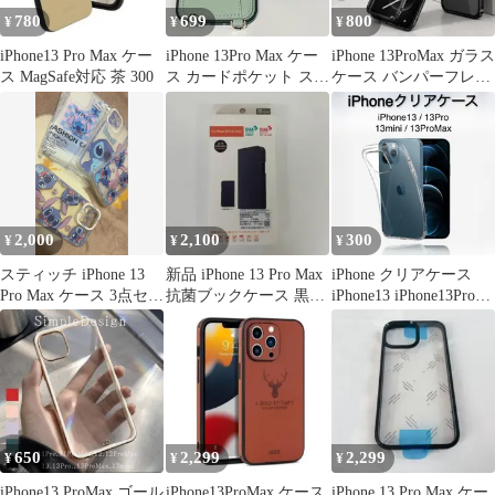
780
699
800
¥
¥
¥
iPhone13 Pro Max ケー
iPhone 13Pro Max ケー
iPhone 13ProMax ガラス
ス MagSafe対応 茶 300
ス カードポケット スト
ケース バンパーフレー
ラップ付 グリーン
ム 全面保護
2,000
2,100
300
¥
¥
¥
スティッチ iPhone 13
新品 iPhone 13 Pro Max
iPhone クリアケース
Pro Max ケース 3点セッ
抗菌ブックケース 黒
iPhone13 iPhone13Pro
ト
R0050
iPhone13mini
iPhone13ProMax 透明 ケ
ース カバー アイフォー
ン スマホケース
650
2,299
2,299
¥
¥
¥
iPhone13 ProMax ゴール
iPhone13ProMax ケース
iPhone 13 Pro Max ケー