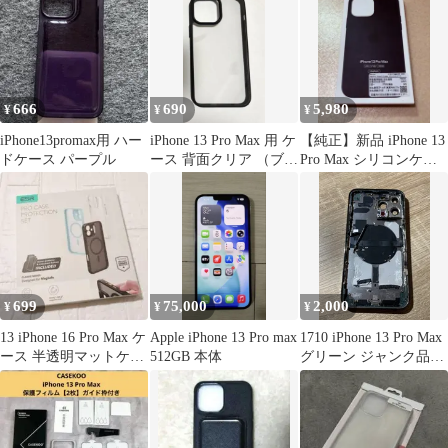
衝撃
666
690
5,980
¥
¥
¥
iPhone13promax用 ハー
iPhone 13 Pro Max 用 ケ
【純正】新品 iPhone 13
ドケース パープル
ース 背面クリア （ブラ
Pro Max シリコンケー
ック）
ス ミッドナイト
699
75,000
2,000
¥
¥
¥
13 iPhone 16 Pro Max ケ
Apple iPhone 13 Pro max
1710 iPhone 13 Pro Max
ース 半透明マットケー
512GB 本体
グリーン ジャンク品
ス フィルム
【ネ】