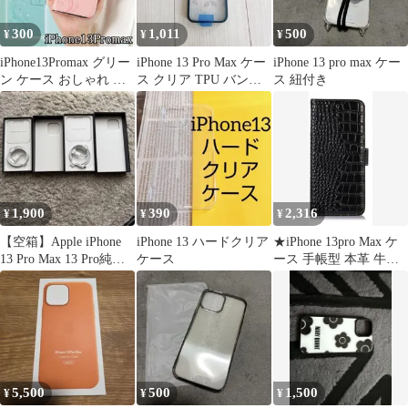
電対応
300
1,011
500
¥
¥
¥
iPhone13Promax グリー
iPhone 13 Pro Max ケー
iPhone 13 pro max ケー
ン ケース おしゃれ か
ス クリア TPU バンパ
ス 紐付き
わいい キラキラ
ーケース
1,900
390
2,316
¥
¥
¥
【空箱】Apple iPhone
iPhone 13 ハードクリア
★iPhone 13pro Max ケ
13 Pro Max 13 Pro純正
ケース
ース 手帳型 本革 牛革
付属品
財布型 鰐柄 クロコダイ
ル柄 耐衝撃 [RFIDブロ
ッキング]
5,500
500
1,500
¥
¥
¥