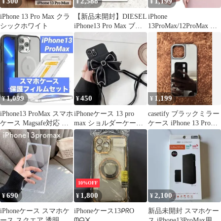
300
2,588
1,199
¥
¥
¥
iPhone 13 Pro Max クラ
【新品未開封】DIESEL
iPhone
シックホワイト
iPhone13 Pro Max ブッ
13ProMax/12ProMax ケ
クレットケース
ース 新品未使用 匿名配
送
1,099
450
1,199
¥
¥
¥
iPhone13 ProMax スマホ
iPhoneケース 13 pro
casetify ブラックミラー
ケース Magsafe対応 保
max ショルダーケース
ケース iPhone 13 Pro
護フィルム
ブラック リボン
Max
10%OFF
690
1,800
2,100
¥
¥
¥
iPhoneケース スマホケ
iPhoneケース13ᑭᖇO
新品未開封 スマホケー
ース スクエア 透明
ᗰᗩ᙭
ス iPhone13ProMax用 手