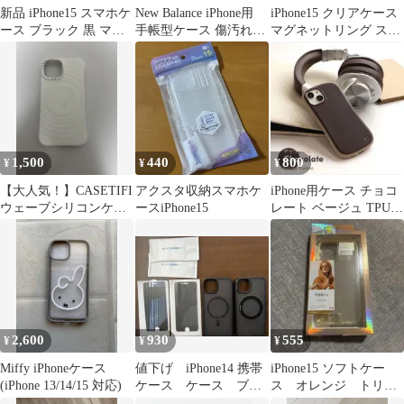
新品 iPhone15 スマホケ
New Balance iPhone用
iPhone15 クリアケース
ース ブラック 黒 マル
手帳型ケース 傷汚れ使
マグネットリング スタ
ジェラ風 韓国
用感あり
ンド付き
1,500
440
800
¥
¥
¥
【大人気！】CASETIFI
アクスタ収納スマホケ
iPhone用ケース チョコ
ウェーブシリコンケー
ースiPhone15
レート ベージュ TPU素
ス ホワイト iphone15
材 15Pro
2,600
930
555
¥
¥
¥
Miffy iPhoneケース
値下げ iPhone14 携帯
iPhone15 ソフトケー
(iPhone 13/14/15 対応)
ケース ケース ブラ
ス オレンジ トリニ
ック 2個セット おま
ティ