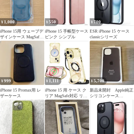
1,000
550
700
¥
¥
¥
iPhone 15用 ウェーブデ
iPhone 15 手帳型ケース
ESR iPhone 15 ケース
ザインケース MagSafe
ピンク シンプル
classicシリーズ
うねうね くねくね
999
1,111
5,700
¥
¥
¥
iPhone 15 Promax用 レ
iPhone 15 用 ケース ク
新品未開封 Apple純正
ザーケース
リア MagSafe対応 リン
シリコンケース
グ付き ネック
iPhone15 MagSafe対応