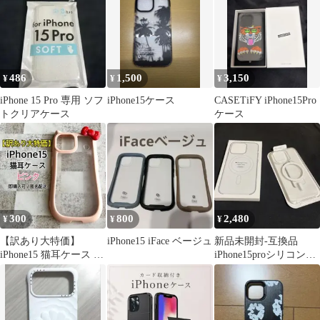
486
1,500
3,150
¥
¥
¥
iPhone 15 Pro 専用 ソフ
iPhone15ケース
CASETiFY iPhone15Pro
トクリアケース
ケース
300
800
2,480
¥
¥
¥
【訳あり大特価】
iPhone15 iFace ベージュ
新品未開封-互換品
iPhone15 猫耳ケース ピ
iPhone15proシリコンケ
ンク 赤リボン 韓国風
ースMagSafe対応