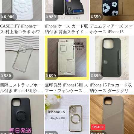
6,000
980
550
¥
¥
¥
CASETiFY iPhoneケー
iPhone ケース カード収
デニムティアーズ スマ
ス 村上隆コラボ ホワイ
納付き 背面スライド ブ
ホケース iPhone15
ト 17Pro MAX
ラック iPhone15◎
580
699
899
¥
¥
¥
四隅にストラップホー
無印良品 iPhone15用 ス
iPhone 15 Pro カード収
ル付き iPhone15用クリ
マートフォンケース ダ
納ケース ダークグリー
アケース
ークグレー
ン 韓国購入 美品
10%OFF