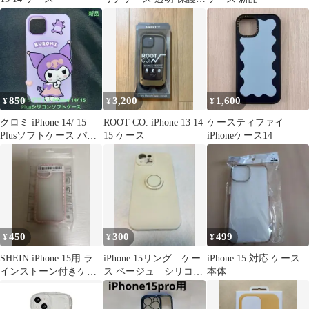
バー
850
3,200
1,600
¥
¥
¥
クロミ iPhone 14/ 15
ROOT CO. iPhone 13 14
ケースティファイ
Plusソフトケース パー
15 ケース
iPhoneケース14
プル
450
300
499
¥
¥
¥
SHEIN iPhone 15用 ラ
iPhone 15リング ケー
iPhone 15 対応 ケース
インストーン付きケー
ス ベージュ シリコ
本体
ス ライトピンク
ン スマホケース