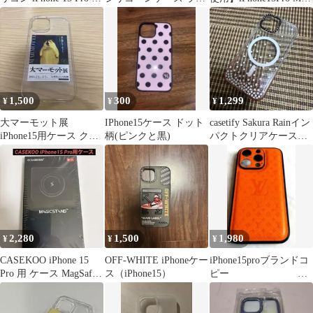
ース
トブルー
ケース
1,500
300
1,299
¥
¥
¥
大マーモット展
IPhone15ケース ドット
casetify Sakura Rainイン
iPhone15用ケース クリ
柄(ピンクと黒)
パクトクリアケース
ア
iPhone15
2,280
1,500
1,980
¥
¥
¥
CASEKOO iPhone 15
OFF-WHITE iPhoneケー
iPhone15proブランドコ
Pro 用 ケース MagSafe
ス（iPhone15）
ピー
対応
ソフトケース ／オレン
ジ