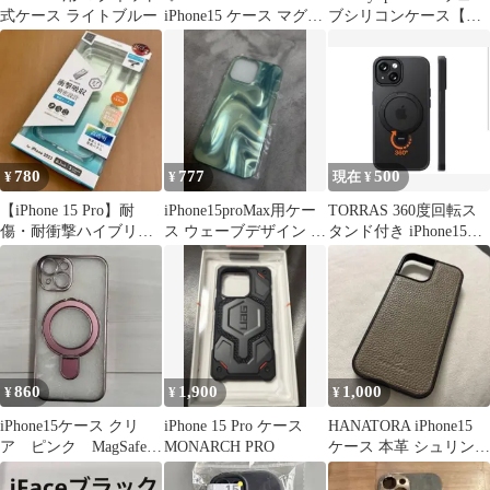
式ケース ライトブルー
iPhone15 ケース マグセ
ブシリコンケース【中
ーフ 16ProMax 16Pro
古品・箱あり】
16Plus 17ProMax 17Pro
17Air 15ProMax 15Pro
15Plus ラメ 黒色 透明
クリア 耐衝撃☆
780
777
500
¥
¥
現在 ¥
【iPhone 15 Pro】耐
iPhone15proMax用ケー
TORRAS 360度回転ス
傷・耐衝撃ハイブリッ
ス ウェーブデザイン グ
タンド付き iPhone15ケ
ドケース クリア
リーン系
ース ブラック
860
1,900
1,000
¥
¥
¥
iPhone15ケース クリ
iPhone 15 Pro ケース
HANATORA iPhone15
ア ピンク MagSafe付
MONARCH PRO
ケース 本革 シュリンク
き
グレージュ