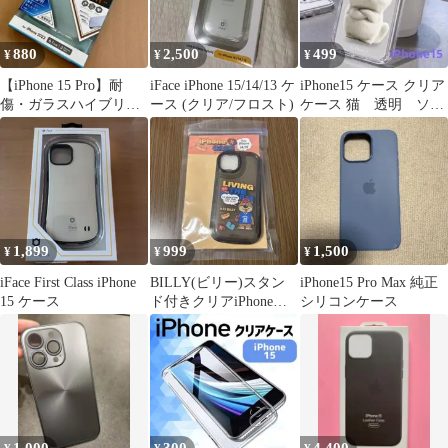
880
2,500
499
¥
¥
¥
【iPhone 15 Pro】耐
iFace iPhone 15/14/13 ケ
iPhone15 ケース クリア
傷・ガラスハイブリッ
ース (クリア/フロスト)
ケース 猫 透明 ソフ
ドケース クリア
トケース 新品未使用
1,899
999
1,500
¥
¥
¥
iFace First Class iPhone
BILLY(ビリー)スタン
iPhone15 Pro Max 純正
15 ケース
ド付きクリアiPhoneケ
シリコンケース
ースiPhone14/15