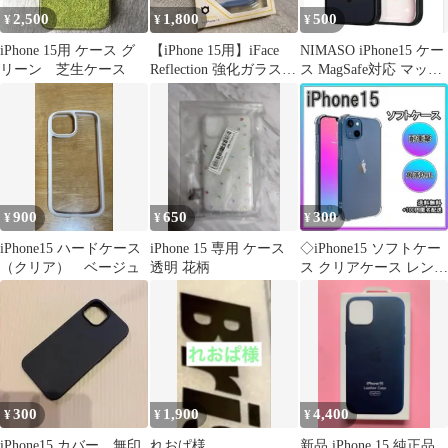
2,500
1,800
500
¥
¥
¥
iPhone 15用 ケース グ
【iPhone 15用】iFace
NIMASO iPhone15 ケー
リーン 芝生ケース
Reflection 強化ガラスク
ス MagSafe対応 マット
リアケース
ブラック半透明
900
650
300
¥
¥
¥
iPhone15 ハードケース
iPhone 15 専用 ケース
◇iPhone15 ソフトケー
（クリア） ベージュ
透明 花柄
ス クリアケース レンズ
保護
300
1,900
4,400
¥
¥
¥
iPhone15 カバー 無印
れおぱ様
新品 iPhone 15 純正品