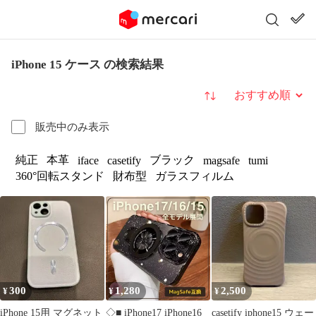
iPhone 15 ケース の検索結果
並び替え
販売中のみ表示
純正
本革
ブラック
iface
casetify
magsafe
tumi
360°回転スタンド
財布型
ガラスフィルム
300
1,280
2,500
¥
¥
¥
iPhone 15用 マグネット
◇■ iPhone17 iPhone16
casetify iphone15 ウェー