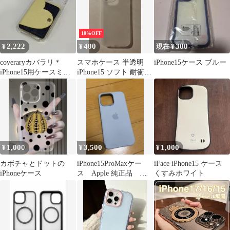
10%OFF
2,222
400
300
¥
¥
現在 ¥
coveraryカバラリ＊
スマホケース 半透明
iPhone15ケース ブルー
iPhone15用ケースミラ
iPhone15 ソフト 耐衝撃
ー付きカード収納バイ
TPU バックカバー マ…
カラー
1,000
3,500
1,000
¥
¥
¥
カボチャとドットの
iPhone15ProMaxケー
iFace iPhone15 ケース
iPhoneケース
ス Apple 純正品 ブ
くすみホワイト
ルー