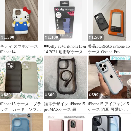
け付き
1,500
1,180
1,500
¥
¥
¥
キティ スマホケース
■■celly au+1 iPhone13＆
美品TORRAS iPhone 15
iPhone14
14 2021 耐衝撃ケース
ケース Ostand Pro
880
300
699
¥
¥
¥
iPhone15 ケース ブラ
猫耳デザイン iPhone15
iPhone15 アイフォン15
ック カーキ ソフト
proMAXケース 黒
ケース 猫耳 可愛い ラ
ケース
イトブルー 水色