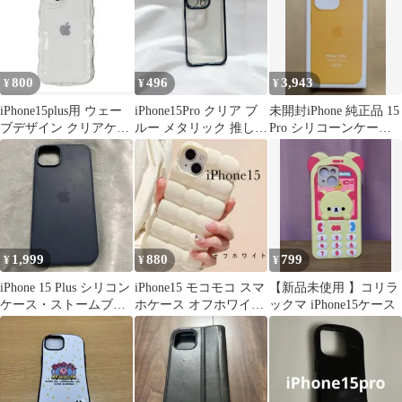
800
496
3,943
¥
¥
¥
iPhone15plus用 ウェー
iPhone15Pro クリア ブ
未開封iPhone 純正品 15
ブデザイン クリアケー
ルー メタリック 推しカ
Pro シリコーンケース
ス
ラー シリコン
サンシャイン
1,999
880
799
¥
¥
¥
iPhone 15 Plus シリコン
iPhone15 モコモコ スマ
【新品未使用 】コリラ
ケース・ストームブル
ホケース オフホワイト
ックマ iPhone15ケース
ー
アイフォン ケース