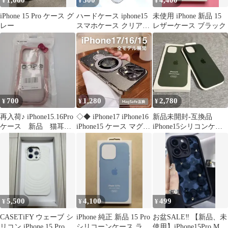
1,000
300
4,400
¥
¥
¥
iPhone 15 Pro ケース グ
ハードケース iphone15
未使用 iPhone 新品 15
レー
スマホケース クリアケ
レザーケース ブラック
ース
700
1,280
2,780
¥
¥
¥
再入荷♪ iPhone15.16Pro
◇◆ iPhone17 iPhone16
新品未開封-互換品
ケース 新品 猫耳
iPhone15 ケース マグセ
iPhone15シリコンケー
リボン
ーフ 16ProMax 16Pro
スMagSafe対応
16Plus 17ProMax 17Pro
17Air 15ProMax 15Pro
15Plus ラメ グレー 透明
クリア 耐衝撃☆
5,500
4,100
499
¥
¥
¥
CASETiFY ウェーブ シ
iPhone 純正 新品 15 Pro
お盆SALE‼️ 【新品、未
リコン iPhone 15 Pro ケ
シリコーンケース ライ
使用】iPhone15Pro Max