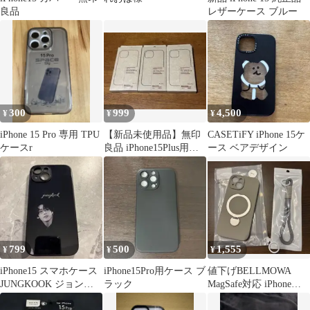
良品
レザーケース ブルー
300
999
4,500
¥
¥
¥
iPhone 15 Pro 専用 TPU
【新品未使用品】無印
CASETiFY iPhone 15ケ
ケースr
良品 iPhone15Plus用ケ
ース ベアデザイン
ース 3個セット
799
500
1,555
¥
¥
¥
iPhone15 スマホケース
iPhone15Pro用ケース ブ
値下げBELLMOWA
JUNGKOOK ジョング
ラック
MagSafe対応 iPhoneケ
ク BTS 非公式
ース iPhone15