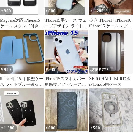
900
600
1,280
¥
¥
¥
MagSafe対応 iPhone15
iPhone15用ケース ウェ
◇◇ iPhone17 iPhone16
ケース スタンド付き ブ
ーブデザイン ライトブ
iPhone15 ケース マグセ
ラック
ルー ピンク
ーフ 16ProMax 16Pro
16Plus 17ProMax 17Pro
17Air 15ProMax 15Pro
15Plus ラメ 金色 透明
クリア 耐衝撃☆
980
349
777
¥
¥
現在 ¥
iPhone用 15-手帳型ケー
iPhone15スマホカバー
ZERO HALLIBURTON
ス ライトブルー磁石で
角保護ソフトケースカ
iPhone15用ケース
取り外し形
メラ衝撃吸収アイフォ
ン 15
1,380
600
500
¥
¥
¥