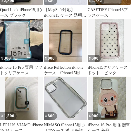
2,800
880
4,752
¥
¥
¥
Quad Lock iPhone15用ケ
【MagSafe対応】
CASETiFY iPhone15プ
ース ブラック
iPhone15 ケース 透明
ラスケース
TPU レンズ保護 耐衝撃
300
800
600
¥
¥
¥
iPhone 15 Pro 専用 ソフ
iFace Reflection iPhone
iPhone15クリアケース
トクリアケース
ケース iPhone15用
ドット ピンク
1,500
800
900
¥
¥
¥
LEPLUS VIAMO iPhone
NIMASO iPhone15用 ク
iPhone 16 Pro 用 耐衝撃
15 14 ケース
リアケース 透明 保護カ
ケース 新品