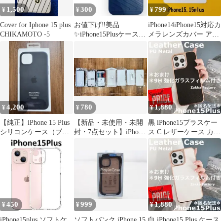
1,500
300
799
¥
¥
¥
Cover for Iphone 15 plus
お値下げ‼️美品
iPhone14iPhone15対応カ
CHIKAMOTO -5
✨iPhone15Plusケース
メラレンズカバー アリ
スマホカバー ブル
スクリア2
ー 青
4,200
780
1,880
¥
¥
¥
【純正】iPhone 15 Plus
【新品・未使用・未開
黒 iPhone15プラスケー
シリコンケース（ブラ
封・7点セット】iPhone
ス C レザーケース カバ
ック）＆フィルム付き
ケース クリア リング付
ー おしゃれ 韓国
450
999
1,880
¥
¥
¥
iPhone15plus ソフトケ
ソフトバンク iPhone 15
白 iPhone15 Plus ケース