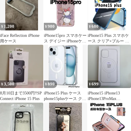
1,200
980
680
¥
¥
¥
iFace Reflection iPhone
iPhone15pro スマホケー
iPhone15 Plus スマホケ
用ケース
ス デイジー iPhoneケー
ース クリア×ブルー ワ
ス ディズニー
イヤレス充電 カバー
3,500
890
699
¥
¥
¥
8月10日まで3500円‼️SP
iPhone15 Plus ケース
iPhone15 iPhone13
Connect iPhone 15 Plus
phone15plusケース クリ
iPhone13ProMax
ア 6.7
iPhone13Pro
iPhone12mini
iPhone13mini
iPhone15Plus Magsafe 対
応 クリアケース マグセ