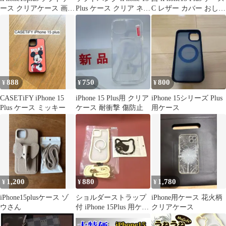
ース クリアケース 画面
Plus ケース クリア ネイ
C レザー カバー おしゃ
保護 TPU素材 耐衝撃
ビー… B927
れ 韓国
一体型レンズ保護 角落
ち防御
888
750
800
¥
¥
¥
CASETiFY iPhone 15
iPhone 15 Plus用 クリア
iPhone 15シリーズ Plus
Plus ケース ミッキー
ケース 耐衝撃 傷防止
用ケース
1,200
880
1,780
¥
¥
¥
iPhone15plusケース ゾ
ショルダーストラップ
iPhone用ケース 花火柄
ウさん
付 iPhone 15Plus 用ケー
クリアケース
ス 猫耳マグアイボリー