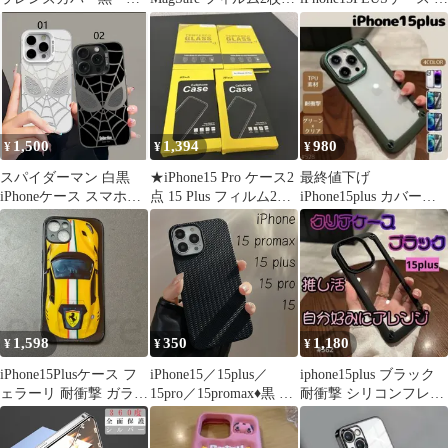
級感密着設計
新品 クリア
帳型
1,500
1,394
980
¥
¥
¥
スパイダーマン 白黒
★iPhone15 Pro ケース2
最終値下げ
iPhoneケース スマホカ
点 15 Plus フィルム2点
iPhone15plus カバーケ
バー ユニセックス
セット
ース グリーン iPhoneケ
ース
1,598
350
1,180
¥
¥
¥
iPhone15Plusケース フ
iPhone15／15plus／
iphone15plus ブラック
ェラーリ 耐衝撃 ガラス
15pro／15promax♦黒 ブ
耐衝撃 シリコンフレー
ケース 車 デザイン 強
ラック iPhoneケース
ム クリアケース
化ガラス 背面カバー ス
iPhoneカバー 編み込み