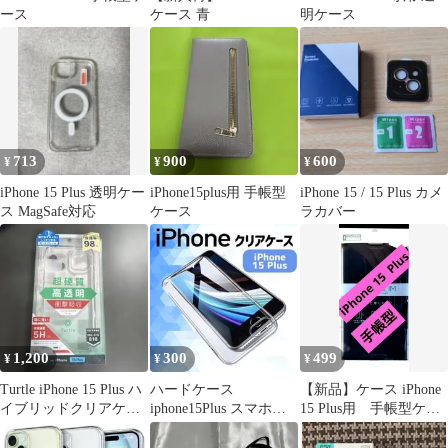
ース
ケース 青
明ケース
713
900
600
¥
¥
¥
iPhone 15 Plus 透明ケー
iPhone15plus用 手帳型
iPhone 15 / 15 Plus カメ
ス MagSafe対応
ケース
ラカバー
1,200
300
499
¥
¥
¥
Turtle iPhone 15 Plus ハ
ハードケース
【新品】ケース iPhone
イブリッドクリアケー
iphone15Plus スマホケ
15 Plus用 手帳型ケー
ス
ース クリアケース
ス