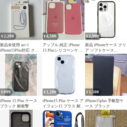
発送･未開封品✨️】
2,200
4,500
2,999
¥
¥
¥
新品未使用 au+1
アップル 純正 iPhone
新品 iPhoneケース クリ
iPhone15Plus対応 クリ
15 Plusシリコーンケー
ア ソフトケース
ア ネックストラップ付
ス ピンク
CASETiFY MagSafe対応
ケースティファイ 耐衝
撃 透明スマホケース
iPhone16pro/16pro
max/iPhone15Pro/iPhone
15pro max/14/13
899
1,280
1,500
¥
¥
¥
iPhone 15 Plus ケース
iPhone15 Plus ケース ア
iPhone15plus 手帳型ケ
ブラック 耐衝撃
イフォン15 プラス 耐衝
ース ブラック
撃 韓国 ソフト ケース
【Color】 15Plus