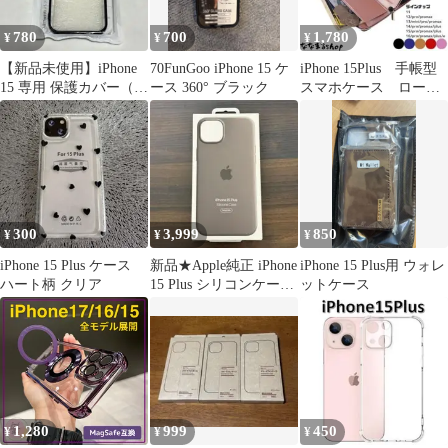
ーフ 大人気
780
700
1,780
¥
¥
¥
【新品未使用】iPhone
70FunGoo iPhone 15 ケ
iPhone 15Plus 手帳型
15 専用 保護カバー（ブ
ース 360° ブラック
スマホケース ローズ
ラック）
ゴールド スマホスタ
ンド
300
3,999
850
¥
¥
¥
iPhone 15 Plus ケース
新品★Apple純正 iPhone
iPhone 15 Plus用 ウォレ
ハート柄 クリア
15 Plus シリコンケース
ットケース
Clay
1,280
999
450
¥
¥
¥