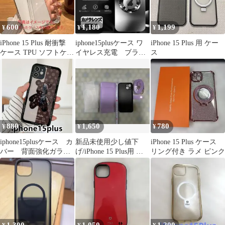
ジ クリア レンズ保護
耐衝撃＃＃＃
600
1,180
1,199
¥
¥
¥
iPhone 15 Plus 耐衝撃
iphone15plusケース ワ
iPhone 15 Plus 用 ケー
ケース TPU ソフトケー
イヤレス充電 ブラッ
ス
ス クリアケース
ク 窓黒
880
1,650
780
¥
¥
¥
iphone15plusケース カ
新品未使用少し値下
iPhone 15 Plus ケース
バー 背面強化ガラス
げ/iPhone 15 Plus用 手
リング付き ラメ ピンク
璃熊 茶色
帳型ケース ショルダー
付