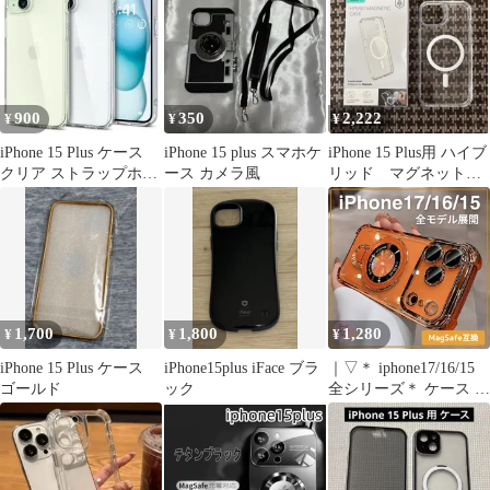
900
350
2,222
¥
¥
¥
iPhone 15 Plus ケース
iPhone 15 plus スマホケ
iPhone 15 Plus用 ハイブ
クリア ストラップホー
ース カメラ風
リッド マグネットケ
ル 米軍MIL規格
ース
1,700
1,800
1,280
¥
¥
¥
iPhone 15 Plus ケース
iPhone15plus iFace ブラ
｜▽＊ iphone17/16/15
ゴールド
ック
全シリーズ＊ ケース マ
グセーフ 17ProMax
17Pro 17Air 15ProMax
15Pro 15Plus 16ProMax
16Pro 16Plus 16e オレン