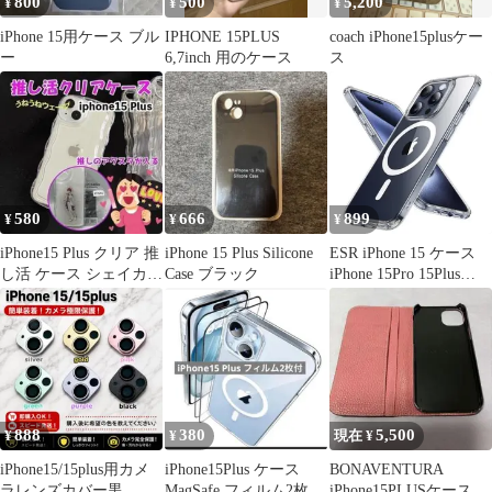
800
500
5,200
¥
¥
¥
iPhone 15用ケース ブル
IPHONE 15PLUS
coach iPhone15plusケー
ー
6,7inch 用のケース
ス
580
666
899
¥
¥
¥
iPhone15 Plus クリア 推
iPhone 15 Plus Silicone
ESR iPhone 15 ケース
し活 ケース シェイカー
Case ブラック
iPhone 15Pro 15Plus
韓国 うねうね
15Pro Max ケース カバ
ー Air Armor磁気ケース
HaloLock付き MagSafe
と互換性があり、透明
軍用グレードの保護 衝
撃吸収コーナー クリア
TD527
888
380
5,500
¥
¥
現在 ¥
iPhone15/15plus用カメ
iPhone15Plus ケース
BONAVENTURA
ラレンズカバー黒 高
MagSafe フィルム2枚付
iPhone15PLUSケース 手