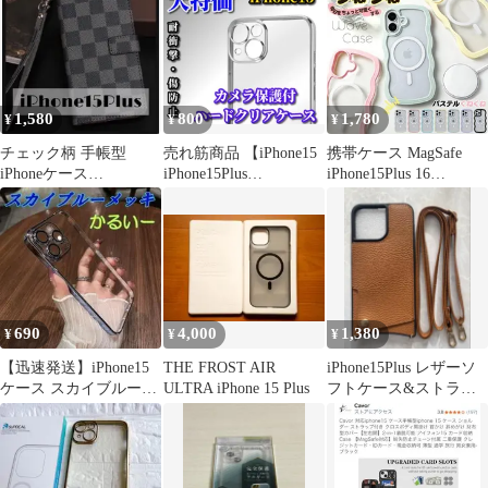
1,580
800
1,780
¥
¥
¥
チェック柄 手帳型
売れ筋商品 【iPhone15
携帯ケース MagSafe
iPhoneケース
iPhone15Plus
iPhone15Plus 16
iPhone15Plus ブラック
iPhone15Pro
iPhone17ケース 未使用
iPhone15ProMax】★新
クリア 透明 韓国 うね
品☆超軽量 超クリア☆
うね アイフォン14 カバ
耐衝撃カメラ保護付ハ
ー スマホケース 携帯
ードクリアケース
アイホンxkxiaoz408
690
4,000
1,380
¥
¥
¥
【迅速発送】iPhone15
THE FROST AIR
iPhone15Plus レザーソ
ケース スカイブルー
ULTRA iPhone 15 Plus
フトケース&ストラッ
クリア 03
プセット ブラウン茶色