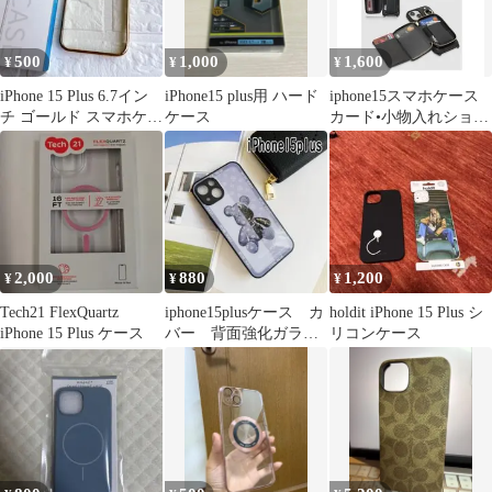
500
1,000
1,600
¥
¥
¥
iPhone 15 Plus 6.7イン
iPhone15 plus用 ハード
iphone15スマホケース
チ ゴールド スマホケー
ケース
カード•小物入れショル
ス
ダーストラップ付き
2,000
880
1,200
¥
¥
¥
Tech21 FlexQuartz
iphone15plusケース カ
holdit iPhone 15 Plus シ
iPhone 15 Plus ケース
バー 背面強化ガラス
リコンケース
璃熊