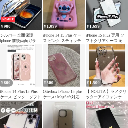
マホケース アップル ス
編み目 ニット風 スマホ
ーパーカー イエロー
カバー 韓国 人気 アイ
フォンケース アイフォ
ンカバー スマホアクセ
50%OFF
サリー インスタ映え
980
1,099
1,699
¥
¥
¥
シルバー 全面保護
iPhone 14 15 Plus ケー
iPhone 15 Plus 専用 ソ
iphone 前後両面ガラス
ス ピンク スティッチ
フトクリアケース 耐衝
フルカバー ロック機能
撃 おしゃれ
軽量 360 全面保護マグ
ネットアルミ 合金 衝撃
吸収14 14plus 14pro
14promax iPhone15
15plus i15pro15promax
800
500
1,500
¥
¥
¥
iPhone 14 Plus/15 Plus
Otterbox iPhone 15 plus
【 NOLITA 】ラメグリ
ケース ピンク ソフト
ケース/ MagSafe対応
ッターアイフォンケー
ス iPhone 15 plus