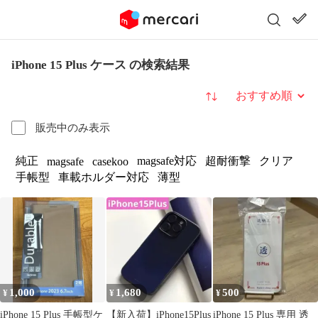
iPhone 15 Plus ケース の検索結果
並び替え
販売中のみ表示
純正
magsafe対応
超耐衝撃
クリア
magsafe
casekoo
手帳型
車載ホルダー対応
薄型
1,000
1,680
500
¥
¥
¥
iPhone 15 Plus 手帳型ケ
【新入荷】iPhone15Plus
iPhone 15 Plus 専用 透