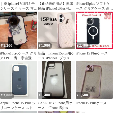
｜※ iphone17/16/15 全
【新品未使用品】無印
iPhone15plus ソフトケ
シリーズ※ ケース マグ
良品 iPhone15Plus用ケ
ース クリアケース 画面
セーフ 16ProMax 16Pro
ース 3個セット
レンズ保護 角落ち防御
16Plus 16e 17ProMax
17Pro 17Air 15ProMax
15Pro 15Plus 紫 クリア
レンズ保護＃＃＃
1,200
1,980
2,480
¥
¥
¥
iPhone13proケース クリ
新品 iPhone15plus用ケ
iPhone 15 Plusケース
アTPU 青 宇宙飛行
ース iPhone15プラス用
士iphoneケース
ケース 手帳型 多機
能スマホケース フリ
ーポケット カード収
納 ミラー付き スタ
ンド 大人可愛い 保護ケ
ース
3,000
1,400
1,500
¥
¥
¥
Apple iPhone 15 Plus シ
CASETiFY iPhone用ケ
iPhone15 Plusケース
リコーンケース ストー
ース iPhone15plus ク
ムブルー 【24時間以内
リアケース