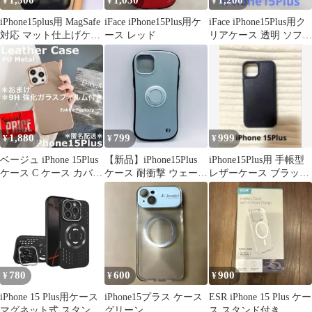
1,300
1,050
1,200
¥
¥
¥
iPhone15plus用 MagSafe
iFace iPhone15Plus用ケ
iFace iPhone15Plus用ク
対応 マット仕上げケー
ース レッド
リアケース 透明 ソフト
ス ブラック
ケース
1,880
799
999
¥
¥
¥
ベージュ iPhone 15Plus
【新品】iPhone15Plus
iPhone15Plus用 手帳型
ケース C ケース カバー
ケース 耐衝撃 ウェーブ
レザーケース ブラック
かわいい 韓国
カバー 水色
黒
780
600
900
¥
¥
¥
iPhone 15 Plus用ケース
iPhone15プラス ケース
ESR iPhone 15 Plus ケー
マグネット式 スタンド
グリーン
ス スタンド付き