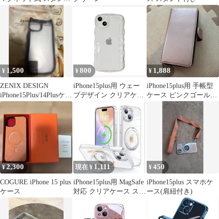
付き ブラック
1,500
800
1,888
¥
¥
¥
ZENIX DESIGN
iPhone15plus用 ウェー
iPhone15plus用 手帳型
iPhone15Plus/14Plusケー
ブデザイン クリアケー
ケース ピンクゴールド
ス
ス
財布一体型
2,300
1,111
450
¥
現在 ¥
¥
COGURE iPhone 15 plus
iPhone15plus用 MagSafe
iPhone15plus スマホケ
ケース
対応 クリアケース スタ
ース(肩紐付き)
ンド機能付き