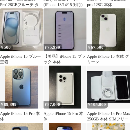
Pro128GBブルーチ タニ
(iPhone 13/14/15 対応)
pro 128G 本体
ウム 【Bグレード】
500
75,999
67,500
¥
¥
¥
Apple iPhone 15 ブルー
【美品】iPhone 15 ブラ
Apple iPhone 15 本体 グ
空箱
ック 本体
リーン
89,899
87,000
105,000
¥
¥
¥
Apple iPhone 15 Pro 本
Apple iPhone 15 Pro 本
Apple iPhone 15 Pro Max
体
体
256GB 本体 SIMフリー