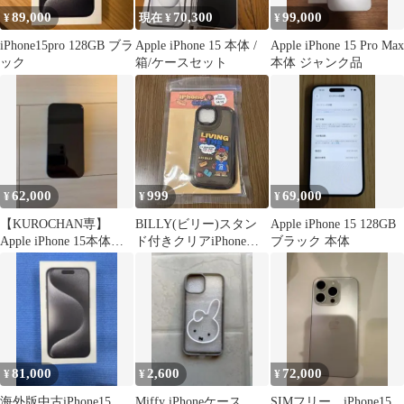
89,000
70,300
99,000
¥
現在 ¥
¥
iPhone15pro 128GB ブラ
Apple iPhone 15 本体 /
Apple iPhone 15 Pro Max
ック
箱/ケースセット
本体 ジャンク品
62,000
999
69,000
¥
¥
¥
【KUROCHAN専】
BILLY(ビリー)スタン
Apple iPhone 15 128GB
Apple iPhone 15本体
ド付きクリアiPhoneケ
ブラック 本体
SIMフリー
ースiPhone14/15
81,000
2,600
72,000
¥
¥
¥
海外版中古iPhone15
Miffy iPhoneケース
SIMフリー iPhone15