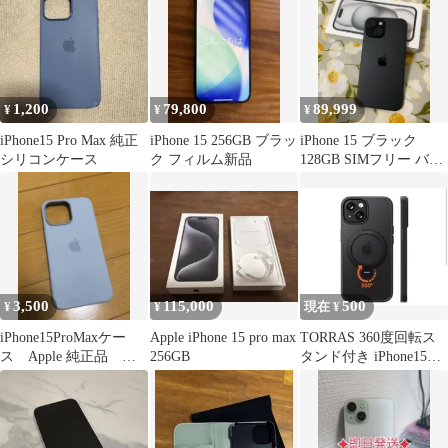
1,200
79,800
89,999
¥
¥
¥
iPhone15 Pro Max 純正
iPhone 15 256GB ブラッ
iPhone 15 ブラック
シリコンケース
ク フィルム新品
128GB SIMフリー バッ
テリー96% 美品
3,500
115,000
500
¥
¥
現在 ¥
iPhone15ProMaxケー
Apple iPhone 15 pro max
TORRAS 360度回転ス
ス Apple 純正品 ブ
256GB
タンド付き iPhone15ケ
ルー
ース ブラック