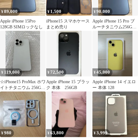
89,000
1,500
90,000
¥
¥
¥
Apple iPhone 15Pro
iPhone15 スマホケース
Apple iPhone 15 Pro ブ
128GB SIMロックなし
まとめ売り
ルーチタニウム256GB
simフリー
119,000
72,500
45,000
¥
¥
¥
☆iPhone15 ProMax ホワ
Apple iPhone 15 ブラッ
Apple iPhone 14 イエロ
イトチタニウム 256GB
ク 本体 256GB
ー 本体 128
☆
980
63,800
3,999
¥
¥
¥