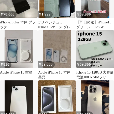
78,000
1,999
69,980
¥
¥
¥
iPhone15plus 本体 ブラ
ボナベンチュラ
【即日発送】iPhone15
ック
iPhone15ケース グレー
グリーン 128GB
ジュ × アトモス
850
89,000
69,800
¥
¥
¥
Apple iPhone 15 空箱
Apple iPhone 15 本体
iphone 15 128GB 大容量
美品
電池100% SIMフリー
完動品 緑