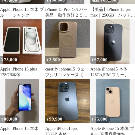
49,000
100,000
60,200
¥
¥
現在 ¥
Apple iPhone 15 本体 ブ
iPhone 15 Pro シルバー
【美品】iPhone 15 pro
ルー ジャンク
美品・動作良好２５６
max｜256GB バッテリ
gb
ー90%
75,000
2,500
67,000
¥
¥
¥
Apple iPhone 15 plus
casetify iphone15 ウェー
Apple iPhone15 本体
128GB本体
ブシリコンケース【中
128Gb,SIM フリー、バ
古品・箱あり】
ッテリー85%
80,000
99,900
75,000
¥
¥
¥
Apple iPhone 15 本体
Apple iPhone15pro
Apple iPhone 15 本体 ブ
256GB 本体
ルー 充電容量90%