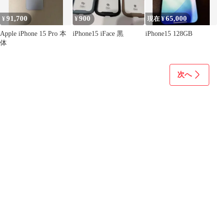
91,700
900
65,000
¥
¥
現在 ¥
Apple iPhone 15 Pro 本
iPhone15 iFace 黒
iPhone15 128GB
体
次へ