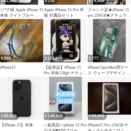
62,000
550
79,800
¥
¥
¥
ジ*ナ様 Apple iPhone 15
Apple iPhone 15 Pro 外
ジャンク品★iPhone 15
本体 ライトブルー
箱 付属品セット
pro 256GB★ナチュラル
128GB
チタニウム
300
115,800
777
¥
¥
¥
iPhone15
【超美品】iPhone 15
iPhone15proMax用ケー
Pro 本体128gb ナチュラ
ス ウェーブデザイン グ
ルチタニウム
リーン系
88,000
148,800
98,800
¥
¥
¥
【iPhone 15】本体
✅超美品✨iphone 15 Pro
iPhone15 Pro 256GB ナ
512GB❣️SIMフリー
チュラルチタニウム