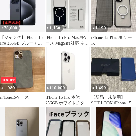
70,000
1,150
1,199
¥
¥
¥
【ジャンク】iPhone 15
iPhone 15 Pro Max用ケ
iPhone 15 Plus 用 ケー
Pro 256GB ブルーチタ
ース MagSafe対応 ネイ
ス
ニウム
ビー
10%OFF
1,080
110,000
1,499
¥
¥
¥
iPhone15ケース
iPhone 15 Pro 本体
【新品・未使用】
256GB ホワイトチタニ
SHIELDON iPhone 15
ウム
Pro 対応手帳型ケース