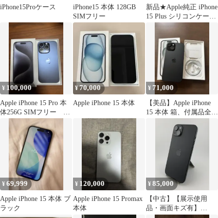
iPhone15Proケース
iPhone15 本体 128GB
新品★Apple純正 iPhone
SIMフリー
15 Plus シリコンケース
Clay
100,000
70,000
71,000
¥
¥
¥
Apple iPhone 15 Pro 本
Apple iPhone 15 本体
【美品】Apple iPhone
体256G SIMフリー ブ
15 本体 箱、付属品全部
ルー
付き おまけ多数
69,999
120,000
85,000
¥
¥
¥
Apple iPhone 15 本体 ブ
Apple iPhone 15 Promax
【中古】【展示使用
ラック
本体
品・画面キズ有】
iPhone 15 Plus 128GB ブ