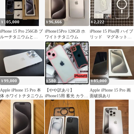
105,000
96,666
2,222
¥
¥
¥
iPhone 15 Pro 256GB ブ
iPhone15Pro 128GB ホ
iPhone 15 Plus用 ハイブ
ルーチタニウムと
ワイトチタニウム
リッド マグネットケ
AirTagとカバー
ース
99,000
580
85,000
¥
¥
¥
Apple iPhone 15 Pro 本
【やや訳あり】
Apple iPhone 15 Pro 画
体 ホワイトチタニウム
iPhone15用 蓄光 カラフ
面破損あり
ルエッジ スマホケース
ピンク