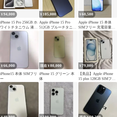
94,000
105,000
60,500
¥
¥
¥
iPhone 15 Pro 256GB ホ
Apple iPhone 15 Pro
Apple iPhone 15 本体
ワイトチタニウム 液晶
512GB ブルーチタニウ
SIMフリー 充電容量
不良有
ム 17max
86% 箱付き
66,000
80,000
79,000
¥
現在 ¥
¥
iPhone15 本体 SIMフリ
iPhone 15 グリーン 本
【美品】Apple iPhone
ー
体
15 plus 128GB SIMフリ
ー