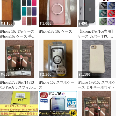
1,180
1,000
490
¥
¥
¥
iPhone 16e 17e ケース
iPhone17e 16e ケース
【iPhone17e /16e専用】
iPhone16e ケース 手帳
ケース カバー TPU マ
型 iPhone17e スリムカ
ット 極薄 薄型 軽量 軽
ラー スマホケース ベル
い 耐衝撃 頑丈 ワイヤ
ト無し 手帳 カバー ベ
レス充電対応 スマホケ
ルト無し
ース ブラック ブルー
グリーン レッド カーキ
パープル 黒 青 緑 赤 薄
緑 紫 人気 保護 指紋防
650
2,500
1,180
¥
¥
¥
止 シンプル アイホン
iPhone17e /16e /14 /13
iPhone 16e スマホケー
iPhone 17e/16e スマホケ
/13 Proガラスフィルム2
ス
ース ミルキーホワイト
枚