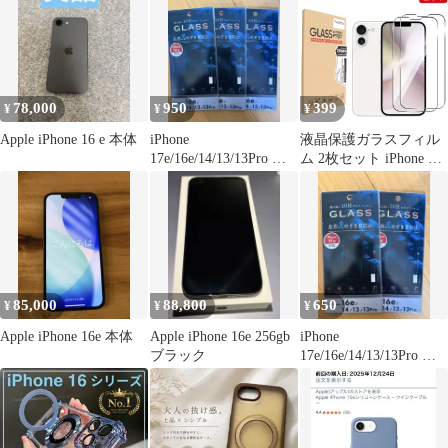
78,000
950
399
¥
¥
¥
Apple iPhone 16 e 本体
iPhone
液晶保護ガラスフィル
17e/16e/14/13/13Pro 覗
ム 2枚セット iPhone 16e
き見防止フィルム
17e iphone16e iphone17e
保護フィルム ガラスフ
ィルム 強化ガラス 液晶
保護 飛散防止 指紋防止
硬度9H iphone 送料無料
85,000
88,800
650
¥
¥
¥
Apple iPhone 16e 本体
Apple iPhone 16e 256gb
iPhone
ブラック
17e/16e/14/13/13Pro 覗
き見防止フィルム