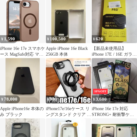
1,590
100,500
620
¥
¥
¥
iPhone 16e 17e スマホケ
Apple iPhone 16e Black
【新品未使用品】
ース MagSafe対応 マッ
256GB 本体
iPhone 17E / 16E ガラス
ト ブラウン
フィルム 2枚セット
10%OFF
78,000
900
3,600
¥
¥
¥
Apple iPhone16e 本体の
iPhone17e/16eケース リ
iPhone 16e 17e 対応
み ブラック
ングスタンド クリア ブ
STRONG+ 耐衝撃ケー
ラック
ス