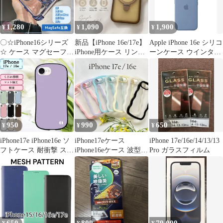
1,280
1,090
1,900
¥
¥
¥
〇☆iPhone16シリーズ
新品【iPhone 16e/17e】
Apple iPhone 16e シリコ
☆ ケース マグセーフ
iPhone用ケース リング
ーンケース ウインター
iPhone16 iPhone16Pro
スタンド付き
ブルー
iPhone16e
iPhone16ProMax
iPhone16Plus クリア
MagSafe スタンド ブラ
ック ブルー パープル
オレンジ 人気☆☆☆☆
950
990
650
¥
¥
¥
iPhone17e iPhone16e ソ
iPhone17eケース
iPhone 17e/16e/14/13/13
フトケース 耐衝撃 スト
iPhone16eケース 波型ウ
Pro ガラスフィルム
ラップホール 軽量 ケー
ェーブ ☆おまけガラス
ス スマホケース S字フ
フィルム付
ォルム 丈夫 カバー ス
リム アイフォン 17e
16e 耐水 クビレ 持ちや
すい かわいい ドコモ
ソフトバンク 楽天モバ