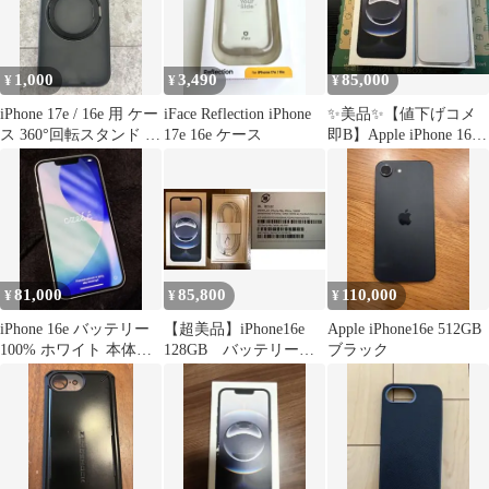
1,000
3,490
85,000
¥
¥
¥
iPhone 17e / 16e 用 ケー
iFace Reflection iPhone
✨美品✨【値下げコメ
ス 360°回転スタンド 付
17e 16e ケース
即B】Apple iPhone 16e
き
128GB 本体
81,000
85,800
110,000
¥
¥
¥
iPhone 16e バッテリー
【超美品】iPhone16e
Apple iPhone16e 512GB
100% ホワイト 本体
128GB バッテリー
ブラック
126G 極上美品
100% 充放電44回