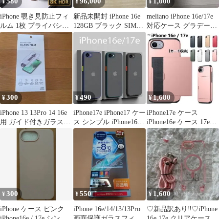
580
96,000
1,000
¥
¥
¥
iPhone 覗き見防止フィ
新品未開封 iPhone 16e
meliano iPhone 16e/17e
ルム 1枚 プライバシー
128GB ブラック SIMフ
対応ケース グラデーシ
保護 ガラスフィルム 強
リー 本体
ョン
化ガラス 全面保護 保護
フィルム スマホフィル
ム 液晶保護 衝撃吸収
指紋防止 画面保護フィ
ルム iPhone17 17Pro 17e
16Pro 16e 14 13Pro 13
300
490
1,680
¥
¥
¥
iPhone 13 13Pro 14 16e
iPhone17e iPhone17 ケー
iPhone17e ケース
用 ガイド付きガラスフ
ス シンプル iPhone16
iPhone16e ケース 17e
ィルム
iPhone16e カバー 半透
16e カバー
明 マット アイフォン16
アイフォン16e 黒 ブラ
ック 緑 グリーン 紺 ネ
イビー 指紋防止 送料無
料
300
550
1,600
¥
¥
¥
iPhone ケース ピンク
iPhone 16e/14/13/13Pro
♡新品訳あり‼︎♡iPhone
iPhone16e / 17e シンプ
画面保護ガラスフィル
16e 17e クリアケース