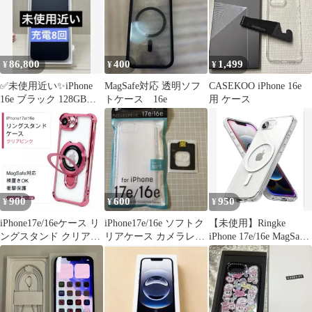
86,800
400
1,499
¥
¥
¥
✅未使用近い✨iPhone
MagSafe対応 透明ソフ
CASEKOO iPhone 16e
16e ブラック 128GB
トケース 16e
用 ケース
SIMフリー✨充電8回
900
600
950
¥
¥
¥
iPhone17e/16eケース リ
iPhone17e/16e ソフトク
【未使用】Ringke
ングスタンド クリア
リアケース カメラレン
iPhone 17e/16e MagSafe
MagSafe対応 ピンク
ズカバーセット
対応ケース