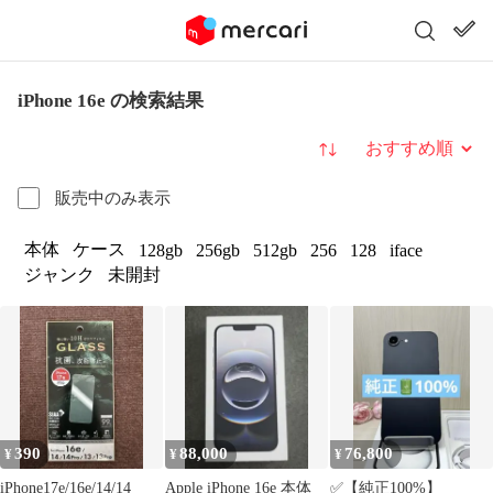
iPhone 16e の検索結果
並び替え
販売中のみ表示
本体
ケース
128gb
256gb
512gb
256
128
iface
ジャンク
未開封
390
88,000
76,800
¥
¥
¥
iPhone17e/16e/14/14
Apple iPhone 16e 本体
✅【純正100%】