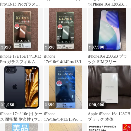
Pro/13/13 Proガラスフ
✨IPhone 16e 128GB
ィルム
SIMフリー
390
390
87,900
¥
¥
¥
iPhone 17e/16e/14/13/13
iPhone
iPhone16e 256GB ブラ
Pro ガラスフィルム
17e/16e/14/14Pro/13/13P
ック SIMフリー
ro ガラスフィルム
1,980
390
90,000
¥
¥
¥
iPhone 17e / 16e 用 ケー
iPhone
Apple iPhone 16e 128GB
ス 耐衝撃 耐久性 (マッ
17e/16e/14/13/13Pro 覗
ブラック 本体
トブラック)
き見防止フィルム