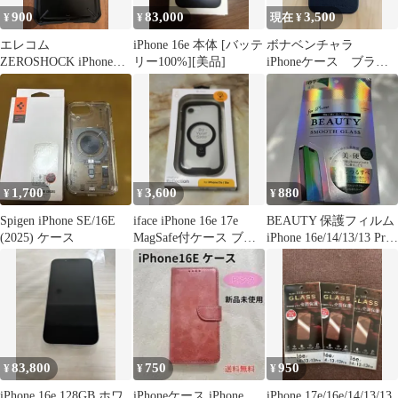
900
83,000
3,500
¥
¥
現在 ¥
エレコム
iPhone 16e 本体 [バッテ
ボナベンチャラ
ZEROSHOCK iPhone
リー100%][美品]
iPhoneケース ブラッ
17e/16e ケース
ク
1,700
3,600
880
¥
¥
¥
Spigen iPhone SE/16E
iface iPhone 16e 17e
BEAUTY 保護フィルム
(2025) ケース
MagSafe付ケース ブラ
iPhone 16e/14/13/13 Pro
ック
美硬
83,800
750
950
¥
¥
¥
iPhone 16e 128GB ホワ
iPhoneケース iPhone
iPhone 17e/16e/14/13/13