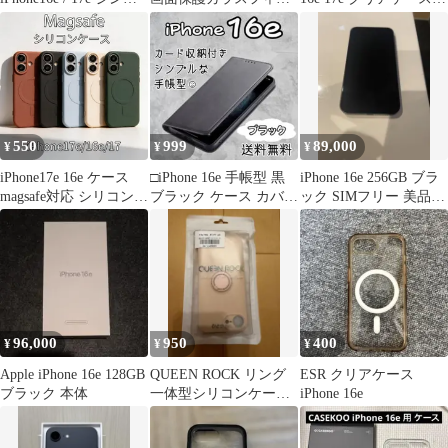
ル
ム
ピンク
550
999
89,000
¥
¥
¥
iPhone17e 16e ケース
□iPhone 16e 手帳型 黒
iPhone 16e 256GB ブラ
magsafe対応 シリコン
ブラック ケース カバー
ック SIMフリー 美品
シンプル iPhone17 スマ
スマホ耐衝撃
バッテリー94%
ホケース おしゃれ
iPhone16e カバー アイ
フォン17e ソフトケー
ス 緑 赤 白 黒 水色 青
96,000
950
400
¥
¥
¥
Apple iPhone 16e 128GB
QUEEN ROCK リング
ESR クリアケース
ブラック 本体
一体型シリコンケース
iPhone 16e
ピンク 17e/16e