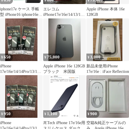
650
800
79,000
¥
¥
¥
イル au
iphone17e ケース 手帳
エレコム
Apple iPhone 本体 16e
型 iPhone16 iphone16e
iPhone17e/16e/14/13/13P
128GB
カバー おしゃれ
ro ゴリラガラス AR
iPhone15 スマホカバー
シンプル アイフォン16
黒 ブラック 青 ブルー
緑 グリーン スマホケー
ス
650
75,000
3,000
¥
¥
¥
iPhone
Apple iPhone 16e 128GB
新品未使用iPhone
17e/16e/14/14Pro/13/13P
ブラック 米国版
17e/16e : iFace Reflection
ro ガラスフィルム
950
1,100
900
¥
¥
¥
iPhone
JETech iPhone 17e/16e用
空箱&純正ケーブルの
17e/16e/14/14Pro/13/13P
スリムケース ダークブ
み Apple iPhone 16e