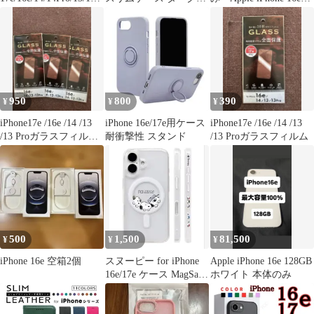
ro ガラスフィルム
ルー
White 128GB
950
800
390
¥
¥
¥
iPhone17e /16e /14 /13
iPhone 16e/17e用ケース
iPhone17e /16e /14 /13
/13 Proガラスフィルム3
耐衝撃性 スタンド
/13 Proガラスフィルム
枚
500
1,500
81,500
¥
¥
¥
iPhone 16e 空箱2個
スヌーピー for iPhone
Apple iPhone 16e 128GB
16e/17e ケース MagSafe
ホワイト 本体のみ
対応