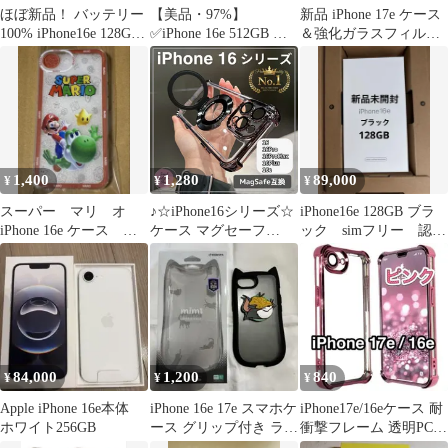
ほぼ新品！ バッテリー
【美品・97%】
新品 iPhone 17e ケース
100% iPhone16e 128GB
✅iPhone 16e 512GB ホ
＆強化ガラスフィルム
SIMフリー
ワイトSIMフリー✨
セット リング付き 黒
1,400
1,280
89,000
¥
¥
¥
スーパー マリ オ
♪☆iPhone16シリーズ☆
iPhone16e 128GB ブラ
iPhone 16e ケース カ
ケース マグセーフ
ック simフリー 認定
バー 新品未使用品。
iPhone16 iPhone16Pro
整備済品 新品
iPhone16e
iPhone16ProMax
iPhone16Plus MagSafe
クリア ブルー ブラック
パープル オレンジ スタ
ンド 人気☆☆☆
84,000
1,200
840
¥
¥
¥
Apple iPhone 16e本体
iPhone 16e 17e スマホケ
iPhone17e/16eケース 耐
ホワイト256GB
ース グリップ付き ラス
衝撃フレーム 透明PCカ
タバナナ 猫耳
メラレンズ保護ピンク