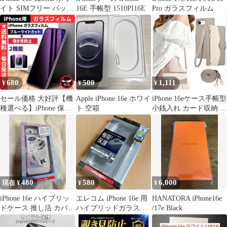
イト SIMフリー バッテ
16E 手帳型 1510PI16E
Pro ガラスフィルム
リー100%
680
500
1,111
¥
¥
¥
セール価格 大好評【機
Apple iPhone 16e ホワイ
iPhone 16eケース手帳型
種選べる】iPhone 保護
ト 空箱
小銭入れ カード収納 ジ
フィルム 覗き見防止 プ
ップウォレット
ライバシー iPhone17e
iPhone17 Pro iPhone16
16e iPhone15 iPhone14
13 12 iPhone SE フィル
ム ブルーライトカット
480
580
6,000
現在 ¥
¥
¥
iPhone 16e ハイブリッ
エレコム iPhone 16e 用
HANATORA iPhone16e
ドケース 推し活 カバー
ハイブリッドガラスケ
/17e Black
ELECOM 114
ース 極限