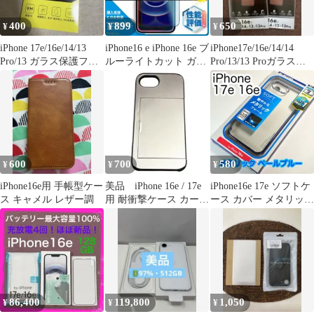
400
899
650
¥
¥
¥
iPhone 17e/16e/14/13
iPhone16 e iPhone 16e ブ
iPhone17e/16e/14/14
Pro/13 ガラス保護フィ
ルーライトカット ガラ
Pro/13/13 Proガラスフ
ルム
スフィルム
ィルム
600
700
580
¥
¥
¥
iPhone16e用 手帳型ケー
美品 iPhone 16e / 17e
iPhone16e 17e ソフトケ
ス キャメル レザー調
用 耐衝撃ケース カード
ース カバー メタリック
収納
ペールブルー453
86,400
119,800
1,050
¥
¥
¥