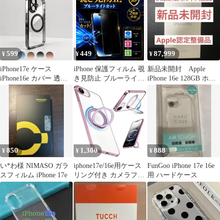
599
449
87,999
¥
¥
¥
iPhone17e ケース
iPhone 保護フィルム 覗
新品未開封 Apple
iPhone16e カバー 透明
き見防止 ブルーライト
iPhone 16e 128GB ホワ
TPU アイフォン17
カット ガラスフィルム
イト 本体
iphone17 16e 17e 17 バ
6 7 8 x xs 11Pro 12 13
ンパー ハード ソフト
12/13Pro 14 15 16
人気 おしゃれ カバー
15/16Plus 15/16/17Pro
16e 17 17Air
14/15/17Promax
850
1,300
888
¥
¥
¥
い*わ様 NIMASO ガラ
iphone17e/16e用ケース
FunGoo iPhone 17e 16e
スフィルム iPhone 17e
リング付き カメラフィ
用 ハードケース
ルム付き アイフォン