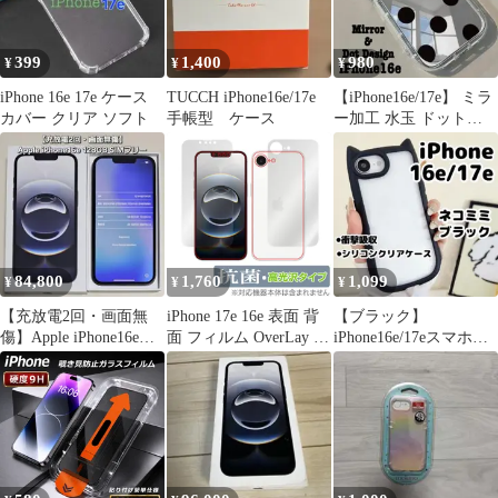
399
1,400
980
¥
¥
¥
iPhone 16e 17e ケース
TUCCH iPhone16e/17e
【iPhone16e/17e】 ミラ
カバー クリア ソフト
手帳型 ケース
ー加工 水玉 ドット
iPhone17e
84,800
1,760
1,099
¥
¥
¥
【充放電2回・画面無
iPhone 17e 16e 表面 背
【ブラック】
傷】Apple iPhone16e
面 フィルム OverLay 抗
iPhone16e/17eスマホケ
128GB SIMフリー
菌 Brilliant for アップル
ース/猫耳/シリコン/ク
スマートフォン アイフ
リアケース
ォン 抗菌 抗ウイルス
高光沢