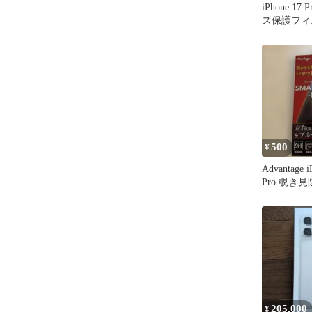
iPhone 1
ス保護フィ
ト
500
¥
Advantage i
Pro 覗き
205,000
¥