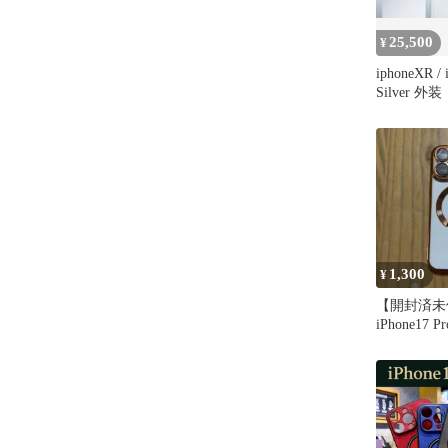
25,500
¥
iphoneXR /
Silver 外装
1,300
¥
【開封済未
iPhone17 P
ホ手帳ケー