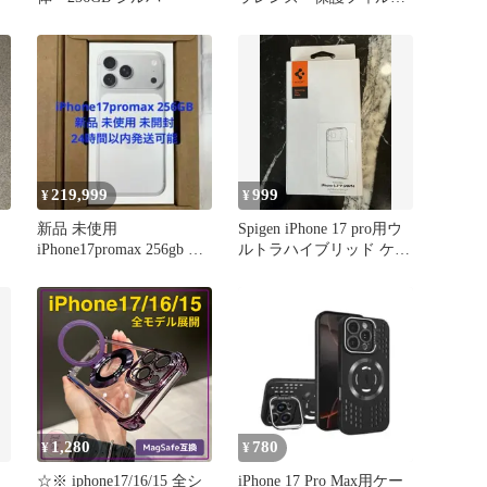
カバー
219,999
999
¥
¥
新品 未使用
Spigen iPhone 17 pro用ウ
iPhone17promax 256gb シ
ルトラハイブリッド ケー
ルバー 未開封
ス
1,280
780
¥
¥
☆※ iphone17/16/15 全シ
iPhone 17 Pro Max用ケー