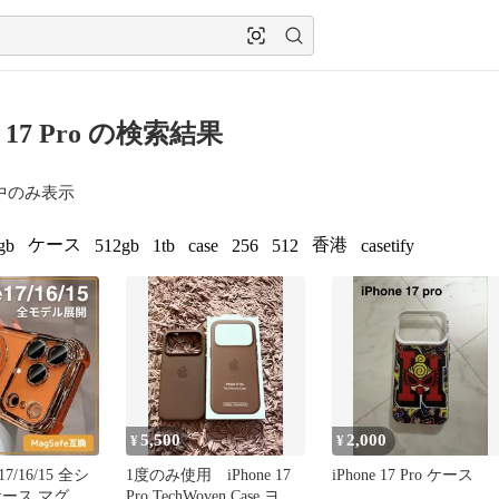
e 17 Pro の検索結果
中のみ表示
ケース
香港
gb
512gb
1tb
case
256
512
casetify
5,500
2,000
¥
¥
17/16/15 全シ
1度のみ使用 iPhone 17
iPhone 17 Pro ケース
Pro TechWoven Case ヨド