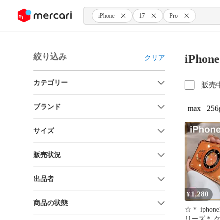
ンツにスキップ
iPhone
17
Pro
絞り込み
iPhon
クリア
カテゴリー
販売
ブランド
max
256
サイズ
販売状況
出品者
1,280
¥
商品の状態
☆＊ iphone
リーズ＊ ケース マグセ