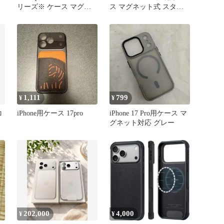
リーズ※ ケース マグセ
ス マグネット式 スタン
ーフ 16ProMax 16Pro
ド付き ブラック
16Plus 16e 17ProMax
17Pro 17Air 15ProMax
15Pro 15Plus 紫 クリア レ
ンズ保護☆☆
1,111
799
¥
¥
コ
iPhone用ケース 17pro
iPhone 17 Pro用ケース マ
グネット対応 グレー
202,000
4,000
¥
¥