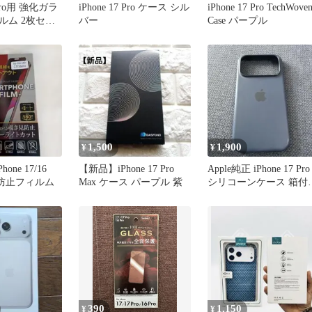
7 Pro用 強化ガラ
iPhone 17 Pro ケース シル
iPhone 17 Pro TechWove
ルム 2枚セッ
バー
Case パープル
1,500
1,900
¥
¥
Phone 17/16
【新品】iPhone 17 Pro
Apple純正 iPhone 17 Pro
見防止フィルム
Max ケース パープル 紫
シリコーンケース 箱付
おまけ付き
390
1,150
¥
¥