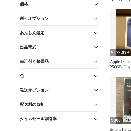
価格
ーフ 17ProM
17Air 15Pr
15Plus 16P
割引オプション
16Plus 1
ア レンズ
☆☆
あんしん鑑定
出品形式
179,999
¥
保証付き整備品
Apple iPhon
256GB 
SIMフリー
色
発送オプション
配送料の負担
タイムセール割引率
300
¥
iPhone17/ 1