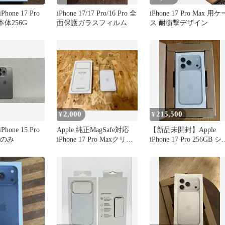
one 17 Pro
iPhone 17/17 Pro/16 Pro 全
iPhone 17 Pro Max 用ケ
r 本体256G
面保護ガラスフィルム
ス 耐衝撃デザイン
2,000
215,500
¥
¥
one 15 Pro
Apple 純正MagSafe対応
【新品未開封】Apple
体のみ
iPhone 17 Pro Maxクリア
iPhone 17 Pro 256GB シ
ケース
バー 本体