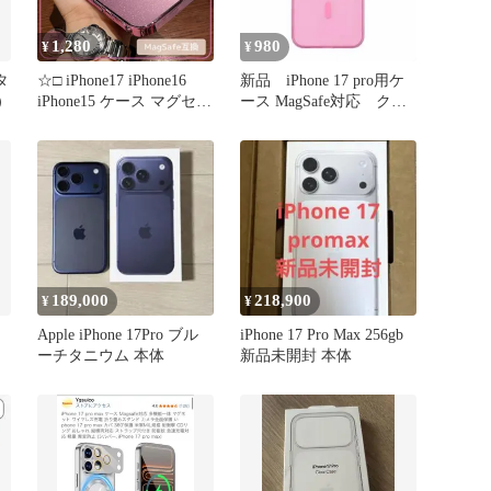
1,280
980
¥
¥
タ
☆□ iPhone17 iPhone16
新品 iPhone 17 pro用ケ
）
iPhone15 ケース マグセー
ース MagSafe対応 クリ
フ 16ProMax 16Pro 16Plus
ア ピンク
17ProMax 17Pro 17Air
15ProMax 15Pro 15Plus ラ
メ ピンク 透明 クリア 耐
衝撃☆☆
189,000
218,900
¥
¥
Apple iPhone 17Pro ブル
iPhone 17 Pro Max 256gb
2
ーチタニウム 本体
新品未開封 本体