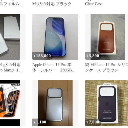
スフィルム 保
MagSafe対応 ブラック
Clear Case
188,800
3,800
¥
¥
MagSafe対応
Apple iPhone 17 Pro 本
純正iPhone 17 Pro シリ
 Pro Maxクリア
体 シルバー 256GB
ンケース ブラウン
SIMフリー
1,100
7,000
¥
¥