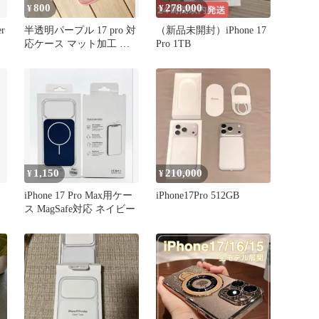
800
278,000
¥
¥
er
半透明パープル 17 pro 対
（新品未開封）iPhone 17
応ケース マット加工 ピ
Pro 1TB
ンク
1,150
210,000
¥
¥
iPhone 17 Pro Max用ケー
iPhone17Pro 512GB
ス MagSafe対応 ネイビー