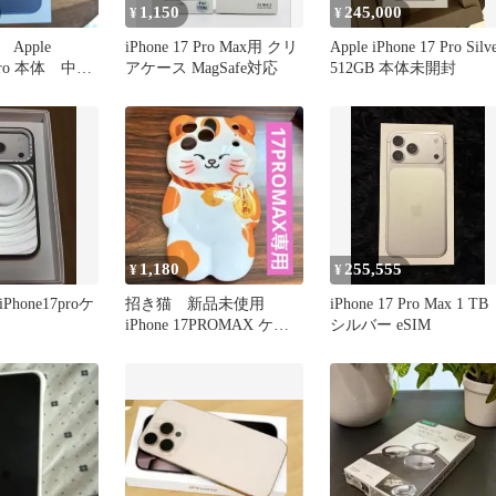
1,150
245,000
¥
¥
Apple
iPhone 17 Pro Max用 クリ
Apple iPhone 17 Pro Silv
7 Pro 本体 中国
アケース MagSafe対応
512GB 本体未開封
1,180
255,555
¥
¥
iPhone17proケ
招き猫 新品未使用
iPhone 17 Pro Max 1 TB
iPhone 17PROMAX ケー
シルバー eSIM
ス まねきねこ 千万両