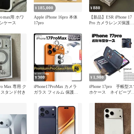
185,000
880
¥
¥
 pro max用 ホワ
Apple iPhone 16pro 本体
【新品】ESR iPhone 17
ンケース
17pro
Pro カメラレンズ保護フ
ィルム
300
1,980
¥
¥
 Pro Max 専用 ク
iPhone17ProMax カメラ
iPhone 17pro 手帳型
 スタンド付き
ガラス フィルム 保護
ホケース ネイビーブ
17Pro ax
ー スマホスタンド