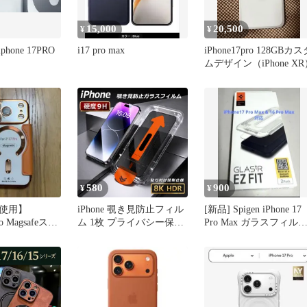
15,000
20,500
¥
¥
 iphone 17PRO
i17 pro max
iPhone17pro 128GBカス
ムデザイン（iPhone XR
580
900
¥
¥
使用】
iPhone 覗き見防止フィル
[新品] Spigen iPhone 17
ro Magsafeスマ
ム 1枚 プライバシー保護
Pro Max ガラスフィルム
ス
ガラスフィルム 強化ガラ
枚入
ス 全面保護 保護フィル
ム スマホフィルム 液晶
保護 衝撃吸収 指紋防止
画面保護フィルム
iPhone17 17Pro 17e 16Pro