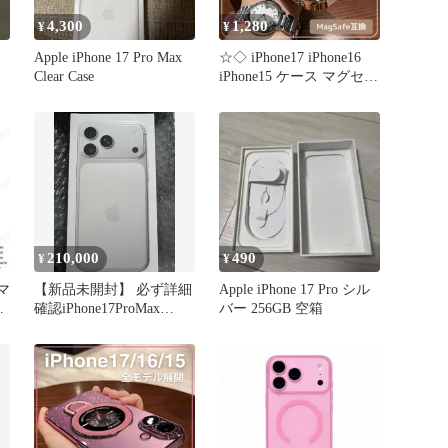
4,300
1,280
¥
¥
Apple iPhone 17 Pro Max
☆◇ iPhone17 iPhone16
Clear Case
iPhone15 ケース マグセー
フ 16ProMax 16Pro 16Plus
17ProMax 17Pro 17Air
15ProMax 15Pro 15Plus ラ
メ 金色 透明 クリア 耐衝
撃☆☆
210,000
490
¥
¥
スマ
【新品未開封】 必ず詳細
Apple iPhone 17 Pro シル
ル
確認iPhone17ProMax
バー 256GB 空箱
256GB シルバー