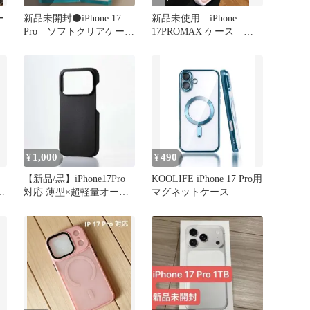
ー
新品未開封⚫️iPhone 17
新品未使用 iPhone
Pro ソフトクリアケー
17PROMAX ケース 薄
ス カバー
いピンク スタンド機能
付き
1,000
490
¥
¥
【新品/黒】iPhone17Pro
KOOLIFE iPhone 17 Pro用
ル
対応 薄型×超軽量オープ
マグネットケース
ン型ソフトレザーケース