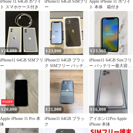
iPhone 11 64GB ホワイ
iPhone11 64GB SIMフリ
Apple iPhone 11 ホワイ
ト スマホケース付き
ー
ト 本体 箱付き
24,000
23,000
23,500
¥
¥
¥
iPhone11 64GB SIMフリ
iPhone11 64GB ブラッ
iPhone11 64GB Simフリ
ー
ク SIMフリー バッテリ
ー バッテリー最大容量
ー85% 箱付き
90%
9%OFF
20,000
21,000
16,000
¥
¥
¥
Apple iPhone 11 Pro 本
iPhone11 64GB ブラッ
アイホン11Pro Apple
体
ク
iPhone 本体