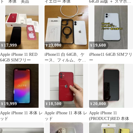
ト 本体 美品
イエロー 本体
64GB au版 ＋ スマホケ
ース☆
17,999
23,000
19,600
¥
¥
¥
Apple iPhone 11 RED
iPhone11 白 64GB、ケ
iPhone11 64GB SIMフリ
64GB SIMフリー
ース、フィルム、ケー
ー
ブル、カメラレンズ保
護付き
19,999
18,500
20,000
¥
¥
¥
Apple iPhone 11 本体 レ
Apple iPhone 11 本体 レ
Apple iPhone 11
ッド
ッド
(PRODUCT)RED 本体