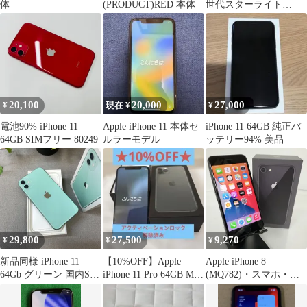
体
(PRODUCT)RED 本体
世代スターライト
64GB simフリー
20,100
20,000
27,000
¥
現在 ¥
¥
電池90% iPhone 11
Apple iPhone 11 本体セ
iPhone 11 64GB 純正バ
64GB SIMフリー 80249
ルラーモデル
ッテリー94% 美品
29,800
27,500
9,270
¥
¥
¥
新品同様 iPhone 11
【10%OFF】Apple
Apple iPhone 8
64Gb グリーン 国内SIM
iPhone 11 Pro 64GB Mグ
(MQ782)・スマホ・第
フリー 送料無料
リーン本体
11世代・ブラック・
SIMロックあり・