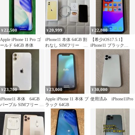
DOCOMOキャリア・
64GBiOS 16.7.2
#003020
22,500
20,999
22,800
¥
¥
¥
Apple iPhone 11 Pro ゴ
iPhone11 本体 64GB 割
【希少iOS17.5.1】
ールド 64GB 本体
れなし SIMフリー イ
iPhone11 ブラック
エロー
64GB SIMフリー
23,700
23,000
30,000
¥
¥
¥
iPhone11 本体 64GB
Apple iPhone 11 本体 ブ
使用済み iPhone11Pro
パープル SIMフリー 付
ラック 64GB
属品完備