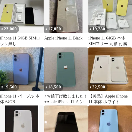
23,000
17,850
19,280
¥
¥
¥
iPhone 11 64GB SIMロ
Apple iPhone 11 Black
iPhone 11 64GB 本体
ック無し
SIMフリー 元箱 付属品
バッテリー74％
19,500
18,500
22,500
¥
¥
¥
iPhone 11 パープル 本
⭐︎お値下げ致しました！
【美品】Apple iPhone
体 64GB
⭐︎Apple iPhone 11 ミン
11 本体 ホワイト
トグリーン 本体